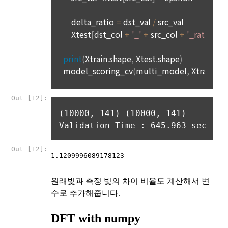
이 재생이 불가능한 방법으로 파기합니다. 전자적 파일 형태의 
3. "회사"는 서비스상에 게재되어 있거나 본 서비스를 통한 광고
경우 복구 및 재생이 되지 않도록 안전하게 삭제하며, 출력물 등
주의 판촉활동에 "회원"이 참여하거나 교신 또는 거래를 함으로
은 분쇄하거나 소각하는 방식 등으로 파기합니다.
써 발생하는 모든 손실과 손해에 대해 책임을 지지 않는다.
4. "회원"은 개인 이메일 등으로의 상업적 광고에 대해 수신 동의
“회사”는 ‘개인정보 유효기간제’에 따라 1년간 서비스를 이용하
를 별도로 할 수 있다. 광고가 게재된 전자우편을 수신한 “회
지 않은 회원의 개인정보를 별도로 분리 보관하여 관리하고 있
원”은 언제든지 원하는 경우에 “회사”에게 수신거절을 할 수 있
습니다.
다.
1) 파기절차
제 19 조 (회사의 책임과 권한)
이용자가 회원가입 등을 위해 입력한 정보는 목적이 달성된 후 
1. "회사"는 "개인회원" 또는 “인재회원”의 개인정보를 “기업회
별도의 DB로 옮겨져(종이의 경우 별도의 서류함) 내부 방침 및 
원”의 요구에 따라 필터링 작업을 수행할 수 있다.
기타 관련법령에 의해 정보보호 사유에 따라 일정 기간 저장된 
2. “회사”는 “개인회원” 또는 “인재회원”이 회원가입시 또는 인재
후 파기됩니다. 별도 DB로 옮겨진 개인정보는 법률에 의한 경우
풀 등록시에 입력한 개인정보에 오자, 탈자 또는 사회적 통념에 
가 아니고는 다른 목적으로 이용되지 않습니다.
어긋나는 문구와 내용, 명백하게 허위의 사실에 기초한 내용이 
있을 경우, 이를 사전통보 없이 언제든지 삭제하거나 수정할 수 
있다.
2) 파기방법
3. “인재회원”이 입력한 ‘인재풀 등록 정보’는 취업 및 관련 동향
종이에 출력된 개인정보는 분쇄기로 분쇄하거나 소각을 통해 파
의 통계자료로 활용될 수 있고 그 자료는 매체를 통해 언론에 배