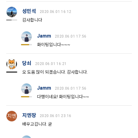
1. “회사”는 천재지변 또는 기타 불가항력적인 사유로 인해 서비
하며, 필요 시 이용자 동의를 다시 받을 수도 있습니다.
스를 제공할 수 없는 경우에는 서비스 제공 중지에 대한 책임을 
성민석
2020.06.01 16:12
지지 않는다.
감사합니다
공고일자: 2021년 5월 24일
2. “회사”는 “회원”의 귀책 사유로 인한 서비스 이용의 장애에 대
시행일자: 2021년 5월 31일
하여 책임을 지지 않는다.
Jamm
2020.06.01 17:56
3. “회사”는 “회원”이 서비스를 이용하여 얻은 정보 등으로 인해 
화이팅입니다~~~
입은 손해 등에 대해서 책임을 지지 않는다.
4. “회사”는 “회원”이 게시판을 통해 게재한 정보, 자료, 사실의 
당쇠
2020.06.01 16:21
신뢰성, 정확성 등 내용에 관해서 책임을 지지 않는다.
오 도움 많이 되겠습니다. 감사합니다.
5. “회사”는 “회원”이 약관 및 법률을 위반하여 얻게 되는 피해에 
대해 책임을 지지 않는다.
Jamm
2020.06.01 17:56
다행이네요! 화이팅입니다~~
제 27 조 (관할 법원)
‘전자상거래 등에서의 소비자보호에 관한 법률’ 제36조(전속관
지엔장
지엔
2020.06.01 23:16
할) 조항에 따라, “회사”와 “회원” 간에 발생한 전자거래 분쟁에 
관한 소송은 제소 당시의 “회원”의 주소에 의하고, 주소가 없는 
배우고갑니다. 굳
경우에는 거소를 관할하는 지방법원을 전속 관할로 한다. 다만, 
제소 당시 “회원”의 주소 또는 거소가 분명하지 아니하거나, 외