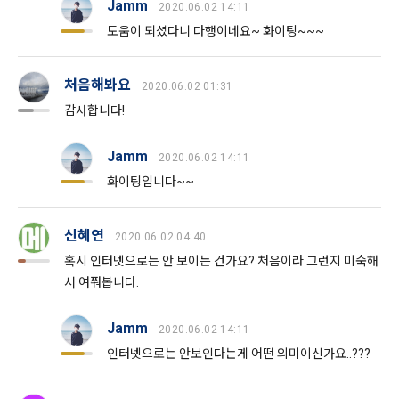
Jamm
2020.06.02 14:11
국 거주자의 경우에는 민사소송법에서 정한 관할법원으로 한다.
도움이 되셨다니 다행이네요~ 화이팅~~~
제 28 조 (회원의 개인정보보호)
처음해봐요
2020.06.02 01:31
"회사"는 "회원"의 개인정보보호를 위하여 노력해야 한다. "회
감사합니다!
원"의 개인정보보호에 관해서는 정보통신망이용촉진 및 정보보
호 등에 관한 법률에 따르고, "사이트"에 "개인정보취급방침"을 
고지한다.
Jamm
2020.06.02 14:11
화이팅입니다~~
제 29 조 (약관 외 준칙)
신혜연
본 약관에 명시되지 않은 준칙에 대해서는 정보통신망이용촉진 
2020.06.02 04:40
및 정보보호 등에 관한 법률 등 관계 법령에 따른다.
혹시 인터넷으로는 안 보이는 건가요? 처음이라 그런지 미숙해
서 여쭤봅니다.
Jamm
2020.06.02 14:11
부칙
인터넷으로는 안보인다는게 어떤 의미이신가요..???
공고일자: 2023년 10월 31일
시행일자: 2023년 11월 7일