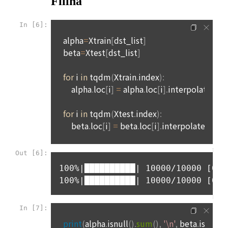
받을 수 있으며, 이러한 경우에는 정보통신망법에 따라 제휴사
다. 다만 그 경우에는 일정 부분 서비스의 이용이 제한될 수 있
에서 이용자에게 개인정보 제공 동의 등을 받은 후에 데이콘에 
다.
제공합니다.
제 7 조 (서비스의 내용과 이용)
6) 기기정보와 같은 생성정보는 PC웹, 모바일 웹/앱 이용 과정
1. "회사"는 제2조 제2항에서 정한 서비스를 제공하며 그 예시 
에서 자동으로 생성되어 수집될 수 있습니다.
서비스 내용은 다음 각 호와 같다.
가. 대회
4. 수집한 개인정보의 이용
나. 교육
데이콘 및 데이콘 관련 제반 서비스(모바일 웹/앱 포함)의 회원
다. 인재풀 등록 서비스
관리, 서비스 개발·제공 및 향상, 안전한 인터넷 이용환경 구축 
등 아래의 목적으로만 개인정보를 이용합니다.
라. 커리어 개발과 대회와 관련된 교육 제반 서비스
마. 기타 "회사"가 추가 개발하거나 제휴계약 등을 통해 "회원"에
게 제공하는 일체의 서비스
회원 가입 의사의 확인, 이용자 및 법정대리인의 본인 확인, 이용
자 식별, 회원탈퇴 의사의 확인 등 회원관리를 위하여 개인정보
2. "회사"는 필요한 경우 서비스의 내용을 추가 또는 변경할 수 
를 이용합니다.
있다. 단, 이 경우 "회사"는 추가 또는 변경내용을 "회원"에게 공
지해야 한다.
3. 서비스의 이용은 “회사”의 업무상 또는 기술상 특별한 지장이 
콘텐츠 등 기존 서비스 제공(광고 포함)에 더하여, 인구통계학적 