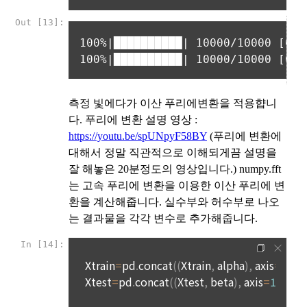
제 21 조 (회원의 권리와 의무)
1. "회원"은 관계법령과 본 약관의 규정 및 기타 "회사"가 통지하
3) 개인정보 처리 직원의 교육
는 사항을 준수하여야 하며, 기타 "회사"의 업무에 방해되는 행
개인정보관련 처리 직원은 최소한의 인원으로 구성되며, 새로운 
위를 해서는 안된다. 이를 위반하는 경우 “회원”은 서비스 이용 
보안기술 습득 및 개인정보보호 의무에 관해 정기적인 교육을 
권한을 박탈당할 수 있다.
실시하며 내부 감사 절차를 통해 보안이 유지되도록 시행하고 
2. “회원”은 회원 가입을 함에 있어서 정확하고 완전한 개인정보
있습니다.
를 제공·등록해야 하고, 이를 최신으로 유지해야 한다.
3. “회원”은 타인의 명의를 도용하여 사용자 아이디를 생성해서
4) 개인 아이디와 비밀번호 관리
는 안된다.
"회사"는 이용자의 개인정보를 보호하기 위하여 최선의 노력을 
4. “회원”은 본인의 아이디 외에 타인의 아이디를 사용해서는 안
다하고 있습니다. 단, 이용자의 개인적인 부주의로 이메일(또는 
된다. 타인에게 본인의 아이디를 양도할 수 없으며, 타인의 아이
페이스북 등 외부 서비스와의 연동을 통해 이용자가 설정한 계
디를 양수할 수 없다.
정 정보), 비밀번호 등 개인정보가 유출되어 발생한 문제와 기본
5. “회원”은 자신의 아이디나 비밀번호를 다른 사람에게 공유하
적인 인터넷의 위험성 때문에 일어나는 일들에 대해 책임을 지
지 않고 “회원”의 아이디와 비밀번호의 보안을 보호해야한다. 자
지 않습니다.
신의 아이디와 관련된 모든 활동에 대한 법적 사회적 책임은 “회
원”에게 있다.
10. 링크
6. “회원”이 서비스 내에 작성·등록한 게시물에 대한 권리와 책임
은 게시자에게 있다. 해당 게시물이 타인에게 저작권이 있는 코
"사이트"는 다양한 배너와 링크를 포함할 수 있습니다. 많은 경
드를 무단으로 도용하는 등의 지식재산권 관련 분쟁이 발생한 