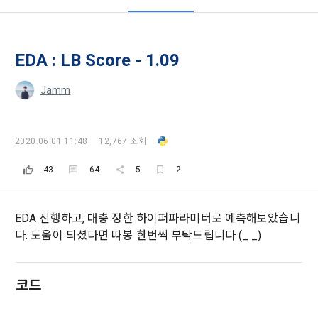
EDA : LB Score - 1.09
Jamm
2020.06.01 11:48
12,767 조회
43
64
5
2
모두 읽음
모두 삭제
닫기
알림
0
✕
MY XP
마케팅 정보 수신 동의
개인정보 처리방침
이용약관
XP 안내
EDA 진행하고, 대충 정한 하이퍼파라미터로 예측해보았습니
다. 도움이 되셨다면 따봉 한번씩 부탁드립니다 (_ _)
LEVEL 1
다음 레벨까지
150 XP
0/150 XP
제 1 조 (목적)
1. 광고성 정보의 이용목적 
데이콘 개인정보 처리방침
오늘의 XP
전체 XP
본 약관은 데이콘 주식회사(이하 “회사”)와 “회원” 간에 정보 서
(2021.05.24 본)
코드
0 / 800
0
비스를 이용하는 조건 및 절차에 관한 필요한 사항을 약속하여 
DACON이 제공하는 이용자 맞춤형 서비스 및 상품 추천, 각종 
규정하는 데 그 목적이 있다. “회원”은 모든 약관에 동의해야 하