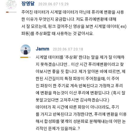
장영달
2020.06.07 15:29
주어진 데이터가 시계열 데이터가 아닌데 퓨리에 변환을 사용
한 이유가 무엇인지 궁금합니다. 저도 퓨리에변환에 대해
서 잘 모르는데, 링크 걸어주신 영상을 보면 시계열 데이터( ex)
이전 이용약관 보러가기 >
파동)를 추상화할 때 사용하는 것 같아서요.
확인
확인
확인
Jamm
2020.06.07 20:18
시계열 데이터를 '추상화' 한다는 말을 제가 잘 이해하
지 못하겠습니다만... 이산 시간 푸리에변환이라고 찾
아보시면 좋을 듯 합니다. 제가 알아본 바에 따르면, 제
한된 시간길이의 특정 파장이 주어졌을때, 이 주어
진 파장이 한 주기로 계속 반복된다고 가정하고 푸리
에 변환을 하는것이 이산 푸리에 변환입니다. (혹시 잘
못알고있다면 고쳐주시면 감사하겠습니다.)
데이터가 꼭 시간에 따른 파장이 아니더라도, 주기
를 가지고 반복된다고 가정한다면, 푸리에 변환을 이용
해서 합성파를 몇개의 성분파로 분해해내는데 어떤 논
리적인 문제가 있을까요..?