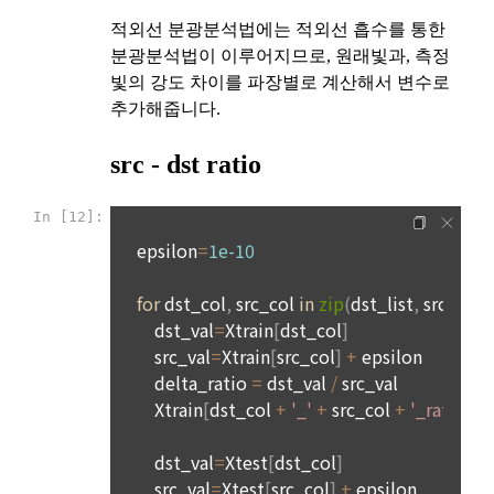
등의 반환에 필요한 비용은 “사이트”가 부담한다.
확인을 거쳐, 다시 "사이트" 이용 의사표시를 한 경우에는 "사이
트" 이용이 가능합니다.
제 17 조 (서비스 제공의 중지)
7. 개인정보 파기절차 및 파기방법
"회사"는 다음 각호에 해당하는 경우 서비스의 제공을 중지할 수 
있다.
“회사”는 원칙적으로 이용자의 개인정보를 회원 탈퇴 시 지체없
이 파기하고 있습니다. 단, 이용자에게 개인정보 보관기간에 대
1. 설비의 보수 등 "회사"의 필요에 의해 사전에 "회원"들에게 통
해 별도의 동의를 얻은 경우, 또는 법령에서 일정 기간 정보보관 
지한 경우
의무를 부과하는 경우에는 해당 기간 동안 개인정보를 안전하게 
2. 기간통신사업자가 전기통신서비스 제공을 중지하는 경우
보관합니다.
3. 기타 불가항력적인 사유에 의해 서비스 제공이 객관적으로 
불가능한 경우
부정가입 및 징계기록 등의 부정이용기록은 부정 가입 및 이용 
방지를 위하여 수집 시점으로부터 2년간 보관하고 파기하고 있
습니다.
제 18 조 (회원정보의 제공 및 광고의 게재)
1. “회사”는 “회원”에게 서비스 이용에 필요하다고 판단되는 정
보들을 전자우편이나 서신우편, SMS 등을 이용하여 제공할 수 
회원탈퇴, 서비스 종료, 이용자에게 동의 받은 개인정보 보유기
있다.
간의 도래와 같이 개인정보의 수집 및 이용목적이 달성된 개인
정보는 재생이 불가능한 방법으로 파기하고 있습니다. 법령에서 
2. "회사"는 제공하는 서비스와 관련되는 정보 또는 광고를 서비
보존의무를 부과한 정보에 대해서도 해당 기간 경과 후 지체없
스 화면, 홈페이지 등에 게재할 수 있다.