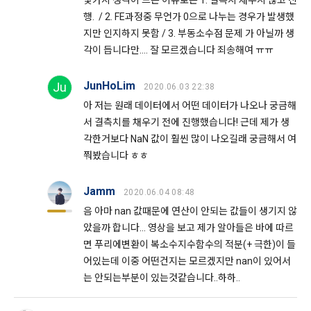
몇가지 생각이 드는 이유로는 1. 결측치 채우지 않고 진
행. / 2. FE과정중 무언가 0으로 나누는 경우가 발생했
지만 인지하지 못함 / 3. 부동소수점 문제 가 아닐까 생
각이 듭니다만.... 잘 모르겠습니다 죄송해여 ㅠㅠ
JunHoLim
Ju
2020.06.03 22:38
아 저는 원래 데이터에서 어떤 데이터가 나오나 궁금해
서 결측치를 채우기 전에 진행했습니다! 근데 제가 생
각한거보다 NaN 값이 훨씬 많이 나오길래 궁금해서 여
쭤봤습니다 ㅎㅎ
Jamm
2020.06.04 08:48
음 아마 nan 값때문에 연산이 안되는 값들이 생기지 않
았을까 합니다... 영상을 보고 제가 알아들은 바에 따르
면 푸리에변환이 복소수지수함수의 적분(+ 극한)이 들
어있는데 이중 어떤건지는 모르겠지만 nan이 있어서
는 안되는부분이 있는것같습니다..하하..