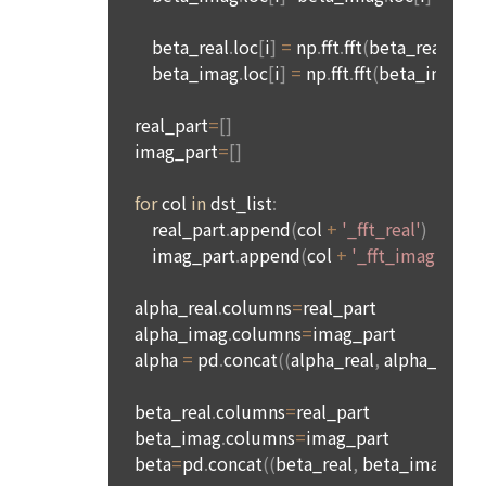
3. "회사"는 서비스와 관련한 "회원"의 불만사항이 접수되는 경
부할 수도 있습니다. 쿠키 설치 허용 여부를 지정하는 방법
우 이를 즉시 처리하여야 하며, 즉시 처리가 곤란한 경우에는 그 
(Internet Explorer의 경우)은 다음과 같습니다. 예)웹 브라우저 
사유와 처리일정을 서비스 화면 또는 기타 방법을 통해 동 "회
상단의 도구 > 인터넷 옵션 > 개인정보
원"에게 통지하여야 한다.
단, 쿠키의 저장을 거부할 경우에는 로그인이 필요한 일부 서비
4. 천재지변 등 예측하지 못한 일이 발생하거나 시스템의 장애
스 이용에 어려움이 있을 수 있습니다.
가 발생하여 서비스가 중단될 경우 이에 대한 손해에 대해서는 
"회사"가 책임을 지지 않는다. 다만 자료의 복구나 정상적인 서
9. 개인정보의 기술적, 관리적 보호대책
비스 지원이 되도록 최선을 다할 의무를 진다.
1) 개인정보 암호화
5. "회사"는 유료 결제와 관련한 결제 사항 정보를 관련 법이 규
정한 기간 동안 보존한다. 보존기간은 “전자상거래 등에서의 소
이용자의 개인정보는 비밀번호에 의해 보호되며, 파일 및 각종 
비자보호에 관한 법률”에 따른 보유정보 및 보유기간인 아래와 
데이터는 암호화하거나 파일 잠금 기능을 통해 별도의 보안기능
같이 따른다.
을 통해 보호하고 있습니다.
가. 계약 또는 청약철회 등에 관한 기록 : 5년
닫기
확인
재발송
나. 대금결제 및 재화 및 서비스 등의 공급에 관한 기록 : 5년
2) 해킹 등에 대비한 대책
다. 소비자의 불만 또는 분쟁처리에 관한 기록 : 3년
모든 데이터가 고도의 보안이 유지되는 데이터 센터에 보관되고 
있습니다. 개인정보 데이터의 접근을 사용 권한을 나눠 제한하
라. 표시/광고에 관한 기록 : 6개월
고 있으며, 개인PC나 외부 침입이 우려되는 오프라인 공간에 저
장하지 않습니다.