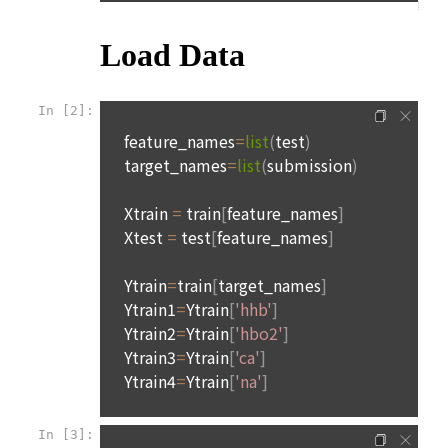
이디를 부여받은 자와 동일인임을 확인하고 "회원"의 권익을 보
호하기 위하여 "회원"이 선정한 문자와 숫자의 조합 또는 이와 
2) 서비스 제공에 관한 계약 이행 및 서비스 제공에 따른 요금정
동일한 용도로 쓰이는 “사이트”에서 자동 생성된 인증코드를 말
산
한다.
본인인증, 채용정보 매칭 및 컨텐츠 제공을 위한 개인식별, 회원 
간의 상호 연락, 구매 및 요금 결제, 물품 및 증빙발송, 부정 이용
방지와 비인가 사용방지
제 3 조 (효력의 발생 및 변경)
본 약관은 온라인을 통하여 “회원”에게 공시함으로써 효력을 발
생한다.
3) 서비스 개발 및 마케팅ㆍ광고 활용
1. "회사"는 이 약관의 내용과 상호, 영업소 소재지, 대표자의 성
맞춤 서비스 제공, 서비스 안내 및 이용권유, 서비스 개선 및 신
명, 사업자등록번호, 연락처 등을 "회원"이 알 수 있도록 초기 화
규 서비스 개발을 위한 통계 및 접속빈도 파악, 통계학적 특성에 
면에 게시하거나 기타의 방법으로 "회원"에게 공지해야 한다.
따른 광고, 이벤트 정보 및 참여기회 제공
2. "회사"는 약관의규제등에관한법률, 전기통신기본법, 전기통
신사업법, 정보통신망이용촉진등에관한법률, 전자상거래 등에
4) 고용 및 취업동향 파악을 위한 통계학적 분석, 서비스 고도화
서의 소비자보호에 관한 법률, 전자문서 및 전자거래기본법, 전
를 위한 데이터 분석
자금융거래법, 전자서명법, 소비자기본법, 개인정보보호법 등 
관련법을 위배하지 않는 범위에서 이 약관을 개정할 수 있다.
3. 수집하는 개인정보 항목 및 수집방법
3. "회사"는 "서비스"에 대해 별도의 이용약관 또는 정책(이하 
“별도약관”)을 둘 수 있으며, 그 내용이 이 약관과 충돌하는 경우 
가. 수집하는 개인정보의 항목
“별도약관”이 우선하여 적용된다.