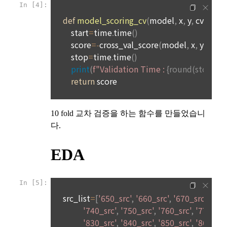
1. 이 약관에서 규정하지 않은 사항에 관해서는 약관의규제등에
력, 개인 운영 사이트 링크(GitHub, Linkedin 등) ,영상, ppt 
관한법률, 전기통신기본법, 전기통신사업법, 정보통신망이용촉
진등에관한법률, 전자상거래 등에서의 소비자보호에 관한 법률, 
3) 모바일 서비스 이용 시 수집되는 항목
전자문서 및 전자거래기본법, 전자금융거래법, 전자서명법, 소
비자기본법 등의 관계법령에 따른다.
모바일 서비스의 특성상 단말기 모델 정보가 수집될 수 있으나, 
이는 개인을 식별할 수 없는 형태입니다.
2. "회원"이 "회사"와 개별 계약을 체결하여 서비스를 이용하는 
경우에는 개별 계약이 우선한다.
[데이콘] 회원가입 인증메일
메일 인증 필요
4) 보상금 지급 시 수집하는 항목
제 5 조 (이용계약의 성립)
필수항목: 본인 계좌정보(은행, 계좌번호), 주민등록번호(근거 : 
소득세법)
1. "회원"이 이용신청(회원가입 신청) 작성 후에 "회사"가 웹 상
의 안내를 "회원"에게 통지함으로써 이용계약이 성립된다.
2. “회사”는 "회사"의 ‘데이콘 인재풀 등록’ 서비스를 이용하고자 
5) 채용 합격 시, 기업의 요금 산정을 위한 수집 항목
하는 자가 본 약관과 개인정보취급방침을 읽고 이에 대하여 "동
필수항목: 합격자의 연봉정보
의" 또는 "제출하기" 버튼을 누르는 경우 이를 서비스 이용에 대
한 신청으로 간주한다.
3. 제2항 신청에 있어 "회사"는 "회원"의 종류에 따라 전문기관을 
6) 서비스 이용과정이나 사업처리 과정에서 자동 수집되는 항목
통한 실명확인 및 본인인증을 요청할 수 있다. "회원"은 본인인
IP Address, 쿠키, 방문일시, 서비스 이용 기록, 불량 이용 기록, 
증에 필요한 이름, 생년월일, 연락처 등을 제공하여야 한다.
광고 ID, 접속 환경