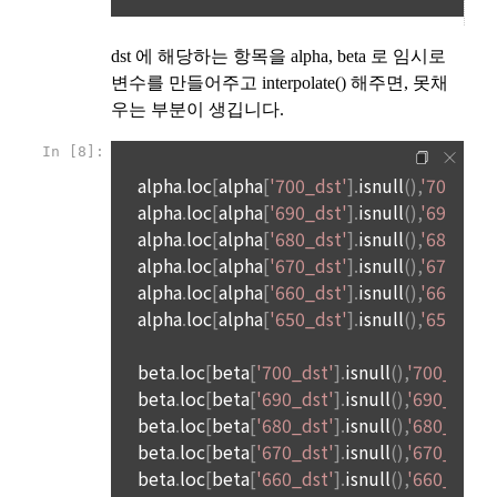
마. 마일리지 등 “사이트”가 지급한 포인트에 의한 결제
개인정보를 제공. 
바. “사이트”와 계약을 맺었거나 “사이트”가 인정한 상품권에 의
한 결제
3) 매각, 인수합병
사. 기타 전자적 지급 방법에 의한 대금 지급 등
서비스 제공자의 권리, 의무가 승계 또는 이전되는 경우 이를 반
드시 사전에 고지하며 이용자의 개인정보에 대한 동의철회의 선
제 12 조 (수신확인통지․구매 신청 변경 및 취소)
택권을 부여합니다. 
1. “사이트”는 이용자의 구매 신청이 있는 경우 이용자에게 수신
확인통지를 한다.
4) 다만, 아래의 경우에는 예외로 합니다.
2. 수신확인통지를 받은 이용자는 의사표시의 불일치 등이 있는 
관계법령에 의거하거나, 수사 목적으로 법령에 정해진 절차와 
경우에는 수신확인통지를 받은 후 즉시 구매 신청 변경 및 취소
방법에 따라 수사기관의 요구가 있는 경우
를 요청할 수 있고 “사이트”는 제공 전에 이용자의 요청이 있는 
경우에는 지체 없이 그 요청에 따라 처리하여야 한다. 다만 이미 
대금을 지불한 경우에는 제15조의 청약철회 등에 관한 규정에 
다. 다음의 경우에 한하여 회원의 개인정보를 해외에 제공 또는 
따른다.
보관하고 있습니다. 
1) 국외 기업 회원
제 13 조 (재화 및 서비스 등의 공급)
해외 취업을 원하는 회원의 개인정보를 제공하는 국외 기업이 
있으며, 제휴를 통한 변동사항 발생 시 사전공지 합니다. 이 경우 
“사이트”는 이용자와 재화 및 서비스 등의 공급 시기에 관하여 