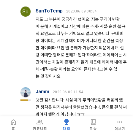
SunToTemp
Su
2020.06.09 00:54
저도 그 부분이 궁금하긴 했어요. 저는 푸리에 변환
이 분해 시계열이고 시간에 따른 추세-계절-순환-불규
칙 요인으로 나누는 기법으로 알고 있습니다. 근데 파
장 데이터는 시계열 데이터가 아니라 한 순간을 측정
한 데이터라 요인 별 분해가 가능한지 의문이네요. 설
령 어떠한 형태로 분해가 된다 하더라도 데이터에는 시
간이라는 차원이 존재하지 않기 때문에 데이터 내에 추
세-계절-순환 이라는 요인이 존재한다고 볼 수 없
는 것 같아서요.
Jamm
2020.06.09 11:54
댓글 감사합니다. 사실 제가 푸리에변환을 써볼까 했
던 생각은 여기서부터 출발했었습니다. 폼으로 괜히 써
봐야지 했던게 아닙니다 ㅠㅠ
1. 이 실험은 적외선 흡수 분광분석법 실험이다.
2. 실제 적외선 분광분석 실험에서는 FTIR(Fourier-tra
홈
커뮤니티
대회
학습
더보기