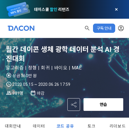
데이스쿨
할인
리턴즈
✕
구독 안내
월간 데이콘 생체 광학 데이터 분석 AI 경
진대회
알고리즘 | 정형 | 회귀 | 바이오 | MAE
상금 360만 원
2020.05.15 ~ 2020.06.26 17:59
981명
마감
연습
대회안내
데이터
코드 공유
토크
리더보드