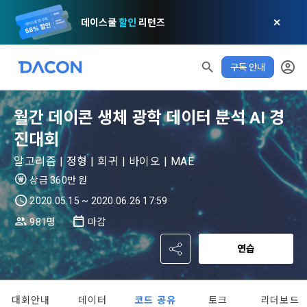
데이스쿨
할인
리턴즈
✕
구독 안내
월간 데이콘 생체 광학 데이터 분석 AI 경
진대회
알고리즘 | 정형 | 회귀 | 바이오 | MAE
상금 360만 원
2020.05.15 ~ 2020.06.26 17:59
981명
마감
연습
대회안내
데이터
코드 공유
토크
리더보드