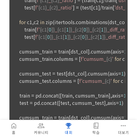
홈
커뮤니티
대회
학습
더보기