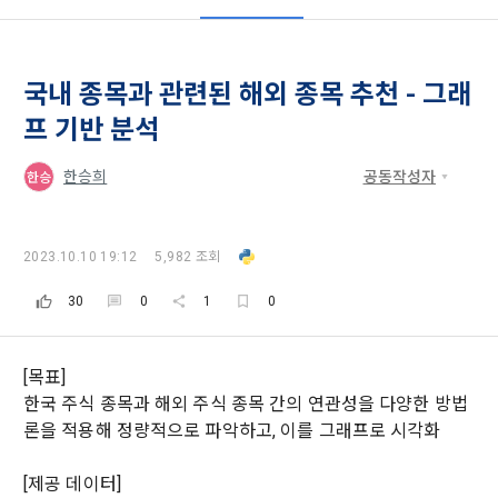
국내 종목과 관련된 해외 종목 추천 - 그래
프 기반 분석
한승희
공동작성자
한승
2023.10.10 19:12
5,982 조회
30
0
1
0
모두 읽음
모두 삭제
닫기
알림
0
✕
MY XP
마케팅 정보 수신 동의
개인정보 처리방침
이용약관
XP 안내
LEVEL 1
다음 레벨까지
150 XP
[목표]
0/150 XP
한국 주식 종목과 해외 주식 종목 간의 연관성을 다양한 방법
제 1 조 (목적)
1. 광고성 정보의 이용목적 
데이콘 개인정보 처리방침
론을 적용해 정량적으로 파악하고, 이를 그래프로 시각화
오늘의 XP
전체 XP
본 약관은 데이콘 주식회사(이하 “회사”)와 “회원” 간에 정보 서
(2021.05.24 본)
0 / 800
0
비스를 이용하는 조건 및 절차에 관한 필요한 사항을 약속하여 
DACON이 제공하는 이용자 맞춤형 서비스 및 상품 추천, 각종 
[제공 데이터]
규정하는 데 그 목적이 있다. “회원”은 모든 약관에 동의해야 하