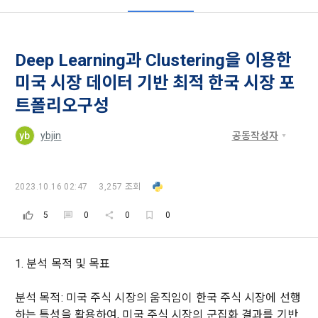
Deep Learning과 Clustering을 이용한
미국 시장 데이터 기반 최적 한국 시장 포
트폴리오구성
yb
ybjin
공동작성자
2023.10.16 02:47
3,257 조회
모두 읽음
모두 삭제
닫기
알림
0
✕
MY XP
마케팅 정보 수신 동의
개인정보 처리방침
이용약관
XP 안내
5
0
0
0
LEVEL 1
다음 레벨까지
150 XP
0/150 XP
제 1 조 (목적)
1. 광고성 정보의 이용목적 
데이콘 개인정보 처리방침
1. 분석 목적 및 목표
오늘의 XP
전체 XP
본 약관은 데이콘 주식회사(이하 “회사”)와 “회원” 간에 정보 서
(2021.05.24 본)
0 / 800
0
분석 목적: 미국 주식 시장의 움직임이 한국 주식 시장에 선행
비스를 이용하는 조건 및 절차에 관한 필요한 사항을 약속하여 
DACON이 제공하는 이용자 맞춤형 서비스 및 상품 추천, 각종 
규정하는 데 그 목적이 있다. “회원”은 모든 약관에 동의해야 하
하는 특성을 활용하여, 미국 주식 시장의 군집화 결과를 기반