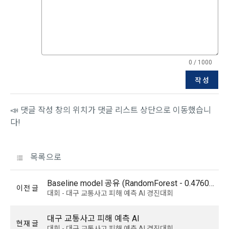
이용자가 데이콘을 통해 채용 서비스에 지원하는 경우, 채용 절
라. 전자화폐에 의한 결제
차 진행을 위해 채용 의뢰 ‘기업 회원’에게 이용자의 연락처 등 
마. 마일리지 등 “사이트”가 지급한 포인트에 의한 결제
개인정보를 제공. 
바. “사이트”와 계약을 맺었거나 “사이트”가 인정한 상품권에 의
한 결제
0 / 1000
3) 매각, 인수합병
사. 기타 전자적 지급 방법에 의한 대금 지급 등
작성
서비스 제공자의 권리, 의무가 승계 또는 이전되는 경우 이를 반
드시 사전에 고지하며 이용자의 개인정보에 대한 동의철회의 선
제 12 조 (수신확인통지․구매 신청 변경 및 취소)
택권을 부여합니다. 
📣 댓글 작성 창의 위치가 댓글 리스트 상단으로 이동했습니
1. “사이트”는 이용자의 구매 신청이 있는 경우 이용자에게 수신
다!
확인통지를 한다.
4) 다만, 아래의 경우에는 예외로 합니다.
2. 수신확인통지를 받은 이용자는 의사표시의 불일치 등이 있는 
관계법령에 의거하거나, 수사 목적으로 법령에 정해진 절차와 
목록으로
경우에는 수신확인통지를 받은 후 즉시 구매 신청 변경 및 취소
방법에 따라 수사기관의 요구가 있는 경우
를 요청할 수 있고 “사이트”는 제공 전에 이용자의 요청이 있는 
경우에는 지체 없이 그 요청에 따라 처리하여야 한다. 다만 이미 
Baseline model 공유 (RandomForest - 0.4760008696)
이전 글
대금을 지불한 경우에는 제15조의 청약철회 등에 관한 규정에 
대회 - 대구 교통사고 피해 예측 AI 경진대회
다. 다음의 경우에 한하여 회원의 개인정보를 해외에 제공 또는 
따른다.
보관하고 있습니다. 
대구 교통사고 피해 예측 AI
1) 국외 기업 회원
현재 글
대회 - 대구 교통사고 피해 예측 AI 경진대회