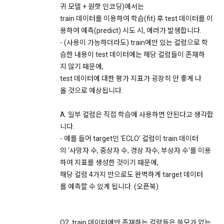
권한을 박탈당할 수 있다.
귀 모델 + 원핫 인코딩)에서는
실시하며 내부 감사 절차를 통해 보안이 유지되도록 시행하고 
2. “회원”은 회원 가입을 함에 있어서 정확하고 완전한 개인정보
train 데이터를 이용하여 학습(fit) 후 test 데이터를 이
있습니다.
를 제공·등록해야 하고, 이를 최신으로 유지해야 한다.
용하여 예측(predict) 시도 시, 에러가 발생합니다.
3. “회원”은 타인의 명의를 도용하여 사용자 아이디를 생성해서
- (사용이 가능하더라도) train에만 있는 컬럼으로 학
4) 개인 아이디와 비밀번호 관리
는 안된다.
습한 내용이 test 데이터에는 해당 컬럼들이 존재하
"회사"는 이용자의 개인정보를 보호하기 위하여 최선의 노력을 
지 않기 때문에,
4. “회원”은 본인의 아이디 외에 타인의 아이디를 사용해서는 안
다하고 있습니다. 단, 이용자의 개인적인 부주의로 이메일(또는 
test 데이터에 대한 평가 지표가 굉장히 안 좋게 나
된다. 타인에게 본인의 아이디를 양도할 수 없으며, 타인의 아이
페이스북 등 외부 서비스와의 연동을 통해 이용자가 설정한 계
디를 양수할 수 없다.
올 것으로 예상됩니다.
정 정보), 비밀번호 등 개인정보가 유출되어 발생한 문제와 기본
5. “회원”은 자신의 아이디나 비밀번호를 다른 사람에게 공유하
적인 인터넷의 위험성 때문에 일어나는 일들에 대해 책임을 지
A. 일부 컬럼은 직접 학습에 사용하면 안된다고 생각합
지 않고 “회원”의 아이디와 비밀번호의 보안을 보호해야한다. 자
지 않습니다.
신의 아이디와 관련된 모든 활동에 대한 법적 사회적 책임은 “회
니다.
원”에게 있다.
- 예를 들어 target인 'ECLO' 컬럼이 train 데이터
의 '사망자 수, 중상자 수, 경상 자수, 부상자 수'를 이용
10. 링크
6. “회원”이 서비스 내에 작성·등록한 게시물에 대한 권리와 책임
하여 지표를 생성한 것이기 때문에,
은 게시자에게 있다. 해당 게시물이 타인에게 저작권이 있는 코
"사이트"는 다양한 배너와 링크를 포함할 수 있습니다. 많은 경
드를 무단으로 도용하는 등의 지식재산권 관련 분쟁이 발생한 
해당 컬럼 4가지 만으로도 완벽하게 target 데이터
우 타 사이트의 페이지와 연결되어 있으며 이는 광고주와의 계
경우, “회원”은 이에 대해 전적으로 책임을 지는 동시에 그 범위 
를 예측할 수 있게 됩니다. (오픈북)
약관계에 의하거나 제공받은 컨텐츠의 출처를 밝히기 위한 조치
내에서 “회사”를 면책한다.
입니다. "사이트"가 포함하고 있는 링크를 클릭하여 타 사이트의 
페이지로 옮겨갈 경우 해당 사이트의 개인정보취급방침은 “사
7. "회원"은 서비스를 이용하여 얻은 정보를 "회사"의 사전동의 
이트”와 무관하므로 새로 방문한 사이트의 정책을 검토해 보시
없이 복사, 복제, 번역, 출판, 방송 등의 방법으로 사용하거나 이
Q2. train 데이터에만 존재하는 컬럼들은 쓸모가 없는