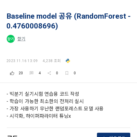
Baseline model 공유 (RandomForest -
0.4760008696)
향기
향기
모두 읽음
모두 삭제
닫기
알림
0
✕
MY XP
마케팅 정보 수신 동의
개인정보 처리방침
이용약관
2023.11.16 13:09
4,238 조회
XP 안내
LEVEL 1
다음 레벨까지
150 XP
20
4
0
0
0/150 XP
제 1 조 (목적)
1. 광고성 정보의 이용목적 
데이콘 개인정보 처리방침
오늘의 XP
전체 XP
본 약관은 데이콘 주식회사(이하 “회사”)와 “회원” 간에 정보 서
(2021.05.24 본)
- 빅분기 실기시험 연습용 코드 작성
0 / 800
0
비스를 이용하는 조건 및 절차에 관한 필요한 사항을 약속하여 
- 학습이 가능한 최소한의 전처리 실시
DACON이 제공하는 이용자 맞춤형 서비스 및 상품 추천, 각종 
규정하는 데 그 목적이 있다. “회원”은 모든 약관에 동의해야 하
경품 행사, 이벤트, 경진대회 홍보 목적 등의 광고성 정보를 전자
- 가장 사용하기 무난한 랜덤포레스트 모델 사용
데이콘은 이용자 개인정보 보호를 여러 경영요소 가운데 최
적립 XP
사용 XP
며, 어떤 방식이든 본 서비스를 사용한다는 것은 “회원”이 본 약
우편이나 
- 시각화, 하이퍼파라미터 튜닝x
0
0
우선의 가치로 두고 있습니다. 데이콘주식회사(이하 ‘데이콘’ 또
관의 전부에 동의한다는 것을 의미하며 본 약관은 “회원”이 서비
는 ‘회사’)는 서비스 기획부터 종료까지 정보통신망 이용촉진 및 
서신우편, 문자(SMS 또는 카카오 알림톡), 푸시, 전화 등을 통해 
스를 사용하는 동안 계속 유효하다. 본 약관은 저작권 분쟁 정책
정보보호 등에 관한 법률(이하 ‘정보통신망법’), 개인정보보호법 
이용자에게 제공합니다.
의 조항을 포함한다.