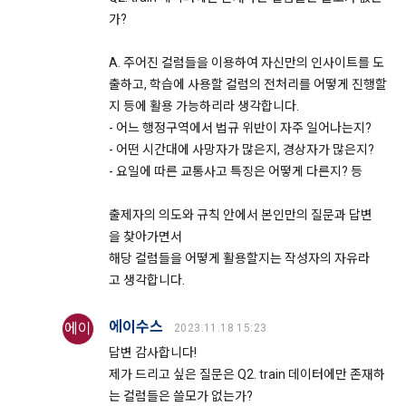
기 바랍니다.
를 타인에게 제공할 수 없다.
가?
8. "회원"은 본 서비스를 건전한 대회 참여, 학습의 목적, “기업회
A. 주어진 컬럼들을 이용하여 자신만의 인사이트를 도
원”의 채용 의뢰에 대한 지원 이외의 목적으로 사용해서는 안 되
11. 아동의 개인정보 보호
며 이용 중 다음 각 호의 행위를 해서는 안 된다.
출하고, 학습에 사용할 컬럼의 전처리를 어떻게 진행할
"회사"는 ‘인재풀 등록’ 시, 만14세 미만의 아동은 구직활동을 할 
지 등에 활용 가능하리라 생각합니다.
가. “회사”의 사전동의 없이 상업적인 용도로 서비스를 사용하는 
수 없다고 판단하여 만14세 미만 아동의 ‘인재풀 등록’을 받지 
- 어느 행정구역에서 법규 위반이 자주 일어나는지?
행위
않습니다.
- 어떤 시간대에 사망자가 많은지, 경상자가 많은지?
나. 타인의 지식재산권 등의 권리를 침해하는 행위
- 요일에 따른 교통사고 특징은 어떻게 다른지? 등
다. 해킹행위 또는 바이러스의 유포 행위, 타인의 의사에 반하여 
12. 이용자의 권리와 그 행사방법
광고성 정보 등 일정한 내용을 계속 적으로 전송하는 행위
출제자의 의도와 규칙 안에서 본인만의 질문과 답변
이용자는 언제든지 ‘데이콘 홈 > 프로필’에서 자신의 개인정보를 
라. 서비스의 안정적인 운영에 지장을 주거나 줄 우려가 있다고 
을 찾아가면서
조회하거나 수정할 수 있습니다.
판단되는 행위
해당 컬럼들을 어떻게 활용할지는 작성자의 자유라
마. 사이트의 정보 및 서비스를 이용한 영리행위
고 생각합니다.
이용자는 언제든지 ‘회원탈퇴’ 등을 통해 개인정보의 수집 및 이
바. 그 밖에 선량한 풍속, 기타 사회질서를 해하거나 관계법령에 
용 동의를 철회할 수 있습니다.
에이수스
위반하는 행위
에이
2023.11.18 15:23
답변 감사합니다!
9. 회원탈퇴 이후에도 약관 및 법적 책임은 유효할 수 있다.
만 14세 미만 아동의 경우, 법정대리인이 아동의 개인정보를 조
제가 드리고 싶은 질문은 Q2. train 데이터에만 존재하
회하거나 수정할 권리, 수집 및 이용 동의를 철회할 권리를 가집
는 컬럼들은 쓸모가 없는가?