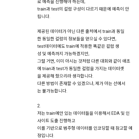
로 예측을 진행해야 하는데,
나. 국가의 안전을 위태롭게 하는 내용인 경우
train과 test의 컬럼 구성이 다르기 때문에 예측이 안
13. 개인정보 처리 부서 및 민원서비스
됩니다.
다. 공공의 안녕질서 및 미풍양속을 해치는 내용인 경우
"회사"는 이용자의 개인정보를 보호하고 개인정보와 관련한 고
라. 국가의 경제질서를 파괴하거나 경제발전에 위해가 되는 내
충처리를 위하여 아래와 같이 개인정보 처리 부서 및 연락처를 
제공된 데이터가 아닌 다른 출처에서 train과 동일
용인 경우
지정하고 있습니다.
한 동일한 컬럼의 정보들을 얻으실 수 있다면,
마. 범죄행위 및 기타 법률에서 금지하는 내용인 경우
test데이터에도 train에 적용한 똑같은 컬럼 생
바. 광고성 게시물을 무단 게재한 경우
-개인정보 처리부서 : 데이콘 지원팀 dacon@dacon.io
성 및 예측까지 가능하겠지만,
그럴 거면, 이미 아시는 것처럼 다른 대회와 같이 애초
에 trian과 test가 동일한 컬럼을 가지는 데이터셋
제 24 조 (대회)
기타 개인정보에 관한 상담이 필요한 경우에는 아래 기관에 문
을 제공해 줬으리라 생각합니다.
의하실 수 있습니다. 
1. 각 대회에는 주최사 및 "회사”가 설정한 별도의 대회 규칙이 
다른 방법이 존재할 수 있겠으나, 제가 아는 선에서
적용된다.
-개인정보침해신고센터: http://privacy.kisa.or.kr/ 국번없이 
는 불가능합니다.
118
2. 대회 규칙, 평가 기준, 수상 대상, 수상 내용은 “회사”에 의해 
사전 게시돼야 한다.
-대검찰청 사이버수사과: http://www.spo.go.kr/ 국번없이 
2.
1301
3. 주최사는 대회 운영을 위한 데이터를 “회사”에 제공하고, “회
저는 train에만 있는 데이터들을 이용해서 EDA 및 인
사”는 이를 가공한 데이터 세트를 게시한다. 다만 “회사”는 “호스
-경찰청 사이버안전국:  http://www.police.go.kr/ 국번없이 182
사이트 도출 진행하고
트”가 제공한 데이터가 저작권법 기타 법령에 위반한다는 사정
이를 기반으로 범주형 데이터를 인코딩할 때 참고할 예
을 알 수 없고, 이에 “회사”의 귀책사유가 없는 경우에는 어떠한 
정입니다.