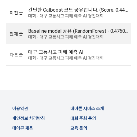
시행일자: 2021년 5월 31일
하여 책임을 지지 않는다.
간단한 Catboost 코드 공유합니다. (Score: 0.4457538631)
3. “회사”는 “회원”이 서비스를 이용하여 얻은 정보 등으로 인해 
이전 글
대회 - 대구 교통사고 피해 예측 AI 경진대회
이전 이용약관 보러가기 >
입은 손해 등에 대해서 책임을 지지 않는다.
확인
확인
확인
4. “회사”는 “회원”이 게시판을 통해 게재한 정보, 자료, 사실의 
Baseline model 공유 (RandomForest - 0.4760008696)
현재 글
신뢰성, 정확성 등 내용에 관해서 책임을 지지 않는다.
대회 - 대구 교통사고 피해 예측 AI 경진대회
5. “회사”는 “회원”이 약관 및 법률을 위반하여 얻게 되는 피해에 
대해 책임을 지지 않는다.
대구 교통사고 피해 예측 AI
다음 글
대회 - 대구 교통사고 피해 예측 AI 경진대회
제 27 조 (관할 법원)
‘전자상거래 등에서의 소비자보호에 관한 법률’ 제36조(전속관
할) 조항에 따라, “회사”와 “회원” 간에 발생한 전자거래 분쟁에 
관한 소송은 제소 당시의 “회원”의 주소에 의하고, 주소가 없는 
경우에는 거소를 관할하는 지방법원을 전속 관할로 한다. 다만, 
제소 당시 “회원”의 주소 또는 거소가 분명하지 아니하거나, 외
이용약관
데이콘 서비스 소개
국 거주자의 경우에는 민사소송법에서 정한 관할법원으로 한다.
개인정보 처리방침
대회 주최 문의
데이콘 채용
교육 문의
제 28 조 (회원의 개인정보보호)