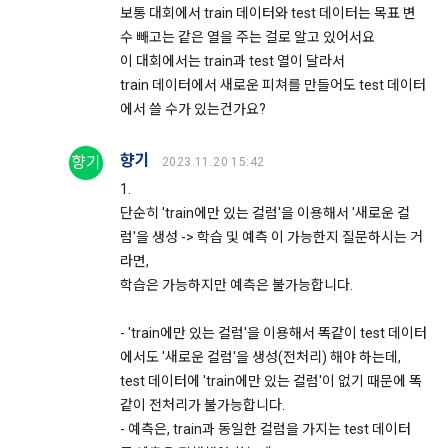
니다.
제 22 조 (이용 자격의 제한 및 정지)
보통 대회에서 train 데이터와 test 데이터는 목표 변
“회사”는 “회원”이 다음 각 호에 해당하는 사실이 발견되었을 경
수 빼고는 같은 열을 주는 걸로 알고 있어서요
우 사전 통지 없이 이용 계약을 해지하거나 또는 기간을 정하여 
이 대회에서는 train과 test 열이 달라서
이용자 및 법정대리인은 언제든지 등록되어 있는 자신 혹은 당
서비스 이용을 제한할 수 있다.
해 미성년자의 정보를 열람, 공개 및 비공개 처리, 수정, 삭제할 
train 데이터에서 새로운 피쳐를 만들어도 test 데이터
수 있습니다. 이용자 및 법정대리인은 개인정보 조회/수정/가입
가. “회사”가 제공하는 자원을 사용하여 공공질서, 사회적 통념
에서 쓸 수가 있는건가요?
해지(동의철회)를 '내계정관리'를 통해 처리가 가능하며, 개인정
에 반하는 행위를 한 경우
보 처리부서에 이메일로 연락하시는 경우에는 본인 확인 절차를 
향기
향기
나. “회사”가 제공하는 자원을 사용하여 사회적 공익을 저해할 
2023.11.20 15:42
거친 후 조치하겠습니다.
목적으로 서비스 이용을 계획 또는 실행한 경우
1.
단순히 'train에만 있는 컬럼'을 이용해서 '새로운 컬
다. “회사”가 제공하는 자원을 이용하여 범죄적 행위에 관련된 
이용자가 개인정보의 오류에 대한 정정을 요청하신 경우에는 정
행위를 한 경우
럼'을 생성 -> 학습 및 예측 이 가능한지 질문하시는 거
정을 완료하기 전까지 당해 개인정보를 이용 또는 제공하지 않
라면,
라. 타인의 명예를 손상시키거나 불이익을 주는 행위를 한 경우
습니다. 또한 잘못된 개인정보를 제3자에게 이미 제공한 경우에
학습은 가능하지만 예측은 불가능합니다.
마. “회사”에서 요구하는 개인정보에 대해 허위임이 판명된 경우
는 정정 처리결과를 제3자에게 지체 없이 통지하여 정정이 이루
어지도록 하겠습니다.
- 'train에만 있는 컬럼'을 이용해서 똑같이 test 데이터
에서도 '새로운 컬럼'을 생성(전처리) 해야 하는데,
제 23 조 (게시물)
"회사"는 이용자 요청에 의해 해지 또는 삭제된 개인정보는 '4. 
test 데이터에 'train에만 있는 컬럼'이 없기 때문에 똑
“회사”는 “회원”이 게시하거나 등록하는 내용물이 다음 각 호에 
개인정보의 보유 및 이용기간'에 명시된 바에 따라 처리하고 그 
같이 전처리가 불가능합니다.
해당된다고 판단되는 경우 사전 통지 없이 삭제할 수 있다.
외의 용도로 열람 또는 이용할 수 없도록 처리하고 있습니다.
- 예측은, train과 동일한 컬럼을 가지는 test 데이터
가. 다른 “회원” 또는 제3자의 명예를 손상시키는 내용인 경우