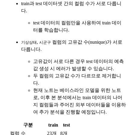
비자기본법 등의 관계법령에 따른다.
모바일 서비스의 특성상 단말기 모델 정보가 수집될 수 있으나, 
이는 개인을 식별할 수 없는 형태입니다.
2. "회원"이 "회사"와 개별 계약을 체결하여 서비스를 이용하는 
경우에는 개별 계약이 우선한다.
4) 보상금 지급 시 수집하는 항목
제 5 조 (이용계약의 성립)
필수항목: 본인 계좌정보(은행, 계좌번호), 주민등록번호(근거 : 
소득세법)
1. "회원"이 이용신청(회원가입 신청) 작성 후에 "회사"가 웹 상
의 안내를 "회원"에게 통지함으로써 이용계약이 성립된다.
2. “회사”는 "회사"의 ‘데이콘 인재풀 등록’ 서비스를 이용하고자 
5) 채용 합격 시, 기업의 요금 산정을 위한 수집 항목
하는 자가 본 약관과 개인정보취급방침을 읽고 이에 대하여 "동
필수항목: 합격자의 연봉정보
의" 또는 "제출하기" 버튼을 누르는 경우 이를 서비스 이용에 대
한 신청으로 간주한다.
3. 제2항 신청에 있어 "회사"는 "회원"의 종류에 따라 전문기관을 
6) 서비스 이용과정이나 사업처리 과정에서 자동 수집되는 항목
통한 실명확인 및 본인인증을 요청할 수 있다. "회원"은 본인인
IP Address, 쿠키, 방문일시, 서비스 이용 기록, 불량 이용 기록, 
증에 필요한 이름, 생년월일, 연락처 등을 제공하여야 한다.
광고 ID, 접속 환경
4. 페이스북 등 외부서비스와의 연동을 통해 이용계약을 신청할 
경우, 본 약관과 개인정보취급방침, 서비스 제공을 위해 “회
나. 개인정보 수집방법
사”가 “회원”의 외부 서비스 계정 정보 접근 및 활용에 “동의” 또
는 “확인”버튼을 누르면 “회사”가 웹 상의 안내 및 전자메일로 
1) 회원가입 및 서비스 이용 과정에서 이용자가 개인정보 수집