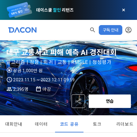
데이스쿨
할인
리턴즈
✕
구독 안내
대구 교통사고 피해 예측 AI 경진대회
알고리즘 | 정형 | 회귀 | 교통 | RMSLE | 정성평가
상금 1,000만 원
2023.11.15 ~ 2023.12.11 09:59
2,395명
마감
연습
대회안내
데이터
코드 공유
토크
리더보드