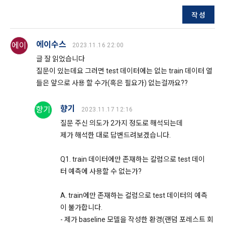
4. 천재지변 등 예측하지 못한 일이 발생하거나 시스템의 장애
스 이용에 어려움이 있을 수 있습니다.
작성
가 발생하여 서비스가 중단될 경우 이에 대한 손해에 대해서는 
"회사"가 책임을 지지 않는다. 다만 자료의 복구나 정상적인 서
9. 개인정보의 기술적, 관리적 보호대책
비스 지원이 되도록 최선을 다할 의무를 진다.
에이수스
에이
2023.11.16 22:00
1) 개인정보 암호화
5. "회사"는 유료 결제와 관련한 결제 사항 정보를 관련 법이 규
글 잘 읽었습니다
정한 기간 동안 보존한다. 보존기간은 “전자상거래 등에서의 소
이용자의 개인정보는 비밀번호에 의해 보호되며, 파일 및 각종 
질문이 있는데요 그러면 test 데이터에는 없는 train 데이터 열
비자보호에 관한 법률”에 따른 보유정보 및 보유기간인 아래와 
데이터는 암호화하거나 파일 잠금 기능을 통해 별도의 보안기능
들은 앞으로 사용 할 수가(혹은 필요가) 없는걸까요??
같이 따른다.
을 통해 보호하고 있습니다.
가. 계약 또는 청약철회 등에 관한 기록 : 5년
향기
향기
2023.11.17 12:16
나. 대금결제 및 재화 및 서비스 등의 공급에 관한 기록 : 5년
2) 해킹 등에 대비한 대책
질문 주신 의도가 2가지 정도로 해석되는데
다. 소비자의 불만 또는 분쟁처리에 관한 기록 : 3년
모든 데이터가 고도의 보안이 유지되는 데이터 센터에 보관되고 
제가 해석한 대로 답변드려보겠습니다.
있습니다. 개인정보 데이터의 접근을 사용 권한을 나눠 제한하
라. 표시/광고에 관한 기록 : 6개월
고 있으며, 개인PC나 외부 침입이 우려되는 오프라인 공간에 저
Q1. train 데이터에만 존재하는 칼럼으로 test 데이
장하지 않습니다.
터 예측에 사용할 수 없는가?
제 21 조 (회원의 권리와 의무)
1. "회원"은 관계법령과 본 약관의 규정 및 기타 "회사"가 통지하
A. train에만 존재하는 컬럼으로 test 데이터의 예측
3) 개인정보 처리 직원의 교육
는 사항을 준수하여야 하며, 기타 "회사"의 업무에 방해되는 행
이 불가합니다.
개인정보관련 처리 직원은 최소한의 인원으로 구성되며, 새로운 
위를 해서는 안된다. 이를 위반하는 경우 “회원”은 서비스 이용 
- 제가 baseline 모델을 작성한 환경(랜덤 포레스트 회
보안기술 습득 및 개인정보보호 의무에 관해 정기적인 교육을 