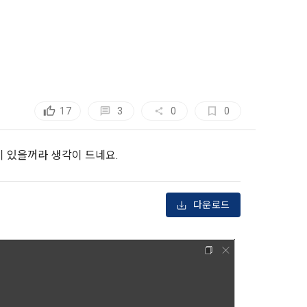
, 가공, 집
방법과 절차로 
서비스 이용
인정보 보호를 
약을 체결한 개
.
로젝트, 코드 
하기 위해 누
것에 동의한 
3
17
0
0
팅(대회 진
하기 위해 “회
여 이용자의 
용약관 보러가기 >
상이 있을꺼라 생각이 드네요.
마케팅(대회 
 “회사”는 
 “회사"에 
다운로드
 목적 이외의 
스를 말한다.
 이메일 주소
동일인임을 확인
보의 소개 및 