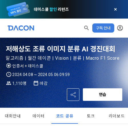
데이스쿨
할인
리턴즈
✕
구독 안내
저해상도 조류 이미지 분류 AI 경진대회
알고리즘 | 월간 데이콘 | Vision | 분류 | Macro F1 Score
인증서 + 데이스쿨
2024.04.08 ~ 2024.05.06 09:59
1,110명
마감
연습
대회안내
데이터
코드 공유
토크
리더보드