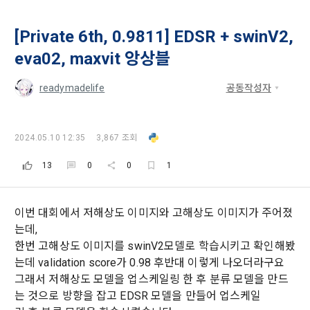
[Private 6th, 0.9811] EDSR + swinV2,
eva02, maxvit 앙상블
readymadelife
공동작성자
2024.05.10 12:35
3,867 조회
13
0
0
1
모두 읽음
모두 삭제
닫기
알림
0
✕
MY XP
마케팅 정보 수신 동의
개인정보 처리방침
이용약관
XP 안내
이번 대회에서 저해상도 이미지와 고해상도 이미지가 주어졌
는데,
LEVEL 1
다음 레벨까지
150 XP
한번 고해상도 이미지를 swinV2모델로 학습시키고 확인해봤
0/150 XP
제 1 조 (목적)
1. 광고성 정보의 이용목적 
데이콘 개인정보 처리방침
는데 validation score가 0.98 후반대 이렇게 나오더라구요
오늘의 XP
전체 XP
본 약관은 데이콘 주식회사(이하 “회사”)와 “회원” 간에 정보 서
(2021.05.24 본)
그래서 저해상도 모델을 업스케일링 한 후 분류 모델을 만드
0 / 800
0
비스를 이용하는 조건 및 절차에 관한 필요한 사항을 약속하여 
는 것으로 방향을 잡고 EDSR 모델을 만들어 업스케일
DACON이 제공하는 이용자 맞춤형 서비스 및 상품 추천, 각종 
규정하는 데 그 목적이 있다. “회원”은 모든 약관에 동의해야 하