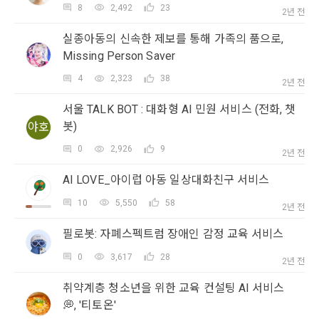
계정관리 페이지의 하단 마케팅(대회 진행, 교육 등) 정보 수신 
6. “해커톤”이라 함은 “회사”가 “사이트”에 출제한 문제에 “개인
8
2,492
23
2년 전
동의(선택)’에서 동의하실 수 있습니다.
회원”이 AI 코드를 제출하고, “회사”는 이를 평가하여 우수작을 
실종아동의 신속한 제보를 통해 가족의 품으로,
선정하는 제반 행위를 말한다.
2. 개인정보의 수집 및 이용목적
소셜 계정으로 로그인
Missing Person Saver
데이콘 회원가입을 환영합니다. 메일 인증은 데이콘 회원가입
7. “대회"라 함은 “기업회원”이 인력을 채용하거나 또는 솔루션
2021.05.25
로그인 하시려면 아래 이메일로 인증이 필요합니다. 이메일을 다
데이콘 주식회사(이하 “회사”)는 다음 목적을 위하여 개인정보
을 위한 필수 절차입니다. 아래 이메일을 인증하여 회원가입 절
시 보내시겠습니까?
을 크라우드소싱하기 위하여 “회사"에 의뢰하는 경연대회 또는 
4
2,323
38
를 수집하고 있으며, 다음 목적 이외의 용도로는 수집한 개인정
2년 전
구글 로그인
차를 완료하여 주시기 바랍니다.
해커톤, AI해커톤, AI경진대회 등을 말한다.
보를 이용하지 않습니다.
서울 TALK BOT : 대화형 AI 민원 서비스 (전화, 챗
아직 데이콘 계정이 없나요?
회원가입
8. “교육”이라 함은 “회사”가  제공하는 교육컨텐츠를 포함한 온
봇)
야호
라인/오프라인 교육서비스를 말한다.
1) 회원관리
0
2,926
9
9. "아이디"라 함은 회원의 식별과 회원의 서비스 이용을 위하여 
2년 전
회원제 서비스 이용에 따른 본인확인, 본인의 의사확인, 고객문
"회원"이 가입 시 사용한 이메일 주소를 말한다.
의에 대한 응답, 새로운 정보의 소개 및 고지사항 전달
AI LOVE_아이럽 아동 일상대화친구 서비스
10. "비밀번호"라 함은 "회사"의 서비스를 이용하려는 사람이 아
이디를 부여받은 자와 동일인임을 확인하고 "회원"의 권익을 보
10
5,550
58
2년 전
호하기 위하여 "회원"이 선정한 문자와 숫자의 조합 또는 이와 
2) 서비스 제공에 관한 계약 이행 및 서비스 제공에 따른 요금정
필로봇: 자폐스펙트럼 장애인 감정 교육 서비스
동일한 용도로 쓰이는 “사이트”에서 자동 생성된 인증코드를 말
산
한다.
본인인증, 채용정보 매칭 및 컨텐츠 제공을 위한 개인식별, 회원 
0
3,617
28
2년 전
간의 상호 연락, 구매 및 요금 결제, 물품 및 증빙발송, 부정 이용
방지와 비인가 사용방지
취약계층 청소년을 위한 교육 컨설팅 AI 서비스
제 3 조 (효력의 발생 및 변경)
닫기
확인
재발송
💭, '티토온'
본 약관은 온라인을 통하여 “회원”에게 공시함으로써 효력을 발