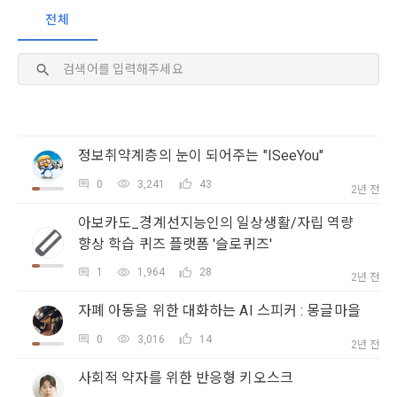
이 약관에서 사용하는 용어의 정의는 아래와 같다.
전체
데이콘이 어떤 정보를 수집하고, 수집한 정보를 어떻게 사용하
동의를 거부 하시더라도 DACON에서 제공하는 서비스의 이용
1."사이트"라 함은 "회사"가 서비스를 "회원"에게 제공하기 위하
며, 필요에 따라 누구와 이를 공유(‘위탁 또는 제공’)하며, 이용목
에 제한이 되지 않습니다.
여 컴퓨터 등 정보 통신 설비를 이용하여 설정한 가상의 영업장 
적을 달성한 정보를 언제, 어떻게 파기 하는지 등 ‘개인정보의 한
단, 할인, 이벤트 및 이용자 맞춤형 상품 추천 등의 마케팅 정보 
또는 "회사"가 운영하는 아래 웹사이트를 말한다.
살이’와 관련한 정보를 투명하게 제공합니다.
안내 서비스가 제한됩니다.
가. ***.dacon.io
코드올리기
2. "서비스"라 함은 “대회”, “교육”, “인재풀 등록” 등 사이트에서 
정보주체로서 이용자는 자신의 개인정보에 대해 어떤 권리를 가
2. 미동의 시 불이익 사항
제공하는 모든 서비스를 말한다. 그 외 "회사"가 운영하는 사이
지고 있으며, 이를 어떤 방법과 절차로 행사할 수 있는지를 알려 
정보취약계층의 눈이 되어주는 "ISeeYou"
트를 통해 개인이 등록한 자료를 DB화하여 각각의 목적에 맞게 
개인정보보호법 제22조 제5항에 의해 선택정보 사항에 대해서
드립니다. 또한, 법정대리인(부모 등)이 만14세 미만 아동의 개
분류, 가공, 집계하여 정보를 제공하는 서비스를 포함한다.
0
3,241
43
는 동의 거부 하시더라도 서비스 이용에 제한되지 않습니다.
2년 전
인정보 보호를 위해 어떤 권리를 행사할 수 있는지도 함께 안내
3. "개인회원"이라 함은 서비스를 이용하기 위하여 이 약관에 동
합니다.
단, 할인, 이벤트 및 이용자 맞춤형 상품 추천 등의 마케팅 정보 
아보카도_경계선지능인의 일상생활/자립 역량
의하고 "회사"와 이용 계약을 체결한 개인을 말한다.
안내 서비스가 제한됩니다.
향상 학습 퀴즈 플랫폼 '슬로퀴즈'
4. “인재회원”이라 함은 “데이콘 인재풀 서비스”를 이용하기 위
개인정보 침해사고가 발생하는 경우, 추가적인 피해를 예방하고 
1
1,964
28
하여 본인의 개인정보와 프로젝트, 코드 등을 공유한 자로서, 채
2년 전
이미 발생한 피해를 복구하기 위해 누구에게 연락하여 어떤 도
3. 서비스 정보 수신 동의 철회
용 의뢰 “기업회원”에게 개인정보, 프로젝트, 코드 등을 제공하
움을 받을 수 있는지 알려 드립니다.
자폐 아동을 위한 대화하는 AI 스피커 : 몽글마을
는 것에 동의한 “개인회원”을 말한다.
DACON에서 제공하는 마케팅 정보를 원하지 않을 경우 ‘홈>계
정관리 페이지의 하단 마케팅(대회 진행, 교육 등) 정보 수신 동
0
3,016
14
5. “기업회원”이라 함은 “회사”에 대회의 주최를 의뢰하거나, 채
2년 전
의(선택)’에서 철회를 요청할 수 있습니다.
그 무엇보다도, 개인정보와 관련하여 데이콘과 이용자 간의 권
용 의뢰 서비스 등을 이용하기 위해 “회사”와 일정 계약을 한 개
리 및 의무 관계를 규정하여 이용자의 ‘개인정보자기결정권’을 
사회적 약자를 위한 반응형 키오스크
인 또는 법인을 말한다.
또한 향후 마케팅 활용에 새롭게 동의하고자 하는 경우에는 ‘홈>
보장하는 수단이 됩니다.