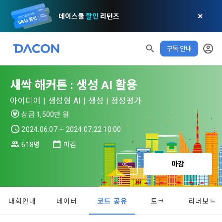
데이스쿨
할인
리턴즈
✕
구독 안내
모두 읽음
모두 삭제
닫기
알림
0
✕
MY XP
마케팅 정보 수신 동의
개인정보 처리방침
이용약관
XP 안내
새싹 해커톤 : 생성 AI 활용
LEVEL 1
다음 레벨까지
150 XP
0/150 XP
아이디어 | 생성형 AI | 생성 | 정성평가
제 1 조 (목적)
1. 광고성 정보의 이용목적 
데이콘 개인정보 처리방침
오늘의 XP
전체 XP
상금 1,500만 원
본 약관은 데이콘 주식회사(이하 “회사”)와 “회원” 간에 정보 서
(2021.05.24 본)
0 / 800
0
비스를 이용하는 조건 및 절차에 관한 필요한 사항을 약속하여 
2024.06.07 ~ 2024.07.22 10:00
DACON이 제공하는 이용자 맞춤형 서비스 및 상품 추천, 각종 
규정하는 데 그 목적이 있다. “회원”은 모든 약관에 동의해야 하
경품 행사, 이벤트, 경진대회 홍보 목적 등의 광고성 정보를 전자
618명
마감
데이콘은 이용자 개인정보 보호를 여러 경영요소 가운데 최
적립 XP
사용 XP
며, 어떤 방식이든 본 서비스를 사용한다는 것은 “회원”이 본 약
우편이나 
0
0
우선의 가치로 두고 있습니다. 데이콘주식회사(이하 ‘데이콘’ 또
관의 전부에 동의한다는 것을 의미하며 본 약관은 “회원”이 서비
마감
는 ‘회사’)는 서비스 기획부터 종료까지 정보통신망 이용촉진 및 
서신우편, 문자(SMS 또는 카카오 알림톡), 푸시, 전화 등을 통해 
스를 사용하는 동안 계속 유효하다. 본 약관은 저작권 분쟁 정책
정보보호 등에 관한 법률(이하 ‘정보통신망법’), 개인정보보호법 
이용자에게 제공합니다.
의 조항을 포함한다.
등 국내의 개인정보 보호 법령을 철저히 준수합니다.
대회안내
데이터
코드 공유
토크
리더보드
[데이콘] 회원가입 인증메일
메일 인증 필요
- 마케팅 수신 동의는 거부하실 수 있으며 동의 이후에라도 고객
제 2 조 (용어의 정의)
1. 개인정보처리방침의 의의
의 의사에 따라 동의를 철회할 수 있습니다.