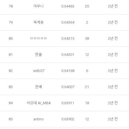
한다.
Mailchimp         뉴스레터 발송 대행 
78
아무니
0.64463
20
2년 전
가. 신청 내용에 허위, 기재누락, 오기가 있는 경우
나. 기타 구매 신청에 승낙하는 것이 “사이트” 기술상 현저히 지
나. 다음의 경우에는 합당한 절차를 통하여 개인정보를 제공 또
79
옥계동
0.64364
2
2년 전
장이 있다고 판단하는 경우
는 이용할 수 있습니다.
2. “사이트”의 승낙이 제12조 제1항의 수신 확인통지형태로 이
1) ‘기업 회원’(채용 의뢰 기업)에게 개인정보 제공
80
ㅁㅁㅁㅁㅁ
0.64315
58
2년 전
용자에게 도달한 시점에 계약이 성립한 것으로 본다.
데이콘 인재풀 등록 회원의 개인정보는 데이콘 인재풀 서비스의 
3. “사이트”의 승낙 의사 표시에는 이용자의 구매 신청에 대한 
채용 의뢰가 있는 불특정 다수의 기업 회원이 열람할 수 있음.
81
한율
0.64301
12
2년 전
확인 및 판매 가능 여부, 구매 신청의 정정 취소 등에 관한 정보 
등을 포함하여야 한다.
-개인 정보를 제공 받는자 : 기업회원
82
eelb07
0.64168
6
2년 전
-개인정보를 제공받는 자의 개인정보 이용 목적 : 채용을 위한 
제 11 조 (지급방법)
적합자 확인
83
찬배
0.64007
21
2년 전
“사이트”에서 구매한 재화 및 서비스에 대한 대금지급방법은 다
-제공하는 개인정보의 항목 : 데이콘 인재풀 등록시 수집하는 항
음 각 호의 방법 중 가용한 방법으로 할 수 있다. 단, “회사”는 이
목
용자의 지급방법에 대하여 재화 및 서비스 등의 대금에 어떠한 
84
서강대 AI_MBA
0.63911
18
2년 전
명목의 수수료도 추가하여 징수할 수 없다.
-개인정보를 제공받는 자의 개인정보 보유 및 이용기간 : 제휴 
계약 종료 시
가. 폰 뱅킹, 인터넷 뱅킹, 메일 뱅킹 등의 각종 계좌이체
85
antino
0.63902
12
2년 전
나. 선불카드, 직불카드, 신용카드 등의 각종 카드 결제