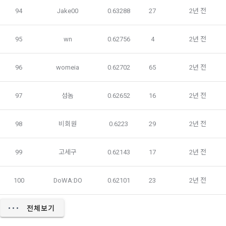
1) 국외 기업 회원
94
Jake00
0.63288
27
2년 전
제 13 조 (재화 및 서비스 등의 공급)
해외 취업을 원하는 회원의 개인정보를 제공하는 국외 기업이 
있으며, 제휴를 통한 변동사항 발생 시 사전공지 합니다. 이 경우 
“사이트”는 이용자와 재화 및 서비스 등의 공급 시기에 관하여 
개별적인 동의를 구하는 절차를 거치며, 동의가 없는 경우에는 
별도의 약정이 없는 이상, 이용자가 청약을 한 날부터 재화 및 서
95
wn
0.62756
4
2년 전
제공하지 않습니다.
비스 등을 제공할 수 있도록 필요한 조치를 취한다. “사이트”는 
이용자가 재화 및 서비스 등의 제공 절차 및 진행 사항을 확인할 
96
womeia
0.62702
65
2년 전
수 있도록 적절한 조치를 한다.
-개인 정보를 제공 받는자 : 국외 기업회원 
-개인정보를 제공받는 자의 개인정보 이용 목적 : 국외채용을 위
97
섬놈
0.62652
16
2년 전
제14조(취소 및 환불)
한 적합자 확인
 이용자는 구매한 “서비스” 사용을 아직 개시하지 않고 주문이 
-제공하는 개인정보의 항목 : 데이콘 인재풀 등록시 수집되는 항
98
비회원
0.6223
29
2년 전
완료된 날로부터 7일 이내에 요청하는 경우 구매를 취소하고 환
목
불을 받을 수 있다. “회사”는 주문이 완료된 날부터 7일 후에 제
-제공방법 : 데이콘 인재풀 DB를 통해 제공 
기된 환불 요청에 대해 단독 재량권에 따라 승인 또는 거절할 권
99
고세구
0.62143
17
2년 전
한을 보유한다. 단, “서비스”에 결함이 있는 경우는 예외로 하며 
-개인정보를 제공받는 자의 개인정보 보유 및 이용기간 : 제휴 
이 경우에는 환불 정책이 적용된다. 어떤 이유로든 이용자가 환
계약 종료시 
100
DoWA:DO
0.62101
23
2년 전
불을 받는 경우 “회사”는 구매한 “서비스”에 대한 이용자의 액세
스를 중지할 권리를 보유한다.
6. 개인정보의 보유 및 이용기간
전체보기
"회사"는 회원가입, 인재풀 등록으로부터 서비스를 제공하는 기
제15조(청약철회 등)