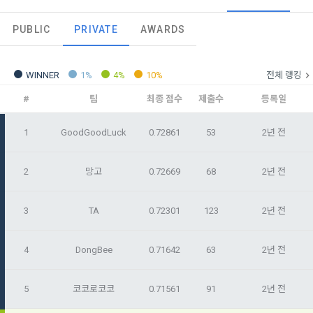
오늘의 XP
전체 XP
본 약관은 데이콘 주식회사(이하 “회사”)와 “회원” 간에 정보 서
(2021.05.24 본)
0 / 800
0
PUBLIC
PRIVATE
AWARDS
비스를 이용하는 조건 및 절차에 관한 필요한 사항을 약속하여 
DACON이 제공하는 이용자 맞춤형 서비스 및 상품 추천, 각종 
규정하는 데 그 목적이 있다. “회원”은 모든 약관에 동의해야 하
경품 행사, 이벤트, 경진대회 홍보 목적 등의 광고성 정보를 전자
데이콘은 이용자 개인정보 보호를 여러 경영요소 가운데 최
적립 XP
사용 XP
며, 어떤 방식이든 본 서비스를 사용한다는 것은 “회원”이 본 약
우편이나 
0
0
우선의 가치로 두고 있습니다. 데이콘주식회사(이하 ‘데이콘’ 또
관의 전부에 동의한다는 것을 의미하며 본 약관은 “회원”이 서비
WINNER
1%
4%
10%
전체 랭킹
는 ‘회사’)는 서비스 기획부터 종료까지 정보통신망 이용촉진 및 
서신우편, 문자(SMS 또는 카카오 알림톡), 푸시, 전화 등을 통해 
스를 사용하는 동안 계속 유효하다. 본 약관은 저작권 분쟁 정책
#
팀
최종 점수
제출수
등록일
정보보호 등에 관한 법률(이하 ‘정보통신망법’), 개인정보보호법 
이용자에게 제공합니다.
의 조항을 포함한다.
등 국내의 개인정보 보호 법령을 철저히 준수합니다.
1
GoodGoodLuck
0.72861
53
2년 전
- 마케팅 수신 동의는 거부하실 수 있으며 동의 이후에라도 고객
제 2 조 (용어의 정의)
1. 개인정보처리방침의 의의
의 의사에 따라 동의를 철회할 수 있습니다.
이 약관에서 사용하는 용어의 정의는 아래와 같다.
2
망고
0.72669
68
2년 전
데이콘이 어떤 정보를 수집하고, 수집한 정보를 어떻게 사용하
동의를 거부 하시더라도 DACON에서 제공하는 서비스의 이용
1."사이트"라 함은 "회사"가 서비스를 "회원"에게 제공하기 위하
며, 필요에 따라 누구와 이를 공유(‘위탁 또는 제공’)하며, 이용목
에 제한이 되지 않습니다.
여 컴퓨터 등 정보 통신 설비를 이용하여 설정한 가상의 영업장 
3
TA
0.72301
123
2년 전
적을 달성한 정보를 언제, 어떻게 파기 하는지 등 ‘개인정보의 한
단, 할인, 이벤트 및 이용자 맞춤형 상품 추천 등의 마케팅 정보 
또는 "회사"가 운영하는 아래 웹사이트를 말한다.
살이’와 관련한 정보를 투명하게 제공합니다.
안내 서비스가 제한됩니다.
가. ***.dacon.io
4
DongBee
0.71642
63
2년 전
2. "서비스"라 함은 “대회”, “교육”, “인재풀 등록” 등 사이트에서 
정보주체로서 이용자는 자신의 개인정보에 대해 어떤 권리를 가
2. 미동의 시 불이익 사항
제공하는 모든 서비스를 말한다. 그 외 "회사"가 운영하는 사이
지고 있으며, 이를 어떤 방법과 절차로 행사할 수 있는지를 알려 
5
코코로코코
0.71561
91
2년 전
트를 통해 개인이 등록한 자료를 DB화하여 각각의 목적에 맞게 
개인정보보호법 제22조 제5항에 의해 선택정보 사항에 대해서
드립니다. 또한, 법정대리인(부모 등)이 만14세 미만 아동의 개
분류, 가공, 집계하여 정보를 제공하는 서비스를 포함한다.
는 동의 거부 하시더라도 서비스 이용에 제한되지 않습니다.