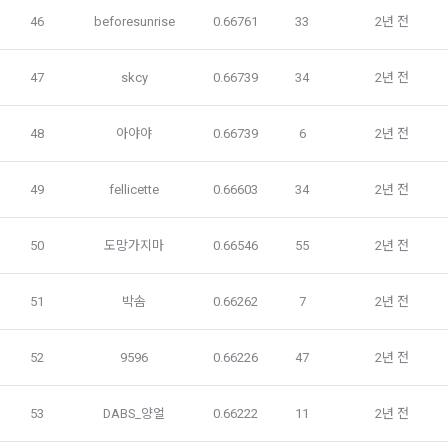
을 통해 개인정보가 수집
수집할 수 있다.
46
beforesunrise
0.66761
33
2년 전
3. “개인회원” 및 “인재회원”은 언제든지 원하는 경우에 서비스
5) 데이콘과 제휴한 외부 기업이나 단체로부터 개인정보를 제공
에 제공한 개인정보의 수집과 이용에 대한 동의를 철회할 수 있
47
skcy
0.66739
34
2년 전
받을 수 있으며, 이러한 경우에는 정보통신망법에 따라 제휴사
다. 다만 그 경우에는 일정 부분 서비스의 이용이 제한될 수 있
에서 이용자에게 개인정보 제공 동의 등을 받은 후에 데이콘에 
다.
제공합니다.
48
아야야
0.66739
6
2년 전
제 7 조 (서비스의 내용과 이용)
소셜 계정으로 로그인
6) 기기정보와 같은 생성정보는 PC웹, 모바일 웹/앱 이용 과정
49
fellicette
0.66603
34
2년 전
데이콘 회원가입을 환영합니다. 메일 인증은 데이콘 회원가입
로그인 하시려면 아래 이메일로 인증이 필요합니다. 이메일을 다
1. "회사"는 제2조 제2항에서 정한 서비스를 제공하며 그 예시 
에서 자동으로 생성되어 수집될 수 있습니다.
을 위한 필수 절차입니다. 아래 이메일을 인증하여 회원가입 절
시 보내시겠습니까?
서비스 내용은 다음 각 호와 같다.
구글 로그인
차를 완료하여 주시기 바랍니다.
50
도망가지마
0.66546
55
2년 전
가. 대회
아직 데이콘 계정이 없나요?
회원가입
4. 수집한 개인정보의 이용
나. 교육
51
박솜
0.66262
7
2년 전
데이콘 및 데이콘 관련 제반 서비스(모바일 웹/앱 포함)의 회원
다. 인재풀 등록 서비스
관리, 서비스 개발·제공 및 향상, 안전한 인터넷 이용환경 구축 
등 아래의 목적으로만 개인정보를 이용합니다.
라. 커리어 개발과 대회와 관련된 교육 제반 서비스
52
9596
0.66226
47
2년 전
마. 기타 "회사"가 추가 개발하거나 제휴계약 등을 통해 "회원"에
게 제공하는 일체의 서비스
회원 가입 의사의 확인, 이용자 및 법정대리인의 본인 확인, 이용
53
DABS_양얼
0.66222
11
2년 전
자 식별, 회원탈퇴 의사의 확인 등 회원관리를 위하여 개인정보
2. "회사"는 필요한 경우 서비스의 내용을 추가 또는 변경할 수 