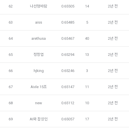
이벤트 정보 및 참여기회 제공, 광고성 정보 제공 등 마케팅 및 
62
나선형바람
0.65505
14
2년 전
프로모션 목적으로 개인정보를 이용합니다.
제 9 조 (구매신청 및 개인정보 제공 동의 등)
1. “회원”은 “사이트” 상에서 다음 또는 이와 유사한 방법에 의하
63
aiss
0.65485
5
2년 전
여 구매를 신청하며, “회사”는 이용자가 구매 신청을 함에 있어
서비스 이용기록과 접속 빈도 분석, 서비스 이용에 대한 통계, 서
서 다음의 각 내용을 알기 쉽게 제공하여야 한다.
비스 분석 및 통계에 따른 맞춤 서비스 제공 및 광고 게재 등에 
64
arethusa
0.65467
40
2년 전
개인정보를 이용합니다.
가. 재화 및 서비스 등의 검색 및 선택
나. 회원의 성명, 주소, 전화번호, 전자우편주소(또는 이동전화번
65
정창엽
0.65294
13
2년 전
호) 등의 입력
보안, 프라이버시, 안전 측면에서 이용자가 안심하고 이용할 수 
있는 서비스 이용환경 구축을 위해 개인정보를 이용합니다.
다. 약관 내용, 청약철회권이 제한되는 서비스 등 비용 부담과 관
66
hjking
0.65246
3
2년 전
련한 내용에 대한 확인
라. 이 약관에 동의하고 위 다.호의 사항을 확인하거나 거부하는 
5. 개인정보의 제공 및 처리위탁 및 국외이전
표시(예, 마우스 클릭)
67
Aivle 15조
0.65147
11
2년 전
“회사”는 원칙적으로 이용자 동의 없이 개인정보를 외부에 제공
마. 재화 및 서비스 등의 구매 신청 및 이에 관한 확인 또는 “사이
하지 않습니다.
닫기
확인
재발송
트”의 확인에 대한 동의
68
new
0.65112
10
2년 전
바. 결제 방법의 선택
“회사”는 이용자의 사전 동의 없이 개인정보를 외부에 제공하지 
2. “사이트”가 제3자에게 구매자 개인정보를 제공할 필요가 있
69
AI와 잡상인
0.65057
17
2년 전
않습니다. 단, 이용자가 정당한 대가를 받고 허락을 한 경우, 개
는 경우 1)개인정보를 제공받는 자, 2)개인정보를 제공받는 자
인정보 제공에 직접 동의를 한 경우, 그리고 관련 법령에 의거해 