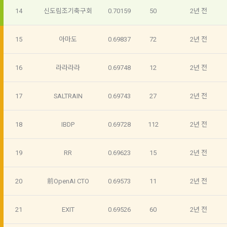
[데이콘] 회원가입 인증메일
메일 인증 필요
회원제 서비스 이용에 따른 본인확인, 본인의 의사확인, 고객문
"회원"이 가입 시 사용한 이메일 주소를 말한다.
14
신도림조기축구회
0.70159
50
2년 전
의에 대한 응답, 새로운 정보의 소개 및 고지사항 전달
10. "비밀번호"라 함은 "회사"의 서비스를 이용하려는 사람이 아
이디를 부여받은 자와 동일인임을 확인하고 "회원"의 권익을 보
15
아마도
0.69837
72
2년 전
호하기 위하여 "회원"이 선정한 문자와 숫자의 조합 또는 이와 
2) 서비스 제공에 관한 계약 이행 및 서비스 제공에 따른 요금정
동일한 용도로 쓰이는 “사이트”에서 자동 생성된 인증코드를 말
산
16
라라라라
0.69748
12
2년 전
한다.
본인인증, 채용정보 매칭 및 컨텐츠 제공을 위한 개인식별, 회원 
간의 상호 연락, 구매 및 요금 결제, 물품 및 증빙발송, 부정 이용
17
SALTRAIN
0.69743
27
2년 전
방지와 비인가 사용방지
제 3 조 (효력의 발생 및 변경)
본 약관은 온라인을 통하여 “회원”에게 공시함으로써 효력을 발
18
IBDP
0.69728
112
2년 전
생한다.
3) 서비스 개발 및 마케팅ㆍ광고 활용
1. "회사"는 이 약관의 내용과 상호, 영업소 소재지, 대표자의 성
맞춤 서비스 제공, 서비스 안내 및 이용권유, 서비스 개선 및 신
명, 사업자등록번호, 연락처 등을 "회원"이 알 수 있도록 초기 화
19
RR
0.69623
15
2년 전
규 서비스 개발을 위한 통계 및 접속빈도 파악, 통계학적 특성에 
면에 게시하거나 기타의 방법으로 "회원"에게 공지해야 한다.
따른 광고, 이벤트 정보 및 참여기회 제공
2. "회사"는 약관의규제등에관한법률, 전기통신기본법, 전기통
20
前OpenAI CTO
0.69573
11
2년 전
신사업법, 정보통신망이용촉진등에관한법률, 전자상거래 등에
4) 고용 및 취업동향 파악을 위한 통계학적 분석, 서비스 고도화
서의 소비자보호에 관한 법률, 전자문서 및 전자거래기본법, 전
를 위한 데이터 분석
21
EXIT
0.69526
60
2년 전
자금융거래법, 전자서명법, 소비자기본법, 개인정보보호법 등 
관련법을 위배하지 않는 범위에서 이 약관을 개정할 수 있다.