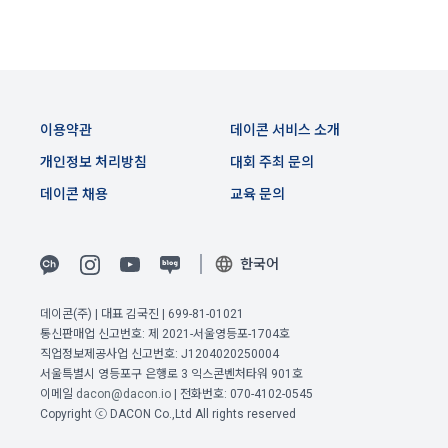
간 동안에 한하여 이용자의 개인정보를 보유 및 이용하게 됩니
1. “사이트”와 재화 및 서비스 등의 구매에 관한 계약을 체결한 
다. 개인정보의 수집 및 이용에 대한 동의를 철회하는 경우, 수집 
이용자는 「전자상거래 등에서의 소비자보호에 관한 법률」 제
및 이용목적이 달성되거나 이용기간이 종료한 경우 개인정보를 
13조 제2항에 따른 계약 내용에 관한 고지를 받은 날(그 고지를 
지체 없이 파기합니다.
받은 때보다 재화 및 서비스 등의 공급이 늦게 이루어진 경우에
단, 다음의 경우에 대해서는 각각 명시한 이유와 기간 동안 보존
이전 이용약관 보러가기 >
는 재화 및 서비스 등을 공급받거나 재화 및 서비스 등의 공급이 
합니다.
이용약관
데이콘 서비스 소개
시작된 날을 말한다)부터 7일 이내에는 청약의 철회를 할 수 있
확인
확인
확인
다. 다만, 청약철회에 관하여 「전자상거래 등에서의 소비자보
개인정보 처리방침
대회 주최 문의
호에 관한 법률」에 달리 정함이 있는 경우에는 동 법 규정에 따
1) 상법 등 관계법령의 규정에 의하여 보존할 필요가 있는 경우 
데이콘 채용
교육 문의
른다.
법령에서 규정한 보존기간 동안 거래내역과 최소한의 기본정보
를 보유합니다. 이 경우 회사는 보관하는 정보를 그 보관의 목적
2. 이용자는 재화 및 서비스 등을 제공받은 경우 다음 각 호에 해
으로만 이용합니다.
당하는 경우에는 청약철회를 할 수 없다.
한국어
① 계약 또는 청약철회 등에 관한 기록: 5년
가. 이용자의 사용 또는 일부 소비에 의하여 재화 및 서비스 등의 
가치가 현저히 감소한 경우
② 대금결제 및 재화 등의 공급에 관한 기록: 5년
데이콘(주) | 대표 김국진 | 699-81-01021
통신판매업 신고번호: 제 2021-서울영등포-1704호
3. 제2항 제’나’호 경우에 “사이트”가 사전에 청약철회 등이 제한
③ 소비자의 불만 또는 분쟁처리에 관한 기록: 3년
직업정보제공사업 신고번호: J1204020250004
되는 사실을 소비자가 쉽게 알 수 있는 곳에 명기하는 등의 조치
④ 부정이용 등에 관한 기록: 5년
서울특별시 영등포구 은행로 3 익스콘벤처타워 901호
를 하지 않았다면 이용자의 청약철회 등이 제한되지 않는다.
이메일
dacon@dacon.io
| 전화번호: 070-4102-0545
⑤ 웹사이트 방문기록(로그인 기록, 접속기록): 1년
4. 이용자는 제1항 및 제2항의 규정에 불구하고 재화 및 서비스 
Copyright ⓒ DACON Co.,Ltd All rights reserved
등의 내용이 표시·광고 내용과 다르거나 계약내용과 다르게 이