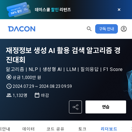
데이스쿨
할인
리턴즈
✕
구독 안내
재정정보 생성 AI 활용 검색 알고리즘 경
진대회
알고리즘 | NLP | 생성형 AI | LLM | 질의응답 | F1 Score
상금 1,000만 원
2024.07.29 ~ 2024.08.23 09:59
1,132명
마감
모두 읽음
모두 삭제
닫기
알림
0
연습
✕
MY XP
마케팅 정보 수신 동의
개인정보 처리방침
이용약관
XP 안내
LEVEL 1
다음 레벨까지
150 XP
0/150 XP
회안내
데이터
코드 공유
토크
리더보드
제 1 조 (목적)
1. 광고성 정보의 이용목적 
데이콘 개인정보 처리방침