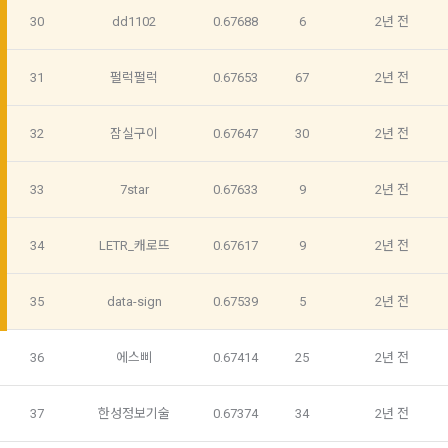
여부, 사용 가능한 프로그래밍 언어 및 사용 경험, 프로젝트 또는 
30
dd1102
0.67688
6
2년 전
대회 코드 링크1개, 구직 의향,
 희망근무지역
제 4 조 (약관의 해석)
선택 항목: 프로젝트 또는 대회 코드 링크(추가분), 기타 수상 경
31
펄럭펄럭
0.67653
67
2년 전
1. 이 약관에서 규정하지 않은 사항에 관해서는 약관의규제등에
력, 개인 운영 사이트 링크(GitHub, Linkedin 등) ,영상, ppt 
관한법률, 전기통신기본법, 전기통신사업법, 정보통신망이용촉
진등에관한법률, 전자상거래 등에서의 소비자보호에 관한 법률, 
32
잠실구이
0.67647
30
2년 전
3) 모바일 서비스 이용 시 수집되는 항목
전자문서 및 전자거래기본법, 전자금융거래법, 전자서명법, 소
비자기본법 등의 관계법령에 따른다.
모바일 서비스의 특성상 단말기 모델 정보가 수집될 수 있으나, 
33
7star
0.67633
9
2년 전
이는 개인을 식별할 수 없는 형태입니다.
2. "회원"이 "회사"와 개별 계약을 체결하여 서비스를 이용하는 
경우에는 개별 계약이 우선한다.
34
LETR_캐로뜨
0.67617
9
2년 전
4) 보상금 지급 시 수집하는 항목
제 5 조 (이용계약의 성립)
필수항목: 본인 계좌정보(은행, 계좌번호), 주민등록번호(근거 : 
35
data-sign
0.67539
5
2년 전
소득세법)
1. "회원"이 이용신청(회원가입 신청) 작성 후에 "회사"가 웹 상
의 안내를 "회원"에게 통지함으로써 이용계약이 성립된다.
36
에스삐
0.67414
25
2년 전
2. “회사”는 "회사"의 ‘데이콘 인재풀 등록’ 서비스를 이용하고자 
5) 채용 합격 시, 기업의 요금 산정을 위한 수집 항목
하는 자가 본 약관과 개인정보취급방침을 읽고 이에 대하여 "동
필수항목: 합격자의 연봉정보
의" 또는 "제출하기" 버튼을 누르는 경우 이를 서비스 이용에 대
37
한성정보기술
0.67374
34
2년 전
한 신청으로 간주한다.