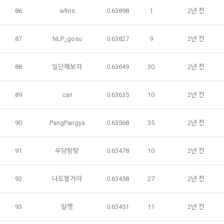
2) 채용에 지원하는 경우
다. 온라인 무통장 입금
86
wltns
0.63898
1
2년 전
이용자가 데이콘을 통해 채용 서비스에 지원하는 경우, 채용 절
라. 전자화폐에 의한 결제
차 진행을 위해 채용 의뢰 ‘기업 회원’에게 이용자의 연락처 등 
마. 마일리지 등 “사이트”가 지급한 포인트에 의한 결제
87
NLP_gosu
0.63827
9
2년 전
개인정보를 제공. 
바. “사이트”와 계약을 맺었거나 “사이트”가 인정한 상품권에 의
한 결제
88
일단해보자
0.63649
30
2년 전
3) 매각, 인수합병
사. 기타 전자적 지급 방법에 의한 대금 지급 등
서비스 제공자의 권리, 의무가 승계 또는 이전되는 경우 이를 반
89
can
0.63635
10
2년 전
드시 사전에 고지하며 이용자의 개인정보에 대한 동의철회의 선
제 12 조 (수신확인통지․구매 신청 변경 및 취소)
택권을 부여합니다. 
90
PangPangya
0.63568
35
2년 전
1. “사이트”는 이용자의 구매 신청이 있는 경우 이용자에게 수신
확인통지를 한다.
4) 다만, 아래의 경우에는 예외로 합니다.
91
우당탕탕
0.63478
10
2년 전
2. 수신확인통지를 받은 이용자는 의사표시의 불일치 등이 있는 
관계법령에 의거하거나, 수사 목적으로 법령에 정해진 절차와 
경우에는 수신확인통지를 받은 후 즉시 구매 신청 변경 및 취소
방법에 따라 수사기관의 요구가 있는 경우
를 요청할 수 있고 “사이트”는 제공 전에 이용자의 요청이 있는 
92
나도할거야
0.63458
27
2년 전
경우에는 지체 없이 그 요청에 따라 처리하여야 한다. 다만 이미 
대금을 지불한 경우에는 제15조의 청약철회 등에 관한 규정에 
다. 다음의 경우에 한하여 회원의 개인정보를 해외에 제공 또는 
따른다.
93
말행
0.63451
11
2년 전
보관하고 있습니다. 