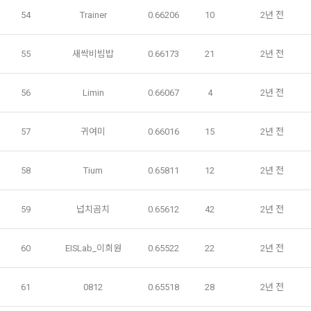
를 이용합니다.
있다. 단, 이 경우 "회사"는 추가 또는 변경내용을 "회원"에게 공
54
Trainer
0.66206
10
2년 전
지해야 한다.
3. 서비스의 이용은 “회사”의 업무상 또는 기술상 특별한 지장이 
콘텐츠 등 기존 서비스 제공(광고 포함)에 더하여, 인구통계학적 
없는 한 연중무휴, 1년 24시간 서비스하는 것을 원칙으로 한다. 
55
새싹비빔밥
0.66173
21
2년 전
분석, 서비스 방문 및 이용기록의 분석, 개인정보 및 관심에 기반
단, 시스템 정기점검 등의 필요로 인하여 “회사”가 정한 날 또는 
한 이용자간 관계의 형성, 지인 및 관심사 등에 기반한 맞춤형 서
시간과 불가항력의 사유가 발생한 때에는 예외로 한다.
비스 제공 등 신규 서비스 요소의 발굴 및 기존 서비스 개선 등
56
Limin
0.66067
4
2년 전
을 위하여 개인정보를 이용합니다.
제 8 조 (회원 정보 노출)
57
귀여미
0.66016
15
2년 전
법령 및 데이콘 이용약관을 위반하는 회원에 대한 이용 제한 조
1. “회사”는 “인재회원”이 ‘데이콘 인재풀’에 등록 시 제공한 개인
치, 부정 이용 행위를 포함하여 서비스의 원활한 운영에 지장을 
정보는 별도의 가공이나 수정 없이 “기업회원”(채용 의뢰 기업)
58
Tium
0.65811
12
2년 전
주는 행위에 대한 방지 및 제재, 계정도용 및 부정거래 방지, 약
에게 제공한다.
관 개정 등의 고지사항 전달, 분쟁조정을 위한 기록 보존, 민원처
2. "회사"는 "인재회원"이 ‘데이콘 인재풀 등록’의 서비스를 이용
리 등 이용자 보호 및 서비스 운영을 위하여 개인정보를 이용합
59
넙치곰치
0.65612
42
2년 전
했을 경우, “기업회원”의 개인정보 열람에 동의한 것으로 간주하
니다.
며 "회사"는 이들 “기업회원”에게 무료/유료로 이력서 열람 서비
스를 제공할 수 있다.
60
EISLab_이희원
0.65522
22
2년 전
유료 서비스 제공에 따르는 본인인증, 구매 및 요금 결제, 상품 
3. "회사"는 안정적인 서비스를 제공하기 위해 테스트 및 모니터
및 서비스의 배송을 위하여 개인정보를 이용합니다.
링 용도로 "사이트" 운영자가 ‘데이콘 인재풀 등록’ 정보를 열람
61
0812
0.65518
28
2년 전
하도록 할 수 있다.