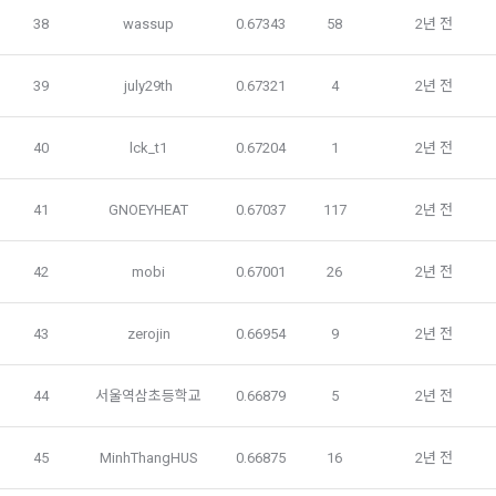
3. 제2항 신청에 있어 "회사"는 "회원"의 종류에 따라 전문기관을 
6) 서비스 이용과정이나 사업처리 과정에서 자동 수집되는 항목
38
wassup
0.67343
58
2년 전
통한 실명확인 및 본인인증을 요청할 수 있다. "회원"은 본인인
IP Address, 쿠키, 방문일시, 서비스 이용 기록, 불량 이용 기록, 
증에 필요한 이름, 생년월일, 연락처 등을 제공하여야 한다.
광고 ID, 접속 환경
39
july29th
0.67321
4
2년 전
4. 페이스북 등 외부서비스와의 연동을 통해 이용계약을 신청할 
경우, 본 약관과 개인정보취급방침, 서비스 제공을 위해 “회
나. 개인정보 수집방법
사”가 “회원”의 외부 서비스 계정 정보 접근 및 활용에 “동의” 또
40
lck_t1
0.67204
1
2년 전
는 “확인”버튼을 누르면 “회사”가 웹 상의 안내 및 전자메일로 
1) 회원가입 및 서비스 이용 과정에서 이용자가 개인정보 수집
“회원”에게 통지함으로써 이용계약이 성립된다.
에 대해 동의를 하고 직접 정보를 입력하는 경우, 해당 개인정보
41
GNOEYHEAT
0.67037
117
2년 전
를 수집
5. “회원”은 이용계약 성립 후, 당사의 동의 없이 임의로 회원 ID
를 변경할 수 없다.
42
mobi
0.67001
26
2년 전
6. 약관 및 실정법 위반 시 “회원”의 서비스 이용 제약이 생길 수 
2) 데이콘 인재풀 등록, 기업 요금 정산, 이벤트 응모, 고객센터 
있다.
문의 등의 방법으로 수집
43
zerojin
0.66954
9
2년 전
제 6 조 (개인정보)
3) 운영자를 통한 문의 과정에서 웹페이지, 메일, 팩스, 전화 등
44
서울역삼초등학교
0.66879
5
2년 전
을 통해 이용자의 개인정보가 수집
1. “개인회원” 및 “인재회원”의 개인정보보호에 관해서는 관련법
령 및 본 약관에서 정한 바에 의한다.
45
MinhThangHUS
0.66875
16
2년 전
2. “회사”는 이용계약과 서비스의 원활한 이행을 위하여 “개인회
4) 오프라인에서 진행되는 이벤트, 세미나, 시상식 등에서 서면
원” 및 “인재회원”이 “서비스”를 이용하며 제공·생산한 정보를 