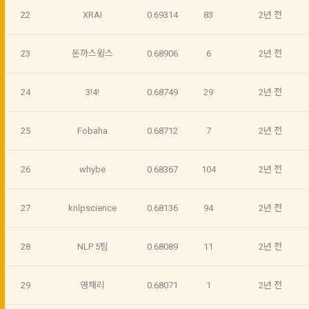
3. 수집하는 개인정보 항목 및 수집방법
22
XRAI
0.69314
83
2년 전
3. "회사"는 "서비스"에 대해 별도의 이용약관 또는 정책(이하 
“별도약관”)을 둘 수 있으며, 그 내용이 이 약관과 충돌하는 경우 
가. 수집하는 개인정보의 항목
“별도약관”이 우선하여 적용된다.
23
돈까스윙스
0.68906
6
2년 전
4. “회사”의 영업상 중요한 사유 또는 관계 법령에 의한 변경사
1) 회원가입 시 수집하는 항목
유가 있을 때, 약관을 변경할 수 있으며, 약관을 개정할 경우에는 
24
3!4!
0.68749
29
2년 전
적용일자 및 개정사유를 명시하여 현행 약관과 함께 “회사” 홈페
필수 항목 : 아이디, 비밀번호, 이름, 닉네임, 이메일
이지의 공지게시판에 그 적용일자 7일 이전부터 적용일자 전일
선택 항목 : 휴대폰번호, 생년월일, 국가, 직업
까지 공지한다.
25
Fobaha
0.68712
7
2년 전
5. '회사' 약관의 조항에 따른 정책을 제정 및 변경할 권리를 가지
며, 정책 또한 개정될 시에는 적용일자와 개정사유를 명시하여 
데이콘 내의 개별 서비스 이용, 상금 및 상품 지급 과정에서 해당 
26
whybe
0.68367
104
2년 전
“회사” 홈페이지의 공지게시판에 그 적용일자 7일 이전부터 적
서비스의 이용자에 한해 추가 개인정보 수집이 발생할 수 있습
용일자 전일까지 공지한다.
니다. 추가로 개인정보를 수집할 경우에는 해당 개인정보 수집 
시점에서 이용자에게 ‘수집하는 개인정보 항목, 개인정보의 수
27
knlpscience
0.68136
94
2년 전
6. "회원"은 변경된 약관에 대해 거부할 권리가 있다. "회원"은 변
집 및 이용목적, 개인정보의 보관기간’에 대해 안내 드리고 동의
경된 약관이 공지된 지 15일 이내에 거부의사를 표명할 수 있다. 
를 받습니다.
"회원"이 거부하는 경우 본 서비스 제공자인 "회사"는 15일의 기
28
NLP 5팀
0.68089
11
2년 전
간을 정하여 "회원"에게 사전 통지 후 당해 "회원"과의 계약을 해
지할 수 있다. 만약, "회원"이 거부의사를 표시하지 않거나, 전항
2) 데이콘 인재풀 등록 시 수집하는 항목
29
영채리
0.68071
1
2년 전
에 따라 시행일 이후에 "서비스"를 이용하는 경우에는 동의한 것
필수 항목: 이름, 이메일, 핸드폰 번호, 경력, 신입/경력 해당 사항 
으로 간주한다.