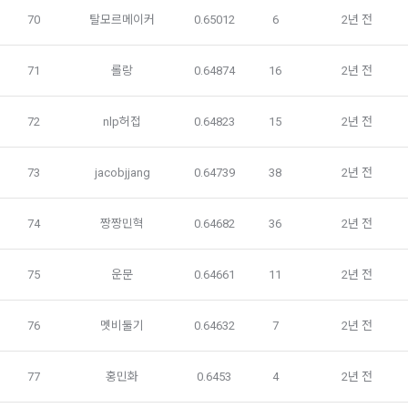
의 개인정보 이용 목적, 3)제공하는 개인정보의 항목, 4)개인정
데이콘에 개인정보 제출 의무가 발생한 경우, 이용자의 생명이
70
탈모르메이커
0.65012
6
2년 전
보를 제공받는 자의 개인정보 보유 및 이용 기간을 구매자에게 
나 안전에 급박한 위험이 확인되어 이를 해소하기 위한 경우에 
알리고 동의를 받아야 한다. (동의를 받은 사항이 변경되는 경우
한하여 개인정보를 제공하고 있습니다.
에도 같다.)
71
롤랑
0.64874
16
2년 전
3. “사이트”가 제3자에게 구매자의 개인정보를 취급할 수 있도
"회사"는 개인정보를 1. 개인정보의 수집 및 이용목적에서 고지
록 업무를 위탁하는 경우에는 1)개인정보 취급위탁을 받는 자, 
72
nlp허접
0.64823
15
2년 전
한 범위 내에서 사용하며, 이용자의 사전 동의 없이 동 범위를 초
2)개인정보 취급위탁을 하는 업무의 내용을 구매자에게 알리고 
과하여 이용하지 않습니다.
동의를 받아야 한다. (동의를 받은 사항이 변경되는 경우에도 같
다.) 다만, 서비스 제공에 관한 계약 이행을 위해 필요하고 구매
73
jacobjjang
0.64739
38
2년 전
자의 편의증진과 관련된 경우에는 「정보통신망 이용촉진 및 
가. 처리위탁
정보보호 등에 관한 법률」에서 정하고 있는 방법으로 개인정
74
짱짱민혁
0.64682
36
2년 전
보 취급방침을 통해 알림으로써 고지 절차와 동의 절차를 거치
"회사"는 서비스 향상을 위해서 아래와 같이 개인정보를 위탁하
지 아니한다.
고 있으며, 관계 법령에 따라 위탁계약 시 개인정보가 안전하게 
관리될 수 있도록 필요한 사항을 규정하고 있습니다. 변동사항 
75
운문
0.64661
11
2년 전
발생 시 공지사항 또는 개인정보취급방침을 통해 고지하도록 하
제 10 조 (계약의 성립)
겠습니다.
76
멧비둘기
0.64632
7
2년 전
1. “사이트”는 제9조와 같은 구매 신청에 대하여 다음 각 호에 해
당하면 승낙하지 않을 수 있다. 다만, 미성년자와 계약을 체결하
수탁업체              위탁업무내용
는 경우에는 법정대리인의 동의를 얻지 못하면 미성년자 본인 
77
홍민화
0.6453
4
2년 전
또는 법정대리인이 계약을 취소할 수 있다는 내용을 고지하여야 
지엔유 세무회계    대회 수상자에 따른 소득신고 대행