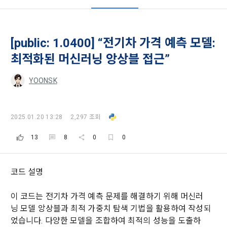
[public: 1.0400] “전기차 가격 예측 모델:
최적화된 머신러닝 앙상블 접근”
YOONSK
모두 읽음
모두 삭제
닫기
알림
0
✕
MY XP
마케팅 정보 수신 동의
개인정보 처리방침
이용약관
XP 안내
2025.01.20 13:28
2,297 조회
LEVEL 1
다음 레벨까지
150 XP
0/150 XP
13
8
0
0
제 1 조 (목적)
1. 광고성 정보의 이용목적 
데이콘 개인정보 처리방침
오늘의 XP
전체 XP
본 약관은 데이콘 주식회사(이하 “회사”)와 “회원” 간에 정보 서
(2021.05.24 본)
0 / 800
0
비스를 이용하는 조건 및 절차에 관한 필요한 사항을 약속하여 
코드 설명
DACON이 제공하는 이용자 맞춤형 서비스 및 상품 추천, 각종 
규정하는 데 그 목적이 있다. “회원”은 모든 약관에 동의해야 하
경품 행사, 이벤트, 경진대회 홍보 목적 등의 광고성 정보를 전자
데이콘은 이용자 개인정보 보호를 여러 경영요소 가운데 최
적립 XP
사용 XP
며, 어떤 방식이든 본 서비스를 사용한다는 것은 “회원”이 본 약
우편이나 
이 코드는 전기차 가격 예측 문제를 해결하기 위해 머신러
0
0
우선의 가치로 두고 있습니다. 데이콘주식회사(이하 ‘데이콘’ 또
관의 전부에 동의한다는 것을 의미하며 본 약관은 “회원”이 서비
닝 모델 앙상블과 최적 가중치 탐색 기법을 활용하여 작성되
는 ‘회사’)는 서비스 기획부터 종료까지 정보통신망 이용촉진 및 
서신우편, 문자(SMS 또는 카카오 알림톡), 푸시, 전화 등을 통해 
스를 사용하는 동안 계속 유효하다. 본 약관은 저작권 분쟁 정책
었습니다. 다양한 모델을 조합하여 최적의 성능을 도출하
정보보호 등에 관한 법률(이하 ‘정보통신망법’), 개인정보보호법 
이용자에게 제공합니다.
의 조항을 포함한다.