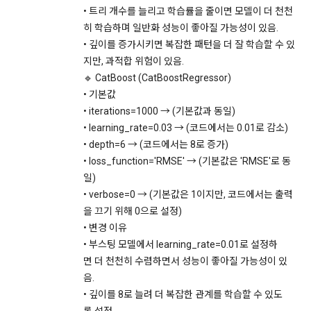
이트”와 무관하므로 새로 방문한 사이트의 정책을 검토해 보시
없이 복사, 복제, 번역, 출판, 방송 등의 방법으로 사용하거나 이
• 트리 개수를 늘리고 학습률을 줄이면 모델이 더 천천
기 바랍니다.
를 타인에게 제공할 수 없다.
히 학습하며 일반화 성능이 좋아질 가능성이 있음.
8. "회원"은 본 서비스를 건전한 대회 참여, 학습의 목적, “기업회
• 깊이를 증가시키면 복잡한 패턴을 더 잘 학습할 수 있
원”의 채용 의뢰에 대한 지원 이외의 목적으로 사용해서는 안 되
11. 아동의 개인정보 보호
지만, 과적합 위험이 있음.
며 이용 중 다음 각 호의 행위를 해서는 안 된다.
🔹 CatBoost (CatBoostRegressor)
"회사"는 ‘인재풀 등록’ 시, 만14세 미만의 아동은 구직활동을 할 
가. “회사”의 사전동의 없이 상업적인 용도로 서비스를 사용하는 
• 기본값
수 없다고 판단하여 만14세 미만 아동의 ‘인재풀 등록’을 받지 
행위
않습니다.
• iterations=1000 → (기본값과 동일)
• learning_rate=0.03 → (코드에서는 0.01로 감소)
나. 타인의 지식재산권 등의 권리를 침해하는 행위
• depth=6 → (코드에서는 8로 증가)
다. 해킹행위 또는 바이러스의 유포 행위, 타인의 의사에 반하여 
12. 이용자의 권리와 그 행사방법
• loss_function='RMSE' → (기본값은 'RMSE'로 동
광고성 정보 등 일정한 내용을 계속 적으로 전송하는 행위
이용자는 언제든지 ‘데이콘 홈 > 프로필’에서 자신의 개인정보를 
일)
라. 서비스의 안정적인 운영에 지장을 주거나 줄 우려가 있다고 
조회하거나 수정할 수 있습니다.
• verbose=0 → (기본값은 1이지만, 코드에서는 출력
판단되는 행위
을 끄기 위해 0으로 설정)
마. 사이트의 정보 및 서비스를 이용한 영리행위
• 변경 이유
이용자는 언제든지 ‘회원탈퇴’ 등을 통해 개인정보의 수집 및 이
바. 그 밖에 선량한 풍속, 기타 사회질서를 해하거나 관계법령에 
• 부스팅 모델에서 learning_rate=0.01로 설정하
용 동의를 철회할 수 있습니다.
위반하는 행위
면 더 천천히 수렴하면서 성능이 좋아질 가능성이 있
음.
9. 회원탈퇴 이후에도 약관 및 법적 책임은 유효할 수 있다.
만 14세 미만 아동의 경우, 법정대리인이 아동의 개인정보를 조
• 깊이를 8로 늘려 더 복잡한 관계를 학습할 수 있도
회하거나 수정할 권리, 수집 및 이용 동의를 철회할 권리를 가집