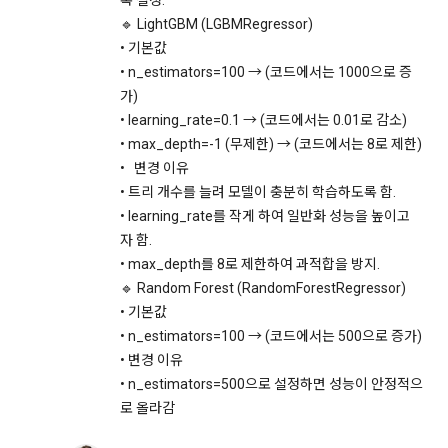
록 설정.
니다.
제 22 조 (이용 자격의 제한 및 정지)
🔹 LightGBM (LGBMRegressor)
“회사”는 “회원”이 다음 각 호에 해당하는 사실이 발견되었을 경
• 기본값
우 사전 통지 없이 이용 계약을 해지하거나 또는 기간을 정하여 
• n_estimators=100 → (코드에서는 1000으로 증
이용자 및 법정대리인은 언제든지 등록되어 있는 자신 혹은 당
서비스 이용을 제한할 수 있다.
해 미성년자의 정보를 열람, 공개 및 비공개 처리, 수정, 삭제할 
가)
수 있습니다. 이용자 및 법정대리인은 개인정보 조회/수정/가입
가. “회사”가 제공하는 자원을 사용하여 공공질서, 사회적 통념
• learning_rate=0.1 → (코드에서는 0.01로 감소)
해지(동의철회)를 '내계정관리'를 통해 처리가 가능하며, 개인정
에 반하는 행위를 한 경우
• max_depth=-1 (무제한) → (코드에서는 8로 제한)
보 처리부서에 이메일로 연락하시는 경우에는 본인 확인 절차를 
• 변경 이유
나. “회사”가 제공하는 자원을 사용하여 사회적 공익을 저해할 
거친 후 조치하겠습니다.
• 트리 개수를 늘려 모델이 충분히 학습하도록 함.
목적으로 서비스 이용을 계획 또는 실행한 경우
• learning_rate를 작게 하여 일반화 성능을 높이고
다. “회사”가 제공하는 자원을 이용하여 범죄적 행위에 관련된 
자 함.
이용자가 개인정보의 오류에 대한 정정을 요청하신 경우에는 정
행위를 한 경우
정을 완료하기 전까지 당해 개인정보를 이용 또는 제공하지 않
• max_depth를 8로 제한하여 과적합을 방지.
라. 타인의 명예를 손상시키거나 불이익을 주는 행위를 한 경우
습니다. 또한 잘못된 개인정보를 제3자에게 이미 제공한 경우에
🔹 Random Forest (RandomForestRegressor)
마. “회사”에서 요구하는 개인정보에 대해 허위임이 판명된 경우
는 정정 처리결과를 제3자에게 지체 없이 통지하여 정정이 이루
• 기본값
어지도록 하겠습니다.
• n_estimators=100 → (코드에서는 500으로 증가)
• 변경 이유
제 23 조 (게시물)
• n_estimators=500으로 설정하면 성능이 안정적으
"회사"는 이용자 요청에 의해 해지 또는 삭제된 개인정보는 '4. 
“회사”는 “회원”이 게시하거나 등록하는 내용물이 다음 각 호에 
로 올라감
개인정보의 보유 및 이용기간'에 명시된 바에 따라 처리하고 그 
해당된다고 판단되는 경우 사전 통지 없이 삭제할 수 있다.
외의 용도로 열람 또는 이용할 수 없도록 처리하고 있습니다.