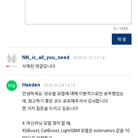
4. "회원"은 개인 이메일 등으로의 상업적 광고에 대해 수신 동의
“회사”는 ‘개인정보 유효기간제’에 따라 1년간 서비스를 이용하
를 별도로 할 수 있다. 광고가 게재된 전자우편을 수신한 “회
지 않은 회원의 개인정보를 별도로 분리 보관하여 관리하고 있
원”은 언제든지 원하는 경우에 “회사”에게 수신거절을 할 수 있
습니다.
다.
닫기
확인
재발송
0 / 1000
작성
1) 파기절차
제 19 조 (회사의 책임과 권한)
이용자가 회원가입 등을 위해 입력한 정보는 목적이 달성된 후 
1. "회사"는 "개인회원" 또는 “인재회원”의 개인정보를 “기업회
NN_is_all_you_need
별도의 DB로 옮겨져(종이의 경우 별도의 서류함) 내부 방침 및 
2025.01.21 15:14
원”의 요구에 따라 필터링 작업을 수행할 수 있다.
기타 관련법령에 의해 정보보호 사유에 따라 일정 기간 저장된 
삭제된 댓글입니다
2. “회사”는 “개인회원” 또는 “인재회원”이 회원가입시 또는 인재
후 파기됩니다. 별도 DB로 옮겨진 개인정보는 법률에 의한 경우
풀 등록시에 입력한 개인정보에 오자, 탈자 또는 사회적 통념에 
가 아니고는 다른 목적으로 이용되지 않습니다.
어긋나는 문구와 내용, 명백하게 허위의 사실에 기초한 내용이 
Haeden
Ha
2025.02.04 16:10
있을 경우, 이를 사전통보 없이 언제든지 삭제하거나 수정할 수 
안녕하세요. 앙상블 모델에 대해 이론적으로만 공부했었는
있다.
2) 파기방법
데, 참고하기 좋은 코드 공유해주셔서 감사합니다.
3. “인재회원”이 입력한 ‘인재풀 등록 정보’는 취업 및 관련 동향
종이에 출력된 개인정보는 분쇄기로 분쇄하거나 소각을 통해 파
한 가지 질문을 드리고 싶습니다.
의 통계자료로 활용될 수 있고 그 자료는 매체를 통해 언론에 배
기합니다. 전자적 파일형태로 저장된 개인정보는 기록을 재생할 
포될 수 있다. 단, 활용되는 정보에는 개인을 식별할 수 있는 개
수 없는 기술적 방법을 사용하여 삭제합니다.
4. 머신러닝 모델 정의 할 때,
인정보는 제외한다.
XGBoost, CatBoost, LightGBM 모델은 estimators 값을 10
4. “회사”는 "기업회원”이 “사이트”에서 정당한 절차를 거쳐 열람
8. 개인정보 자동 수집 장치의 설치, 운영 및 거부에 관한 사항