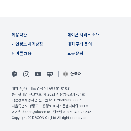
"회사"는 "회원"의 개인정보보호를 위하여 노력해야 한다. "회
원"의 개인정보보호에 관해서는 정보통신망이용촉진 및 정보보
호 등에 관한 법률에 따르고, "사이트"에 "개인정보취급방침"을 
고지한다.
이용약관
데이콘 서비스 소개
제 29 조 (약관 외 준칙)
개인정보 처리방침
대회 주최 문의
본 약관에 명시되지 않은 준칙에 대해서는 정보통신망이용촉진 
데이콘 채용
교육 문의
및 정보보호 등에 관한 법률 등 관계 법령에 따른다.
한국어
부칙
데이콘(주) | 대표 김국진 | 699-81-01021
공고일자: 2023년 10월 31일
통신판매업 신고번호: 제 2021-서울영등포-1704호
직업정보제공사업 신고번호: J1204020250004
시행일자: 2023년 11월 7일
서울특별시 영등포구 은행로 3 익스콘벤처타워 901호
이메일
dacon@dacon.io
| 전화번호: 070-4102-0545
Copyright ⓒ DACON Co.,Ltd All rights reserved