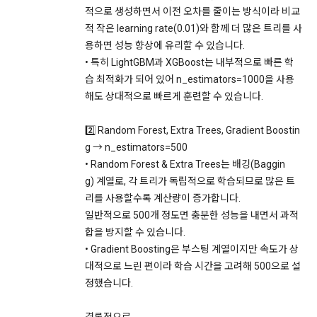
적으로 생성하면서 이전 오차를 줄이는 방식이라 비교
4. 천재지변 등 예측하지 못한 일이 발생하거나 시스템의 장애
스 이용에 어려움이 있을 수 있습니다.
적 작은 learning rate(0.01)와 함께 더 많은 트리를 사
가 발생하여 서비스가 중단될 경우 이에 대한 손해에 대해서는 
"회사"가 책임을 지지 않는다. 다만 자료의 복구나 정상적인 서
용하면 성능 향상에 유리할 수 있습니다.
9. 개인정보의 기술적, 관리적 보호대책
비스 지원이 되도록 최선을 다할 의무를 진다.
• 특히 LightGBM과 XGBoost는 내부적으로 빠른 학
1) 개인정보 암호화
습 최적화가 되어 있어 n_estimators=1000을 사용
5. "회사"는 유료 결제와 관련한 결제 사항 정보를 관련 법이 규
해도 상대적으로 빠르게 훈련할 수 있습니다.
정한 기간 동안 보존한다. 보존기간은 “전자상거래 등에서의 소
이용자의 개인정보는 비밀번호에 의해 보호되며, 파일 및 각종 
비자보호에 관한 법률”에 따른 보유정보 및 보유기간인 아래와 
데이터는 암호화하거나 파일 잠금 기능을 통해 별도의 보안기능
같이 따른다.
2️⃣ Random Forest, Extra Trees, Gradient Boostin
을 통해 보호하고 있습니다.
g → n_estimators=500
가. 계약 또는 청약철회 등에 관한 기록 : 5년
• Random Forest & Extra Trees는 배깅(Baggin
나. 대금결제 및 재화 및 서비스 등의 공급에 관한 기록 : 5년
2) 해킹 등에 대비한 대책
g) 계열로, 각 트리가 독립적으로 학습되므로 많은 트
다. 소비자의 불만 또는 분쟁처리에 관한 기록 : 3년
모든 데이터가 고도의 보안이 유지되는 데이터 센터에 보관되고 
리를 사용할수록 계산량이 증가합니다.
있습니다. 개인정보 데이터의 접근을 사용 권한을 나눠 제한하
라. 표시/광고에 관한 기록 : 6개월
일반적으로 500개 정도면 충분한 성능을 내면서 과적
고 있으며, 개인PC나 외부 침입이 우려되는 오프라인 공간에 저
합을 방지할 수 있습니다.
장하지 않습니다.
• Gradient Boosting은 부스팅 계열이지만 속도가 상
제 21 조 (회원의 권리와 의무)
대적으로 느린 편이라 학습 시간을 고려해 500으로 설
1. "회원"은 관계법령과 본 약관의 규정 및 기타 "회사"가 통지하
정했습니다.
3) 개인정보 처리 직원의 교육
는 사항을 준수하여야 하며, 기타 "회사"의 업무에 방해되는 행
개인정보관련 처리 직원은 최소한의 인원으로 구성되며, 새로운 
위를 해서는 안된다. 이를 위반하는 경우 “회원”은 서비스 이용 