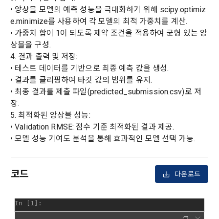
정관리 페이지의 하단 마케팅(대회 진행, 교육 등) 정보 수신 동
5. “기업회원”이라 함은 “회사”에 대회의 주최를 의뢰하거나, 채
• 앙상블 모델의 예측 성능을 극대화하기 위해 scipy.optimiz
의(선택)’에서 철회를 요청할 수 있습니다.
그 무엇보다도, 개인정보와 관련하여 데이콘과 이용자 간의 권
용 의뢰 서비스 등을 이용하기 위해 “회사”와 일정 계약을 한 개
e.minimize를 사용하여 각 모델의 최적 가중치를 계산.
리 및 의무 관계를 규정하여 이용자의 ‘개인정보자기결정권’을 
인 또는 법인을 말한다.
또한 향후 마케팅 활용에 새롭게 동의하고자 하는 경우에는 ‘홈>
• 가중치 합이 1이 되도록 제약 조건을 적용하여 균형 있는 앙
보장하는 수단이 됩니다.
계정관리 페이지의 하단 마케팅(대회 진행, 교육 등) 정보 수신 
6. “해커톤”이라 함은 “회사”가 “사이트”에 출제한 문제에 “개인
상블을 구성.
동의(선택)’에서 동의하실 수 있습니다.
회원”이 AI 코드를 제출하고, “회사”는 이를 평가하여 우수작을 
4. 결과 출력 및 저장:
선정하는 제반 행위를 말한다.
2. 개인정보의 수집 및 이용목적
• 테스트 데이터를 기반으로 최종 예측 값을 생성.
• 결과를 클리핑하여 타깃 값의 범위를 유지.
7. “대회"라 함은 “기업회원”이 인력을 채용하거나 또는 솔루션
2021.05.25
데이콘 주식회사(이하 “회사”)는 다음 목적을 위하여 개인정보
을 크라우드소싱하기 위하여 “회사"에 의뢰하는 경연대회 또는 
• 최종 결과를 제출 파일(predicted_submission.csv)로 저
를 수집하고 있으며, 다음 목적 이외의 용도로는 수집한 개인정
해커톤, AI해커톤, AI경진대회 등을 말한다.
장.
보를 이용하지 않습니다.
5. 최적화된 앙상블 성능:
8. “교육”이라 함은 “회사”가  제공하는 교육컨텐츠를 포함한 온
라인/오프라인 교육서비스를 말한다.
• Validation RMSE: 점수 기준 최적화된 결과 제공.
1) 회원관리
• 모델 성능 기여도 분석을 통해 효과적인 모델 선택 가능.
9. "아이디"라 함은 회원의 식별과 회원의 서비스 이용을 위하여 
회원제 서비스 이용에 따른 본인확인, 본인의 의사확인, 고객문
"회원"이 가입 시 사용한 이메일 주소를 말한다.
의에 대한 응답, 새로운 정보의 소개 및 고지사항 전달
10. "비밀번호"라 함은 "회사"의 서비스를 이용하려는 사람이 아
코드
다운로드
이디를 부여받은 자와 동일인임을 확인하고 "회원"의 권익을 보
호하기 위하여 "회원"이 선정한 문자와 숫자의 조합 또는 이와 
2) 서비스 제공에 관한 계약 이행 및 서비스 제공에 따른 요금정
동일한 용도로 쓰이는 “사이트”에서 자동 생성된 인증코드를 말
산
한다.
본인인증, 채용정보 매칭 및 컨텐츠 제공을 위한 개인식별, 회원 