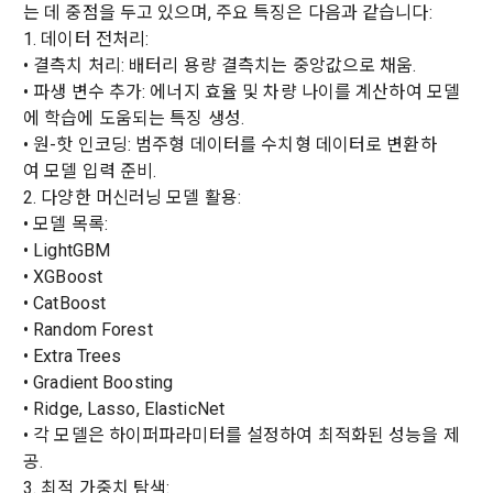
는 데 중점을 두고 있으며, 주요 특징은 다음과 같습니다:
등 국내의 개인정보 보호 법령을 철저히 준수합니다.
1. 데이터 전처리:
- 마케팅 수신 동의는 거부하실 수 있으며 동의 이후에라도 고객
제 2 조 (용어의 정의)
• 결측치 처리: 배터리 용량 결측치는 중앙값으로 채움.
1. 개인정보처리방침의 의의
의 의사에 따라 동의를 철회할 수 있습니다.
• 파생 변수 추가: 에너지 효율 및 차량 나이를 계산하여 모델
이 약관에서 사용하는 용어의 정의는 아래와 같다.
데이콘이 어떤 정보를 수집하고, 수집한 정보를 어떻게 사용하
동의를 거부 하시더라도 DACON에서 제공하는 서비스의 이용
에 학습에 도움되는 특징 생성.
1."사이트"라 함은 "회사"가 서비스를 "회원"에게 제공하기 위하
며, 필요에 따라 누구와 이를 공유(‘위탁 또는 제공’)하며, 이용목
에 제한이 되지 않습니다.
• 원-핫 인코딩: 범주형 데이터를 수치형 데이터로 변환하
여 컴퓨터 등 정보 통신 설비를 이용하여 설정한 가상의 영업장 
적을 달성한 정보를 언제, 어떻게 파기 하는지 등 ‘개인정보의 한
여 모델 입력 준비.
단, 할인, 이벤트 및 이용자 맞춤형 상품 추천 등의 마케팅 정보 
또는 "회사"가 운영하는 아래 웹사이트를 말한다.
살이’와 관련한 정보를 투명하게 제공합니다.
안내 서비스가 제한됩니다.
2. 다양한 머신러닝 모델 활용:
가. ***.dacon.io
• 모델 목록:
2. "서비스"라 함은 “대회”, “교육”, “인재풀 등록” 등 사이트에서 
• LightGBM
정보주체로서 이용자는 자신의 개인정보에 대해 어떤 권리를 가
2. 미동의 시 불이익 사항
제공하는 모든 서비스를 말한다. 그 외 "회사"가 운영하는 사이
• XGBoost
지고 있으며, 이를 어떤 방법과 절차로 행사할 수 있는지를 알려 
트를 통해 개인이 등록한 자료를 DB화하여 각각의 목적에 맞게 
개인정보보호법 제22조 제5항에 의해 선택정보 사항에 대해서
드립니다. 또한, 법정대리인(부모 등)이 만14세 미만 아동의 개
• CatBoost
분류, 가공, 집계하여 정보를 제공하는 서비스를 포함한다.
는 동의 거부 하시더라도 서비스 이용에 제한되지 않습니다.
인정보 보호를 위해 어떤 권리를 행사할 수 있는지도 함께 안내
• Random Forest
3. "개인회원"이라 함은 서비스를 이용하기 위하여 이 약관에 동
합니다.
단, 할인, 이벤트 및 이용자 맞춤형 상품 추천 등의 마케팅 정보 
• Extra Trees
의하고 "회사"와 이용 계약을 체결한 개인을 말한다.
안내 서비스가 제한됩니다.
• Gradient Boosting
4. “인재회원”이라 함은 “데이콘 인재풀 서비스”를 이용하기 위
• Ridge, Lasso, ElasticNet
개인정보 침해사고가 발생하는 경우, 추가적인 피해를 예방하고 
하여 본인의 개인정보와 프로젝트, 코드 등을 공유한 자로서, 채
• 각 모델은 하이퍼파라미터를 설정하여 최적화된 성능을 제
이미 발생한 피해를 복구하기 위해 누구에게 연락하여 어떤 도
3. 서비스 정보 수신 동의 철회
용 의뢰 “기업회원”에게 개인정보, 프로젝트, 코드 등을 제공하
공.
움을 받을 수 있는지 알려 드립니다.
는 것에 동의한 “개인회원”을 말한다.
DACON에서 제공하는 마케팅 정보를 원하지 않을 경우 ‘홈>계
3. 최적 가중치 탐색: