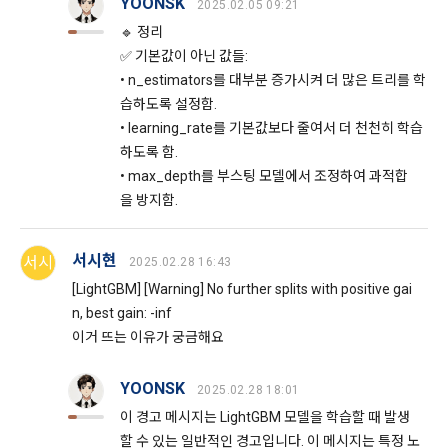
YOONSK
2025.02.05 09:21
법적 책임도 부담하지 않는다.
14. 개정 전 고지 의무
🔹 정리
4. “회사” 내부에 고용관계가 인정되는 “근로자”는 “대회” 종료 
아래 사항에 관한 개인정보처리방침의 변경이 있을 경우 개정 
✅ 기본값이 아닌 값들:
후 우승자가 상금을 수령한 경우에만 대회 참가가 가능하다. 단, 
최소 7일 전에 ‘공지사항’을 통해 사전 공지를 할 것입니다.
• n_estimators를 대부분 증가시켜 더 많은 트리를 학
대회 운영∙관리 차원에서의 대회 참가는 예외로 둔다.
습하도록 설정함.
5. “회사”는 “회원”이 본 약관을 위반한다고 판단될 경우, 대회 실
1) 개인정보를 제공받는 자
• learning_rate를 기본값보다 줄여서 더 천천히 학습
격 처리 또는 관련 대회 중단 등의 조치를 취할 수 있다.
하도록 함.
2) 개인정보를 제공받는 자의 개인정보 이용 목적
6. 모든 대회는 법률 및 본 약관을 준수해야한다.
• max_depth를 부스팅 모델에서 조정하여 과적합
3) 제공하는 개인정보의 항목
을 방지함.
4) 개인정보를 제공받는 자의 개인정보 보유 및 이용 기간
제 25 조 (손해배상)
5) 동의를 거부할 권리가 있다는 사실 및 동의 거부에 따른 불이
서시현
타 “회원”(개인회원, 기업회원 모두 포함)의 귀책사유로 "회원"의 
서시
2025.02.28 16:43
익이 있는 경우에는 그 불이익의 내용
손해가 발생한 경우 "회사"는 이에 대한 배상 책임이 없다.
[LightGBM] [Warning] No further splits with positive gai
n, best gain: -inf
다만, 수집하는 개인정보의 항목, 이용목적의 변경 등과 같이 이
이거 뜨는 이유가 궁금해요
제 26 조 (면책 조항)
용자 권리의 중대한 변경이 발생할 때에는 최소 30일 전에 공지
1. “회사”는 천재지변 또는 기타 불가항력적인 사유로 인해 서비
하며, 필요 시 이용자 동의를 다시 받을 수도 있습니다.
YOONSK
2025.02.28 18:01
스를 제공할 수 없는 경우에는 서비스 제공 중지에 대한 책임을 
지지 않는다.
이 경고 메시지는 LightGBM 모델을 학습할 때 발생
공고일자: 2021년 5월 24일
할 수 있는 일반적인 경고입니다. 이 메시지는 특정 노