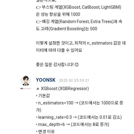
결론적으로,
보안기술 습득 및 개인정보보호 의무에 관해 정기적인 교육을 
권한을 박탈당할 수 있다.
👉 부스팅 계열(XGBoost, CatBoost, LightGBM)
실시하며 내부 감사 절차를 통해 보안이 유지되도록 시행하고 
2. “회원”은 회원 가입을 함에 있어서 정확하고 완전한 개인정보
은 성능 향상을 위해 1000
있습니다.
를 제공·등록해야 하고, 이를 최신으로 유지해야 한다.
👉 배깅 계열(Random Forest, Extra Trees)과 속
3. “회원”은 타인의 명의를 도용하여 사용자 아이디를 생성해서
도 고려(Gradient Boosting)는 500
4) 개인 아이디와 비밀번호 관리
는 안된다.
"회사"는 이용자의 개인정보를 보호하기 위하여 최선의 노력을 
이렇게 설정한 것이고, 최적의 n_estimators 값은 데
4. “회원”은 본인의 아이디 외에 타인의 아이디를 사용해서는 안
다하고 있습니다. 단, 이용자의 개인적인 부주의로 이메일(또는 
된다. 타인에게 본인의 아이디를 양도할 수 없으며, 타인의 아이
이터에 따라 다를 수 있어요
페이스북 등 외부 서비스와의 연동을 통해 이용자가 설정한 계
디를 양수할 수 없다.
정 정보), 비밀번호 등 개인정보가 유출되어 발생한 문제와 기본
좋은 질문 감사합니다! 😊
5. “회원”은 자신의 아이디나 비밀번호를 다른 사람에게 공유하
적인 인터넷의 위험성 때문에 일어나는 일들에 대해 책임을 지
지 않고 “회원”의 아이디와 비밀번호의 보안을 보호해야한다. 자
지 않습니다.
신의 아이디와 관련된 모든 활동에 대한 법적 사회적 책임은 “회
YOONSK
2025.02.05 09:21
원”에게 있다.
🔹 XGBoost (XGBRegressor)
10. 링크
6. “회원”이 서비스 내에 작성·등록한 게시물에 대한 권리와 책임
• 기본값
은 게시자에게 있다. 해당 게시물이 타인에게 저작권이 있는 코
"사이트"는 다양한 배너와 링크를 포함할 수 있습니다. 많은 경
• n_estimators=100 → (코드에서는 1000으로 증
드를 무단으로 도용하는 등의 지식재산권 관련 분쟁이 발생한 
우 타 사이트의 페이지와 연결되어 있으며 이는 광고주와의 계
가)
경우, “회원”은 이에 대해 전적으로 책임을 지는 동시에 그 범위 
약관계에 의하거나 제공받은 컨텐츠의 출처를 밝히기 위한 조치
• learning_rate=0.3 → (코드에서는 0.01로 감소)
내에서 “회사”를 면책한다.
입니다. "사이트"가 포함하고 있는 링크를 클릭하여 타 사이트의 
• max_depth=6 → (코드에서는 8로 증가)
페이지로 옮겨갈 경우 해당 사이트의 개인정보취급방침은 “사
7. "회원"은 서비스를 이용하여 얻은 정보를 "회사"의 사전동의 
• 변경 이유