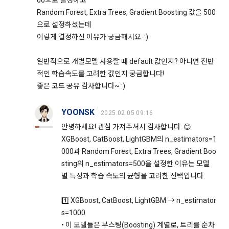
00으로 설정하고
한 “개인회원” 또는 “인재회원”의 개인정보를 “기업회원”의 인사
Random Forest, Extra Trees, Gradient Boosting 값을 500
자료로 활용하는 목적으로 제공할 수 있다.
1) 쿠키란
으로 설정하셨는데
5. “회원”이 “회사”가 제공하는 서비스 내에 작성∙등록한 게시물
웹사이트를 운영하는데 이용되는 서버가 이용자의 브라우저에 
이렇게 결정하신 이유가 궁금해서요. :)
이나 자료 등의 지식재산권은 “회원”에게 귀속하나, “회사”는 그 
보내는 작은 텍스트 파일로 이용자의 하드디스크에 저장됩니다.
중 공개된 것에 한하여 이를 “사이트”에 배포할 수 있다.
일반적으로 개별모델 사용할 때 default 값인지? 아니면 전반
6. “회사”는 “회원”과 “기업회원”의 지식재산권을 보호하기 위해 
2) 쿠키의 사용 목적
적인 학습속도를 고려한 값인지 궁금합니다!
성실하게 주의의무를 다한다.
좋은 코드 공유 감사합니다~ :)
"회사"가 쿠키를 통해 수집하는 정보는 '2. 수집하는 개인정보 항
목 및 수집방법'과 같으며 '1. 개인정보의 수집 및 이용목적'외의 
제 20 조 (회사의 의무)
용도로는 이용되지 않습니다.
YOONSK
2025.02.05 09:16
1. "회사"는 본 약관에서 정한 바에 따라 계속적, 안정적으로 서
안녕하세요! 관심 가져주셔서 감사합니다. 😊
비스를 제공할 수 있도록 최선의 노력을 다해야 한다.
XGBoost, CatBoost, LightGBM의 n_estimators=1
3) 쿠키 설치, 운영 및 거부
000과 Random Forest, Extra Trees, Gradient Boo
2. “회사”는 “회원”의 개인 신상정보를 본인의 승낙 없이 타인에
이용자는 쿠키 설치에 대한 선택권을 가지고 있습니다. 웹 브라
sting의 n_estimators=500을 설정한 이유는 모델
게 누설, 배포하지 않는다. 다만, 관계법령에 의한 국가 기관 등
우저에서 옵션을 설정함으로써 모든 쿠키를 허용하거나, 쿠키가 
의 합법적인 요구가 있는 경우에는 예외로 한다.
별 특성과 학습 속도의 균형을 고려한 선택입니다.
저장될 때마다 확인을 거치거나, 아니면 모든 쿠키의 저장을 거
3. "회사"는 서비스와 관련한 "회원"의 불만사항이 접수되는 경
부할 수도 있습니다. 쿠키 설치 허용 여부를 지정하는 방법
1️⃣ XGBoost, CatBoost, LightGBM → n_estimator
우 이를 즉시 처리하여야 하며, 즉시 처리가 곤란한 경우에는 그 
(Internet Explorer의 경우)은 다음과 같습니다. 예)웹 브라우저 
사유와 처리일정을 서비스 화면 또는 기타 방법을 통해 동 "회
상단의 도구 > 인터넷 옵션 > 개인정보
s=1000
원"에게 통지하여야 한다.
• 이 모델들은 부스팅(Boosting) 계열로, 트리를 순차
단, 쿠키의 저장을 거부할 경우에는 로그인이 필요한 일부 서비