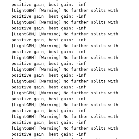
과하여 이용하지 않습니다.
동의를 받아야 한다. (동의를 받은 사항이 변경되는 경우에도 같
다.) 다만, 서비스 제공에 관한 계약 이행을 위해 필요하고 구매
자의 편의증진과 관련된 경우에는 「정보통신망 이용촉진 및 
가. 처리위탁
정보보호 등에 관한 법률」에서 정하고 있는 방법으로 개인정
보 취급방침을 통해 알림으로써 고지 절차와 동의 절차를 거치
"회사"는 서비스 향상을 위해서 아래와 같이 개인정보를 위탁하
지 아니한다.
고 있으며, 관계 법령에 따라 위탁계약 시 개인정보가 안전하게 
관리될 수 있도록 필요한 사항을 규정하고 있습니다. 변동사항 
발생 시 공지사항 또는 개인정보취급방침을 통해 고지하도록 하
제 10 조 (계약의 성립)
겠습니다.
1. “사이트”는 제9조와 같은 구매 신청에 대하여 다음 각 호에 해
당하면 승낙하지 않을 수 있다. 다만, 미성년자와 계약을 체결하
수탁업체              위탁업무내용
는 경우에는 법정대리인의 동의를 얻지 못하면 미성년자 본인 
또는 법정대리인이 계약을 취소할 수 있다는 내용을 고지하여야 
지엔유 세무회계    대회 수상자에 따른 소득신고 대행
한다.
Mailchimp         뉴스레터 발송 대행 
가. 신청 내용에 허위, 기재누락, 오기가 있는 경우
나. 기타 구매 신청에 승낙하는 것이 “사이트” 기술상 현저히 지
나. 다음의 경우에는 합당한 절차를 통하여 개인정보를 제공 또
장이 있다고 판단하는 경우
는 이용할 수 있습니다.
2. “사이트”의 승낙이 제12조 제1항의 수신 확인통지형태로 이
1) ‘기업 회원’(채용 의뢰 기업)에게 개인정보 제공
용자에게 도달한 시점에 계약이 성립한 것으로 본다.