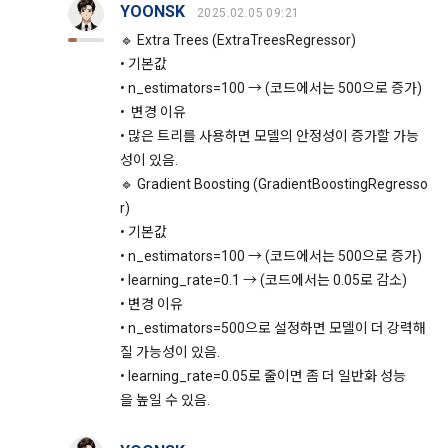
가. 다른 “회원” 또는 제3자의 명예를 손상시키는 내용인 경우
YOONSK
2025.02.05 09:21
나. 국가의 안전을 위태롭게 하는 내용인 경우
🔹 Extra Trees (ExtraTreesRegressor)
13. 개인정보 처리 부서 및 민원서비스
다. 공공의 안녕질서 및 미풍양속을 해치는 내용인 경우
• 기본값
"회사"는 이용자의 개인정보를 보호하고 개인정보와 관련한 고
• n_estimators=100 → (코드에서는 500으로 증가)
라. 국가의 경제질서를 파괴하거나 경제발전에 위해가 되는 내
충처리를 위하여 아래와 같이 개인정보 처리 부서 및 연락처를 
• 변경 이유
용인 경우
지정하고 있습니다.
• 많은 트리를 사용하면 모델의 안정성이 증가할 가능
마. 범죄행위 및 기타 법률에서 금지하는 내용인 경우
성이 있음.
바. 광고성 게시물을 무단 게재한 경우
-개인정보 처리부서 : 데이콘 지원팀 dacon@dacon.io
🔹 Gradient Boosting (GradientBoostingRegresso
r)
• 기본값
제 24 조 (대회)
기타 개인정보에 관한 상담이 필요한 경우에는 아래 기관에 문
• n_estimators=100 → (코드에서는 500으로 증가)
의하실 수 있습니다. 
1. 각 대회에는 주최사 및 "회사”가 설정한 별도의 대회 규칙이 
• learning_rate=0.1 → (코드에서는 0.05로 감소)
적용된다.
-개인정보침해신고센터: http://privacy.kisa.or.kr/ 국번없이 
• 변경 이유
118
2. 대회 규칙, 평가 기준, 수상 대상, 수상 내용은 “회사”에 의해 
• n_estimators=500으로 설정하면 모델이 더 강력해
사전 게시돼야 한다.
-대검찰청 사이버수사과: http://www.spo.go.kr/ 국번없이 
질 가능성이 있음.
1301
3. 주최사는 대회 운영을 위한 데이터를 “회사”에 제공하고, “회
• learning_rate=0.05로 줄이면 좀 더 일반화 성능
사”는 이를 가공한 데이터 세트를 게시한다. 다만 “회사”는 “호스
-경찰청 사이버안전국:  http://www.police.go.kr/ 국번없이 182
을 높일 수 있음.
트”가 제공한 데이터가 저작권법 기타 법령에 위반한다는 사정
을 알 수 없고, 이에 “회사”의 귀책사유가 없는 경우에는 어떠한 