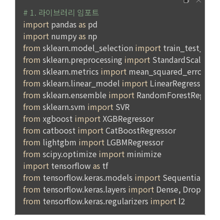
간의 상호 연락, 구매 및 요금 결제, 물품 및 증빙발송, 부정 이용
방지와 비인가 사용방지
제 3 조 (효력의 발생 및 변경)
본 약관은 온라인을 통하여 “회원”에게 공시함으로써 효력을 발
생한다.
3) 서비스 개발 및 마케팅ㆍ광고 활용
1. "회사"는 이 약관의 내용과 상호, 영업소 소재지, 대표자의 성
맞춤 서비스 제공, 서비스 안내 및 이용권유, 서비스 개선 및 신
명, 사업자등록번호, 연락처 등을 "회원"이 알 수 있도록 초기 화
규 서비스 개발을 위한 통계 및 접속빈도 파악, 통계학적 특성에 
면에 게시하거나 기타의 방법으로 "회원"에게 공지해야 한다.
따른 광고, 이벤트 정보 및 참여기회 제공
2. "회사"는 약관의규제등에관한법률, 전기통신기본법, 전기통
신사업법, 정보통신망이용촉진등에관한법률, 전자상거래 등에
4) 고용 및 취업동향 파악을 위한 통계학적 분석, 서비스 고도화
서의 소비자보호에 관한 법률, 전자문서 및 전자거래기본법, 전
를 위한 데이터 분석
자금융거래법, 전자서명법, 소비자기본법, 개인정보보호법 등 
관련법을 위배하지 않는 범위에서 이 약관을 개정할 수 있다.
3. 수집하는 개인정보 항목 및 수집방법
3. "회사"는 "서비스"에 대해 별도의 이용약관 또는 정책(이하 
“별도약관”)을 둘 수 있으며, 그 내용이 이 약관과 충돌하는 경우 
가. 수집하는 개인정보의 항목
“별도약관”이 우선하여 적용된다.
4. “회사”의 영업상 중요한 사유 또는 관계 법령에 의한 변경사
1) 회원가입 시 수집하는 항목
유가 있을 때, 약관을 변경할 수 있으며, 약관을 개정할 경우에는 
적용일자 및 개정사유를 명시하여 현행 약관과 함께 “회사” 홈페
필수 항목 : 아이디, 비밀번호, 이름, 닉네임, 이메일