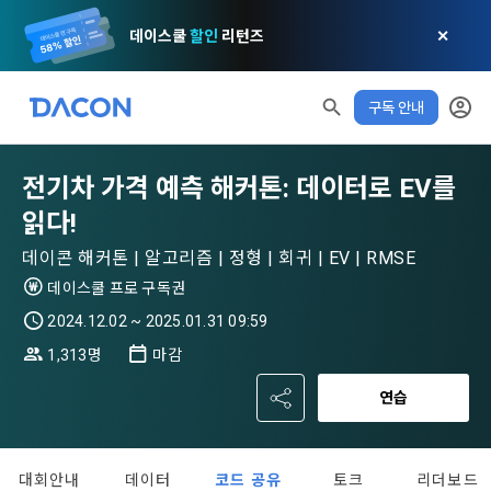
데이스쿨
할인
리턴즈
✕
구독 안내
전기차 가격 예측 해커톤: 데이터로 EV를
읽다!
데이콘 해커톤 | 알고리즘 | 정형 | 회귀 | EV | RMSE
데이스쿨 프로 구독권
2024.12.02 ~ 2025.01.31 09:59
1,313명
마감
연습
대회안내
데이터
코드 공유
토크
리더보드