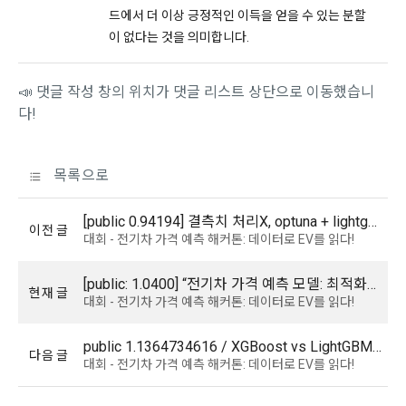
2. “회사”는 “회원”의 귀책 사유로 인한 서비스 이용의 장애에 대
드에서 더 이상 긍정적인 이득을 얻을 수 있는 분할
시행일자: 2021년 5월 31일
하여 책임을 지지 않는다.
이 없다는 것을 의미합니다.
3. “회사”는 “회원”이 서비스를 이용하여 얻은 정보 등으로 인해 
입은 손해 등에 대해서 책임을 지지 않는다.
📣 댓글 작성 창의 위치가 댓글 리스트 상단으로 이동했습니
4. “회사”는 “회원”이 게시판을 통해 게재한 정보, 자료, 사실의 
다!
신뢰성, 정확성 등 내용에 관해서 책임을 지지 않는다.
5. “회사”는 “회원”이 약관 및 법률을 위반하여 얻게 되는 피해에 
대해 책임을 지지 않는다.
목록으로
제 27 조 (관할 법원)
[public 0.94194] 결측치 처리X, optuna + lightgbm
이전 글
이전 이용약관 보러가기 >
대회 - 전기차 가격 예측 해커톤: 데이터로 EV를 읽다!
‘전자상거래 등에서의 소비자보호에 관한 법률’ 제36조(전속관
할) 조항에 따라, “회사”와 “회원” 간에 발생한 전자거래 분쟁에 
확인
확인
확인
[public: 1.0400] “전기차 가격 예측 모델: 최적화된 머신러닝 앙상블 접근”
관한 소송은 제소 당시의 “회원”의 주소에 의하고, 주소가 없는 
현재 글
대회 - 전기차 가격 예측 해커톤: 데이터로 EV를 읽다!
경우에는 거소를 관할하는 지방법원을 전속 관할로 한다. 다만, 
제소 당시 “회원”의 주소 또는 거소가 분명하지 아니하거나, 외
국 거주자의 경우에는 민사소송법에서 정한 관할법원으로 한다.
public 1.1364734616 / XGBoost vs LightGBM / get_dummies
다음 글
대회 - 전기차 가격 예측 해커톤: 데이터로 EV를 읽다!
제 28 조 (회원의 개인정보보호)