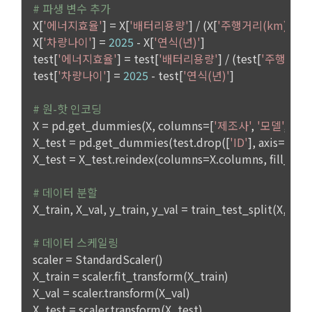
비자기본법 등의 관계법령에 따른다.
모바일 서비스의 특성상 단말기 모델 정보가 수집될 수 있으나, 
이는 개인을 식별할 수 없는 형태입니다.
2. "회원"이 "회사"와 개별 계약을 체결하여 서비스를 이용하는 
경우에는 개별 계약이 우선한다.
4) 보상금 지급 시 수집하는 항목
제 5 조 (이용계약의 성립)
필수항목: 본인 계좌정보(은행, 계좌번호), 주민등록번호(근거 : 
소득세법)
1. "회원"이 이용신청(회원가입 신청) 작성 후에 "회사"가 웹 상
의 안내를 "회원"에게 통지함으로써 이용계약이 성립된다.
2. “회사”는 "회사"의 ‘데이콘 인재풀 등록’ 서비스를 이용하고자 
5) 채용 합격 시, 기업의 요금 산정을 위한 수집 항목
하는 자가 본 약관과 개인정보취급방침을 읽고 이에 대하여 "동
필수항목: 합격자의 연봉정보
의" 또는 "제출하기" 버튼을 누르는 경우 이를 서비스 이용에 대
한 신청으로 간주한다.
3. 제2항 신청에 있어 "회사"는 "회원"의 종류에 따라 전문기관을 
6) 서비스 이용과정이나 사업처리 과정에서 자동 수집되는 항목
통한 실명확인 및 본인인증을 요청할 수 있다. "회원"은 본인인
IP Address, 쿠키, 방문일시, 서비스 이용 기록, 불량 이용 기록, 
증에 필요한 이름, 생년월일, 연락처 등을 제공하여야 한다.
광고 ID, 접속 환경
4. 페이스북 등 외부서비스와의 연동을 통해 이용계약을 신청할 
경우, 본 약관과 개인정보취급방침, 서비스 제공을 위해 “회
나. 개인정보 수집방법
사”가 “회원”의 외부 서비스 계정 정보 접근 및 활용에 “동의” 또
는 “확인”버튼을 누르면 “회사”가 웹 상의 안내 및 전자메일로 