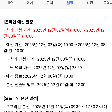
이 약관에서 사용하는 용어의 정의는 아래와 같다.
개요
평가
규칙
일정
상금
동의
데이콘이 어떤 정보를 수집하고, 수집한 정보를 어떻게 사용하
동의를 거부 하시더라도 DACON에서 제공하는 서비스의 이용
1."사이트"라 함은 "회사"가 서비스를 "회원"에게 제공하기 위하
며, 필요에 따라 누구와 이를 공유(‘위탁 또는 제공’)하며, 이용목
에 제한이 되지 않습니다.
여 컴퓨터 등 정보 통신 설비를 이용하여 설정한 가상의 영업장 
적을 달성한 정보를 언제, 어떻게 파기 하는지 등 ‘개인정보의 한
단, 할인, 이벤트 및 이용자 맞춤형 상품 추천 등의 마케팅 정보 
또는 "회사"가 운영하는 아래 웹사이트를 말한다.
[온라인 예선 일정]
살이’와 관련한 정보를 투명하게 제공합니다.
안내 서비스가 제한됩니다.
가. ***.dacon.io
- 참가 신청 기간 : 2025년 12월 02일(화) 10:00 ~ 2025년 12
월 08일(월) 10:00
2. "서비스"라 함은 “대회”, “교육”, “인재풀 등록” 등 사이트에서 
정보주체로서 이용자는 자신의 개인정보에 대해 어떤 권리를 가
2. 미동의 시 불이익 사항
제공하는 모든 서비스를 말한다. 그 외 "회사"가 운영하는 사이
지고 있으며, 이를 어떤 방법과 절차로 행사할 수 있는지를 알려 
- 예선 기간 : 2025년 12월 02일(화) 10:00 ~ 2025년 12월 08
트를 통해 개인이 등록한 자료를 DB화하여 각각의 목적에 맞게 
개인정보보호법 제22조 제5항에 의해 선택정보 사항에 대해서
드립니다. 또한, 법정대리인(부모 등)이 만14세 미만 아동의 개
일(월) 10:00
분류, 가공, 집계하여 정보를 제공하는 서비스를 포함한다.
는 동의 거부 하시더라도 서비스 이용에 제한되지 않습니다.
인정보 보호를 위해 어떤 권리를 행사할 수 있는지도 함께 안내
	- 참가 신청 마감 : 2025년 12월 08일(월) 10:00
3. "개인회원"이라 함은 서비스를 이용하기 위하여 이 약관에 동
합니다.
단, 할인, 이벤트 및 이용자 맞춤형 상품 추천 등의 마케팅 정보 
의하고 "회사"와 이용 계약을 체결한 개인을 말한다.
안내 서비스가 제한됩니다.
	- 팀 병합 마감 : 2025년 12월 07일(일) 23:59
4. “인재회원”이라 함은 “데이콘 인재풀 서비스”를 이용하기 위
개인정보 침해사고가 발생하는 경우, 추가적인 피해를 예방하고 
- 예선 종료 : 2025년 12월 08일(월) 10:00
하여 본인의 개인정보와 프로젝트, 코드 등을 공유한 자로서, 채
이미 발생한 피해를 복구하기 위해 누구에게 연락하여 어떤 도
3. 서비스 정보 수신 동의 철회
용 의뢰 “기업회원”에게 개인정보, 프로젝트, 코드 등을 제공하
- 본선 진출팀 발표 : 2025년 12월 09일(화) 12:00
움을 받을 수 있는지 알려 드립니다.
는 것에 동의한 “개인회원”을 말한다.
DACON에서 제공하는 마케팅 정보를 원하지 않을 경우 ‘홈>계
정관리 페이지의 하단 마케팅(대회 진행, 교육 등) 정보 수신 동
5. “기업회원”이라 함은 “회사”에 대회의 주최를 의뢰하거나, 채
[오프라인 본선 일정]
의(선택)’에서 철회를 요청할 수 있습니다.
그 무엇보다도, 개인정보와 관련하여 데이콘과 이용자 간의 권
용 의뢰 서비스 등을 이용하기 위해 “회사”와 일정 계약을 한 개
- 오프라인 본선 : 2025년 12월 11일(목) 09:30 ~ 17:30 차세대
리 및 의무 관계를 규정하여 이용자의 ‘개인정보자기결정권’을 
인 또는 법인을 말한다.
또한 향후 마케팅 활용에 새롭게 동의하고자 하는 경우에는 ‘홈>