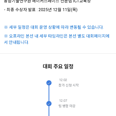
융합기술연구원 메이커스페이스 전문랩 ICT교육장
보장하는 수단이 됩니다.
계정관리 페이지의 하단 마케팅(대회 진행, 교육 등) 정보 수신 
6. “해커톤”이라 함은 “회사”가 “사이트”에 출제한 문제에 “개인
동의(선택)’에서 동의하실 수 있습니다.
- 최종 수상자 발표 : 2025년 12월 11일(목)
회원”이 AI 코드를 제출하고, “회사”는 이를 평가하여 우수작을 
선정하는 제반 행위를 말한다.
2. 개인정보의 수집 및 이용목적
7. “대회"라 함은 “기업회원”이 인력을 채용하거나 또는 솔루션
2021.05.25
데이콘 주식회사(이하 “회사”)는 다음 목적을 위하여 개인정보
※ 세부 일정은 대회 운영 상황에 따라 변동될 수 있습니다.
을 크라우드소싱하기 위하여 “회사"에 의뢰하는 경연대회 또는 
를 수집하고 있으며, 다음 목적 이외의 용도로는 수집한 개인정
소셜 계정으로 로그인
데이콘 회원가입을 환영합니다. 메일 인증은 데이콘 회원가입
로그인 하시려면 아래 이메일로 인증이 필요합니다. 이메일을 다
해커톤, AI해커톤, AI경진대회 등을 말한다.
보를 이용하지 않습니다.
※ 오프라인 본선 내 세부 타임라인은 본선 별도 대회페이지에
을 위한 필수 절차입니다. 아래 이메일을 인증하여 회원가입 절
시 보내시겠습니까?
구글 로그인
서 안내됩니다.
8. “교육”이라 함은 “회사”가  제공하는 교육컨텐츠를 포함한 온
차를 완료하여 주시기 바랍니다.
라인/오프라인 교육서비스를 말한다.
아직 데이콘 계정이 없나요?
회원가입
1) 회원관리
9. "아이디"라 함은 회원의 식별과 회원의 서비스 이용을 위하여 
회원제 서비스 이용에 따른 본인확인, 본인의 의사확인, 고객문
"회원"이 가입 시 사용한 이메일 주소를 말한다.
의에 대한 응답, 새로운 정보의 소개 및 고지사항 전달
대회 주요 일정
10. "비밀번호"라 함은 "회사"의 서비스를 이용하려는 사람이 아
이디를 부여받은 자와 동일인임을 확인하고 "회원"의 권익을 보
12.02
호하기 위하여 "회원"이 선정한 문자와 숫자의 조합 또는 이와 
2) 서비스 제공에 관한 계약 이행 및 서비스 제공에 따른 요금정
참가 신청 시작
동일한 용도로 쓰이는 “사이트”에서 자동 생성된 인증코드를 말
산
한다.
본인인증, 채용정보 매칭 및 컨텐츠 제공을 위한 개인식별, 회원 
간의 상호 연락, 구매 및 요금 결제, 물품 및 증빙발송, 부정 이용
12.07
방지와 비인가 사용방지
팀 병합 마감
제 3 조 (효력의 발생 및 변경)
본 약관은 온라인을 통하여 “회원”에게 공시함으로써 효력을 발