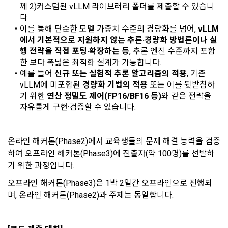
4. “회사”의 영업상 중요한 사유 또는 관계 법령에 의한 변경사
께 2)커스텀된 vLLM 라이브러리 폴더를 제출할 수 있습니
1) 회원가입 시 수집하는 항목
유가 있을 때, 약관을 변경할 수 있으며, 약관을 개정할 경우에는 
다.
적용일자 및 개정사유를 명시하여 현행 약관과 함께 “회사” 홈페
필수 항목 : 아이디, 비밀번호, 이름, 닉네임, 이메일
이를 통해 단순한 모델 가중치 수준의 경량화를 넘어, 
vLLM
이지의 공지게시판에 그 적용일자 7일 이전부터 적용일자 전일
에서 기본적으로 지원하지 않는 추론·경량화 방법론이나 실
선택 항목 : 휴대폰번호, 생년월일, 국가, 직업
까지 공지한다.
행 전략을 직접 포팅·확장하는 등
, 추론 엔진 수준까지 포함
5. '회사' 약관의 조항에 따른 정책을 제정 및 변경할 권리를 가지
한 보다 폭넓은 최적화 설계가 가능합니다.
며, 정책 또한 개정될 시에는 적용일자와 개정사유를 명시하여 
데이콘 내의 개별 서비스 이용, 상금 및 상품 지급 과정에서 해당 
예를 들어 
신규 또는 실험적 추론 알고리즘의 적용
, 기존 
“회사” 홈페이지의 공지게시판에 그 적용일자 7일 이전부터 적
서비스의 이용자에 한해 추가 개인정보 수집이 발생할 수 있습
vLLM에 미포함된 
경량화 기법의 적용 
또는 이를 뒷받침하
용일자 전일까지 공지한다.
니다. 추가로 개인정보를 수집할 경우에는 해당 개인정보 수집 
기 위한 
연산 정밀도 제어(FP16/BF16 등)
와 같은 전략을 
시점에서 이용자에게 ‘수집하는 개인정보 항목, 개인정보의 수
자유롭게 구현·검증할 수 있습니다.
6. "회원"은 변경된 약관에 대해 거부할 권리가 있다. "회원"은 변
집 및 이용목적, 개인정보의 보관기간’에 대해 안내 드리고 동의
경된 약관이 공지된 지 15일 이내에 거부의사를 표명할 수 있다. 
를 받습니다.
"회원"이 거부하는 경우 본 서비스 제공자인 "회사"는 15일의 기
온라인 해커톤(Phase2)에서 교육생들의 문제 해결 능력을 검증
간을 정하여 "회원"에게 사전 통지 후 당해 "회원"과의 계약을 해
지할 수 있다. 만약, "회원"이 거부의사를 표시하지 않거나, 전항
하여 오프라인 해커톤(Phase3)에 진출자(약 100명)를 선발하
2) 데이콘 인재풀 등록 시 수집하는 항목
에 따라 시행일 이후에 "서비스"를 이용하는 경우에는 동의한 것
기 위한 과정입니다.
필수 항목: 이름, 이메일, 핸드폰 번호, 경력, 신입/경력 해당 사항 
으로 간주한다.
오프라인 해커톤(Phase3)은 1박 2일간 오프라인으로 진행되
여부, 사용 가능한 프로그래밍 언어 및 사용 경험, 프로젝트 또는 
며, 온라인 해커톤(Phase2)과 주제는 동일합니다.
대회 코드 링크1개, 구직 의향,
 희망근무지역
제 4 조 (약관의 해석)
선택 항목: 프로젝트 또는 대회 코드 링크(추가분), 기타 수상 경
1. 이 약관에서 규정하지 않은 사항에 관해서는 약관의규제등에
력, 개인 운영 사이트 링크(GitHub, Linkedin 등) ,영상, ppt 