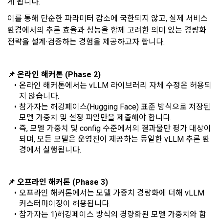
게 됩니다. 
동일한 용도로 쓰이는 “사이트”에서 자동 생성된 인증코드를 말
산
이를 통해 단순한 파라미터 감소에 국한되지 않고, 실제 서비스 
한다.
본인인증, 채용정보 매칭 및 컨텐츠 제공을 위한 개인식별, 회원 
환경에서의 추론 효율과 성능을 함께 고려한 의미 있는 경량화 
간의 상호 연락, 구매 및 요금 결제, 물품 및 증빙발송, 부정 이용
전략을 설계·검증하는 경험을 제공하고자 합니다.
방지와 비인가 사용방지
제 3 조 (효력의 발생 및 변경)
본 약관은 온라인을 통하여 “회원”에게 공시함으로써 효력을 발
📌 온라인 해커톤 (Phase 2)
생한다.
3) 서비스 개발 및 마케팅ㆍ광고 활용
온라인 해커톤에서는 vLLM 라이브러리 자체 수정은 허용되
1. "회사"는 이 약관의 내용과 상호, 영업소 소재지, 대표자의 성
맞춤 서비스 제공, 서비스 안내 및 이용권유, 서비스 개선 및 신
지 않습니다.
명, 사업자등록번호, 연락처 등을 "회원"이 알 수 있도록 초기 화
규 서비스 개발을 위한 통계 및 접속빈도 파악, 통계학적 특성에 
참가자는 허깅페이스(Hugging Face) 표준 방식으로 저장된 
면에 게시하거나 기타의 방법으로 "회원"에게 공지해야 한다.
따른 광고, 이벤트 정보 및 참여기회 제공
모델 가중치 및 설정 파일만을 제출해야 합니다.
2. "회사"는 약관의규제등에관한법률, 전기통신기본법, 전기통
즉, 모델 가중치 및 config 수준에서의 결과물만 평가 대상이 
신사업법, 정보통신망이용촉진등에관한법률, 전자상거래 등에
되며, 모든 모델은 운영진이 제공하는 동일한 vLLM 추론 환
4) 고용 및 취업동향 파악을 위한 통계학적 분석, 서비스 고도화
서의 소비자보호에 관한 법률, 전자문서 및 전자거래기본법, 전
경에서 실행됩니다.
를 위한 데이터 분석
자금융거래법, 전자서명법, 소비자기본법, 개인정보보호법 등 
관련법을 위배하지 않는 범위에서 이 약관을 개정할 수 있다.
📌 오프라인 해커톤 (Phase 3)
3. 수집하는 개인정보 항목 및 수집방법
3. "회사"는 "서비스"에 대해 별도의 이용약관 또는 정책(이하 
오프라인 해커톤에서는 모델 가중치 경량화에 더해 vLLM 
“별도약관”)을 둘 수 있으며, 그 내용이 이 약관과 충돌하는 경우 
가. 수집하는 개인정보의 항목
커스터마이징이 허용됩니다.
“별도약관”이 우선하여 적용된다.
참가자는 1)허깅페이스 방식의 경량화된 모델 가중치와 함