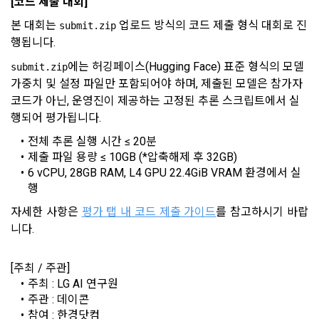
[코드 제출 대회]
관한법률, 전기통신기본법, 전기통신사업법, 정보통신망이용촉
진등에관한법률, 전자상거래 등에서의 소비자보호에 관한 법률, 
본 대회는 
 업로드 방식의 코드 제출 형식 대회로 진
submit.zip
3) 모바일 서비스 이용 시 수집되는 항목
전자문서 및 전자거래기본법, 전자금융거래법, 전자서명법, 소
행됩니다.
비자기본법 등의 관계법령에 따른다.
모바일 서비스의 특성상 단말기 모델 정보가 수집될 수 있으나, 
에는 허깅페이스(Hugging Face) 표준 형식의 모델 
submit.zip
이는 개인을 식별할 수 없는 형태입니다.
2. "회원"이 "회사"와 개별 계약을 체결하여 서비스를 이용하는 
가중치 및 설정 파일만 포함되어야 하며, 제출된 모델은 참가자 
소셜 계정으로 로그인
경우에는 개별 계약이 우선한다.
데이콘 회원가입을 환영합니다. 메일 인증은 데이콘 회원가입
로그인 하시려면 아래 이메일로 인증이 필요합니다. 이메일을 다
코드가 아닌, 운영진이 제공하는 고정된 추론 스크립트에서 실
을 위한 필수 절차입니다. 아래 이메일을 인증하여 회원가입 절
시 보내시겠습니까?
4) 보상금 지급 시 수집하는 항목
행되어 평가됩니다.
구글 로그인
차를 완료하여 주시기 바랍니다.
제 5 조 (이용계약의 성립)
필수항목: 본인 계좌정보(은행, 계좌번호), 주민등록번호(근거 : 
전체 추론 실행 시간 ≤ 20분
아직 데이콘 계정이 없나요?
회원가입
소득세법)
1. "회원"이 이용신청(회원가입 신청) 작성 후에 "회사"가 웹 상
제출 파일 용량 ≤ 10GB (*압축해제 후 32GB)
의 안내를 "회원"에게 통지함으로써 이용계약이 성립된다.
6 vCPU, 28GB RAM, L4 GPU 22.4GiB VRAM 환경에서 실
행
2. “회사”는 "회사"의 ‘데이콘 인재풀 등록’ 서비스를 이용하고자 
5) 채용 합격 시, 기업의 요금 산정을 위한 수집 항목
하는 자가 본 약관과 개인정보취급방침을 읽고 이에 대하여 "동
자세한 사항은 
평가 탭 내 코드 제출 가이드
를 참고하시기 바랍
필수항목: 합격자의 연봉정보
의" 또는 "제출하기" 버튼을 누르는 경우 이를 서비스 이용에 대
니다.
한 신청으로 간주한다.
3. 제2항 신청에 있어 "회사"는 "회원"의 종류에 따라 전문기관을 
6) 서비스 이용과정이나 사업처리 과정에서 자동 수집되는 항목
[주최 / 주관]
통한 실명확인 및 본인인증을 요청할 수 있다. "회원"은 본인인
IP Address, 쿠키, 방문일시, 서비스 이용 기록, 불량 이용 기록, 
주최 : LG AI 연구원
증에 필요한 이름, 생년월일, 연락처 등을 제공하여야 한다.
광고 ID, 접속 환경
주관 : 데이콘
4. 페이스북 등 외부서비스와의 연동을 통해 이용계약을 신청할 
참여 : 한경닷컴