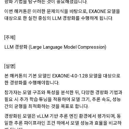
하여 본인의 개인정보와 프로젝트, 코드 등을 공유한 자로서, 채
량화 기법을 탐구하는 것이 중요해졌습니다. 
이미 발생한 피해를 복구하기 위해 누구에게 연락하여 어떤 도
3. 서비스 정보 수신 동의 철회
용 의뢰 “기업회원”에게 개인정보, 프로젝트, 코드 등을 제공하
움을 받을 수 있는지 알려 드립니다.
이번 해커톤은 이러한 문제의식을 바탕으로, EXAONE 모델을 
는 것에 동의한 “개인회원”을 말한다.
DACON에서 제공하는 마케팅 정보를 원하지 않을 경우 ‘홈>계
대상으로 한 실전 중심의 LLM 경량화를 수행하게 됩니다.
[데이콘] 회원가입 인증메일
메일 인증 필요
정관리 페이지의 하단 마케팅(대회 진행, 교육 등) 정보 수신 동
5. “기업회원”이라 함은 “회사”에 대회의 주최를 의뢰하거나, 채
의(선택)’에서 철회를 요청할 수 있습니다.
그 무엇보다도, 개인정보와 관련하여 데이콘과 이용자 간의 권
용 의뢰 서비스 등을 이용하기 위해 “회사”와 일정 계약을 한 개
리 및 의무 관계를 규정하여 이용자의 ‘개인정보자기결정권’을 
인 또는 법인을 말한다.
또한 향후 마케팅 활용에 새롭게 동의하고자 하는 경우에는 ‘홈>
[주제]
보장하는 수단이 됩니다.
계정관리 페이지의 하단 마케팅(대회 진행, 교육 등) 정보 수신 
6. “해커톤”이라 함은 “회사”가 “사이트”에 출제한 문제에 “개인
LLM 경량화 (Large Language Model Compression)
동의(선택)’에서 동의하실 수 있습니다.
회원”이 AI 코드를 제출하고, “회사”는 이를 평가하여 우수작을 
선정하는 제반 행위를 말한다.
2. 개인정보의 수집 및 이용목적
7. “대회"라 함은 “기업회원”이 인력을 채용하거나 또는 솔루션
2021.05.25
데이콘 주식회사(이하 “회사”)는 다음 목적을 위하여 개인정보
[설명]
을 크라우드소싱하기 위하여 “회사"에 의뢰하는 경연대회 또는 
를 수집하고 있으며, 다음 목적 이외의 용도로는 수집한 개인정
본 해커톤의 기본 모델인 EXAONE-4.0-1.2B 모델을 대상으로 
해커톤, AI해커톤, AI경진대회 등을 말한다.
보를 이용하지 않습니다.
한 경량화를 수행해야합니다.
8. “교육”이라 함은 “회사”가  제공하는 교육컨텐츠를 포함한 온
라인/오프라인 교육서비스를 말한다.
참가자는 모델 구조와 특성을 분석한 뒤, 다양한 경량화 기법과 
1) 회원관리
필요 시 추가 학습·튜닝을 적용하여 모델 크기, 추론 속도, 성능 
9. "아이디"라 함은 회원의 식별과 회원의 서비스 이용을 위하여 
회원제 서비스 이용에 따른 본인확인, 본인의 의사확인, 고객문
간의 균형을 최적화하는 것을 목표로 합니다. 
"회원"이 가입 시 사용한 이메일 주소를 말한다.
의에 대한 응답, 새로운 정보의 소개 및 고지사항 전달
10. "비밀번호"라 함은 "회사"의 서비스를 이용하려는 사람이 아
경량화된 모델은 vLLM 기반 추론 엔진 환경에서 평가되며, 동
이디를 부여받은 자와 동일인임을 확인하고 "회원"의 권익을 보
일한 추론 파이프라인 조건 하에서 모델 성능과 효율을 비교하
호하기 위하여 "회원"이 선정한 문자와 숫자의 조합 또는 이와 
2) 서비스 제공에 관한 계약 이행 및 서비스 제공에 따른 요금정