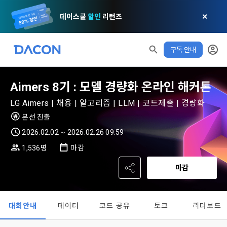
데이스쿨
할인
리턴즈
✕
구독 안내
Aimers 8기 : 모델 경량화 온라인 해커톤
LG Aimers | 채용 | 알고리즘 | LLM | 코드제출 | 경량화
본선 진출
모두 읽음
모두 삭제
닫기
알림
0
2026.02.02 ~ 2026.02.26 09:59
✕
MY XP
마케팅 정보 수신 동의
개인정보 처리방침
이용약관
XP 안내
1,536명
마감
LEVEL 1
다음 레벨까지
150 XP
0/150 XP
마감
제 1 조 (목적)
1. 광고성 정보의 이용목적 
데이콘 개인정보 처리방침
오늘의 XP
전체 XP
본 약관은 데이콘 주식회사(이하 “회사”)와 “회원” 간에 정보 서
(2021.05.24 본)
0 / 800
0
비스를 이용하는 조건 및 절차에 관한 필요한 사항을 약속하여 
DACON이 제공하는 이용자 맞춤형 서비스 및 상품 추천, 각종 
대회안내
데이터
코드 공유
토크
리더보드
규정하는 데 그 목적이 있다. “회원”은 모든 약관에 동의해야 하
경품 행사, 이벤트, 경진대회 홍보 목적 등의 광고성 정보를 전자
데이콘은 이용자 개인정보 보호를 여러 경영요소 가운데 최
적립 XP
사용 XP
며, 어떤 방식이든 본 서비스를 사용한다는 것은 “회원”이 본 약
우편이나 