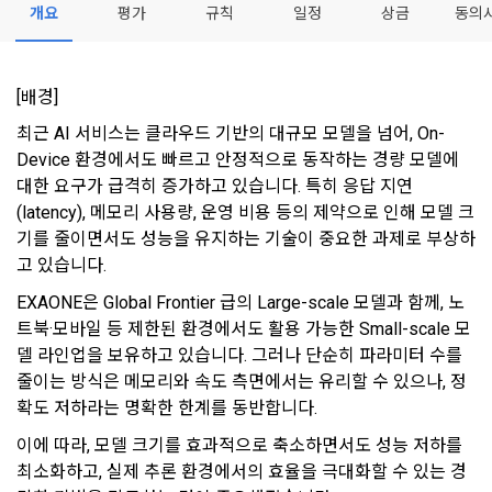
0
0
우선의 가치로 두고 있습니다. 데이콘주식회사(이하 ‘데이콘’ 또
관의 전부에 동의한다는 것을 의미하며 본 약관은 “회원”이 서비
개요
평가
규칙
일정
상금
동의
는 ‘회사’)는 서비스 기획부터 종료까지 정보통신망 이용촉진 및 
서신우편, 문자(SMS 또는 카카오 알림톡), 푸시, 전화 등을 통해 
스를 사용하는 동안 계속 유효하다. 본 약관은 저작권 분쟁 정책
정보보호 등에 관한 법률(이하 ‘정보통신망법’), 개인정보보호법 
이용자에게 제공합니다.
의 조항을 포함한다.
등 국내의 개인정보 보호 법령을 철저히 준수합니다.
[배경] 
- 마케팅 수신 동의는 거부하실 수 있으며 동의 이후에라도 고객
제 2 조 (용어의 정의)
최근 AI 서비스는 클라우드 기반의 대규모 모델을 넘어, On-
1. 개인정보처리방침의 의의
의 의사에 따라 동의를 철회할 수 있습니다.
Device 환경에서도 빠르고 안정적으로 동작하는 경량 모델에 
이 약관에서 사용하는 용어의 정의는 아래와 같다.
데이콘이 어떤 정보를 수집하고, 수집한 정보를 어떻게 사용하
동의를 거부 하시더라도 DACON에서 제공하는 서비스의 이용
대한 요구가 급격히 증가하고 있습니다. 특히 응답 지연
1."사이트"라 함은 "회사"가 서비스를 "회원"에게 제공하기 위하
며, 필요에 따라 누구와 이를 공유(‘위탁 또는 제공’)하며, 이용목
에 제한이 되지 않습니다.
(latency), 메모리 사용량, 운영 비용 등의 제약으로 인해 모델 크
여 컴퓨터 등 정보 통신 설비를 이용하여 설정한 가상의 영업장 
적을 달성한 정보를 언제, 어떻게 파기 하는지 등 ‘개인정보의 한
기를 줄이면서도 성능을 유지하는 기술이 중요한 과제로 부상하
단, 할인, 이벤트 및 이용자 맞춤형 상품 추천 등의 마케팅 정보 
또는 "회사"가 운영하는 아래 웹사이트를 말한다.
살이’와 관련한 정보를 투명하게 제공합니다.
안내 서비스가 제한됩니다.
고 있습니다.
가. ***.dacon.io
EXAONE은 Global Frontier 급의 Large-scale 모델과 함께, 노
2. "서비스"라 함은 “대회”, “교육”, “인재풀 등록” 등 사이트에서 
정보주체로서 이용자는 자신의 개인정보에 대해 어떤 권리를 가
트북·모바일 등 제한된 환경에서도 활용 가능한 Small-scale 모
2. 미동의 시 불이익 사항
제공하는 모든 서비스를 말한다. 그 외 "회사"가 운영하는 사이
지고 있으며, 이를 어떤 방법과 절차로 행사할 수 있는지를 알려 
델 라인업을 보유하고 있습니다. 그러나 단순히 파라미터 수를 
트를 통해 개인이 등록한 자료를 DB화하여 각각의 목적에 맞게 
개인정보보호법 제22조 제5항에 의해 선택정보 사항에 대해서
드립니다. 또한, 법정대리인(부모 등)이 만14세 미만 아동의 개
분류, 가공, 집계하여 정보를 제공하는 서비스를 포함한다.
줄이는 방식은 메모리와 속도 측면에서는 유리할 수 있으나, 정
는 동의 거부 하시더라도 서비스 이용에 제한되지 않습니다.
인정보 보호를 위해 어떤 권리를 행사할 수 있는지도 함께 안내
확도 저하라는 명확한 한계를 동반합니다.
3. "개인회원"이라 함은 서비스를 이용하기 위하여 이 약관에 동
합니다.
단, 할인, 이벤트 및 이용자 맞춤형 상품 추천 등의 마케팅 정보 
의하고 "회사"와 이용 계약을 체결한 개인을 말한다.
안내 서비스가 제한됩니다.
이에 따라, 모델 크기를 효과적으로 축소하면서도 성능 저하를 
최소화하고, 실제 추론 환경에서의 효율을 극대화할 수 있는 경
4. “인재회원”이라 함은 “데이콘 인재풀 서비스”를 이용하기 위
개인정보 침해사고가 발생하는 경우, 추가적인 피해를 예방하고 