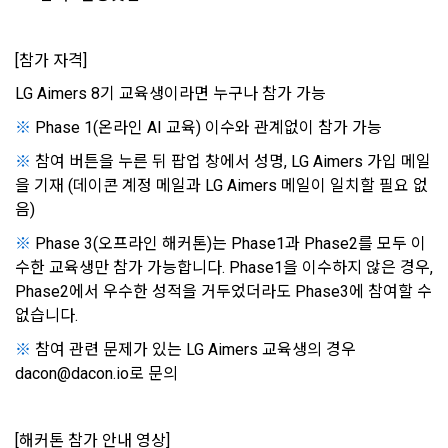
경우, 본 약관과 개인정보취급방침, 서비스 제공을 위해 “회
나. 개인정보 수집방법
사”가 “회원”의 외부 서비스 계정 정보 접근 및 활용에 “동의” 또
는 “확인”버튼을 누르면 “회사”가 웹 상의 안내 및 전자메일로 
[참가 자격]
1) 회원가입 및 서비스 이용 과정에서 이용자가 개인정보 수집
“회원”에게 통지함으로써 이용계약이 성립된다.
에 대해 동의를 하고 직접 정보를 입력하는 경우, 해당 개인정보
LG Aimers 8기 교육생이라면 누구나 참가 가능
를 수집
5. “회원”은 이용계약 성립 후, 당사의 동의 없이 임의로 회원 ID
※ 
Phase 1(온라인 AI 교육) 이수와 관계없이 참가 가능
를 변경할 수 없다.
6. 약관 및 실정법 위반 시 “회원”의 서비스 이용 제약이 생길 수 
※ 
참여 버튼을 누른 뒤 팝업 창에서 성명, LG Aimers 가입 메일
2) 데이콘 인재풀 등록, 기업 요금 정산, 이벤트 응모, 고객센터 
있다.
을 기재 (데이콘 계정 메일과 LG Aimers 메일이 일치할 필요 없
문의 등의 방법으로 수집
음)
※ 
Phase 3(오프라인 해커톤)는 Phase1과 Phase2를 모두 이
제 6 조 (개인정보)
3) 운영자를 통한 문의 과정에서 웹페이지, 메일, 팩스, 전화 등
수한 교육생만 참가 가능합니다. Phase1을 이수하지 않은 경우, 
을 통해 이용자의 개인정보가 수집
1. “개인회원” 및 “인재회원”의 개인정보보호에 관해서는 관련법
Phase2에서 우수한 성적을 거두었더라도 Phase3에 참여할 수 
령 및 본 약관에서 정한 바에 의한다.
없습니다.
2. “회사”는 이용계약과 서비스의 원활한 이행을 위하여 “개인회
4) 오프라인에서 진행되는 이벤트, 세미나, 시상식 등에서 서면
원” 및 “인재회원”이 “서비스”를 이용하며 제공·생산한 정보를 
※ 
참여 관련 문제가 있는 LG Aimers 교육생의 경우 
을 통해 개인정보가 수집
수집할 수 있다.
dacon@dacon.io로 문의
3. “개인회원” 및 “인재회원”은 언제든지 원하는 경우에 서비스
5) 데이콘과 제휴한 외부 기업이나 단체로부터 개인정보를 제공
에 제공한 개인정보의 수집과 이용에 대한 동의를 철회할 수 있
받을 수 있으며, 이러한 경우에는 정보통신망법에 따라 제휴사
[해커톤 참가 안내 영상]
닫기
확인
재발송
다. 다만 그 경우에는 일정 부분 서비스의 이용이 제한될 수 있