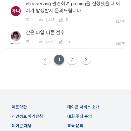
이는 개인을 식별할 수 없는 형태입니다.
2. "회원"이 "회사"와 개별 계약을 체결하여 서비스를 이용하는 
vllm serving 관련하여 pruning을 진행했을 때 에
경우에는 개별 계약이 우선한다.
러가 발생할지 문의드립니다.
아니
4) 보상금 지급 시 수집하는 항목
1
1,445
5
6달 전
제 5 조 (이용계약의 성립)
필수항목: 본인 계좌정보(은행, 계좌번호), 주민등록번호(근거 : 
같은 파일 다른 점수
소득세법)
1. "회원"이 이용신청(회원가입 신청) 작성 후에 "회사"가 웹 상
1
1,970
13
의 안내를 "회원"에게 통지함으로써 이용계약이 성립된다.
6달 전
2. “회사”는 "회사"의 ‘데이콘 인재풀 등록’ 서비스를 이용하고자 
5) 채용 합격 시, 기업의 요금 산정을 위한 수집 항목
하는 자가 본 약관과 개인정보취급방침을 읽고 이에 대하여 "동
1
2
필수항목: 합격자의 연봉정보
의" 또는 "제출하기" 버튼을 누르는 경우 이를 서비스 이용에 대
한 신청으로 간주한다.
3. 제2항 신청에 있어 "회사"는 "회원"의 종류에 따라 전문기관을 
6) 서비스 이용과정이나 사업처리 과정에서 자동 수집되는 항목
통한 실명확인 및 본인인증을 요청할 수 있다. "회원"은 본인인
IP Address, 쿠키, 방문일시, 서비스 이용 기록, 불량 이용 기록, 
증에 필요한 이름, 생년월일, 연락처 등을 제공하여야 한다.
광고 ID, 접속 환경
4. 페이스북 등 외부서비스와의 연동을 통해 이용계약을 신청할 
이용약관
데이콘 서비스 소개
경우, 본 약관과 개인정보취급방침, 서비스 제공을 위해 “회
나. 개인정보 수집방법
사”가 “회원”의 외부 서비스 계정 정보 접근 및 활용에 “동의” 또
개인정보 처리방침
대회 주최 문의
는 “확인”버튼을 누르면 “회사”가 웹 상의 안내 및 전자메일로 
1) 회원가입 및 서비스 이용 과정에서 이용자가 개인정보 수집
데이콘 채용
교육 문의
“회원”에게 통지함으로써 이용계약이 성립된다.
에 대해 동의를 하고 직접 정보를 입력하는 경우, 해당 개인정보