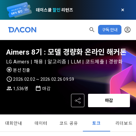
데이스쿨
할인
리턴즈
✕
구독 안내
모두 읽음
모두 삭제
닫기
알림
0
Aimers 8기 : 모델 경량화 온라인 해커톤
✕
MY XP
마케팅 정보 수신 동의
개인정보 처리방침
이용약관
XP 안내
LG Aimers | 채용 | 알고리즘 | LLM | 코드제출 | 경량화
LEVEL 1
다음 레벨까지
150 XP
본선 진출
0/150 XP
제 1 조 (목적)
1. 광고성 정보의 이용목적 
데이콘 개인정보 처리방침
2026.02.02 ~ 2026.02.26 09:59
오늘의 XP
전체 XP
본 약관은 데이콘 주식회사(이하 “회사”)와 “회원” 간에 정보 서
(2021.05.24 본)
0 / 800
0
1,536명
마감
비스를 이용하는 조건 및 절차에 관한 필요한 사항을 약속하여 
DACON이 제공하는 이용자 맞춤형 서비스 및 상품 추천, 각종 
규정하는 데 그 목적이 있다. “회원”은 모든 약관에 동의해야 하
마감
경품 행사, 이벤트, 경진대회 홍보 목적 등의 광고성 정보를 전자
데이콘은 이용자 개인정보 보호를 여러 경영요소 가운데 최
적립 XP
사용 XP
며, 어떤 방식이든 본 서비스를 사용한다는 것은 “회원”이 본 약
우편이나 
0
0
우선의 가치로 두고 있습니다. 데이콘주식회사(이하 ‘데이콘’ 또
관의 전부에 동의한다는 것을 의미하며 본 약관은 “회원”이 서비
는 ‘회사’)는 서비스 기획부터 종료까지 정보통신망 이용촉진 및 
서신우편, 문자(SMS 또는 카카오 알림톡), 푸시, 전화 등을 통해 
스를 사용하는 동안 계속 유효하다. 본 약관은 저작권 분쟁 정책
정보보호 등에 관한 법률(이하 ‘정보통신망법’), 개인정보보호법 
이용자에게 제공합니다.
대회안내
데이터
코드 공유
토크
리더보드
의 조항을 포함한다.
등 국내의 개인정보 보호 법령을 철저히 준수합니다.