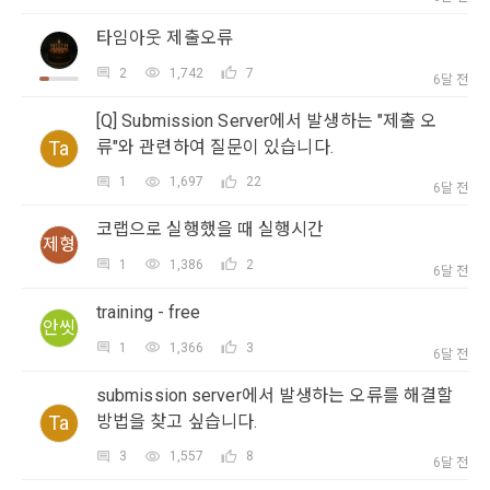
5. '회사' 약관의 조항에 따른 정책을 제정 및 변경할 권리를 가지
타임아웃 제출오류
며, 정책 또한 개정될 시에는 적용일자와 개정사유를 명시하여 
데이콘 내의 개별 서비스 이용, 상금 및 상품 지급 과정에서 해당 
“회사” 홈페이지의 공지게시판에 그 적용일자 7일 이전부터 적
서비스의 이용자에 한해 추가 개인정보 수집이 발생할 수 있습
2
1,742
7
6달 전
용일자 전일까지 공지한다.
니다. 추가로 개인정보를 수집할 경우에는 해당 개인정보 수집 
[Q] Submission Server에서 발생하는 "제출 오
시점에서 이용자에게 ‘수집하는 개인정보 항목, 개인정보의 수
닫기
확인
재발송
6. "회원"은 변경된 약관에 대해 거부할 권리가 있다. "회원"은 변
집 및 이용목적, 개인정보의 보관기간’에 대해 안내 드리고 동의
Ta
류"와 관련하여 질문이 있습니다.
경된 약관이 공지된 지 15일 이내에 거부의사를 표명할 수 있다. 
를 받습니다.
"회원"이 거부하는 경우 본 서비스 제공자인 "회사"는 15일의 기
1
1,697
22
6달 전
간을 정하여 "회원"에게 사전 통지 후 당해 "회원"과의 계약을 해
지할 수 있다. 만약, "회원"이 거부의사를 표시하지 않거나, 전항
코랩으로 실행했을 때 실행시간
2) 데이콘 인재풀 등록 시 수집하는 항목
제형
에 따라 시행일 이후에 "서비스"를 이용하는 경우에는 동의한 것
1
1,386
2
필수 항목: 이름, 이메일, 핸드폰 번호, 경력, 신입/경력 해당 사항 
6달 전
으로 간주한다.
여부, 사용 가능한 프로그래밍 언어 및 사용 경험, 프로젝트 또는 
training - free
대회 코드 링크1개, 구직 의향,
 희망근무지역
안씻
제 4 조 (약관의 해석)
1
1,366
3
선택 항목: 프로젝트 또는 대회 코드 링크(추가분), 기타 수상 경
6달 전
1. 이 약관에서 규정하지 않은 사항에 관해서는 약관의규제등에
력, 개인 운영 사이트 링크(GitHub, Linkedin 등) ,영상, ppt 
submission server에서 발생하는 오류를 해결할
관한법률, 전기통신기본법, 전기통신사업법, 정보통신망이용촉
Ta
방법을 찾고 싶습니다.
진등에관한법률, 전자상거래 등에서의 소비자보호에 관한 법률, 
3) 모바일 서비스 이용 시 수집되는 항목
전자문서 및 전자거래기본법, 전자금융거래법, 전자서명법, 소
3
1,557
8
6달 전
비자기본법 등의 관계법령에 따른다.
모바일 서비스의 특성상 단말기 모델 정보가 수집될 수 있으나, 