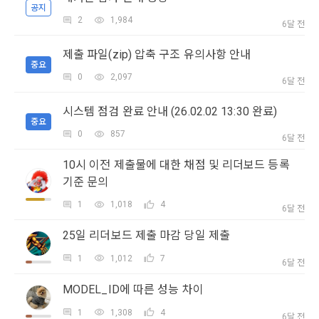
방지와 비인가 사용방지
제 3 조 (효력의 발생 및 변경)
공지
2
1,984
6달 전
본 약관은 온라인을 통하여 “회원”에게 공시함으로써 효력을 발
생한다.
3) 서비스 개발 및 마케팅ㆍ광고 활용
제출 파일(zip) 압축 구조 유의사항 안내
소셜 계정으로 로그인
1. "회사"는 이 약관의 내용과 상호, 영업소 소재지, 대표자의 성
중요
데이콘 회원가입을 환영합니다. 메일 인증은 데이콘 회원가입
맞춤 서비스 제공, 서비스 안내 및 이용권유, 서비스 개선 및 신
로그인 하시려면 아래 이메일로 인증이 필요합니다. 이메일을 다
0
2,097
을 위한 필수 절차입니다. 아래 이메일을 인증하여 회원가입 절
명, 사업자등록번호, 연락처 등을 "회원"이 알 수 있도록 초기 화
시 보내시겠습니까?
규 서비스 개발을 위한 통계 및 접속빈도 파악, 통계학적 특성에 
6달 전
구글 로그인
차를 완료하여 주시기 바랍니다.
면에 게시하거나 기타의 방법으로 "회원"에게 공지해야 한다.
따른 광고, 이벤트 정보 및 참여기회 제공
시스템 점검 완료 안내 (26.02.02 13:30 완료)
아직 데이콘 계정이 없나요?
회원가입
2. "회사"는 약관의규제등에관한법률, 전기통신기본법, 전기통
중요
신사업법, 정보통신망이용촉진등에관한법률, 전자상거래 등에
0
857
6달 전
4) 고용 및 취업동향 파악을 위한 통계학적 분석, 서비스 고도화
서의 소비자보호에 관한 법률, 전자문서 및 전자거래기본법, 전
를 위한 데이터 분석
자금융거래법, 전자서명법, 소비자기본법, 개인정보보호법 등 
10시 이전 제출물에 대한 채점 및 리더보드 등록
관련법을 위배하지 않는 범위에서 이 약관을 개정할 수 있다.
기준 문의
3. 수집하는 개인정보 항목 및 수집방법
3. "회사"는 "서비스"에 대해 별도의 이용약관 또는 정책(이하 
1
1,018
4
6달 전
“별도약관”)을 둘 수 있으며, 그 내용이 이 약관과 충돌하는 경우 
가. 수집하는 개인정보의 항목
“별도약관”이 우선하여 적용된다.
25일 리더보드 제출 마감 당일 제출
4. “회사”의 영업상 중요한 사유 또는 관계 법령에 의한 변경사
1
1,012
7
6달 전
1) 회원가입 시 수집하는 항목
유가 있을 때, 약관을 변경할 수 있으며, 약관을 개정할 경우에는 
적용일자 및 개정사유를 명시하여 현행 약관과 함께 “회사” 홈페
필수 항목 : 아이디, 비밀번호, 이름, 닉네임, 이메일
MODEL_ID에 따른 성능 차이
이지의 공지게시판에 그 적용일자 7일 이전부터 적용일자 전일
선택 항목 : 휴대폰번호, 생년월일, 국가, 직업
1
1,308
4
까지 공지한다.
6달 전