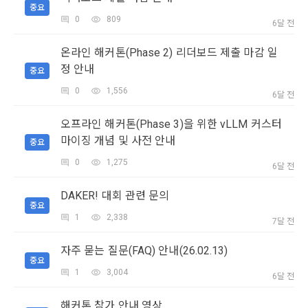
그 무엇보다도, 개인정보와 관련하여 데이콘과 이용자 간의 권
용 의뢰 서비스 등을 이용하기 위해 “회사”와 일정 계약을 한 개
중요
리 및 의무 관계를 규정하여 이용자의 ‘개인정보자기결정권’을 
인 또는 법인을 말한다.
또한 향후 마케팅 활용에 새롭게 동의하고자 하는 경우에는 ‘홈>
0
809
6달 전
보장하는 수단이 됩니다.
계정관리 페이지의 하단 마케팅(대회 진행, 교육 등) 정보 수신 
6. “해커톤”이라 함은 “회사”가 “사이트”에 출제한 문제에 “개인
동의(선택)’에서 동의하실 수 있습니다.
온라인 해커톤(Phase 2) 리더보드 제출 마감 일
회원”이 AI 코드를 제출하고, “회사”는 이를 평가하여 우수작을 
정 안내
선정하는 제반 행위를 말한다.
중요
2. 개인정보의 수집 및 이용목적
7. “대회"라 함은 “기업회원”이 인력을 채용하거나 또는 솔루션
2021.05.25
0
1,556
데이콘 주식회사(이하 “회사”)는 다음 목적을 위하여 개인정보
6달 전
을 크라우드소싱하기 위하여 “회사"에 의뢰하는 경연대회 또는 
를 수집하고 있으며, 다음 목적 이외의 용도로는 수집한 개인정
해커톤, AI해커톤, AI경진대회 등을 말한다.
보를 이용하지 않습니다.
오프라인 해커톤(Phase 3)을 위한 vLLM 커스터
마이징 개념 및 사전 안내
8. “교육”이라 함은 “회사”가  제공하는 교육컨텐츠를 포함한 온
중요
라인/오프라인 교육서비스를 말한다.
0
1,275
1) 회원관리
6달 전
9. "아이디"라 함은 회원의 식별과 회원의 서비스 이용을 위하여 
회원제 서비스 이용에 따른 본인확인, 본인의 의사확인, 고객문
"회원"이 가입 시 사용한 이메일 주소를 말한다.
DAKER! 대회 관련 문의
의에 대한 응답, 새로운 정보의 소개 및 고지사항 전달
중요
10. "비밀번호"라 함은 "회사"의 서비스를 이용하려는 사람이 아
1
2,338
7달 전
이디를 부여받은 자와 동일인임을 확인하고 "회원"의 권익을 보
호하기 위하여 "회원"이 선정한 문자와 숫자의 조합 또는 이와 
2) 서비스 제공에 관한 계약 이행 및 서비스 제공에 따른 요금정
자주 묻는 질문(FAQ) 안내(26.02.13)
동일한 용도로 쓰이는 “사이트”에서 자동 생성된 인증코드를 말
산
중요
한다.
1
3,004
6달 전
본인인증, 채용정보 매칭 및 컨텐츠 제공을 위한 개인식별, 회원 
간의 상호 연락, 구매 및 요금 결제, 물품 및 증빙발송, 부정 이용
해커톤 참가 안내 영상