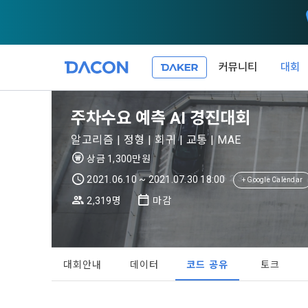
커뮤니티
대회
제 1 조 (목적
1. 광고성 
주차수요 예측 AI 경진대회
본 약관은 데
필요한 사항을
DACON이 
알고리즘 | 정형 | 회귀 | 교통 | MAE
이든 본 서비
등의 광고성
데이콘은 
상금 1,300만원
“회원”이 서
식회사(이하 
서신우편, 문
2021.06.10 ~ 2021.07.30 18:00
+ Google Calendar
관한 법률(이
2,319명
마감
제 2 조 (용
- 마케팅 수
이 약관에서 
1. 개인정
니다.
1."사이트"
데이콘이 어떤
동의를 거부 
여 설정한 가
대회안내
데이터
코드 공유
토크
또는 제공’)
단, 할인, 
가. ***.dacon
정보를 투명
2. "서비스"