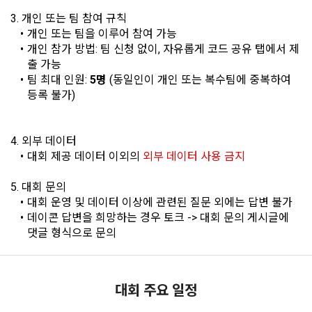
을 위한 필수 절차입니다. 아래 이메일을 인증하여 회원가입 절
시 보내시겠습니까?
구글 로그인
차를 완료하여 주시기 바랍니다.
3. 개인 또는 팀 참여 규칙
본 약관은 온라인을 통하여 “회원”에게 공시함으로써 효력을 발
개인 또는 팀을 이루어 참여 가능
생한다.
3) 서비스 개발 및 마케팅ㆍ광고 활용
아직 데이콘 계정이 없나요?
회원가입
개인 참가 방법: 팀 신청 없이, 자유롭게 코드 공유 탭에서 제
1. "회사"는 이 약관의 내용과 상호, 영업소 소재지, 대표자의 성
맞춤 서비스 제공, 서비스 안내 및 이용권유, 서비스 개선 및 신
출 가능
명, 사업자등록번호, 연락처 등을 "회원"이 알 수 있도록 초기 화
규 서비스 개발을 위한 통계 및 접속빈도 파악, 통계학적 특성에 
팀 최대 인원:
 5명
 (동일인이 개인 또는 복수팀에 중복하여 
면에 게시하거나 기타의 방법으로 "회원"에게 공지해야 한다.
따른 광고, 이벤트 정보 및 참여기회 제공
등록 불가)
2. "회사"는 약관의규제등에관한법률, 전기통신기본법, 전기통
신사업법, 정보통신망이용촉진등에관한법률, 전자상거래 등에
4) 고용 및 취업동향 파악을 위한 통계학적 분석, 서비스 고도화
서의 소비자보호에 관한 법률, 전자문서 및 전자거래기본법, 전
4. 외부 데이터
를 위한 데이터 분석
자금융거래법, 전자서명법, 소비자기본법, 개인정보보호법 등 
대회 제공 데이터 이외의 
외부 데이터 사용 금지
관련법을 위배하지 않는 범위에서 이 약관을 개정할 수 있다.
5. 대회 문의
3. 수집하는 개인정보 항목 및 수집방법
3. "회사"는 "서비스"에 대해 별도의 이용약관 또는 정책(이하 
대회 운영 및 데이터 이상에 관련된 질문 외에는 답변 불가
“별도약관”)을 둘 수 있으며, 그 내용이 이 약관과 충돌하는 경우 
가. 수집하는 개인정보의 항목
데이콘 답변을 희망하는 경우 토크 -> 대회 문의 게시글에 
“별도약관”이 우선하여 적용된다.
댓글 형식으로 문의
4. “회사”의 영업상 중요한 사유 또는 관계 법령에 의한 변경사
1) 회원가입 시 수집하는 항목
유가 있을 때, 약관을 변경할 수 있으며, 약관을 개정할 경우에는 
적용일자 및 개정사유를 명시하여 현행 약관과 함께 “회사” 홈페
필수 항목 : 아이디, 비밀번호, 이름, 닉네임, 이메일
이지의 공지게시판에 그 적용일자 7일 이전부터 적용일자 전일
대회 주요 일정
선택 항목 : 휴대폰번호, 생년월일, 국가, 직업
닫기
확인
재발송
까지 공지한다.