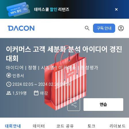
데이스쿨
할인
리턴즈
✕
구독 안내
모두 읽음
모두 삭제
닫기
알림
0
✕
MY XP
이커머스 고객 세분화 분석 아이디어 경진
마케팅 정보 수신 동의
개인정보 처리방침
이용약관
XP 안내
대회
LEVEL 1
다음 레벨까지
150 XP
0/150 XP
아이디어 | 정형 | 시계열 | 이커머스 | 정성평가
제 1 조 (목적)
1. 광고성 정보의 이용목적 
데이콘 개인정보 처리방침
오늘의 XP
전체 XP
인증서
본 약관은 데이콘 주식회사(이하 “회사”)와 “회원” 간에 정보 서
(2021.05.24 본)
0 / 800
0
비스를 이용하는 조건 및 절차에 관한 필요한 사항을 약속하여 
2024.02.05 ~ 2024.02.26 09:59
DACON이 제공하는 이용자 맞춤형 서비스 및 상품 추천, 각종 
규정하는 데 그 목적이 있다. “회원”은 모든 약관에 동의해야 하
경품 행사, 이벤트, 경진대회 홍보 목적 등의 광고성 정보를 전자
1,519명
마감
데이콘은 이용자 개인정보 보호를 여러 경영요소 가운데 최
적립 XP
사용 XP
며, 어떤 방식이든 본 서비스를 사용한다는 것은 “회원”이 본 약
우편이나 
0
0
우선의 가치로 두고 있습니다. 데이콘주식회사(이하 ‘데이콘’ 또
관의 전부에 동의한다는 것을 의미하며 본 약관은 “회원”이 서비
연습
는 ‘회사’)는 서비스 기획부터 종료까지 정보통신망 이용촉진 및 
서신우편, 문자(SMS 또는 카카오 알림톡), 푸시, 전화 등을 통해 
스를 사용하는 동안 계속 유효하다. 본 약관은 저작권 분쟁 정책
정보보호 등에 관한 법률(이하 ‘정보통신망법’), 개인정보보호법 
이용자에게 제공합니다.
의 조항을 포함한다.
등 국내의 개인정보 보호 법령을 철저히 준수합니다.
대회안내
데이터
코드 공유
토크
리더보드