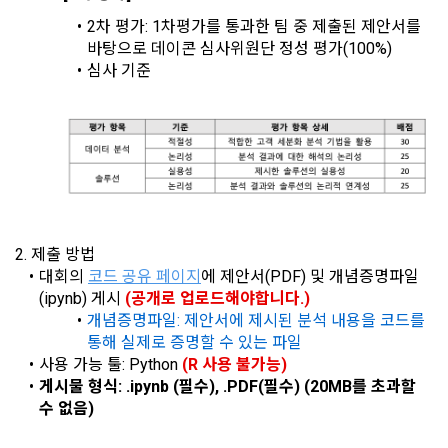
리 및 의무 관계를 규정하여 이용자의 ‘개인정보자기결정권’을 
인 또는 법인을 말한다.
또한 향후 마케팅 활용에 새롭게 동의하고자 하는 경우에는 ‘홈>
2차 평가: 1차평가를 통과한 팀 중 제출된 제안서를 
보장하는 수단이 됩니다.
계정관리 페이지의 하단 마케팅(대회 진행, 교육 등) 정보 수신 
6. “해커톤”이라 함은 “회사”가 “사이트”에 출제한 문제에 “개인
바탕으로 데이콘 심사위원단 정성 평가(100%)
동의(선택)’에서 동의하실 수 있습니다.
회원”이 AI 코드를 제출하고, “회사”는 이를 평가하여 우수작을 
심사 기준
선정하는 제반 행위를 말한다.
2. 개인정보의 수집 및 이용목적
7. “대회"라 함은 “기업회원”이 인력을 채용하거나 또는 솔루션
2021.05.25
데이콘 주식회사(이하 “회사”)는 다음 목적을 위하여 개인정보
을 크라우드소싱하기 위하여 “회사"에 의뢰하는 경연대회 또는 
를 수집하고 있으며, 다음 목적 이외의 용도로는 수집한 개인정
해커톤, AI해커톤, AI경진대회 등을 말한다.
보를 이용하지 않습니다.
8. “교육”이라 함은 “회사”가  제공하는 교육컨텐츠를 포함한 온
라인/오프라인 교육서비스를 말한다.
1) 회원관리
9. "아이디"라 함은 회원의 식별과 회원의 서비스 이용을 위하여 
2. 제출 방법
회원제 서비스 이용에 따른 본인확인, 본인의 의사확인, 고객문
"회원"이 가입 시 사용한 이메일 주소를 말한다.
대회의 
코드 공유 페이지
에 제안서(PDF) 및 개념증명파일
의에 대한 응답, 새로운 정보의 소개 및 고지사항 전달
(ipynb) 게시 
(공개로 업로드해야합니다.)
10. "비밀번호"라 함은 "회사"의 서비스를 이용하려는 사람이 아
개념증명파일: 제안서에 제시된 분석 내용을 코드를 
이디를 부여받은 자와 동일인임을 확인하고 "회원"의 권익을 보
호하기 위하여 "회원"이 선정한 문자와 숫자의 조합 또는 이와 
통해 실제로 증명할 수 있는 파일
2) 서비스 제공에 관한 계약 이행 및 서비스 제공에 따른 요금정
동일한 용도로 쓰이는 “사이트”에서 자동 생성된 인증코드를 말
사용 가능 툴: Python 
(R 사용 불가능)
산
한다.
게시물 형식: .ipynb (필수), .PDF(필수) (20MB를 초과할 
본인인증, 채용정보 매칭 및 컨텐츠 제공을 위한 개인식별, 회원 
수 없음)
간의 상호 연락, 구매 및 요금 결제, 물품 및 증빙발송, 부정 이용
소셜 계정으로 로그인
데이콘 회원가입을 환영합니다. 메일 인증은 데이콘 회원가입
로그인 하시려면 아래 이메일로 인증이 필요합니다. 이메일을 다
방지와 비인가 사용방지
제 3 조 (효력의 발생 및 변경)