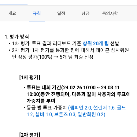
- 마케팅 수신 동의는 거부하실 수 있으며 동의 이후에라도 고객
제 2 조 (용어의 정의)
1. 개인정보처리방침의 의의
의 의사에 따라 동의를 철회할 수 있습니다.
이 약관에서 사용하는 용어의 정의는 아래와 같다.
개요
규칙
일정
상금
동의사항
데이콘이 어떤 정보를 수집하고, 수집한 정보를 어떻게 사용하
동의를 거부 하시더라도 DACON에서 제공하는 서비스의 이용
1."사이트"라 함은 "회사"가 서비스를 "회원"에게 제공하기 위하
며, 필요에 따라 누구와 이를 공유(‘위탁 또는 제공’)하며, 이용목
에 제한이 되지 않습니다.
여 컴퓨터 등 정보 통신 설비를 이용하여 설정한 가상의 영업장 
[데이콘] 회원가입 인증메일
메일 인증 필요
적을 달성한 정보를 언제, 어떻게 파기 하는지 등 ‘개인정보의 한
단, 할인, 이벤트 및 이용자 맞춤형 상품 추천 등의 마케팅 정보 
또는 "회사"가 운영하는 아래 웹사이트를 말한다.
1. 평가 방식
살이’와 관련한 정보를 투명하게 제공합니다.
안내 서비스가 제한됩니다.
1차 평가: 투표 결과 리더보드 기준 
상위 20개 팀
 선발
가. ***.dacon.io
2차 평가: 1차 평가를 통과한 팀에 대해서 데이콘 심사위원
2. "서비스"라 함은 “대회”, “교육”, “인재풀 등록” 등 사이트에서 
단 정성 평가(100%) → 5개 팀 최종 선정
정보주체로서 이용자는 자신의 개인정보에 대해 어떤 권리를 가
2. 미동의 시 불이익 사항
제공하는 모든 서비스를 말한다. 그 외 "회사"가 운영하는 사이
지고 있으며, 이를 어떤 방법과 절차로 행사할 수 있는지를 알려 
트를 통해 개인이 등록한 자료를 DB화하여 각각의 목적에 맞게 
개인정보보호법 제22조 제5항에 의해 선택정보 사항에 대해서
드립니다. 또한, 법정대리인(부모 등)이 만14세 미만 아동의 개
분류, 가공, 집계하여 정보를 제공하는 서비스를 포함한다.
는 동의 거부 하시더라도 서비스 이용에 제한되지 않습니다.
인정보 보호를 위해 어떤 권리를 행사할 수 있는지도 함께 안내
[1차 평가]
3. "개인회원"이라 함은 서비스를 이용하기 위하여 이 약관에 동
합니다.
단, 할인, 이벤트 및 이용자 맞춤형 상품 추천 등의 마케팅 정보 
투표는 대회 기간(24.02.26 10:00 ~ 24.03.11 
의하고 "회사"와 이용 계약을 체결한 개인을 말한다.
안내 서비스가 제한됩니다.
10:00)동안 진행되며, 다음과 같이 사용자의 투표에 
4. “인재회원”이라 함은 “데이콘 인재풀 서비스”를 이용하기 위
가중치를 부여
개인정보 침해사고가 발생하는 경우, 추가적인 피해를 예방하고 
하여 본인의 개인정보와 프로젝트, 코드 등을 공유한 자로서, 채
등급 별 투표 가중치 
(챔피언 2.0, 챌린저 1.6, 골드 
이미 발생한 피해를 복구하기 위해 누구에게 연락하여 어떤 도
3. 서비스 정보 수신 동의 철회
용 의뢰 “기업회원”에게 개인정보, 프로젝트, 코드 등을 제공하
1.2, 실버 1.0, 브론즈 0.3, 일반회원 0.2)
움을 받을 수 있는지 알려 드립니다.
는 것에 동의한 “개인회원”을 말한다.
DACON에서 제공하는 마케팅 정보를 원하지 않을 경우 ‘홈>계
정관리 페이지의 하단 마케팅(대회 진행, 교육 등) 정보 수신 동
5. “기업회원”이라 함은 “회사”에 대회의 주최를 의뢰하거나, 채
의(선택)’에서 철회를 요청할 수 있습니다.
그 무엇보다도, 개인정보와 관련하여 데이콘과 이용자 간의 권
[2차 평가]
용 의뢰 서비스 등을 이용하기 위해 “회사”와 일정 계약을 한 개