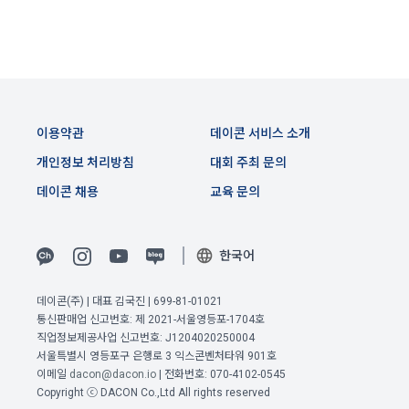
제 7 조 (서비스의 내용과 이용)
6) 기기정보와 같은 생성정보는 PC웹, 모바일 웹/앱 이용 과정
1. "회사"는 제2조 제2항에서 정한 서비스를 제공하며 그 예시 
에서 자동으로 생성되어 수집될 수 있습니다.
서비스 내용은 다음 각 호와 같다.
가. 대회
4. 수집한 개인정보의 이용
나. 교육
이용약관
데이콘 서비스 소개
데이콘 및 데이콘 관련 제반 서비스(모바일 웹/앱 포함)의 회원
다. 인재풀 등록 서비스
관리, 서비스 개발·제공 및 향상, 안전한 인터넷 이용환경 구축 
개인정보 처리방침
대회 주최 문의
등 아래의 목적으로만 개인정보를 이용합니다.
라. 커리어 개발과 대회와 관련된 교육 제반 서비스
데이콘 채용
교육 문의
마. 기타 "회사"가 추가 개발하거나 제휴계약 등을 통해 "회원"에
게 제공하는 일체의 서비스
회원 가입 의사의 확인, 이용자 및 법정대리인의 본인 확인, 이용
자 식별, 회원탈퇴 의사의 확인 등 회원관리를 위하여 개인정보
2. "회사"는 필요한 경우 서비스의 내용을 추가 또는 변경할 수 
한국어
이전 이용약관 보러가기 >
를 이용합니다.
있다. 단, 이 경우 "회사"는 추가 또는 변경내용을 "회원"에게 공
확인
확인
확인
지해야 한다.
데이콘(주) | 대표 김국진 | 699-81-01021
3. 서비스의 이용은 “회사”의 업무상 또는 기술상 특별한 지장이 
통신판매업 신고번호: 제 2021-서울영등포-1704호
콘텐츠 등 기존 서비스 제공(광고 포함)에 더하여, 인구통계학적 
없는 한 연중무휴, 1년 24시간 서비스하는 것을 원칙으로 한다. 
직업정보제공사업 신고번호: J1204020250004
분석, 서비스 방문 및 이용기록의 분석, 개인정보 및 관심에 기반
서울특별시 영등포구 은행로 3 익스콘벤처타워 901호
단, 시스템 정기점검 등의 필요로 인하여 “회사”가 정한 날 또는 
한 이용자간 관계의 형성, 지인 및 관심사 등에 기반한 맞춤형 서
이메일
dacon@dacon.io
| 전화번호: 070-4102-0545
시간과 불가항력의 사유가 발생한 때에는 예외로 한다.
비스 제공 등 신규 서비스 요소의 발굴 및 기존 서비스 개선 등
Copyright ⓒ DACON Co.,Ltd All rights reserved
을 위하여 개인정보를 이용합니다.