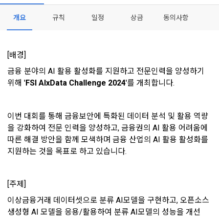
등 국내의 개인정보 보호 법령을 철저히 준수합니다.
개요
규칙
일정
상금
동의사항
- 마케팅 수신 동의는 거부하실 수 있으며 동의 이후에라도 고객
제 2 조 (용어의 정의)
1. 개인정보처리방침의 의의
의 의사에 따라 동의를 철회할 수 있습니다.
이 약관에서 사용하는 용어의 정의는 아래와 같다.
데이콘이 어떤 정보를 수집하고, 수집한 정보를 어떻게 사용하
동의를 거부 하시더라도 DACON에서 제공하는 서비스의 이용
[배경]
1."사이트"라 함은 "회사"가 서비스를 "회원"에게 제공하기 위하
며, 필요에 따라 누구와 이를 공유(‘위탁 또는 제공’)하며, 이용목
에 제한이 되지 않습니다.
여 컴퓨터 등 정보 통신 설비를 이용하여 설정한 가상의 영업장 
금융 분야의 AI 활용 활성화를 지원하고 전문인력을 양성하기 
적을 달성한 정보를 언제, 어떻게 파기 하는지 등 ‘개인정보의 한
단, 할인, 이벤트 및 이용자 맞춤형 상품 추천 등의 마케팅 정보 
또는 "회사"가 운영하는 아래 웹사이트를 말한다.
위해 '
FSI AIxData Challenge 2024
'를 개최합니다.
살이’와 관련한 정보를 투명하게 제공합니다.
안내 서비스가 제한됩니다.
가. ***.dacon.io
2. "서비스"라 함은 “대회”, “교육”, “인재풀 등록” 등 사이트에서 
정보주체로서 이용자는 자신의 개인정보에 대해 어떤 권리를 가
이번 대회를 통해 금융보안에 특화된 데이터 분석 및 활용 역량
2. 미동의 시 불이익 사항
제공하는 모든 서비스를 말한다. 그 외 "회사"가 운영하는 사이
지고 있으며, 이를 어떤 방법과 절차로 행사할 수 있는지를 알려 
을 강화하여 전문 인력을 양성하고, 금융권의 AI 활용 어려움에 
트를 통해 개인이 등록한 자료를 DB화하여 각각의 목적에 맞게 
개인정보보호법 제22조 제5항에 의해 선택정보 사항에 대해서
드립니다. 또한, 법정대리인(부모 등)이 만14세 미만 아동의 개
[데이콘] 회원가입 인증메일
메일 인증 필요
따른 해결 방안을 함께 모색하며 금융 산업의 AI 활용 활성화를 
분류, 가공, 집계하여 정보를 제공하는 서비스를 포함한다.
는 동의 거부 하시더라도 서비스 이용에 제한되지 않습니다.
인정보 보호를 위해 어떤 권리를 행사할 수 있는지도 함께 안내
지원하는 것을 목표로 하고 있습니다.
3. "개인회원"이라 함은 서비스를 이용하기 위하여 이 약관에 동
합니다.
단, 할인, 이벤트 및 이용자 맞춤형 상품 추천 등의 마케팅 정보 
의하고 "회사"와 이용 계약을 체결한 개인을 말한다.
안내 서비스가 제한됩니다.
4. “인재회원”이라 함은 “데이콘 인재풀 서비스”를 이용하기 위
[주제]
개인정보 침해사고가 발생하는 경우, 추가적인 피해를 예방하고 
하여 본인의 개인정보와 프로젝트, 코드 등을 공유한 자로서, 채
이미 발생한 피해를 복구하기 위해 누구에게 연락하여 어떤 도
3. 서비스 정보 수신 동의 철회
이상금융거래 데이터셋으로 분류 AI모델을 구현하고, 오픈소스 
용 의뢰 “기업회원”에게 개인정보, 프로젝트, 코드 등을 제공하
움을 받을 수 있는지 알려 드립니다.
생성형 AI 모델을 응용/활용하여 분류 AI모델의 성능을 개선
는 것에 동의한 “개인회원”을 말한다.
DACON에서 제공하는 마케팅 정보를 원하지 않을 경우 ‘홈>계