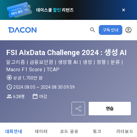
데이스쿨
할인
리턴즈
✕
구독 안내
FSI AIxData Challenge 2024 : 생성 AI
모두 읽음
모두 삭제
닫기
알림
0
알고리즘 | 금융보안원 | 생성형 AI | 생성 | 정형 | 분류 |
✕
MY XP
마케팅 정보 수신 동의
개인정보 처리방침
이용약관
XP 안내
Macro F1 Score | TCAP
LEVEL 1
다음 레벨까지
150 XP
상금 1,700만 원
0/150 XP
제 1 조 (목적)
1. 광고성 정보의 이용목적 
데이콘 개인정보 처리방침
2024.08.05 ~ 2024.08.30 09:59
오늘의 XP
전체 XP
본 약관은 데이콘 주식회사(이하 “회사”)와 “회원” 간에 정보 서
(2021.05.24 본)
628명
마감
0 / 800
0
비스를 이용하는 조건 및 절차에 관한 필요한 사항을 약속하여 
DACON이 제공하는 이용자 맞춤형 서비스 및 상품 추천, 각종 
연습
규정하는 데 그 목적이 있다. “회원”은 모든 약관에 동의해야 하
경품 행사, 이벤트, 경진대회 홍보 목적 등의 광고성 정보를 전자
데이콘은 이용자 개인정보 보호를 여러 경영요소 가운데 최
적립 XP
사용 XP
며, 어떤 방식이든 본 서비스를 사용한다는 것은 “회원”이 본 약
우편이나 
0
0
우선의 가치로 두고 있습니다. 데이콘주식회사(이하 ‘데이콘’ 또
관의 전부에 동의한다는 것을 의미하며 본 약관은 “회원”이 서비
는 ‘회사’)는 서비스 기획부터 종료까지 정보통신망 이용촉진 및 
서신우편, 문자(SMS 또는 카카오 알림톡), 푸시, 전화 등을 통해 
스를 사용하는 동안 계속 유효하다. 본 약관은 저작권 분쟁 정책
대회안내
데이터
코드 공유
토크
리더보드
정보보호 등에 관한 법률(이하 ‘정보통신망법’), 개인정보보호법 
이용자에게 제공합니다.
의 조항을 포함한다.