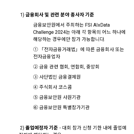
시 보내시겠습니까?
이지의 공지게시판에 그 적용일자 7일 이전부터 적용일자 전일
구글 로그인
선택 항목 : 휴대폰번호, 생년월일, 국가, 직업
차를 완료하여 주시기 바랍니다.
까지 공지한다.
 1) 
금융회사 및 관련 분야 종사자 기준
아직 데이콘 계정이 없나요?
회원가입
5. '회사' 약관의 조항에 따른 정책을 제정 및 변경할 권리를 가지
며, 정책 또한 개정될 시에는 적용일자와 개정사유를 명시하여 
데이콘 내의 개별 서비스 이용, 상금 및 상품 지급 과정에서 해당 
금융보안원에서 주최하는 FSI AIxData 
“회사” 홈페이지의 공지게시판에 그 적용일자 7일 이전부터 적
서비스의 이용자에 한해 추가 개인정보 수집이 발생할 수 있습
Challenge 2024는 아래 각 항목의 어느 하나에 
용일자 전일까지 공지한다.
니다. 추가로 개인정보를 수집할 경우에는 해당 개인정보 수집 
해당하는 경우에만 참가 가능합니다.
시점에서 이용자에게 ‘수집하는 개인정보 항목, 개인정보의 수
6. "회원"은 변경된 약관에 대해 거부할 권리가 있다. "회원"은 변
① 「전자금융거래법」에 따른 금융회사 또는 
집 및 이용목적, 개인정보의 보관기간’에 대해 안내 드리고 동의
경된 약관이 공지된 지 15일 이내에 거부의사를 표명할 수 있다. 
를 받습니다.
전자금융업자
"회원"이 거부하는 경우 본 서비스 제공자인 "회사"는 15일의 기
간을 정하여 "회원"에게 사전 통지 후 당해 "회원"과의 계약을 해
② 금융 관련 협회, 연합회, 중앙회
지할 수 있다. 만약, "회원"이 거부의사를 표시하지 않거나, 전항
2) 데이콘 인재풀 등록 시 수집하는 항목
③ 사단법인 금융결제원
에 따라 시행일 이후에 "서비스"를 이용하는 경우에는 동의한 것
필수 항목: 이름, 이메일, 핸드폰 번호, 경력, 신입/경력 해당 사항 
으로 간주한다.
④ 주식회사 코스콤
여부, 사용 가능한 프로그래밍 언어 및 사용 경험, 프로젝트 또는 
대회 코드 링크1개, 구직 의향,
 희망근무지역
⑤ 금융보안원 사원기관
제 4 조 (약관의 해석)
선택 항목: 프로젝트 또는 대회 코드 링크(추가분), 기타 수상 경
⑥ 금융보안원 특별참가기관
1. 이 약관에서 규정하지 않은 사항에 관해서는 약관의규제등에
력, 개인 운영 사이트 링크(GitHub, Linkedin 등) ,영상, ppt 
관한법률, 전기통신기본법, 전기통신사업법, 정보통신망이용촉
진등에관한법률, 전자상거래 등에서의 소비자보호에 관한 법률, 
 2) 
졸업예정자 기준
 - 대회 참가 신청 기한 내에 졸업예
3) 모바일 서비스 이용 시 수집되는 항목
전자문서 및 전자거래기본법, 전자금융거래법, 전자서명법, 소