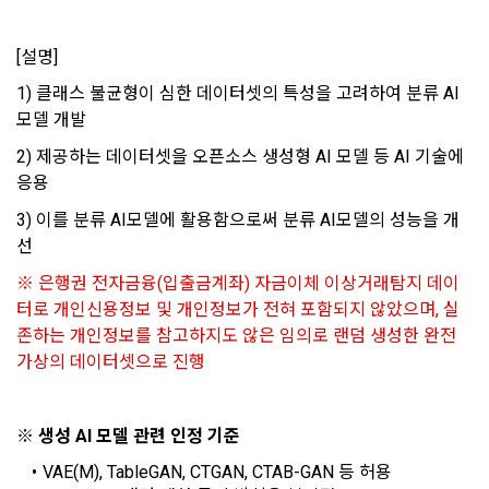
정관리 페이지의 하단 마케팅(대회 진행, 교육 등) 정보 수신 동
5. “기업회원”이라 함은 “회사”에 대회의 주최를 의뢰하거나, 채
의(선택)’에서 철회를 요청할 수 있습니다.
그 무엇보다도, 개인정보와 관련하여 데이콘과 이용자 간의 권
용 의뢰 서비스 등을 이용하기 위해 “회사”와 일정 계약을 한 개
[설명]
리 및 의무 관계를 규정하여 이용자의 ‘개인정보자기결정권’을 
인 또는 법인을 말한다.
또한 향후 마케팅 활용에 새롭게 동의하고자 하는 경우에는 ‘홈>
보장하는 수단이 됩니다.
계정관리 페이지의 하단 마케팅(대회 진행, 교육 등) 정보 수신 
1) 클래스 불균형이 심한 데이터셋의 특성을 고려하여 분류 AI
6. “해커톤”이라 함은 “회사”가 “사이트”에 출제한 문제에 “개인
동의(선택)’에서 동의하실 수 있습니다.
모델 개발
회원”이 AI 코드를 제출하고, “회사”는 이를 평가하여 우수작을 
선정하는 제반 행위를 말한다.
2. 개인정보의 수집 및 이용목적
2) 제공하는 데이터셋을 오픈소스 생성형 AI 모델 등 AI 기술에 
7. “대회"라 함은 “기업회원”이 인력을 채용하거나 또는 솔루션
2021.05.25
응용 
데이콘 주식회사(이하 “회사”)는 다음 목적을 위하여 개인정보
을 크라우드소싱하기 위하여 “회사"에 의뢰하는 경연대회 또는 
를 수집하고 있으며, 다음 목적 이외의 용도로는 수집한 개인정
3) 이를 분류 AI모델에 활용함으로써 분류 AI모델의 성능을 개
해커톤, AI해커톤, AI경진대회 등을 말한다.
보를 이용하지 않습니다.
선
8. “교육”이라 함은 “회사”가  제공하는 교육컨텐츠를 포함한 온
※ 은행권 전자금융(입출금계좌) 자금이체 이상거래탐지 데이
라인/오프라인 교육서비스를 말한다.
1) 회원관리
터로 개인신용정보 및 개인정보가 전혀 포함되지 않았으며, 실
9. "아이디"라 함은 회원의 식별과 회원의 서비스 이용을 위하여 
회원제 서비스 이용에 따른 본인확인, 본인의 의사확인, 고객문
존하는 개인정보를 참고하지도 않은 임의로 랜덤 생성한 완전 
"회원"이 가입 시 사용한 이메일 주소를 말한다.
의에 대한 응답, 새로운 정보의 소개 및 고지사항 전달
가상의 데이터셋으로 진행
10. "비밀번호"라 함은 "회사"의 서비스를 이용하려는 사람이 아
이디를 부여받은 자와 동일인임을 확인하고 "회원"의 권익을 보
호하기 위하여 "회원"이 선정한 문자와 숫자의 조합 또는 이와 
2) 서비스 제공에 관한 계약 이행 및 서비스 제공에 따른 요금정
※ 생성 AI 모델 관련 인정 기준
동일한 용도로 쓰이는 “사이트”에서 자동 생성된 인증코드를 말
산
한다.
VAE(M), TableGAN, CTGAN, CTAB-GAN 등 허용
본인인증, 채용정보 매칭 및 컨텐츠 제공을 위한 개인식별, 회원 