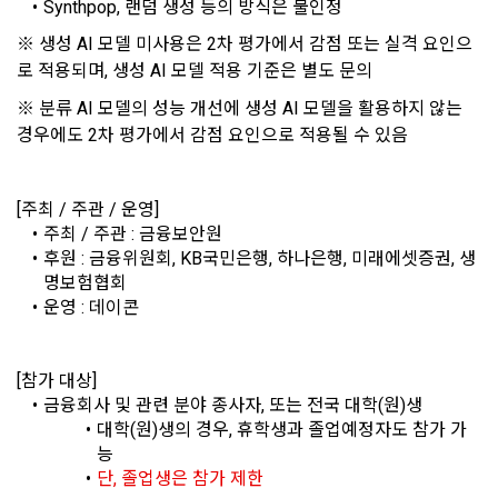
Synthpop, 랜덤 생성 등의 방식은 불인정
간의 상호 연락, 구매 및 요금 결제, 물품 및 증빙발송, 부정 이용
방지와 비인가 사용방지
※ 생성 AI 모델 미사용은 2차 평가에서 감점 또는 실격 요인으
제 3 조 (효력의 발생 및 변경)
로 적용되며, 생성 AI 모델 적용 기준은 별도 문의
본 약관은 온라인을 통하여 “회원”에게 공시함으로써 효력을 발
생한다.
3) 서비스 개발 및 마케팅ㆍ광고 활용
※ 분류 AI 모델의 성능 개선에 생성 AI 모델을 활용하지 않는 
경우에도 2차 평가에서 감점 요인으로 적용될 수 있음
1. "회사"는 이 약관의 내용과 상호, 영업소 소재지, 대표자의 성
맞춤 서비스 제공, 서비스 안내 및 이용권유, 서비스 개선 및 신
명, 사업자등록번호, 연락처 등을 "회원"이 알 수 있도록 초기 화
규 서비스 개발을 위한 통계 및 접속빈도 파악, 통계학적 특성에 
면에 게시하거나 기타의 방법으로 "회원"에게 공지해야 한다.
따른 광고, 이벤트 정보 및 참여기회 제공
[주최 / 주관 / 운영]
2. "회사"는 약관의규제등에관한법률, 전기통신기본법, 전기통
주최 / 주관 : 금융보안원
신사업법, 정보통신망이용촉진등에관한법률, 전자상거래 등에
4) 고용 및 취업동향 파악을 위한 통계학적 분석, 서비스 고도화
후원 : 금융위원회, KB국민은행, 하나은행, 미래에셋증권, 생
서의 소비자보호에 관한 법률, 전자문서 및 전자거래기본법, 전
를 위한 데이터 분석
명보험협회
자금융거래법, 전자서명법, 소비자기본법, 개인정보보호법 등 
운영 : 데이콘
관련법을 위배하지 않는 범위에서 이 약관을 개정할 수 있다.
3. 수집하는 개인정보 항목 및 수집방법
3. "회사"는 "서비스"에 대해 별도의 이용약관 또는 정책(이하 
“별도약관”)을 둘 수 있으며, 그 내용이 이 약관과 충돌하는 경우 
[참가 대상]
가. 수집하는 개인정보의 항목
“별도약관”이 우선하여 적용된다.
금융회사 및 관련 분야 종사자, 또는 전국 대학(원)생
대학(원)생의 경우, 휴학생과 졸업예정자도 참가 가
4. “회사”의 영업상 중요한 사유 또는 관계 법령에 의한 변경사
1) 회원가입 시 수집하는 항목
능
유가 있을 때, 약관을 변경할 수 있으며, 약관을 개정할 경우에는 
소셜 계정으로 로그인
단, 졸업생은 참가 제한
데이콘 회원가입을 환영합니다. 메일 인증은 데이콘 회원가입
적용일자 및 개정사유를 명시하여 현행 약관과 함께 “회사” 홈페
로그인 하시려면 아래 이메일로 인증이 필요합니다. 이메일을 다
필수 항목 : 아이디, 비밀번호, 이름, 닉네임, 이메일
을 위한 필수 절차입니다. 아래 이메일을 인증하여 회원가입 절