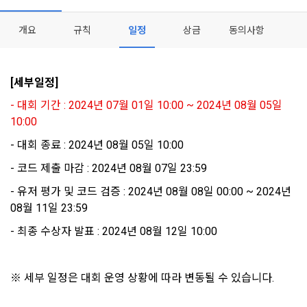
데이콘이 어떤 정보를 수집하고, 수집한 정보를 어떻게 사용하
동의를 거부 하시더라도 DACON에서 제공하는 서비스의 이용
1."사이트"라 함은 "회사"가 서비스를 "회원"에게 제공하기 위하
며, 필요에 따라 누구와 이를 공유(‘위탁 또는 제공’)하며, 이용목
에 제한이 되지 않습니다.
개요
규칙
일정
상금
동의사항
여 컴퓨터 등 정보 통신 설비를 이용하여 설정한 가상의 영업장 
적을 달성한 정보를 언제, 어떻게 파기 하는지 등 ‘개인정보의 한
단, 할인, 이벤트 및 이용자 맞춤형 상품 추천 등의 마케팅 정보 
또는 "회사"가 운영하는 아래 웹사이트를 말한다.
살이’와 관련한 정보를 투명하게 제공합니다.
안내 서비스가 제한됩니다.
가. ***.dacon.io
[세부일정]
2. "서비스"라 함은 “대회”, “교육”, “인재풀 등록” 등 사이트에서 
정보주체로서 이용자는 자신의 개인정보에 대해 어떤 권리를 가
2. 미동의 시 불이익 사항
- 대회 기간 : 2024년 07월 01일 10:00 ~ 2024년 08월 05일 
제공하는 모든 서비스를 말한다. 그 외 "회사"가 운영하는 사이
지고 있으며, 이를 어떤 방법과 절차로 행사할 수 있는지를 알려 
트를 통해 개인이 등록한 자료를 DB화하여 각각의 목적에 맞게 
10:00
개인정보보호법 제22조 제5항에 의해 선택정보 사항에 대해서
드립니다. 또한, 법정대리인(부모 등)이 만14세 미만 아동의 개
분류, 가공, 집계하여 정보를 제공하는 서비스를 포함한다.
는 동의 거부 하시더라도 서비스 이용에 제한되지 않습니다.
인정보 보호를 위해 어떤 권리를 행사할 수 있는지도 함께 안내
- 대회 종료 : 2024년 08월 05일 10:00
3. "개인회원"이라 함은 서비스를 이용하기 위하여 이 약관에 동
합니다.
단, 할인, 이벤트 및 이용자 맞춤형 상품 추천 등의 마케팅 정보 
- 코드 제출 마감 : 2024년 08월 07일 23:59
의하고 "회사"와 이용 계약을 체결한 개인을 말한다.
안내 서비스가 제한됩니다.
- 유저 평가 및 코드 검증 : 2024년 08월 08일 00:00 ~ 2024년 
4. “인재회원”이라 함은 “데이콘 인재풀 서비스”를 이용하기 위
개인정보 침해사고가 발생하는 경우, 추가적인 피해를 예방하고 
하여 본인의 개인정보와 프로젝트, 코드 등을 공유한 자로서, 채
08월 11일 23:59
이미 발생한 피해를 복구하기 위해 누구에게 연락하여 어떤 도
3. 서비스 정보 수신 동의 철회
용 의뢰 “기업회원”에게 개인정보, 프로젝트, 코드 등을 제공하
움을 받을 수 있는지 알려 드립니다.
- 최종 수상자 발표 : 2024년 08월 12일 10:00
는 것에 동의한 “개인회원”을 말한다.
DACON에서 제공하는 마케팅 정보를 원하지 않을 경우 ‘홈>계
정관리 페이지의 하단 마케팅(대회 진행, 교육 등) 정보 수신 동
5. “기업회원”이라 함은 “회사”에 대회의 주최를 의뢰하거나, 채
의(선택)’에서 철회를 요청할 수 있습니다.
그 무엇보다도, 개인정보와 관련하여 데이콘과 이용자 간의 권
용 의뢰 서비스 등을 이용하기 위해 “회사”와 일정 계약을 한 개
※ 세부 일정은 대회 운영 상황에 따라 변동될 수 있습니다.
리 및 의무 관계를 규정하여 이용자의 ‘개인정보자기결정권’을 
인 또는 법인을 말한다.
또한 향후 마케팅 활용에 새롭게 동의하고자 하는 경우에는 ‘홈>
소셜 계정으로 로그인
데이콘 회원가입을 환영합니다. 메일 인증은 데이콘 회원가입
로그인 하시려면 아래 이메일로 인증이 필요합니다. 이메일을 다
보장하는 수단이 됩니다.
계정관리 페이지의 하단 마케팅(대회 진행, 교육 등) 정보 수신 