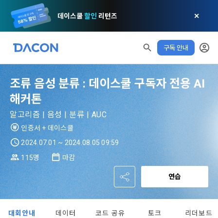
데이스쿨
할인
리턴즈
✕
구독 안내
모두 읽음
모두 삭제
닫기
알림
0
✕
MY XP
마케팅 정보 수신 동의
개인정보 처리방침
이용약관
XP 안내
LEVEL 1
다음 레벨까지
150 XP
조류 음성 분류 : 데이스쿨 구독자 전용 AI
0/150 XP
제 1 조 (목적)
1. 광고성 정보의 이용목적 
데이콘 개인정보 처리방침
해커톤
오늘의 XP
전체 XP
본 약관은 데이콘 주식회사(이하 “회사”)와 “회원” 간에 정보 서
(2021.05.24 본)
알고리즘 | 음성 | 분류 | AUC
0 / 800
0
비스를 이용하는 조건 및 절차에 관한 필요한 사항을 약속하여 
DACON이 제공하는 이용자 맞춤형 서비스 및 상품 추천, 각종 
인증서 + 데이스쿨
규정하는 데 그 목적이 있다. “회원”은 모든 약관에 동의해야 하
경품 행사, 이벤트, 경진대회 홍보 목적 등의 광고성 정보를 전자
데이콘은 이용자 개인정보 보호를 여러 경영요소 가운데 최
적립 XP
사용 XP
며, 어떤 방식이든 본 서비스를 사용한다는 것은 “회원”이 본 약
2024.07.01 ~ 2024.08.05 09:59
우편이나 
0
0
우선의 가치로 두고 있습니다. 데이콘주식회사(이하 ‘데이콘’ 또
관의 전부에 동의한다는 것을 의미하며 본 약관은 “회원”이 서비
115명
마감
는 ‘회사’)는 서비스 기획부터 종료까지 정보통신망 이용촉진 및 
서신우편, 문자(SMS 또는 카카오 알림톡), 푸시, 전화 등을 통해 
스를 사용하는 동안 계속 유효하다. 본 약관은 저작권 분쟁 정책
정보보호 등에 관한 법률(이하 ‘정보통신망법’), 개인정보보호법 
이용자에게 제공합니다.
의 조항을 포함한다.
연습
[데이콘] 회원가입 인증메일
메일 인증 필요
등 국내의 개인정보 보호 법령을 철저히 준수합니다.
- 마케팅 수신 동의는 거부하실 수 있으며 동의 이후에라도 고객
제 2 조 (용어의 정의)
1. 개인정보처리방침의 의의
의 의사에 따라 동의를 철회할 수 있습니다.
대회안내
데이터
코드 공유
토크
리더보드
이 약관에서 사용하는 용어의 정의는 아래와 같다.