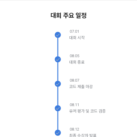
6. “해커톤”이라 함은 “회사”가 “사이트”에 출제한 문제에 “개인
을 위한 필수 절차입니다. 아래 이메일을 인증하여 회원가입 절
시 보내시겠습니까?
동의(선택)’에서 동의하실 수 있습니다.
구글 로그인
차를 완료하여 주시기 바랍니다.
회원”이 AI 코드를 제출하고, “회사”는 이를 평가하여 우수작을 
선정하는 제반 행위를 말한다.
대회 주요 일정
2. 개인정보의 수집 및 이용목적
아직 데이콘 계정이 없나요?
회원가입
7. “대회"라 함은 “기업회원”이 인력을 채용하거나 또는 솔루션
2021.05.25
데이콘 주식회사(이하 “회사”)는 다음 목적을 위하여 개인정보
을 크라우드소싱하기 위하여 “회사"에 의뢰하는 경연대회 또는 
를 수집하고 있으며, 다음 목적 이외의 용도로는 수집한 개인정
07.01
해커톤, AI해커톤, AI경진대회 등을 말한다.
보를 이용하지 않습니다.
대회 시작
8. “교육”이라 함은 “회사”가  제공하는 교육컨텐츠를 포함한 온
라인/오프라인 교육서비스를 말한다.
08.05
1) 회원관리
9. "아이디"라 함은 회원의 식별과 회원의 서비스 이용을 위하여 
대회 종료
회원제 서비스 이용에 따른 본인확인, 본인의 의사확인, 고객문
"회원"이 가입 시 사용한 이메일 주소를 말한다.
의에 대한 응답, 새로운 정보의 소개 및 고지사항 전달
10. "비밀번호"라 함은 "회사"의 서비스를 이용하려는 사람이 아
08.07
이디를 부여받은 자와 동일인임을 확인하고 "회원"의 권익을 보
코드 제출 마감
닫기
확인
재발송
호하기 위하여 "회원"이 선정한 문자와 숫자의 조합 또는 이와 
2) 서비스 제공에 관한 계약 이행 및 서비스 제공에 따른 요금정
동일한 용도로 쓰이는 “사이트”에서 자동 생성된 인증코드를 말
산
한다.
08.11
본인인증, 채용정보 매칭 및 컨텐츠 제공을 위한 개인식별, 회원 
유저 평가 및 코드 검증
간의 상호 연락, 구매 및 요금 결제, 물품 및 증빙발송, 부정 이용
방지와 비인가 사용방지
제 3 조 (효력의 발생 및 변경)
08.12
본 약관은 온라인을 통하여 “회원”에게 공시함으로써 효력을 발
최종 수상자 발표