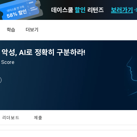
데이스쿨
할인
리턴즈
보러가기
마케팅 정보 수신 동의
개인정보 처리방침
이용약관
학습
더보기
)
정보의 이용목적 
데이콘 개인정보 처리방침
알림
0
악성, AI로 정확히 구분하라!
이콘 주식회사(이하 “회사”)와 “회원” 간에 정보 서비스를 이용하는 조건 및 
(2021.05.24 본)
MY
 약속하여 규정하는 데 그 목적이 있다. “회원”은 모든 약관에 동의해야 하며
LEV
제공하는 이용자 맞춤형 서비스 및 상품 추천, 각종 경품 행사, 이벤트, 경진대회
Score
스를 사용한다는 것은 “회원”이 본 약관의 전부에 동의한다는 것을 의미하며 
 정보를 전자우편이나 
이용자 개인정보 보호를 여러 경영요소 가운데 최우선의 가치로 두고 있습니
비스를 사용하는 동안 계속 유효하다. 본 약관은 저작권 분쟁 정책의 조항을 
‘데이콘’ 또는 ‘회사’)는 서비스 기획부터 종료까지 정보통신망 이용촉진 및 
자(SMS 또는 카카오 알림톡), 푸시, 전화 등을 통해 이용자에게 제공합니다.
하 ‘정보통신망법’), 개인정보보호법 등 국내의 개인정보 보호 법령을 철저히
어의 정의)
신 동의는 거부하실 수 있으며 동의 이후에라도 고객의 의사에 따라 동의를 철
사용하는 용어의 정의는 아래와 같다.
보처리방침의 의의
라 함은 "회사"가 서비스를 "회원"에게 제공하기 위하여 컴퓨터 등 정보 통신 
 정보를 수집하고, 수집한 정보를 어떻게 사용하며, 필요에 따라 누구와 이를
하시더라도 DACON에서 제공하는 서비스의 이용에 제한이 되지 않습니다.
상의 영업장 또는 "회사"가 운영하는 아래 웹사이트를 말한다.
리더보드
제출
하며, 이용목적을 달성한 정보를 언제, 어떻게 파기 하는지 등 ‘개인정보의 한살
[데이콘] 회원가입 인증메일
메일 인증 필요
이벤트 및 이용자 맞춤형 상품 추천 등의 마케팅 정보 안내 서비스가 제한됩니다
.io
하게 제공합니다.
라 함은 “대회”, “교육”, “인재풀 등록” 등 사이트에서 제공하는 모든 서비스를 말