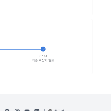
5일 이내에 거
기간을 정하여 
를 표시하지 
다.
해 추가 개인정
 시점에서 이용
 대해 안내 드
, 전기통신사
자문서 및 
07.14
증
최종 수상자 발표
선한다.
래밍 언어 및 
GitHub, 
지함으로써 이용
개인정보취급방
한 신청으로 
 없는 형태입니