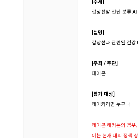
하고 "회원"
[주제]
고지사항 전
쓰이는 “사이
갑상선암 진단 분류 A
2) 서비스 
제 3 조 (효
본인인증, 채
[설명]
본 약관은 온
품 및 증빙발
갑상선과 관련된 건강
1. "회사"
원"이 알 수
3) 서비스 
2. "회사
[주최 / 주관]
맞춤 서비스 
법률, 전자상
파악, 통계학
데이콘
자서명법, 소
다.
3. "회사"는
4) 고용 및
[참가 대상]
약관과 충돌하
데이커라면 누구나
4. “회사”
3. 수집하는
약관을 개정할
가. 수집하는
게시판에 그 
데이콘 해커톤의 경우,
5. '회사'
이는 현재 대회 정책 
와 개정사유를