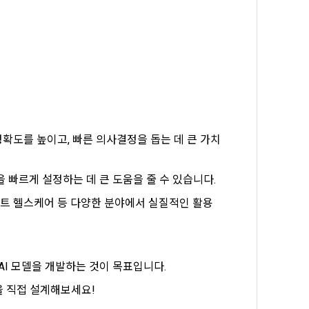
, 가공, 집
방법과 절차로 
서비스 이용
인정보 보호를 
약을 체결한 개
.
로젝트, 코드 
하기 위해 누
것에 동의한 
팅(대회 진
하기 위해 “회
확도를 높이고, 빠른 의사결정을 돕는 데 큰 가치
여 이용자의 
용약관 보러가기 >
마케팅(대회 
 “회사”는 
 빠르게 설정하는 데 큰 도움을 줄 수 있습니다.
마트 헬스케어 등 다양한 분야에서 실질적인 활용 
 “회사"에 
 목적 이외의 
스를 말한다.
 이메일 주소
I 모델을 개발하는 것이 목표입니다.
을 직접 설계해보세요!
동일인임을 확인
보의 소개 및 