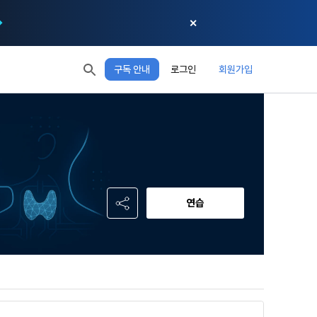
✕
구독 안내
로그인
회원가입
모두 읽음
모두 삭제
닫기
절차에 관한 
 XP
XP 안내
, 어떤 방식
EL 1
다음 레벨까지
150 XP
 홍보 목적 
본 약관은 
0/150 XP
다. 데이콘주
포함한다.
정보보호 등에 
오늘의 XP
전체 XP
 준수합니다.
0 / 800
0
연습
회할 수 있습
적립 XP
사용 XP
0
0
설비를 이용하
 공유(‘위탁 
이’와 관련한 
.
한다. 그 외 