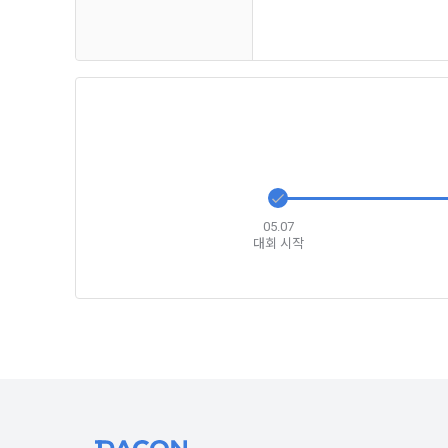
1) 회원가입
지 공지한다.
필수 항목 : 
6. "회원"
선택 항목 :
부의사를 표명
"회원"에게 
않거나, 전항
데이콘 내의 
보 수집이 발
자에게 ‘수집
제 4 조 (약
리고 동의를 
1. 이 약
업법, 정보
05.07
대회 시작
전자거래기본
2) 데이콘 
2. "회원"
필수 항목: 
사용 경험, 
선택 항목: 
제 5 조 (이
Linkedin 등)
1. "회원"
계약이 성립
3) 모바일 
2. “회사”
침을 읽고 이
모바일 서비스