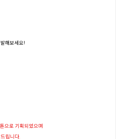
일한 용도로 
요금 결제, 물
개발해보세요!
 등을 "회
용촉진등에관한
 및 접속빈도 
융거래법, 전
개정할 수 있
그 내용이 이 
수 있으며, 
페이지의 공지
해커톤으로 기획되었으며
시에는 적용일자
탁드립니다.
용일자 전일까