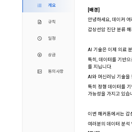
2. 미동의 
"회사"가 운
개요
정보주체로서 
[배경]
계하여 정보
개인정보보호
행사할 수 있
에 제한되지 
3. "개인회
위해 어떤 권
안녕하세요, 데이커 여러분
규칙
인을 말한다.
단, 할인, 
갑상선암 진단 분류 해커
4. “인재회
개인정보 침
일정
등을 공유한 
구에게 연락하
3. 서비스 
“개인회원”을
AI 기술은 이제 의료
DACON에서
상금
5. “기업회
특히, 데이터를 기반으
행, 교육 등
그 무엇보다
사”와 일정 
를 지닙니다.
‘개인정보자
또한 향후 마
동의사항
6. “해커톤”
진행, 교육 
AI와 머신러닝 기술을
이를 평가하
2. 개인정보
특히 정형 데이터를 기
7. “대회"
의뢰하는 경연
가능성을 가지고 있습
2021.05.25
데이콘 주식회
용도로는 수
8. “교육”
9. "아이디
이번 해커톤에서는 갑
를 말한다.
1) 회원관리
여러분의 데이터 분석 
10. "비밀
회원제 서비스