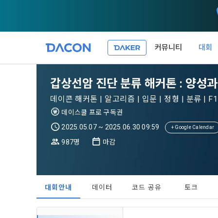
커뮤니티
대회
제 1 조 (목적
1. 광고성 
갑상선암 진단 분류 해커톤 : 양성과 
본 약관은 데
필요한 사항을
DACON이 
데이콘 해커톤 | 알고리즘 | 입문 | 정형 | 분류 | F1 
이든 본 서비
등의 광고성
데이콘은 
데이스쿨 프로 구독권
“회원”이 서
식회사(이하 
서신우편, 문
2025.05.07 ~ 2025.06.30 09:59
+ Google Calendar
관한 법률(이
987명
마감
제 2 조 (용
- 마케팅 수
이 약관에서 
1. 개인정
니다.
1."사이트"
데이콘이 어떤
동의를 거부 
여 설정한 가
대회안내
데이터
코드 공유
토크
또는 제공’)
단, 할인, 
가. ***.dacon
정보를 투명
2. "서비스"