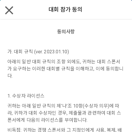
대회 참가 동의
데이스쿨
할인
리턴즈
✕
모두 읽음
모두 삭제
닫기
알림
0
✕
구독 안내
MY XP
마케팅 정보 수신 동의
개인정보 처리방침
이용약관
XP 안내
동의사항
LEVEL 1
다음 레벨까지
150 XP
0/150 XP
2025 전력사용량 예측 AI 경진대회
제 1 조 (목적)
1. 광고성 정보의 이용목적 
데이콘 개인정보 처리방침
가. 대회 규칙 (ver. 2023.01.10)
오늘의 XP
전체 XP
알고리즘 | 정형 | 시계열 | 에너지 | SMAPE
본 약관은 데이콘 주식회사(이하 “회사”)와 “회원” 간에 정보 서
(2021.05.24 본)
아래의 일반 대회 규칙의 조항 외에도, 귀하는 대회 스폰서
0 / 800
0
비스를 이용하는 조건 및 절차에 관한 필요한 사항을 약속하여 
상금 2,000만 원
가 요구하는 이러한 대회별 규칙을 이해하고, 이에 동의합니
DACON이 제공하는 이용자 맞춤형 서비스 및 상품 추천, 각종 
규정하는 데 그 목적이 있다. “회원”은 모든 약관에 동의해야 하
경품 행사, 이벤트, 경진대회 홍보 목적 등의 광고성 정보를 전자
다.
2025.07.14 ~ 2025.08.25 09:59
데이콘은 이용자 개인정보 보호를 여러 경영요소 가운데 최
적립 XP
사용 XP
며, 어떤 방식이든 본 서비스를 사용한다는 것은 “회원”이 본 약
우편이나 
[데이콘] 회원가입 인증메일
메일 인증 필요
0
0
우선의 가치로 두고 있습니다. 데이콘주식회사(이하 ‘데이콘’ 또
관의 전부에 동의한다는 것을 의미하며 본 약관은 “회원”이 서비
1,902명
마감
는 ‘회사’)는 서비스 기획부터 종료까지 정보통신망 이용촉진 및 
서신우편, 문자(SMS 또는 카카오 알림톡), 푸시, 전화 등을 통해 
스를 사용하는 동안 계속 유효하다. 본 약관은 저작권 분쟁 정책
1. 수상자 라이선스
정보보호 등에 관한 법률(이하 ‘정보통신망법’), 개인정보보호법 
이용자에게 제공합니다.
연습
의 조항을 포함한다.
등 국내의 개인정보 보호 법령을 철저히 준수합니다.
귀하는 아래 일반 규칙의 제’나’조 10항(수상자 의무)에 따
라, 귀하가 대회 수상자인 경우, 제출물과 관련하여 대회 스
- 마케팅 수신 동의는 거부하실 수 있으며 동의 이후에라도 고객
제 2 조 (용어의 정의)
대회안내
폰서에게 다음의 라이선스를 부여합니다.
데이터
코드 공유
토크
리더보드
1. 개인정보처리방침의 의의
의 의사에 따라 동의를 철회할 수 있습니다.
이 약관에서 사용하는 용어의 정의는 아래와 같다.
비독점: 귀하는 경쟁 스폰서와 그 지정인에게 사용, 복제, 배
데이콘이 어떤 정보를 수집하고, 수집한 정보를 어떻게 사용하
동의를 거부 하시더라도 DACON에서 제공하는 서비스의 이용