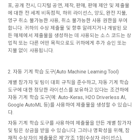
1."사이트"라 함은 "회사"가 서비스를 "회원"에게 제공하기 위하
며, 필요에 따라 누구와 이를 공유(‘위탁 또는 제공’)하며, 이용목
에 제한이 되지 않습니다.
포, 공개 전시, 디지털 공연, 제작, 판매, 판매 제안 및 제출물
여 컴퓨터 등 정보 통신 설비를 이용하여 설정한 가상의 영업장 
적을 달성한 정보를 언제, 어떻게 파기 하는지 등 ‘개인정보의 한
에 대한 전 세계 비독점적, 하위 라이선스, 양도, 완전 지불, 
단, 할인, 이벤트 및 이용자 맞춤형 상품 추천 등의 마케팅 정보 
또는 "회사"가 운영하는 아래 웹사이트를 말한다.
살이’와 관련한 정보를 투명하게 제공합니다.
영구 취소 불가능한 사용, 취소 불가능한 사용 권한을 부여
안내 서비스가 제한됩니다.
가. ***.dacon.io
합니다. 귀하의 수상 제출물 및 향후 알려지거나 개발된 모
2. "서비스"라 함은 “대회”, “교육”, “인재풀 등록” 등 사이트에서 
든 매체에서 제출물을 생성하는 데 사용되는 소스 코드는 상
정보주체로서 이용자는 자신의 개인정보에 대해 어떤 권리를 가
2. 미동의 시 불이익 사항
제공하는 모든 서비스를 말한다. 그 외 "회사"가 운영하는 사이
업적 또는 다른 어떤 목적으로도 귀하에게 추가 승인 또는 
지고 있으며, 이를 어떤 방법과 절차로 행사할 수 있는지를 알려 
트를 통해 개인이 등록한 자료를 DB화하여 각각의 목적에 맞게 
개인정보보호법 제22조 제5항에 의해 선택정보 사항에 대해서
지불 없이 사용됩니다.
드립니다. 또한, 법정대리인(부모 등)이 만14세 미만 아동의 개
분류, 가공, 집계하여 정보를 제공하는 서비스를 포함한다.
는 동의 거부 하시더라도 서비스 이용에 제한되지 않습니다.
인정보 보호를 위해 어떤 권리를 행사할 수 있는지도 함께 안내
3. "개인회원"이라 함은 서비스를 이용하기 위하여 이 약관에 동
합니다.
소셜 계정으로 로그인
단, 할인, 이벤트 및 이용자 맞춤형 상품 추천 등의 마케팅 정보 
데이콘 회원가입을 환영합니다. 메일 인증은 데이콘 회원가입
로그인 하시려면 아래 이메일로 인증이 필요합니다. 이메일을 다
의하고 "회사"와 이용 계약을 체결한 개인을 말한다.
2. 자동 기계 학습 도구(Auto Machine Learning Tool)
안내 서비스가 제한됩니다.
을 위한 필수 절차입니다. 아래 이메일을 인증하여 회원가입 절
시 보내시겠습니까?
구글 로그인
4. “인재회원”이라 함은 “데이콘 인재풀 서비스”를 이용하기 위
차를 완료하여 주시기 바랍니다.
개별 참가자 및 팀이 대회 규칙을 준수하고, 자동 기계 학습 
개인정보 침해사고가 발생하는 경우, 추가적인 피해를 예방하고 
하여 본인의 개인정보와 프로젝트, 코드 등을 공유한 자로서, 채
도구에 대한 정당한 라이선스를 보유하고 있다는 조건하에 
이미 발생한 피해를 복구하기 위해 누구에게 연락하여 어떤 도
아직 데이콘 계정이 없나요?
회원가입
3. 서비스 정보 수신 동의 철회
용 의뢰 “기업회원”에게 개인정보, 프로젝트, 코드 등을 제공하
자동 기계 학습 도구(예: Auto-Keras, H2O Driverless AI, 
움을 받을 수 있는지 알려 드립니다.
는 것에 동의한 “개인회원”을 말한다.
DACON에서 제공하는 마케팅 정보를 원하지 않을 경우 ‘홈>계
Google AutoML 등)를 사용하여 제출물을 생성할 수 있습니
정관리 페이지의 하단 마케팅(대회 진행, 교육 등) 정보 수신 동
5. “기업회원”이라 함은 “회사”에 대회의 주최를 의뢰하거나, 채
다.
의(선택)’에서 철회를 요청할 수 있습니다.
그 무엇보다도, 개인정보와 관련하여 데이콘과 이용자 간의 권
용 의뢰 서비스 등을 이용하기 위해 “회사”와 일정 계약을 한 개
자동 기계 학습 도구를 사용하여 제출물을 만든 개별 참가자 
리 및 의무 관계를 규정하여 이용자의 ‘개인정보자기결정권’을 
인 또는 법인을 말한다.
또한 향후 마케팅 활용에 새롭게 동의하고자 하는 경우에는 ‘홈>
보장하는 수단이 됩니다.
및 팀은 상금을 받을 수 있습니다. 그러나 명확성을 위해, 잠
계정관리 페이지의 하단 마케팅(대회 진행, 교육 등) 정보 수신 
6. “해커톤”이라 함은 “회사”가 “사이트”에 출제한 문제에 “개인
재적 수상자의 제출물은 제’가’조 1항(수상자 라이선스), 
동의(선택)’에서 동의하실 수 있습니다.