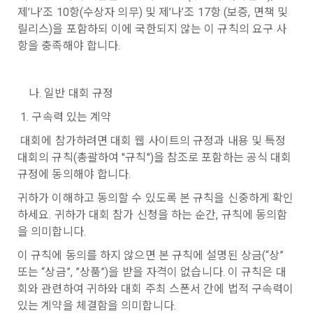
회원”이 AI 코드를 제출하고, “회사”는 이를 평가하여 우수작을 
제’나’조 10항(수상자 의무) 및 제’나’조 17항 (보증, 면책 및 
닫기
확인
재발송
선정하는 제반 행위를 말한다.
2. 개인정보의 수집 및 이용목적
릴리스)을 포함하되 이에 국한되지 않는 이 규칙의 요구 사
7. “대회"라 함은 “기업회원”이 인력을 채용하거나 또는 솔루션
2021.05.25
데이콘 주식회사(이하 “회사”)는 다음 목적을 위하여 개인정보
항을 충족해야 합니다.
을 크라우드소싱하기 위하여 “회사"에 의뢰하는 경연대회 또는 
를 수집하고 있으며, 다음 목적 이외의 용도로는 수집한 개인정
해커톤, AI해커톤, AI경진대회 등을 말한다.
보를 이용하지 않습니다.
8. “교육”이라 함은 “회사”가  제공하는 교육컨텐츠를 포함한 온
	나. 일반 대회 규정
라인/오프라인 교육서비스를 말한다.
1) 회원관리
 1. 구속력 있는 계약
이용약관
데이콘 서비스 소개
9. "아이디"라 함은 회원의 식별과 회원의 서비스 이용을 위하여 
회원제 서비스 이용에 따른 본인확인, 본인의 의사확인, 고객문
 대회에 참가하려면 대회 웹 사이트의 규정과 내용 및 특정 
"회원"이 가입 시 사용한 이메일 주소를 말한다.
개인정보 처리방침
대회 주최 문의
의에 대한 응답, 새로운 정보의 소개 및 고지사항 전달
대회의 규칙(총괄하여 "규칙")을 참조로 포함하는 공식 대회 
10. "비밀번호"라 함은 "회사"의 서비스를 이용하려는 사람이 아
데이콘 채용
교육 문의
규정에 동의해야 합니다.
이디를 부여받은 자와 동일인임을 확인하고 "회원"의 권익을 보
호하기 위하여 "회원"이 선정한 문자와 숫자의 조합 또는 이와 
2) 서비스 제공에 관한 계약 이행 및 서비스 제공에 따른 요금정
귀하가 이해하고 동의할 수 있도록 본 규칙을 신중하게 확인
동일한 용도로 쓰이는 “사이트”에서 자동 생성된 인증코드를 말
산
하세요. 귀하가 대회 참가 신청을 하는 순간, 규칙에 동의함
한국어
한다.
본인인증, 채용정보 매칭 및 컨텐츠 제공을 위한 개인식별, 회원 
을 의미합니다.
간의 상호 연락, 구매 및 요금 결제, 물품 및 증빙발송, 부정 이용
데이콘(주) | 대표 김국진 | 699-81-01021
이 규칙에 동의를 하지 않으면 본 규칙에 설명된 상금(“상” 
방지와 비인가 사용방지
제 3 조 (효력의 발생 및 변경)
통신판매업 신고번호: 제 2021-서울영등포-1704호
또는 “상금”, ”상품”)을 받을 자격이 없습니다. 이 규칙은 대
직업정보제공사업 신고번호: J1204020250004
본 약관은 온라인을 통하여 “회원”에게 공시함으로써 효력을 발
회와 관련하여 귀하와 대회 주최 스폰서 간에 법적 구속력이 
서울특별시 영등포구 은행로 3 익스콘벤처타워 901호
이전 이용약관 보러가기 >
생한다.
3) 서비스 개발 및 마케팅ㆍ광고 활용
있는 계약을 체결함을 의미합니다.
이메일
dacon@dacon.io
| 전화번호: 070-4102-0545