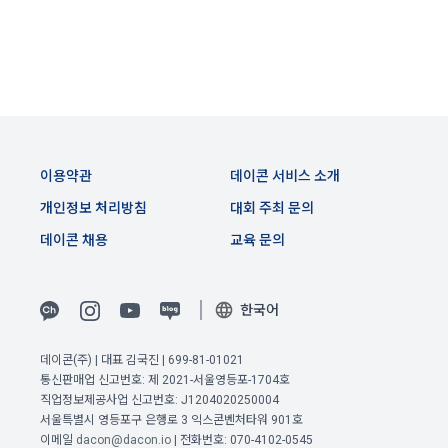
회원”이 AI 코드를 제출하고, “회사”는 이를 평가하여 우수작을 
닫기
확인
재발송
선정하는 제반 행위를 말한다.
2. 개인정보의 수집 및 이용목적
7. “대회"라 함은 “기업회원”이 인력을 채용하거나 또는 솔루션
2021.05.25
데이콘 주식회사(이하 “회사”)는 다음 목적을 위하여 개인정보
을 크라우드소싱하기 위하여 “회사"에 의뢰하는 경연대회 또는 
를 수집하고 있으며, 다음 목적 이외의 용도로는 수집한 개인정
해커톤, AI해커톤, AI경진대회 등을 말한다.
보를 이용하지 않습니다.
8. “교육”이라 함은 “회사”가  제공하는 교육컨텐츠를 포함한 온
라인/오프라인 교육서비스를 말한다.
1) 회원관리
이용약관
데이콘 서비스 소개
9. "아이디"라 함은 회원의 식별과 회원의 서비스 이용을 위하여 
회원제 서비스 이용에 따른 본인확인, 본인의 의사확인, 고객문
"회원"이 가입 시 사용한 이메일 주소를 말한다.
개인정보 처리방침
대회 주최 문의
의에 대한 응답, 새로운 정보의 소개 및 고지사항 전달
10. "비밀번호"라 함은 "회사"의 서비스를 이용하려는 사람이 아
데이콘 채용
교육 문의
이디를 부여받은 자와 동일인임을 확인하고 "회원"의 권익을 보
호하기 위하여 "회원"이 선정한 문자와 숫자의 조합 또는 이와 
2) 서비스 제공에 관한 계약 이행 및 서비스 제공에 따른 요금정
동일한 용도로 쓰이는 “사이트”에서 자동 생성된 인증코드를 말
산
한국어
한다.
본인인증, 채용정보 매칭 및 컨텐츠 제공을 위한 개인식별, 회원 
간의 상호 연락, 구매 및 요금 결제, 물품 및 증빙발송, 부정 이용
데이콘(주) | 대표 김국진 | 699-81-01021
방지와 비인가 사용방지
제 3 조 (효력의 발생 및 변경)
통신판매업 신고번호: 제 2021-서울영등포-1704호
직업정보제공사업 신고번호: J1204020250004
본 약관은 온라인을 통하여 “회원”에게 공시함으로써 효력을 발
서울특별시 영등포구 은행로 3 익스콘벤처타워 901호
이전 이용약관 보러가기 >
생한다.
3) 서비스 개발 및 마케팅ㆍ광고 활용
이메일
dacon@dacon.io
| 전화번호: 070-4102-0545