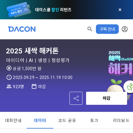
데이스쿨
할인
리턴즈
✕
모두 읽음
모두 삭제
닫기
알림
0
✕
구독 안내
MY XP
마케팅 정보 수신 동의
개인정보 처리방침
이용약관
XP 안내
LEVEL 1
다음 레벨까지
150 XP
0/150 XP
2025 새싹 해커톤
제 1 조 (목적)
1. 광고성 정보의 이용목적 
데이콘 개인정보 처리방침
오늘의 XP
전체 XP
아이디어 | AI | 생성 | 정성평가
본 약관은 데이콘 주식회사(이하 “회사”)와 “회원” 간에 정보 서
(2021.05.24 본)
0 / 800
0
비스를 이용하는 조건 및 절차에 관한 필요한 사항을 약속하여 
상금 1,500만 원
DACON이 제공하는 이용자 맞춤형 서비스 및 상품 추천, 각종 
규정하는 데 그 목적이 있다. “회원”은 모든 약관에 동의해야 하
경품 행사, 이벤트, 경진대회 홍보 목적 등의 광고성 정보를 전자
2025.09.29 ~ 2025.11.19 10:00
데이콘은 이용자 개인정보 보호를 여러 경영요소 가운데 최
적립 XP
사용 XP
며, 어떤 방식이든 본 서비스를 사용한다는 것은 “회원”이 본 약
우편이나 
[데이콘] 회원가입 인증메일
메일 인증 필요
0
0
우선의 가치로 두고 있습니다. 데이콘주식회사(이하 ‘데이콘’ 또
관의 전부에 동의한다는 것을 의미하며 본 약관은 “회원”이 서비
923명
마감
는 ‘회사’)는 서비스 기획부터 종료까지 정보통신망 이용촉진 및 
서신우편, 문자(SMS 또는 카카오 알림톡), 푸시, 전화 등을 통해 
스를 사용하는 동안 계속 유효하다. 본 약관은 저작권 분쟁 정책
정보보호 등에 관한 법률(이하 ‘정보통신망법’), 개인정보보호법 
이용자에게 제공합니다.
마감
의 조항을 포함한다.
등 국내의 개인정보 보호 법령을 철저히 준수합니다.
- 마케팅 수신 동의는 거부하실 수 있으며 동의 이후에라도 고객
제 2 조 (용어의 정의)
대회안내
데이터
코드 공유
토크
리더보드
1. 개인정보처리방침의 의의
의 의사에 따라 동의를 철회할 수 있습니다.
이 약관에서 사용하는 용어의 정의는 아래와 같다.
데이콘이 어떤 정보를 수집하고, 수집한 정보를 어떻게 사용하
동의를 거부 하시더라도 DACON에서 제공하는 서비스의 이용