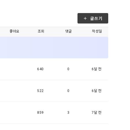
, 가공, 집
방법과 절차로 
서비스 이용
인정보 보호를 
약을 체결한 개
글쓰기
.
좋아요
조회
댓글
작성일
로젝트, 코드 
하기 위해 누
것에 동의한 
팅(대회 진
하기 위해 “회
여 이용자의 
용약관 보러가기 >
마케팅(대회 
640
0
6달 전
 “회사”는 
 “회사"에 
522
0
6달 전
 목적 이외의 
스를 말한다.
 이메일 주소
859
3
7달 전
동일인임을 확인
보의 소개 및 