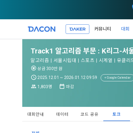
커뮤니티
대회
제 1 조 (목적
1. 광고성 
Track1 알고리즘 부문 : K리그-
본 약관은 데
필요한 사항을
DACON이 
알고리즘 | 서울시립대 | 스포츠 | 시계열 | 유클리
이든 본 서비
등의 광고성
데이콘은 
상금 300만 원
“회원”이 서
식회사(이하 
서신우편, 문
2025.12.01 ~ 2026.01.12 09:59
+ Google Calendar
관한 법률(이
1,803명
마감
제 2 조 (용
- 마케팅 수
이 약관에서 
1. 개인정
니다.
1."사이트"
데이콘이 어떤
동의를 거부 
여 설정한 가
대회안내
데이터
코드 공유
토크
또는 제공’)
단, 할인, 
가. ***.dacon
정보를 투명
2. "서비스"