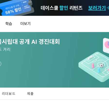
데이스쿨
할인
리턴즈
보러가기
마케팅 정보 수신 동의
개인정보 처리방침
이용약관
학습
더보기
)
정보의 이용목적 
데이콘 개인정보 처리방침
알림
0
서울시립대 공개 AI 경진대회
이콘 주식회사(이하 “회사”)와 “회원” 간에 정보 서비스를 이용하는 조건 및 
(2021.05.24 본)
MY
 약속하여 규정하는 데 그 목적이 있다. “회원”은 모든 약관에 동의해야 하며
LEV
제공하는 이용자 맞춤형 서비스 및 상품 추천, 각종 경품 행사, 이벤트, 경진대회
드 거리
스를 사용한다는 것은 “회원”이 본 약관의 전부에 동의한다는 것을 의미하며 
 정보를 전자우편이나 
이용자 개인정보 보호를 여러 경영요소 가운데 최우선의 가치로 두고 있습니
비스를 사용하는 동안 계속 유효하다. 본 약관은 저작권 분쟁 정책의 조항을 
‘데이콘’ 또는 ‘회사’)는 서비스 기획부터 종료까지 정보통신망 이용촉진 및 
자(SMS 또는 카카오 알림톡), 푸시, 전화 등을 통해 이용자에게 제공합니다.
하 ‘정보통신망법’), 개인정보보호법 등 국내의 개인정보 보호 법령을 철저히
어의 정의)
신 동의는 거부하실 수 있으며 동의 이후에라도 고객의 의사에 따라 동의를 철
사용하는 용어의 정의는 아래와 같다.
보처리방침의 의의
라 함은 "회사"가 서비스를 "회원"에게 제공하기 위하여 컴퓨터 등 정보 통신 
 정보를 수집하고, 수집한 정보를 어떻게 사용하며, 필요에 따라 누구와 이를
하시더라도 DACON에서 제공하는 서비스의 이용에 제한이 되지 않습니다.
상의 영업장 또는 "회사"가 운영하는 아래 웹사이트를 말한다.
리더보드
제출
하며, 이용목적을 달성한 정보를 언제, 어떻게 파기 하는지 등 ‘개인정보의 한살
이벤트 및 이용자 맞춤형 상품 추천 등의 마케팅 정보 안내 서비스가 제한됩니다
.io
하게 제공합니다.
[데이콘] 회원가입 인증메일
메일 인증 필요
라 함은 “대회”, “교육”, “인재풀 등록” 등 사이트에서 제공하는 모든 서비스를 말