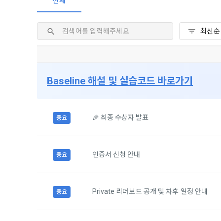
전체
2. 미동의 
"회사"가 운
정보주체로서 
계하여 정보
개인정보보호
행사할 수 있
에 제한되지 
3. "개인회
위해 어떤 권
인을 말한다.
단, 할인, 
4. “인재회
개인정보 침
등을 공유한 
구에게 연락하
3. 서비스 
“개인회원”을
Baseline 해설 및 실습코드 바로가기
DACON에서
5. “기업회
행, 교육 등
그 무엇보다
사”와 일정 
‘개인정보자
또한 향후 마
🎉 최종 수상자 발표
중요
6. “해커톤”
진행, 교육 
이를 평가하
2. 개인정보
7. “대회"
인증서 신청 안내
중요
의뢰하는 경연
2021.05.25
데이콘 주식회
용도로는 수
8. “교육”
9. "아이디
Private 리더보드 공개 및 차후 일정 안내
중요
를 말한다.
1) 회원관리
10. "비밀
회원제 서비스