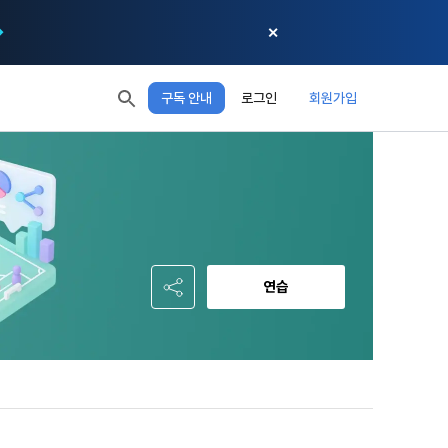
✕
구독 안내
로그인
회원가입
모두 읽음
모두 삭제
닫기
절차에 관한 
 XP
XP 안내
, 어떤 방식
EL 1
다음 레벨까지
150 XP
 홍보 목적 
본 약관은 
0/150 XP
다. 데이콘주
포함한다.
정보보호 등에 
오늘의 XP
전체 XP
 준수합니다.
0 / 800
0
연습
회할 수 있습
적립 XP
사용 XP
0
0
설비를 이용하
 공유(‘위탁 
이’와 관련한 
.
한다. 그 외 