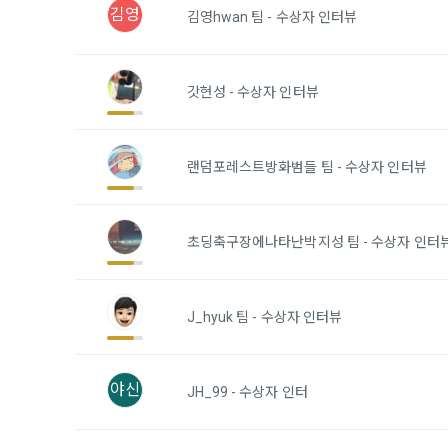
1) 회원가입
김영
지 공지한다.
김영hwan 팀 - 수상자 인터뷰
필수 항목 : 
6. "회원"
선택 항목 :
부의사를 표명
"회원"에게 
갓현성 - 수상자 인터뷰
않거나, 전항
데이콘 내의 
보 수집이 발
자에게 ‘수집
랜덤포레스트방화범들 팀 - 수상자 인터뷰
제 4 조 (약
리고 동의를 
1. 이 약
업법, 정보
초딩축구장에나타난박지성 팀 - 수상자 인터
전자거래기본
2) 데이콘 
2. "회원"
필수 항목: 
사용 경험, 
J_hyuk 팀 - 수상자 인터뷰
선택 항목: 
제 5 조 (이
Linkedin 등)
1. "회원"
야신
계약이 성립
JH_99 - 수상자 인터
3) 모바일 
2. “회사”
침을 읽고 이
모바일 서비스