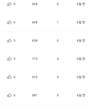
0
558
0
6달 전
5일 이내에 거
기간을 정하여 
를 표시하지 
0
668
1
6달 전
다.
해 추가 개인정
 시점에서 이용
 대해 안내 드
3
638
0
6달 전
, 전기통신사
자문서 및 
3
773
0
6달 전
선한다.
래밍 언어 및 
0
670
0
6달 전
GitHub, 
지함으로써 이용
0
587
0
6달 전
개인정보취급방
한 신청으로 
 없는 형태입니