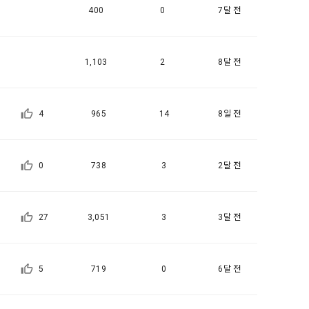
일한 용도로 
400
0
7달 전
1,103
2
8달 전
요금 결제, 물
 등을 "회
4
965
14
8일 전
용촉진등에관한
 및 접속빈도 
융거래법, 전
0
738
3
2달 전
개정할 수 있
그 내용이 이 
27
3,051
3
3달 전
수 있으며, 
페이지의 공지
5
719
0
6달 전
시에는 적용일자
용일자 전일까