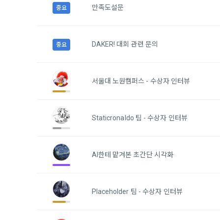
하고 "회원"
고지사항 전
만족도설문
중요
쓰이는 “사이
2) 서비스 
제 3 조 (효
DAKER! 대회 관련 문의
중요
본인인증, 채
본 약관은 온
품 및 증빙발
1. "회사"
서울대 노원캠퍼스 - 수상자 인터뷰
원"이 알 수
3) 서비스 
2. "회사
맞춤 서비스 
법률, 전자상
파악, 통계학
Staticronaldo 팀 - 수상자 인터뷰
자서명법, 소
다.
3. "회사"는
4) 고용 및
AI한테 맡겨본 초간단 시각화
약관과 충돌하
4. “회사”
3. 수집하는
약관을 개정할
가. 수집하는
게시판에 그 
Placeholder 팀 - 수상자 인터뷰
5. '회사'
와 개정사유를