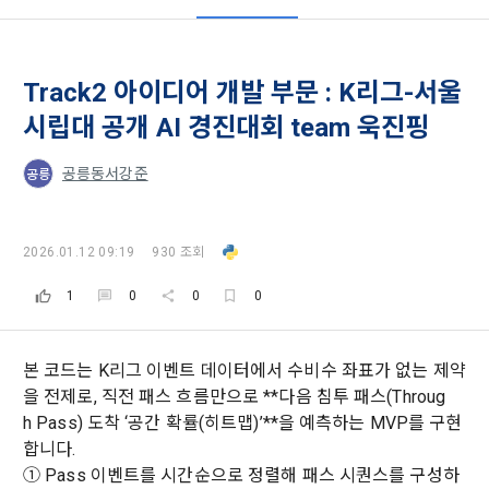
Track2 아이디어 개발 부문 : K리그-서울
시립대 공개 AI 경진대회 team 욱진핑
공릉동서강준
공릉
2026.01.12 09:19
930 조회
모두 읽음
모두 삭제
닫기
알림
0
✕
MY XP
마케팅 정보 수신 동의
개인정보 처리방침
이용약관
XP 안내
1
0
0
0
LEVEL 1
다음 레벨까지
150 XP
0/150 XP
제 1 조 (목적)
1. 광고성 정보의 이용목적 
데이콘 개인정보 처리방침
본 코드는 K리그 이벤트 데이터에서 수비수 좌표가 없는 제약
오늘의 XP
전체 XP
을 전제로, 직전 패스 흐름만으로 **다음 침투 패스(Throug
본 약관은 데이콘 주식회사(이하 “회사”)와 “회원” 간에 정보 서
(2021.05.24 본)
0 / 800
0
h Pass) 도착 ‘공간 확률(히트맵)’**을 예측하는 MVP를 구현
비스를 이용하는 조건 및 절차에 관한 필요한 사항을 약속하여 
DACON이 제공하는 이용자 맞춤형 서비스 및 상품 추천, 각종 
합니다.
규정하는 데 그 목적이 있다. “회원”은 모든 약관에 동의해야 하
경품 행사, 이벤트, 경진대회 홍보 목적 등의 광고성 정보를 전자
데이콘은 이용자 개인정보 보호를 여러 경영요소 가운데 최
적립 XP
사용 XP
며, 어떤 방식이든 본 서비스를 사용한다는 것은 “회원”이 본 약
① Pass 이벤트를 시간순으로 정렬해 패스 시퀀스를 구성하
우편이나 