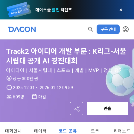
데이스쿨
할인
리턴즈
✕
구독 안내
Track2 아이디어 개발 부문 : K리그-서울
시립대 공개 AI 경진대회
아이디어 | 서울시립대 | 스포츠 | 개발 | MVP | 정성 평가
상금 300만 원
2025.12.01 ~ 2026.01.12 09:59
609명
마감
연습
대회안내
데이터
코드 공유
토크
리더보드