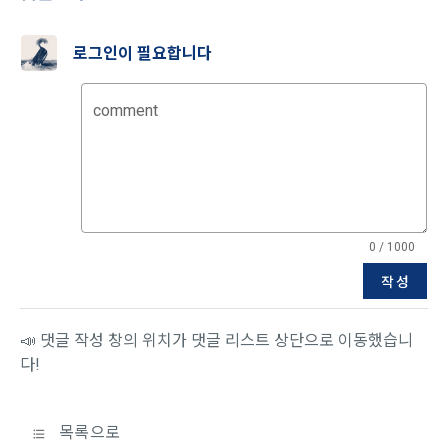
로그인이 필요합니다
comment
0 / 1000
작성
📣 댓글 작성 창의 위치가 댓글 리스트 상단으로 이동했습니
다!
목록으로
이전 이용약관 보러가기 >