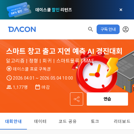
데이스쿨
할인
리턴즈
✕
구독 안내
모두 읽음
모두 삭제
닫기
알림
0
스마트 창고 출고 지연 예측 AI 경진대회
✕
MY XP
마케팅 정보 수신 동의
개인정보 처리방침
이용약관
XP 안내
알고리즘 | 정형 | 회귀 | 스마트물류 | MAE
LEVEL 1
다음 레벨까지
150 XP
데이스쿨 프로 구독권
0/150 XP
제 1 조 (목적)
1. 광고성 정보의 이용목적 
데이콘 개인정보 처리방침
2026.04.01 ~ 2026.05.04 10:00
오늘의 XP
전체 XP
본 약관은 데이콘 주식회사(이하 “회사”)와 “회원” 간에 정보 서
(2021.05.24 본)
0 / 800
0
1,177명
마감
비스를 이용하는 조건 및 절차에 관한 필요한 사항을 약속하여 
DACON이 제공하는 이용자 맞춤형 서비스 및 상품 추천, 각종 
규정하는 데 그 목적이 있다. “회원”은 모든 약관에 동의해야 하
경품 행사, 이벤트, 경진대회 홍보 목적 등의 광고성 정보를 전자
연습
데이콘은 이용자 개인정보 보호를 여러 경영요소 가운데 최
적립 XP
사용 XP
며, 어떤 방식이든 본 서비스를 사용한다는 것은 “회원”이 본 약
우편이나 
0
0
우선의 가치로 두고 있습니다. 데이콘주식회사(이하 ‘데이콘’ 또
관의 전부에 동의한다는 것을 의미하며 본 약관은 “회원”이 서비
는 ‘회사’)는 서비스 기획부터 종료까지 정보통신망 이용촉진 및 
서신우편, 문자(SMS 또는 카카오 알림톡), 푸시, 전화 등을 통해 
스를 사용하는 동안 계속 유효하다. 본 약관은 저작권 분쟁 정책
정보보호 등에 관한 법률(이하 ‘정보통신망법’), 개인정보보호법 
이용자에게 제공합니다.
의 조항을 포함한다.
대회안내
데이터
코드 공유
토크
리더보드
등 국내의 개인정보 보호 법령을 철저히 준수합니다.