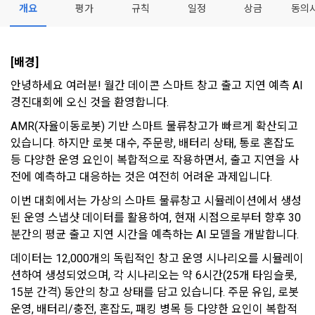
개요
평가
규칙
일정
상금
동의
- 마케팅 수신 동의는 거부하실 수 있으며 동의 이후에라도 고객
제 2 조 (용어의 정의)
1. 개인정보처리방침의 의의
의 의사에 따라 동의를 철회할 수 있습니다.
이 약관에서 사용하는 용어의 정의는 아래와 같다.
데이콘이 어떤 정보를 수집하고, 수집한 정보를 어떻게 사용하
동의를 거부 하시더라도 DACON에서 제공하는 서비스의 이용
1."사이트"라 함은 "회사"가 서비스를 "회원"에게 제공하기 위하
[배경] 
며, 필요에 따라 누구와 이를 공유(‘위탁 또는 제공’)하며, 이용목
에 제한이 되지 않습니다.
여 컴퓨터 등 정보 통신 설비를 이용하여 설정한 가상의 영업장 
적을 달성한 정보를 언제, 어떻게 파기 하는지 등 ‘개인정보의 한
단, 할인, 이벤트 및 이용자 맞춤형 상품 추천 등의 마케팅 정보 
안녕하세요 여러분! 월간 데이콘 스마트 창고 출고 지연 예측 AI 
또는 "회사"가 운영하는 아래 웹사이트를 말한다.
[데이콘] 회원가입 인증메일
메일 인증 필요
살이’와 관련한 정보를 투명하게 제공합니다.
안내 서비스가 제한됩니다.
경진대회에 오신 것을 환영합니다.
가. ***.dacon.io
AMR(자율이동로봇) 기반 스마트 물류창고가 빠르게 확산되고 
2. "서비스"라 함은 “대회”, “교육”, “인재풀 등록” 등 사이트에서 
정보주체로서 이용자는 자신의 개인정보에 대해 어떤 권리를 가
있습니다. 하지만 로봇 대수, 주문량, 배터리 상태, 통로 혼잡도 
2. 미동의 시 불이익 사항
제공하는 모든 서비스를 말한다. 그 외 "회사"가 운영하는 사이
지고 있으며, 이를 어떤 방법과 절차로 행사할 수 있는지를 알려 
등 다양한 운영 요인이 복합적으로 작용하면서, 출고 지연을 사
트를 통해 개인이 등록한 자료를 DB화하여 각각의 목적에 맞게 
개인정보보호법 제22조 제5항에 의해 선택정보 사항에 대해서
드립니다. 또한, 법정대리인(부모 등)이 만14세 미만 아동의 개
분류, 가공, 집계하여 정보를 제공하는 서비스를 포함한다.
전에 예측하고 대응하는 것은 여전히 어려운 과제입니다.
는 동의 거부 하시더라도 서비스 이용에 제한되지 않습니다.
인정보 보호를 위해 어떤 권리를 행사할 수 있는지도 함께 안내
3. "개인회원"이라 함은 서비스를 이용하기 위하여 이 약관에 동
합니다.
이번 대회에서는 가상의 스마트 물류창고 시뮬레이션에서 생성
단, 할인, 이벤트 및 이용자 맞춤형 상품 추천 등의 마케팅 정보 
의하고 "회사"와 이용 계약을 체결한 개인을 말한다.
안내 서비스가 제한됩니다.
된 운영 스냅샷 데이터를 활용하여, 현재 시점으로부터 향후 30
분간의 평균 출고 지연 시간을 예측하는 AI 모델을 개발합니다.
4. “인재회원”이라 함은 “데이콘 인재풀 서비스”를 이용하기 위
개인정보 침해사고가 발생하는 경우, 추가적인 피해를 예방하고 
하여 본인의 개인정보와 프로젝트, 코드 등을 공유한 자로서, 채
이미 발생한 피해를 복구하기 위해 누구에게 연락하여 어떤 도
데이터는 12,000개의 독립적인 창고 운영 시나리오를 시뮬레이
3. 서비스 정보 수신 동의 철회
용 의뢰 “기업회원”에게 개인정보, 프로젝트, 코드 등을 제공하
움을 받을 수 있는지 알려 드립니다.
션하여 생성되었으며, 각 시나리오는 약 6시간(25개 타임슬롯, 
는 것에 동의한 “개인회원”을 말한다.
DACON에서 제공하는 마케팅 정보를 원하지 않을 경우 ‘홈>계
15분 간격) 동안의 창고 상태를 담고 있습니다. 주문 유입, 로봇 
정관리 페이지의 하단 마케팅(대회 진행, 교육 등) 정보 수신 동
5. “기업회원”이라 함은 “회사”에 대회의 주최를 의뢰하거나, 채
운영, 배터리/충전, 혼잡도, 패킹 병목 등 다양한 요인이 복합적
의(선택)’에서 철회를 요청할 수 있습니다.
그 무엇보다도, 개인정보와 관련하여 데이콘과 이용자 간의 권