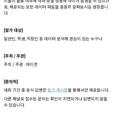
이블의 활용 여부에 따라 모델 성능에 차이가 발생할 수 있으므
제 3 조 (효력의 발생 및 변경)
로, 제공되는 모든 데이터 파일을 꼼꼼히 살펴보시길 권장합니
본 약관은 온라인을 통하여 “회원”에게 공시함으로써 효력을 발
다.
소셜 계정으로 로그인
생한다.
3) 서비스 개발 및 마케팅ㆍ광고 활용
데이콘 회원가입을 환영합니다. 메일 인증은 데이콘 회원가입
로그인 하시려면 아래 이메일로 인증이 필요합니다. 이메일을 다
을 위한 필수 절차입니다. 아래 이메일을 인증하여 회원가입 절
시 보내시겠습니까?
1. "회사"는 이 약관의 내용과 상호, 영업소 소재지, 대표자의 성
맞춤 서비스 제공, 서비스 안내 및 이용권유, 서비스 개선 및 신
구글 로그인
차를 완료하여 주시기 바랍니다.
명, 사업자등록번호, 연락처 등을 "회원"이 알 수 있도록 초기 화
규 서비스 개발을 위한 통계 및 접속빈도 파악, 통계학적 특성에 
[참가 대상]
면에 게시하거나 기타의 방법으로 "회원"에게 공지해야 한다.
따른 광고, 이벤트 정보 및 참여기회 제공
아직 데이콘 계정이 없나요?
회원가입
일반인, 학생, 직장인 등 데이터 분석에 관심이 있는 누구나
2. "회사"는 약관의규제등에관한법률, 전기통신기본법, 전기통
신사업법, 정보통신망이용촉진등에관한법률, 전자상거래 등에
4) 고용 및 취업동향 파악을 위한 통계학적 분석, 서비스 고도화
서의 소비자보호에 관한 법률, 전자문서 및 전자거래기본법, 전
를 위한 데이터 분석
[주최 / 주관]
자금융거래법, 전자서명법, 소비자기본법, 개인정보보호법 등 
관련법을 위배하지 않는 범위에서 이 약관을 개정할 수 있다.
주최 / 주관 : 데이콘
3. 수집하는 개인정보 항목 및 수집방법
3. "회사"는 "서비스"에 대해 별도의 이용약관 또는 정책(이하 
“별도약관”)을 둘 수 있으며, 그 내용이 이 약관과 충돌하는 경우 
가. 수집하는 개인정보의 항목
[문의처]
“별도약관”이 우선하여 적용된다.
대회 기간 중 공식 답변은 
토크 게시판
을 통해서만 제공됩니다.
4. “회사”의 영업상 중요한 사유 또는 관계 법령에 의한 변경사
1) 회원가입 시 수집하는 항목
유가 있을 때, 약관을 변경할 수 있으며, 약관을 개정할 경우에는 
다른 채널로 접수된 문의는 확인이 지연되거나 답변되지 않을 
적용일자 및 개정사유를 명시하여 현행 약관과 함께 “회사” 홈페
필수 항목 : 아이디, 비밀번호, 이름, 닉네임, 이메일
수 있습니다.
이지의 공지게시판에 그 적용일자 7일 이전부터 적용일자 전일
선택 항목 : 휴대폰번호, 생년월일, 국가, 직업
까지 공지한다.