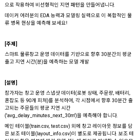
용 의뢰 서비스 등을 이용하기 위해 “회사”와 일정 계약을 한 개
으로 작용하여 비선형적인 지연 패턴을 만들어냅니다.
리 및 의무 관계를 규정하여 이용자의 ‘개인정보자기결정권’을 
인 또는 법인을 말한다.
또한 향후 마케팅 활용에 새롭게 동의하고자 하는 경우에는 ‘홈>
보장하는 수단이 됩니다.
계정관리 페이지의 하단 마케팅(대회 진행, 교육 등) 정보 수신 
데이커 여러분의 EDA 능력과 모델링 실력으로 이 복합적인 물
6. “해커톤”이라 함은 “회사”가 “사이트”에 출제한 문제에 “개인
동의(선택)’에서 동의하실 수 있습니다.
류 병목 현상을 예측해 보세요!
회원”이 AI 코드를 제출하고, “회사”는 이를 평가하여 우수작을 
선정하는 제반 행위를 말한다.
2. 개인정보의 수집 및 이용목적
7. “대회"라 함은 “기업회원”이 인력을 채용하거나 또는 솔루션
2021.05.25
데이콘 주식회사(이하 “회사”)는 다음 목적을 위하여 개인정보
[주제] 
을 크라우드소싱하기 위하여 “회사"에 의뢰하는 경연대회 또는 
를 수집하고 있으며, 다음 목적 이외의 용도로는 수집한 개인정
해커톤, AI해커톤, AI경진대회 등을 말한다.
스마트 물류창고 운영 데이터를 기반으로 향후 30분간의 평균 
보를 이용하지 않습니다.
출고 지연 시간(분)을 예측하는 모델 개발
8. “교육”이라 함은 “회사”가  제공하는 교육컨텐츠를 포함한 온
라인/오프라인 교육서비스를 말한다.
1) 회원관리
9. "아이디"라 함은 회원의 식별과 회원의 서비스 이용을 위하여 
[설명]
회원제 서비스 이용에 따른 본인확인, 본인의 의사확인, 고객문
"회원"이 가입 시 사용한 이메일 주소를 말한다.
의에 대한 응답, 새로운 정보의 소개 및 고지사항 전달
참가자는 창고 운영 스냅샷 데이터(로봇 상태, 주문량, 배터리, 
10. "비밀번호"라 함은 "회사"의 서비스를 이용하려는 사람이 아
혼잡도 등 90개 피처)를 분석하여, 각 시점에서 향후 30분간 출
이디를 부여받은 자와 동일인임을 확인하고 "회원"의 권익을 보
고되는 주문들의 평균 지연 시간
호하기 위하여 "회원"이 선정한 문자와 숫자의 조합 또는 이와 
2) 서비스 제공에 관한 계약 이행 및 서비스 제공에 따른 요금정
('avg_delay_minutes_next_30m')을 예측해야 합니다.
동일한 용도로 쓰이는 “사이트”에서 자동 생성된 인증코드를 말
산
한다.
메인 테이블(train.csv, test.csv) 외에 창고 레이아웃 정보를 담
본인인증, 채용정보 매칭 및 컨텐츠 제공을 위한 개인식별, 회원 
간의 상호 연락, 구매 및 요금 결제, 물품 및 증빙발송, 부정 이용
은 보조 테이블(layout_info.csv)이 별도로 제공됩니다. 보조 테
방지와 비인가 사용방지