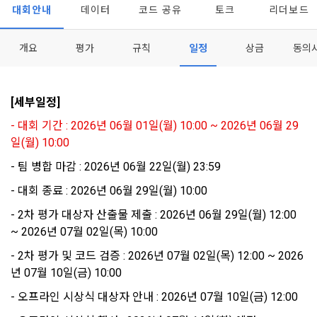
[데이콘] 회원가입 인증메일
메일 인증 필요
1. 개인정보처리방침의 의의
의 의사에 따라 동의를 철회할 수 있습니다.
대회안내
데이터
코드 공유
토크
리더보드
이 약관에서 사용하는 용어의 정의는 아래와 같다.
데이콘이 어떤 정보를 수집하고, 수집한 정보를 어떻게 사용하
동의를 거부 하시더라도 DACON에서 제공하는 서비스의 이용
1."사이트"라 함은 "회사"가 서비스를 "회원"에게 제공하기 위하
며, 필요에 따라 누구와 이를 공유(‘위탁 또는 제공’)하며, 이용목
에 제한이 되지 않습니다.
개요
평가
규칙
일정
상금
동의
여 컴퓨터 등 정보 통신 설비를 이용하여 설정한 가상의 영업장 
적을 달성한 정보를 언제, 어떻게 파기 하는지 등 ‘개인정보의 한
단, 할인, 이벤트 및 이용자 맞춤형 상품 추천 등의 마케팅 정보 
또는 "회사"가 운영하는 아래 웹사이트를 말한다.
살이’와 관련한 정보를 투명하게 제공합니다.
안내 서비스가 제한됩니다.
가. ***.dacon.io
[세부일정]
2. "서비스"라 함은 “대회”, “교육”, “인재풀 등록” 등 사이트에서 
정보주체로서 이용자는 자신의 개인정보에 대해 어떤 권리를 가
2. 미동의 시 불이익 사항
제공하는 모든 서비스를 말한다. 그 외 "회사"가 운영하는 사이
- 대회 기간 : 2026년 06월 01일(월) 10:00 ~ 2026년 06월 29
지고 있으며, 이를 어떤 방법과 절차로 행사할 수 있는지를 알려 
트를 통해 개인이 등록한 자료를 DB화하여 각각의 목적에 맞게 
일(월) 10:00
개인정보보호법 제22조 제5항에 의해 선택정보 사항에 대해서
드립니다. 또한, 법정대리인(부모 등)이 만14세 미만 아동의 개
분류, 가공, 집계하여 정보를 제공하는 서비스를 포함한다.
는 동의 거부 하시더라도 서비스 이용에 제한되지 않습니다.
인정보 보호를 위해 어떤 권리를 행사할 수 있는지도 함께 안내
- 팀 병합 마감 : 2026년 06월 22일(월) 23:59
3. "개인회원"이라 함은 서비스를 이용하기 위하여 이 약관에 동
합니다.
단, 할인, 이벤트 및 이용자 맞춤형 상품 추천 등의 마케팅 정보 
- 대회 종료 : 2026년 06월 29일(월) 10:00
의하고 "회사"와 이용 계약을 체결한 개인을 말한다.
안내 서비스가 제한됩니다.
4. “인재회원”이라 함은 “데이콘 인재풀 서비스”를 이용하기 위
- 2차 평가 대상자 산출물 제출 : 2026년 06월 29일(월) 12:00 
개인정보 침해사고가 발생하는 경우, 추가적인 피해를 예방하고 
하여 본인의 개인정보와 프로젝트, 코드 등을 공유한 자로서, 채
~ 2026년 07월 02일(목) 10:00
이미 발생한 피해를 복구하기 위해 누구에게 연락하여 어떤 도
3. 서비스 정보 수신 동의 철회
용 의뢰 “기업회원”에게 개인정보, 프로젝트, 코드 등을 제공하
움을 받을 수 있는지 알려 드립니다.
- 2차 평가 및 코드 검증 : 2026년 07월 02일(목) 12:00 ~ 2026
는 것에 동의한 “개인회원”을 말한다.
DACON에서 제공하는 마케팅 정보를 원하지 않을 경우 ‘홈>계
년 07월 10일(금) 10:00
정관리 페이지의 하단 마케팅(대회 진행, 교육 등) 정보 수신 동
5. “기업회원”이라 함은 “회사”에 대회의 주최를 의뢰하거나, 채
의(선택)’에서 철회를 요청할 수 있습니다.
그 무엇보다도, 개인정보와 관련하여 데이콘과 이용자 간의 권
용 의뢰 서비스 등을 이용하기 위해 “회사”와 일정 계약을 한 개
- 오프라인 시상식 대상자 안내 : 2026년 07월 10일(금) 12:00
리 및 의무 관계를 규정하여 이용자의 ‘개인정보자기결정권’을 
인 또는 법인을 말한다.
또한 향후 마케팅 활용에 새롭게 동의하고자 하는 경우에는 ‘홈>