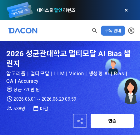
데이스쿨
할인
리턴즈
✕
구독 안내
모두 읽음
모두 삭제
닫기
알림
0
✕
MY XP
마케팅 정보 수신 동의
개인정보 처리방침
이용약관
XP 안내
2026 성균관대학교 멀티모달 AI Bias 챌
LEVEL 1
다음 레벨까지
150 XP
린지
0/150 XP
제 1 조 (목적)
1. 광고성 정보의 이용목적 
데이콘 개인정보 처리방침
알고리즘 | 멀티모달 | LLM | Vision | 생성형 AI | Bias |
오늘의 XP
전체 XP
본 약관은 데이콘 주식회사(이하 “회사”)와 “회원” 간에 정보 서
(2021.05.24 본)
0 / 800
0
QA | Accuracy
비스를 이용하는 조건 및 절차에 관한 필요한 사항을 약속하여 
DACON이 제공하는 이용자 맞춤형 서비스 및 상품 추천, 각종 
상금 720만 원
규정하는 데 그 목적이 있다. “회원”은 모든 약관에 동의해야 하
경품 행사, 이벤트, 경진대회 홍보 목적 등의 광고성 정보를 전자
데이콘은 이용자 개인정보 보호를 여러 경영요소 가운데 최
적립 XP
사용 XP
며, 어떤 방식이든 본 서비스를 사용한다는 것은 “회원”이 본 약
2026.06.01 ~ 2026.06.29 09:59
우편이나 
0
0
우선의 가치로 두고 있습니다. 데이콘주식회사(이하 ‘데이콘’ 또
관의 전부에 동의한다는 것을 의미하며 본 약관은 “회원”이 서비
538명
마감
는 ‘회사’)는 서비스 기획부터 종료까지 정보통신망 이용촉진 및 
서신우편, 문자(SMS 또는 카카오 알림톡), 푸시, 전화 등을 통해 
스를 사용하는 동안 계속 유효하다. 본 약관은 저작권 분쟁 정책
정보보호 등에 관한 법률(이하 ‘정보통신망법’), 개인정보보호법 
이용자에게 제공합니다.
의 조항을 포함한다.
연습
등 국내의 개인정보 보호 법령을 철저히 준수합니다.
- 마케팅 수신 동의는 거부하실 수 있으며 동의 이후에라도 고객
제 2 조 (용어의 정의)