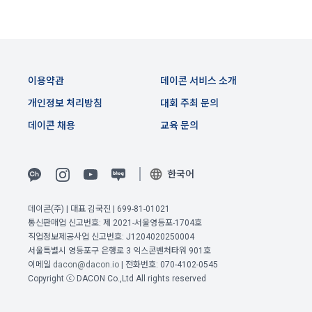
며, 정책 또한 개정될 시에는 적용일자와 개정사유를 명시하여 
데이콘 내의 개별 서비스 이용, 상금 및 상품 지급 과정에서 해당 
“회사” 홈페이지의 공지게시판에 그 적용일자 7일 이전부터 적
서비스의 이용자에 한해 추가 개인정보 수집이 발생할 수 있습
용일자 전일까지 공지한다.
니다. 추가로 개인정보를 수집할 경우에는 해당 개인정보 수집 
시점에서 이용자에게 ‘수집하는 개인정보 항목, 개인정보의 수
6. "회원"은 변경된 약관에 대해 거부할 권리가 있다. "회원"은 변
집 및 이용목적, 개인정보의 보관기간’에 대해 안내 드리고 동의
경된 약관이 공지된 지 15일 이내에 거부의사를 표명할 수 있다. 
이용약관
데이콘 서비스 소개
를 받습니다.
"회원"이 거부하는 경우 본 서비스 제공자인 "회사"는 15일의 기
개인정보 처리방침
대회 주최 문의
간을 정하여 "회원"에게 사전 통지 후 당해 "회원"과의 계약을 해
지할 수 있다. 만약, "회원"이 거부의사를 표시하지 않거나, 전항
2) 데이콘 인재풀 등록 시 수집하는 항목
데이콘 채용
교육 문의
에 따라 시행일 이후에 "서비스"를 이용하는 경우에는 동의한 것
필수 항목: 이름, 이메일, 핸드폰 번호, 경력, 신입/경력 해당 사항 
으로 간주한다.
여부, 사용 가능한 프로그래밍 언어 및 사용 경험, 프로젝트 또는 
한국어
대회 코드 링크1개, 구직 의향,
 희망근무지역
제 4 조 (약관의 해석)
선택 항목: 프로젝트 또는 대회 코드 링크(추가분), 기타 수상 경
데이콘(주) | 대표 김국진 | 699-81-01021
1. 이 약관에서 규정하지 않은 사항에 관해서는 약관의규제등에
력, 개인 운영 사이트 링크(GitHub, Linkedin 등) ,영상, ppt 
통신판매업 신고번호: 제 2021-서울영등포-1704호
이전 이용약관 보러가기 >
관한법률, 전기통신기본법, 전기통신사업법, 정보통신망이용촉
직업정보제공사업 신고번호: J1204020250004
진등에관한법률, 전자상거래 등에서의 소비자보호에 관한 법률, 
확인
확인
확인
서울특별시 영등포구 은행로 3 익스콘벤처타워 901호
3) 모바일 서비스 이용 시 수집되는 항목
전자문서 및 전자거래기본법, 전자금융거래법, 전자서명법, 소
이메일
dacon@dacon.io
| 전화번호: 070-4102-0545
비자기본법 등의 관계법령에 따른다.
모바일 서비스의 특성상 단말기 모델 정보가 수집될 수 있으나, 
Copyright ⓒ DACON Co.,Ltd All rights reserved
이는 개인을 식별할 수 없는 형태입니다.
2. "회원"이 "회사"와 개별 계약을 체결하여 서비스를 이용하는 
경우에는 개별 계약이 우선한다.