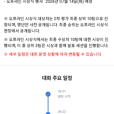
- 오프라인 시상식 행사 : 2026년 07월 14일(화) 예정
보장하는 수단이 됩니다.
계정관리 페이지의 하단 마케팅(대회 진행, 교육 등) 정보 수신 
6. “해커톤”이라 함은 “회사”가 “사이트”에 출제한 문제에 “개인
동의(선택)’에서 동의하실 수 있습니다.
회원”이 AI 코드를 제출하고, “회사”는 이를 평가하여 우수작을 
선정하는 제반 행위를 말한다.
2. 개인정보의 수집 및 이용목적
※ 오프라인 시상식 대상자는 2차 평가 최종 상위 10팀으로 선
7. “대회"라 함은 “기업회원”이 인력을 채용하거나 또는 솔루션
정되며, 명단만 사전 공개됩니다. 최종 순위는 오프라인 시상식 
2021.05.25
데이콘 주식회사(이하 “회사”)는 다음 목적을 위하여 개인정보
을 크라우드소싱하기 위하여 “회사"에 의뢰하는 경연대회 또는 
현장에서 공개됩니다.
를 수집하고 있으며, 다음 목적 이외의 용도로는 수집한 개인정
해커톤, AI해커톤, AI경진대회 등을 말한다.
보를 이용하지 않습니다.
※ 오프라인 시상식에서는 최종 수상자 10팀에 대한 시상이 진
8. “교육”이라 함은 “회사”가  제공하는 교육컨텐츠를 포함한 온
행되며, 이 중 상위 3팀은 시상과 함께 발표 세션을 진행합니다.
소셜 계정으로 로그인
라인/오프라인 교육서비스를 말한다.
데이콘 회원가입을 환영합니다. 메일 인증은 데이콘 회원가입
로그인 하시려면 아래 이메일로 인증이 필요합니다. 이메일을 다
1) 회원관리
을 위한 필수 절차입니다. 아래 이메일을 인증하여 회원가입 절
※ 세부 일정은 대회 운영 상황에 따라 변동될 수 있습니다.
시 보내시겠습니까?
9. "아이디"라 함은 회원의 식별과 회원의 서비스 이용을 위하여 
구글 로그인
차를 완료하여 주시기 바랍니다.
회원제 서비스 이용에 따른 본인확인, 본인의 의사확인, 고객문
"회원"이 가입 시 사용한 이메일 주소를 말한다.
의에 대한 응답, 새로운 정보의 소개 및 고지사항 전달
아직 데이콘 계정이 없나요?
회원가입
10. "비밀번호"라 함은 "회사"의 서비스를 이용하려는 사람이 아
이디를 부여받은 자와 동일인임을 확인하고 "회원"의 권익을 보
대회 주요 일정
호하기 위하여 "회원"이 선정한 문자와 숫자의 조합 또는 이와 
2) 서비스 제공에 관한 계약 이행 및 서비스 제공에 따른 요금정
동일한 용도로 쓰이는 “사이트”에서 자동 생성된 인증코드를 말
산
06.01
한다.
본인인증, 채용정보 매칭 및 컨텐츠 제공을 위한 개인식별, 회원 
대회 시작
간의 상호 연락, 구매 및 요금 결제, 물품 및 증빙발송, 부정 이용
방지와 비인가 사용방지
제 3 조 (효력의 발생 및 변경)
06.22