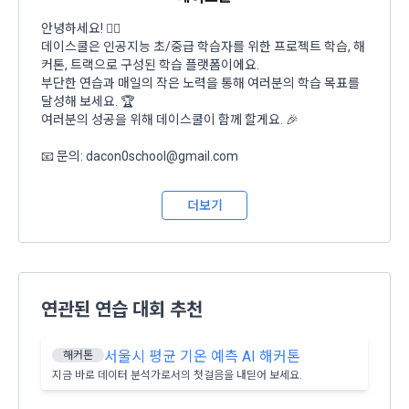
며, 정책 또한 개정될 시에는 적용일자와 개정사유를 명시하여 
데이콘 내의 개별 서비스 이용, 상금 및 상품 지급 과정에서 해당 
안녕하세요! 🙋‍♀️
“회사” 홈페이지의 공지게시판에 그 적용일자 7일 이전부터 적
서비스의 이용자에 한해 추가 개인정보 수집이 발생할 수 있습
데이스쿨은 인공지능 초/중급 학습자를 위한 프로젝트 학습, 해
용일자 전일까지 공지한다.
니다. 추가로 개인정보를 수집할 경우에는 해당 개인정보 수집 
커톤, 트랙으로 구성된 학습 플랫폼이에요.
시점에서 이용자에게 ‘수집하는 개인정보 항목, 개인정보의 수
6. "회원"은 변경된 약관에 대해 거부할 권리가 있다. "회원"은 변
부단한 연습과 매일의 작은 노력을 통해 여러분의 학습 목표를
집 및 이용목적, 개인정보의 보관기간’에 대해 안내 드리고 동의
경된 약관이 공지된 지 15일 이내에 거부의사를 표명할 수 있다. 
달성해 보세요. 🏆
를 받습니다.
"회원"이 거부하는 경우 본 서비스 제공자인 "회사"는 15일의 기
여러분의 성공을 위해 데이스쿨이 함께 할게요. 🎉
간을 정하여 "회원"에게 사전 통지 후 당해 "회원"과의 계약을 해
지할 수 있다. 만약, "회원"이 거부의사를 표시하지 않거나, 전항
📧 문의: dacon0school@gmail.com
2) 데이콘 인재풀 등록 시 수집하는 항목
에 따라 시행일 이후에 "서비스"를 이용하는 경우에는 동의한 것
필수 항목: 이름, 이메일, 핸드폰 번호, 경력, 신입/경력 해당 사항 
으로 간주한다.
더보기
여부, 사용 가능한 프로그래밍 언어 및 사용 경험, 프로젝트 또는 
대회 코드 링크1개, 구직 의향,
 희망근무지역
제 4 조 (약관의 해석)
선택 항목: 프로젝트 또는 대회 코드 링크(추가분), 기타 수상 경
이전 이용약관 보러가기 >
1. 이 약관에서 규정하지 않은 사항에 관해서는 약관의규제등에
력, 개인 운영 사이트 링크(GitHub, Linkedin 등) ,영상, ppt 
관한법률, 전기통신기본법, 전기통신사업법, 정보통신망이용촉
확인
확인
확인
연관된 연습 대회 추천
진등에관한법률, 전자상거래 등에서의 소비자보호에 관한 법률, 
3) 모바일 서비스 이용 시 수집되는 항목
전자문서 및 전자거래기본법, 전자금융거래법, 전자서명법, 소
서울시 평균 기온 예측 AI 해커톤
해커톤
비자기본법 등의 관계법령에 따른다.
모바일 서비스의 특성상 단말기 모델 정보가 수집될 수 있으나, 
지금 바로 데이터 분석가로서의 첫걸음을 내딛어 보세요.
이는 개인을 식별할 수 없는 형태입니다.
2. "회원"이 "회사"와 개별 계약을 체결하여 서비스를 이용하는 
경우에는 개별 계약이 우선한다.