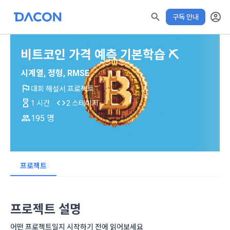
구독 안내
비트코인 가격 예측 기본학습 ⛏️
모두 읽음
모두 삭제
닫기
✕
알림
0
✕
MY XP
시계열, 정형, RMSE
마케팅 정보 수신 동의
개인정보 처리방침
이용약관
XP 안내
학습 전 확인해주세요!
수료증 발급 기간
대회 해설서 프로젝트
LEVEL 1
다음 레벨까지
150 XP
0/150 XP
1 시간
2 스테이지
아래 수료기준 충족 후 발급가능
제 1 조 (목적)
1. 광고성 정보의 이용목적 
데이콘 개인정보 처리방침
195 명
오늘의 XP
전체 XP
본 약관은 데이콘 주식회사(이하 “회사”)와 “회원” 간에 정보 서
(2021.05.24 본)
수료 기준
0 / 800
0
비스를 이용하는 조건 및 절차에 관한 필요한 사항을 약속하여 
DACON이 제공하는 이용자 맞춤형 서비스 및 상품 추천, 각종 
학습 진도율 80% 이상 + XP 사용 20% 이내
규정하는 데 그 목적이 있다. “회원”은 모든 약관에 동의해야 하
경품 행사, 이벤트, 경진대회 홍보 목적 등의 광고성 정보를 전자
XP에 대한 자세한 사항은
데이콘은 이용자 개인정보 보호를 여러 경영요소 가운데 최
적립 XP
사용 XP
며, 어떤 방식이든 본 서비스를 사용한다는 것은 “회원”이 본 약
우편이나 
프로젝트
더보기 > 공지사항> XP 업데이트
안내를 참고해주세요.
0
0
우선의 가치로 두고 있습니다. 데이콘주식회사(이하 ‘데이콘’ 또
관의 전부에 동의한다는 것을 의미하며 본 약관은 “회원”이 서비
위의 주의사항을 확인했습니다.
는 ‘회사’)는 서비스 기획부터 종료까지 정보통신망 이용촉진 및 
서신우편, 문자(SMS 또는 카카오 알림톡), 푸시, 전화 등을 통해 
스를 사용하는 동안 계속 유효하다. 본 약관은 저작권 분쟁 정책
정보보호 등에 관한 법률(이하 ‘정보통신망법’), 개인정보보호법 
이용자에게 제공합니다.
의 조항을 포함한다.
학습하기
등 국내의 개인정보 보호 법령을 철저히 준수합니다.
프로젝트 설명
- 마케팅 수신 동의는 거부하실 수 있으며 동의 이후에라도 고객
제 2 조 (용어의 정의)
어떤 프로젝트일지 시작하기 전에 읽어보세요
[데이콘] 회원가입 인증메일
메일 인증 필요