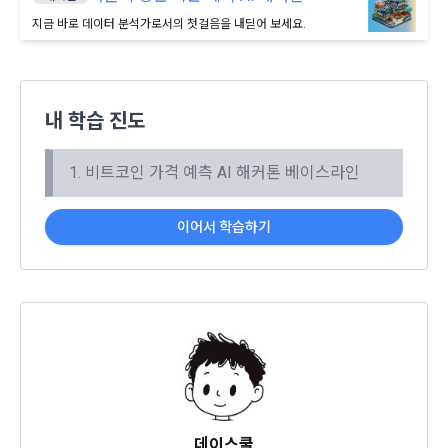
본 약관은 온라인을 통하여 “회원”에게 공시함으로써 효력을 발
생한다.
지금 바로 데이터 분석가로서의 첫걸음을 내딛어 보세요.
3) 서비스 개발 및 마케팅ㆍ광고 활용
1. "회사"는 이 약관의 내용과 상호, 영업소 소재지, 대표자의 성
맞춤 서비스 제공, 서비스 안내 및 이용권유, 서비스 개선 및 신
명, 사업자등록번호, 연락처 등을 "회원"이 알 수 있도록 초기 화
규 서비스 개발을 위한 통계 및 접속빈도 파악, 통계학적 특성에 
닫기
확인
재발송
면에 게시하거나 기타의 방법으로 "회원"에게 공지해야 한다.
따른 광고, 이벤트 정보 및 참여기회 제공
내 학습 진도
2. "회사"는 약관의규제등에관한법률, 전기통신기본법, 전기통
신사업법, 정보통신망이용촉진등에관한법률, 전자상거래 등에
4) 고용 및 취업동향 파악을 위한 통계학적 분석, 서비스 고도화
1. 비트코인 가격 예측 AI 해커톤 베이스라인
서의 소비자보호에 관한 법률, 전자문서 및 전자거래기본법, 전
를 위한 데이터 분석
자금융거래법, 전자서명법, 소비자기본법, 개인정보보호법 등 
관련법을 위배하지 않는 범위에서 이 약관을 개정할 수 있다.
이어서 학습하기
3. 수집하는 개인정보 항목 및 수집방법
3. "회사"는 "서비스"에 대해 별도의 이용약관 또는 정책(이하 
“별도약관”)을 둘 수 있으며, 그 내용이 이 약관과 충돌하는 경우 
가. 수집하는 개인정보의 항목
“별도약관”이 우선하여 적용된다.
4. “회사”의 영업상 중요한 사유 또는 관계 법령에 의한 변경사
1) 회원가입 시 수집하는 항목
유가 있을 때, 약관을 변경할 수 있으며, 약관을 개정할 경우에는 
적용일자 및 개정사유를 명시하여 현행 약관과 함께 “회사” 홈페
필수 항목 : 아이디, 비밀번호, 이름, 닉네임, 이메일
이지의 공지게시판에 그 적용일자 7일 이전부터 적용일자 전일
선택 항목 : 휴대폰번호, 생년월일, 국가, 직업
까지 공지한다.
5. '회사' 약관의 조항에 따른 정책을 제정 및 변경할 권리를 가지
데이스쿨