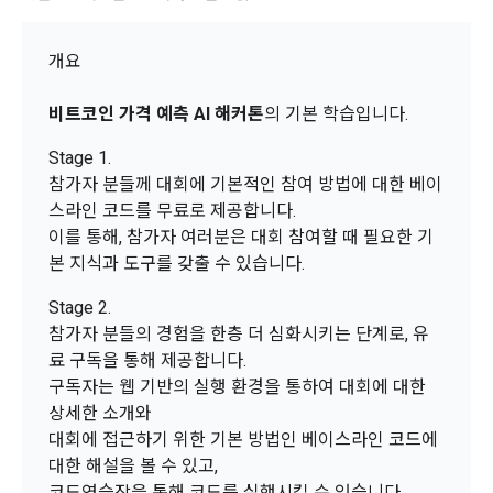
1. 개인정보처리방침의 의의
의 의사에 따라 동의를 철회할 수 있습니다.
이 약관에서 사용하는 용어의 정의는 아래와 같다.
데이콘이 어떤 정보를 수집하고, 수집한 정보를 어떻게 사용하
동의를 거부 하시더라도 DACON에서 제공하는 서비스의 이용
1."사이트"라 함은 "회사"가 서비스를 "회원"에게 제공하기 위하
개요
며, 필요에 따라 누구와 이를 공유(‘위탁 또는 제공’)하며, 이용목
에 제한이 되지 않습니다.
여 컴퓨터 등 정보 통신 설비를 이용하여 설정한 가상의 영업장 
적을 달성한 정보를 언제, 어떻게 파기 하는지 등 ‘개인정보의 한
단, 할인, 이벤트 및 이용자 맞춤형 상품 추천 등의 마케팅 정보 
또는 "회사"가 운영하는 아래 웹사이트를 말한다.
살이’와 관련한 정보를 투명하게 제공합니다.
비트코인 가격 예측 AI 해커톤
의 기본 학습입니다.
안내 서비스가 제한됩니다.
가. ***.dacon.io
Stage 1.
2. "서비스"라 함은 “대회”, “교육”, “인재풀 등록” 등 사이트에서 
정보주체로서 이용자는 자신의 개인정보에 대해 어떤 권리를 가
참가자 분들께 대회에 기본적인 참여 방법에 대한 베이
2. 미동의 시 불이익 사항
제공하는 모든 서비스를 말한다. 그 외 "회사"가 운영하는 사이
지고 있으며, 이를 어떤 방법과 절차로 행사할 수 있는지를 알려 
스라인 코드를 무료로 제공합니다.
트를 통해 개인이 등록한 자료를 DB화하여 각각의 목적에 맞게 
개인정보보호법 제22조 제5항에 의해 선택정보 사항에 대해서
드립니다. 또한, 법정대리인(부모 등)이 만14세 미만 아동의 개
이를 통해, 참가자 여러분은 대회 참여할 때 필요한 기
분류, 가공, 집계하여 정보를 제공하는 서비스를 포함한다.
는 동의 거부 하시더라도 서비스 이용에 제한되지 않습니다.
인정보 보호를 위해 어떤 권리를 행사할 수 있는지도 함께 안내
본 지식과 도구를 갖출 수 있습니다.
3. "개인회원"이라 함은 서비스를 이용하기 위하여 이 약관에 동
합니다.
단, 할인, 이벤트 및 이용자 맞춤형 상품 추천 등의 마케팅 정보 
의하고 "회사"와 이용 계약을 체결한 개인을 말한다.
안내 서비스가 제한됩니다.
Stage 2.
4. “인재회원”이라 함은 “데이콘 인재풀 서비스”를 이용하기 위
참가자 분들의 경험을 한층 더 심화시키는 단계로, 유
개인정보 침해사고가 발생하는 경우, 추가적인 피해를 예방하고 
하여 본인의 개인정보와 프로젝트, 코드 등을 공유한 자로서, 채
료 구독을 통해 제공합니다.
이미 발생한 피해를 복구하기 위해 누구에게 연락하여 어떤 도
3. 서비스 정보 수신 동의 철회
용 의뢰 “기업회원”에게 개인정보, 프로젝트, 코드 등을 제공하
구독자는 웹 기반의 실행 환경을 통하여 대회에 대한
움을 받을 수 있는지 알려 드립니다.
는 것에 동의한 “개인회원”을 말한다.
DACON에서 제공하는 마케팅 정보를 원하지 않을 경우 ‘홈>계
상세한 소개와
정관리 페이지의 하단 마케팅(대회 진행, 교육 등) 정보 수신 동
5. “기업회원”이라 함은 “회사”에 대회의 주최를 의뢰하거나, 채
대회에 접근하기 위한 기본 방법인 베이스라인 코드에
의(선택)’에서 철회를 요청할 수 있습니다.
그 무엇보다도, 개인정보와 관련하여 데이콘과 이용자 간의 권
용 의뢰 서비스 등을 이용하기 위해 “회사”와 일정 계약을 한 개
대한 해설을 볼 수 있고,
리 및 의무 관계를 규정하여 이용자의 ‘개인정보자기결정권’을 
인 또는 법인을 말한다.
또한 향후 마케팅 활용에 새롭게 동의하고자 하는 경우에는 ‘홈>
코드연습장을 통해 코드를 실행시킬 수 있습니다.