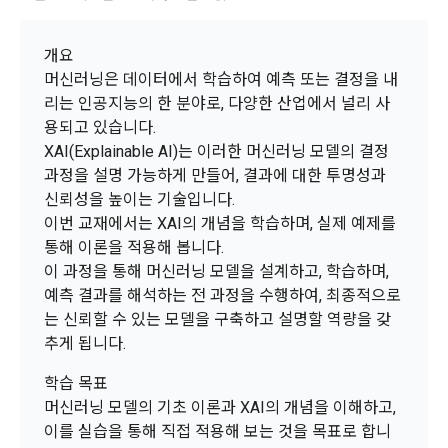
이 약관에서 사용하는 용어의 정의는 아래와 같다.
데이콘이 어떤 정보를 수집하고, 수집한 정보를 어떻게 사용하
동의를 거부 하시더라도 DACON에서 제공하는 서비스의 이용
1."사이트"라 함은 "회사"가 서비스를 "회원"에게 제공하기 위하
며, 필요에 따라 누구와 이를 공유(‘위탁 또는 제공’)하며, 이용목
에 제한이 되지 않습니다.
개요
여 컴퓨터 등 정보 통신 설비를 이용하여 설정한 가상의 영업장 
적을 달성한 정보를 언제, 어떻게 파기 하는지 등 ‘개인정보의 한
머신러닝은 데이터에서 학습하여 예측 또는 결정을 내
단, 할인, 이벤트 및 이용자 맞춤형 상품 추천 등의 마케팅 정보 
또는 "회사"가 운영하는 아래 웹사이트를 말한다.
살이’와 관련한 정보를 투명하게 제공합니다.
리는 인공지능의 한 분야로, 다양한 산업에서 널리 사
안내 서비스가 제한됩니다.
가. ***.dacon.io
용되고 있습니다.
2. "서비스"라 함은 “대회”, “교육”, “인재풀 등록” 등 사이트에서 
XAI(Explainable AI)는 이러한 머신러닝 모델의 결정
정보주체로서 이용자는 자신의 개인정보에 대해 어떤 권리를 가
2. 미동의 시 불이익 사항
제공하는 모든 서비스를 말한다. 그 외 "회사"가 운영하는 사이
과정을 설명 가능하게 만들어, 결과에 대한 투명성과
지고 있으며, 이를 어떤 방법과 절차로 행사할 수 있는지를 알려 
트를 통해 개인이 등록한 자료를 DB화하여 각각의 목적에 맞게 
개인정보보호법 제22조 제5항에 의해 선택정보 사항에 대해서
신뢰성을 높이는 기술입니다.
드립니다. 또한, 법정대리인(부모 등)이 만14세 미만 아동의 개
분류, 가공, 집계하여 정보를 제공하는 서비스를 포함한다.
는 동의 거부 하시더라도 서비스 이용에 제한되지 않습니다.
인정보 보호를 위해 어떤 권리를 행사할 수 있는지도 함께 안내
이번 교재에서는 XAI의 개념을 학습하며, 실제 예제를
3. "개인회원"이라 함은 서비스를 이용하기 위하여 이 약관에 동
합니다.
통해 이론을 적용해 봅니다.
단, 할인, 이벤트 및 이용자 맞춤형 상품 추천 등의 마케팅 정보 
의하고 "회사"와 이용 계약을 체결한 개인을 말한다.
안내 서비스가 제한됩니다.
이 과정을 통해 머신러닝 모델을 설계하고, 학습하며,
4. “인재회원”이라 함은 “데이콘 인재풀 서비스”를 이용하기 위
예측 결과를 해석하는 전 과정을 수행하여, 최종적으로
개인정보 침해사고가 발생하는 경우, 추가적인 피해를 예방하고 
하여 본인의 개인정보와 프로젝트, 코드 등을 공유한 자로서, 채
는 신뢰할 수 있는 모델을 구축하고 설명할 역량을 갖
이미 발생한 피해를 복구하기 위해 누구에게 연락하여 어떤 도
3. 서비스 정보 수신 동의 철회
용 의뢰 “기업회원”에게 개인정보, 프로젝트, 코드 등을 제공하
추게 됩니다.
움을 받을 수 있는지 알려 드립니다.
는 것에 동의한 “개인회원”을 말한다.
DACON에서 제공하는 마케팅 정보를 원하지 않을 경우 ‘홈>계
정관리 페이지의 하단 마케팅(대회 진행, 교육 등) 정보 수신 동
학습 목표
5. “기업회원”이라 함은 “회사”에 대회의 주최를 의뢰하거나, 채
의(선택)’에서 철회를 요청할 수 있습니다.
머신러닝 모델의 기초 이론과 XAI의 개념을 이해하고,
그 무엇보다도, 개인정보와 관련하여 데이콘과 이용자 간의 권
용 의뢰 서비스 등을 이용하기 위해 “회사”와 일정 계약을 한 개
리 및 의무 관계를 규정하여 이용자의 ‘개인정보자기결정권’을 
이를 실습을 통해 직접 적용해 보는 것을 목표로 합니
인 또는 법인을 말한다.
또한 향후 마케팅 활용에 새롭게 동의하고자 하는 경우에는 ‘홈>