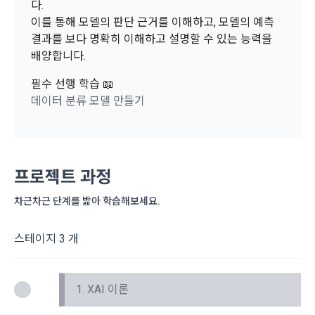
보장하는 수단이 됩니다.
다.
계정관리 페이지의 하단 마케팅(대회 진행, 교육 등) 정보 수신 
6. “해커톤”이라 함은 “회사”가 “사이트”에 출제한 문제에 “개인
동의(선택)’에서 동의하실 수 있습니다.
이를 통해 모델의 판단 근거를 이해하고, 모델의 예측
회원”이 AI 코드를 제출하고, “회사”는 이를 평가하여 우수작을 
결과를 보다 명확히 이해하고 설명할 수 있는 능력을
선정하는 제반 행위를 말한다.
2. 개인정보의 수집 및 이용목적
배양합니다.
7. “대회"라 함은 “기업회원”이 인력을 채용하거나 또는 솔루션
2021.05.25
데이콘 주식회사(이하 “회사”)는 다음 목적을 위하여 개인정보
을 크라우드소싱하기 위하여 “회사"에 의뢰하는 경연대회 또는 
를 수집하고 있으며, 다음 목적 이외의 용도로는 수집한 개인정
필수 선행 학습 📖
소셜 계정으로 로그인
데이콘 회원가입을 환영합니다. 메일 인증은 데이콘 회원가입
로그인 하시려면 아래 이메일로 인증이 필요합니다. 이메일을 다
해커톤, AI해커톤, AI경진대회 등을 말한다.
보를 이용하지 않습니다.
데이터 분류 모델 만들기
을 위한 필수 절차입니다. 아래 이메일을 인증하여 회원가입 절
시 보내시겠습니까?
8. “교육”이라 함은 “회사”가  제공하는 교육컨텐츠를 포함한 온
구글 로그인
차를 완료하여 주시기 바랍니다.
라인/오프라인 교육서비스를 말한다.
1) 회원관리
아직 데이콘 계정이 없나요?
회원가입
9. "아이디"라 함은 회원의 식별과 회원의 서비스 이용을 위하여 
회원제 서비스 이용에 따른 본인확인, 본인의 의사확인, 고객문
"회원"이 가입 시 사용한 이메일 주소를 말한다.
프로젝트 과정
의에 대한 응답, 새로운 정보의 소개 및 고지사항 전달
10. "비밀번호"라 함은 "회사"의 서비스를 이용하려는 사람이 아
차근차근 단계를 밟아 학습해보세요.
이디를 부여받은 자와 동일인임을 확인하고 "회원"의 권익을 보
호하기 위하여 "회원"이 선정한 문자와 숫자의 조합 또는 이와 
2) 서비스 제공에 관한 계약 이행 및 서비스 제공에 따른 요금정
동일한 용도로 쓰이는 “사이트”에서 자동 생성된 인증코드를 말
산
스테이지 3 개
한다.
본인인증, 채용정보 매칭 및 컨텐츠 제공을 위한 개인식별, 회원 
간의 상호 연락, 구매 및 요금 결제, 물품 및 증빙발송, 부정 이용
방지와 비인가 사용방지
1. XAI 이론
제 3 조 (효력의 발생 및 변경)
본 약관은 온라인을 통하여 “회원”에게 공시함으로써 효력을 발