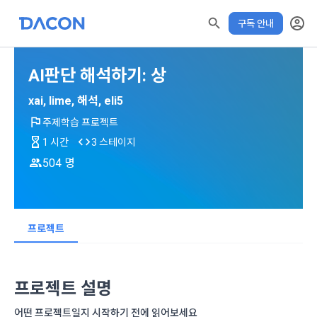
구독 안내
AI판단 해석하기: 상
모두 읽음
모두 삭제
닫기
✕
알림
0
✕
MY XP
마케팅 정보 수신 동의
개인정보 처리방침
이용약관
XP 안내
xai, lime, 해석, eli5
학습 전 확인해주세요!
수료증 발급 기간
LEVEL 1
주제학습 프로젝트
다음 레벨까지
150 XP
0/150 XP
1 시간
3 스테이지
아래 수료기준 충족 후 발급가능
제 1 조 (목적)
1. 광고성 정보의 이용목적 
데이콘 개인정보 처리방침
504 명
오늘의 XP
전체 XP
본 약관은 데이콘 주식회사(이하 “회사”)와 “회원” 간에 정보 서
(2021.05.24 본)
수료 기준
0 / 800
0
비스를 이용하는 조건 및 절차에 관한 필요한 사항을 약속하여 
DACON이 제공하는 이용자 맞춤형 서비스 및 상품 추천, 각종 
학습 진도율 80% 이상 + XP 사용 20% 이내
규정하는 데 그 목적이 있다. “회원”은 모든 약관에 동의해야 하
경품 행사, 이벤트, 경진대회 홍보 목적 등의 광고성 정보를 전자
XP에 대한 자세한 사항은
데이콘은 이용자 개인정보 보호를 여러 경영요소 가운데 최
적립 XP
사용 XP
며, 어떤 방식이든 본 서비스를 사용한다는 것은 “회원”이 본 약
우편이나 
더보기 > 공지사항> XP 업데이트
안내를 참고해주세요.
0
0
우선의 가치로 두고 있습니다. 데이콘주식회사(이하 ‘데이콘’ 또
프로젝트
관의 전부에 동의한다는 것을 의미하며 본 약관은 “회원”이 서비
위의 주의사항을 확인했습니다.
는 ‘회사’)는 서비스 기획부터 종료까지 정보통신망 이용촉진 및 
서신우편, 문자(SMS 또는 카카오 알림톡), 푸시, 전화 등을 통해 
스를 사용하는 동안 계속 유효하다. 본 약관은 저작권 분쟁 정책
정보보호 등에 관한 법률(이하 ‘정보통신망법’), 개인정보보호법 
이용자에게 제공합니다.
의 조항을 포함한다.
학습하기
등 국내의 개인정보 보호 법령을 철저히 준수합니다.
프로젝트 설명
[데이콘] 회원가입 인증메일
메일 인증 필요
- 마케팅 수신 동의는 거부하실 수 있으며 동의 이후에라도 고객
제 2 조 (용어의 정의)
어떤 프로젝트일지 시작하기 전에 읽어보세요
1. 개인정보처리방침의 의의
의 의사에 따라 동의를 철회할 수 있습니다.