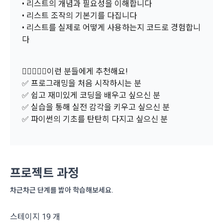
• 리스트의 개념과 필요성을 이해합니다
적용일자 및 개정사유를 명시하여 현행 약관과 함께 “회사” 홈페
필수 항목 : 아이디, 비밀번호, 이름, 닉네임, 이메일
• 리스트 조작의 기본기를 다집니다
이지의 공지게시판에 그 적용일자 7일 이전부터 적용일자 전일
선택 항목 : 휴대폰번호, 생년월일, 국가, 직업
• 리스트를 실제로 어떻게 사용하는지 코드로 경험합니
까지 공지한다.
다
5. '회사' 약관의 조항에 따른 정책을 제정 및 변경할 권리를 가지
며, 정책 또한 개정될 시에는 적용일자와 개정사유를 명시하여 
데이콘 내의 개별 서비스 이용, 상금 및 상품 지급 과정에서 해당 
“회사” 홈페이지의 공지게시판에 그 적용일자 7일 이전부터 적
서비스의 이용자에 한해 추가 개인정보 수집이 발생할 수 있습
🙋‍♀️🙋🏻‍♂️이런 분들에게 추천해요!
용일자 전일까지 공지한다.
니다. 추가로 개인정보를 수집할 경우에는 해당 개인정보 수집 
✅ 프로그래밍을 처음 시작하시는 분
시점에서 이용자에게 ‘수집하는 개인정보 항목, 개인정보의 수
6. "회원"은 변경된 약관에 대해 거부할 권리가 있다. "회원"은 변
✅ 쉽고 재미있게 코딩을 배우고 싶으신 분
집 및 이용목적, 개인정보의 보관기간’에 대해 안내 드리고 동의
경된 약관이 공지된 지 15일 이내에 거부의사를 표명할 수 있다. 
✅ 실습을 통해 실전 감각을 키우고 싶으신 분
를 받습니다.
"회원"이 거부하는 경우 본 서비스 제공자인 "회사"는 15일의 기
✅ 파이썬의 기초를 탄탄히 다지고 싶으신 분
간을 정하여 "회원"에게 사전 통지 후 당해 "회원"과의 계약을 해
소셜 계정으로 로그인
지할 수 있다. 만약, "회원"이 거부의사를 표시하지 않거나, 전항
데이콘 회원가입을 환영합니다. 메일 인증은 데이콘 회원가입
로그인 하시려면 아래 이메일로 인증이 필요합니다. 이메일을 다
2) 데이콘 인재풀 등록 시 수집하는 항목
에 따라 시행일 이후에 "서비스"를 이용하는 경우에는 동의한 것
을 위한 필수 절차입니다. 아래 이메일을 인증하여 회원가입 절
시 보내시겠습니까?
구글 로그인
필수 항목: 이름, 이메일, 핸드폰 번호, 경력, 신입/경력 해당 사항 
차를 완료하여 주시기 바랍니다.
으로 간주한다.
여부, 사용 가능한 프로그래밍 언어 및 사용 경험, 프로젝트 또는 
프로젝트 과정
아직 데이콘 계정이 없나요?
회원가입
대회 코드 링크1개, 구직 의향,
 희망근무지역
제 4 조 (약관의 해석)
차근차근 단계를 밟아 학습해보세요.
선택 항목: 프로젝트 또는 대회 코드 링크(추가분), 기타 수상 경
1. 이 약관에서 규정하지 않은 사항에 관해서는 약관의규제등에
력, 개인 운영 사이트 링크(GitHub, Linkedin 등) ,영상, ppt 
관한법률, 전기통신기본법, 전기통신사업법, 정보통신망이용촉
스테이지 19 개
진등에관한법률, 전자상거래 등에서의 소비자보호에 관한 법률, 