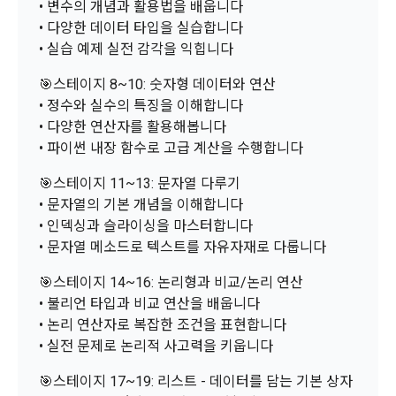
• 변수의 개념과 활용법을 배웁니다
한다.
본인인증, 채용정보 매칭 및 컨텐츠 제공을 위한 개인식별, 회원 
• 다양한 데이터 타입을 실습합니다
간의 상호 연락, 구매 및 요금 결제, 물품 및 증빙발송, 부정 이용
• 실습 예제 실전 감각을 익힙니다
방지와 비인가 사용방지
제 3 조 (효력의 발생 및 변경)
🎯스테이지 8~10: 숫자형 데이터와 연산
본 약관은 온라인을 통하여 “회원”에게 공시함으로써 효력을 발
• 정수와 실수의 특징을 이해합니다
생한다.
3) 서비스 개발 및 마케팅ㆍ광고 활용
• 다양한 연산자를 활용해봅니다
1. "회사"는 이 약관의 내용과 상호, 영업소 소재지, 대표자의 성
맞춤 서비스 제공, 서비스 안내 및 이용권유, 서비스 개선 및 신
• 파이썬 내장 함수로 고급 계산을 수행합니다
명, 사업자등록번호, 연락처 등을 "회원"이 알 수 있도록 초기 화
규 서비스 개발을 위한 통계 및 접속빈도 파악, 통계학적 특성에 
면에 게시하거나 기타의 방법으로 "회원"에게 공지해야 한다.
따른 광고, 이벤트 정보 및 참여기회 제공
🎯스테이지 11~13: 문자열 다루기
2. "회사"는 약관의규제등에관한법률, 전기통신기본법, 전기통
• 문자열의 기본 개념을 이해합니다
신사업법, 정보통신망이용촉진등에관한법률, 전자상거래 등에
• 인덱싱과 슬라이싱을 마스터합니다
4) 고용 및 취업동향 파악을 위한 통계학적 분석, 서비스 고도화
서의 소비자보호에 관한 법률, 전자문서 및 전자거래기본법, 전
• 문자열 메소드로 텍스트를 자유자재로 다룹니다
를 위한 데이터 분석
자금융거래법, 전자서명법, 소비자기본법, 개인정보보호법 등 
관련법을 위배하지 않는 범위에서 이 약관을 개정할 수 있다.
🎯스테이지 14~16: 논리형과 비교/논리 연산
• 불리언 타입과 비교 연산을 배웁니다
3. 수집하는 개인정보 항목 및 수집방법
3. "회사"는 "서비스"에 대해 별도의 이용약관 또는 정책(이하 
“별도약관”)을 둘 수 있으며, 그 내용이 이 약관과 충돌하는 경우 
• 논리 연산자로 복잡한 조건을 표현합니다
가. 수집하는 개인정보의 항목
“별도약관”이 우선하여 적용된다.
• 실전 문제로 논리적 사고력을 키웁니다
4. “회사”의 영업상 중요한 사유 또는 관계 법령에 의한 변경사
🎯스테이지 17~19: 리스트 - 데이터를 담는 기본 상자
1) 회원가입 시 수집하는 항목
유가 있을 때, 약관을 변경할 수 있으며, 약관을 개정할 경우에는 