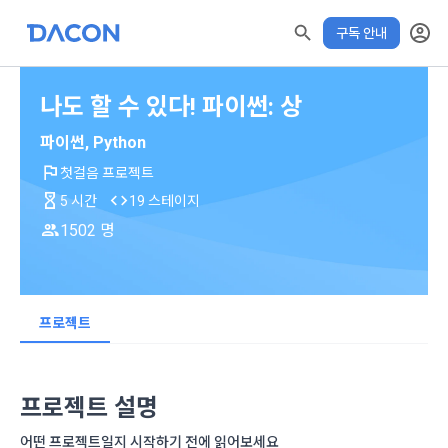
구독 안내
나도 할 수 있다! 파이썬: 상
파이썬, Python
첫걸음 프로젝트
5 시간
19 스테이지
모두 읽음
모두 삭제
닫기
✕
알림
0
1502 명
✕
MY XP
마케팅 정보 수신 동의
개인정보 처리방침
이용약관
XP 안내
학습 전 확인해주세요!
수료증 발급 기간
LEVEL 1
다음 레벨까지
150 XP
0/150 XP
아래 수료기준 충족 후 발급가능
제 1 조 (목적)
1. 광고성 정보의 이용목적 
데이콘 개인정보 처리방침
프로젝트
오늘의 XP
전체 XP
본 약관은 데이콘 주식회사(이하 “회사”)와 “회원” 간에 정보 서
(2021.05.24 본)
수료 기준
0 / 800
0
비스를 이용하는 조건 및 절차에 관한 필요한 사항을 약속하여 
DACON이 제공하는 이용자 맞춤형 서비스 및 상품 추천, 각종 
학습 진도율 80% 이상 + XP 사용 20% 이내
규정하는 데 그 목적이 있다. “회원”은 모든 약관에 동의해야 하
경품 행사, 이벤트, 경진대회 홍보 목적 등의 광고성 정보를 전자
XP에 대한 자세한 사항은
프로젝트 설명
데이콘은 이용자 개인정보 보호를 여러 경영요소 가운데 최
적립 XP
사용 XP
며, 어떤 방식이든 본 서비스를 사용한다는 것은 “회원”이 본 약
우편이나 
더보기 > 공지사항> XP 업데이트
안내를 참고해주세요.
0
0
우선의 가치로 두고 있습니다. 데이콘주식회사(이하 ‘데이콘’ 또
관의 전부에 동의한다는 것을 의미하며 본 약관은 “회원”이 서비
어떤 프로젝트일지 시작하기 전에 읽어보세요
위의 주의사항을 확인했습니다.
는 ‘회사’)는 서비스 기획부터 종료까지 정보통신망 이용촉진 및 
서신우편, 문자(SMS 또는 카카오 알림톡), 푸시, 전화 등을 통해 