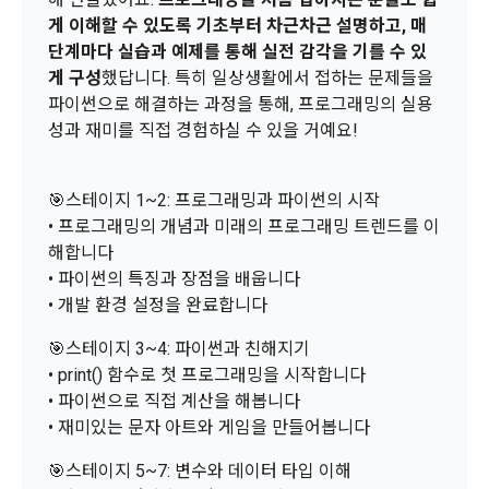
움을 받을 수 있는지 알려 드립니다.
는 것에 동의한 “개인회원”을 말한다.
DACON에서 제공하는 마케팅 정보를 원하지 않을 경우 ‘홈>계
게 이해할 수 있도록 기초부터 차근차근 설명하고, 매
정관리 페이지의 하단 마케팅(대회 진행, 교육 등) 정보 수신 동
5. “기업회원”이라 함은 “회사”에 대회의 주최를 의뢰하거나, 채
단계마다 실습과 예제를 통해 실전 감각을 기를 수 있
의(선택)’에서 철회를 요청할 수 있습니다.
그 무엇보다도, 개인정보와 관련하여 데이콘과 이용자 간의 권
용 의뢰 서비스 등을 이용하기 위해 “회사”와 일정 계약을 한 개
게 구성
했답니다. 특히 일상생활에서 접하는 문제들을
리 및 의무 관계를 규정하여 이용자의 ‘개인정보자기결정권’을 
인 또는 법인을 말한다.
또한 향후 마케팅 활용에 새롭게 동의하고자 하는 경우에는 ‘홈>
파이썬으로 해결하는 과정을 통해, 프로그래밍의 실용
보장하는 수단이 됩니다.
계정관리 페이지의 하단 마케팅(대회 진행, 교육 등) 정보 수신 
성과 재미를 직접 경험하실 수 있을 거예요!
6. “해커톤”이라 함은 “회사”가 “사이트”에 출제한 문제에 “개인
동의(선택)’에서 동의하실 수 있습니다.
회원”이 AI 코드를 제출하고, “회사”는 이를 평가하여 우수작을 
선정하는 제반 행위를 말한다.
2. 개인정보의 수집 및 이용목적
🎯스테이지 1~2: 프로그래밍과 파이썬의 시작
7. “대회"라 함은 “기업회원”이 인력을 채용하거나 또는 솔루션
2021.05.25
데이콘 주식회사(이하 “회사”)는 다음 목적을 위하여 개인정보
• 프로그래밍의 개념과 미래의 프로그래밍 트렌드를 이
을 크라우드소싱하기 위하여 “회사"에 의뢰하는 경연대회 또는 
를 수집하고 있으며, 다음 목적 이외의 용도로는 수집한 개인정
해합니다
해커톤, AI해커톤, AI경진대회 등을 말한다.
보를 이용하지 않습니다.
• 파이썬의 특징과 장점을 배웁니다
8. “교육”이라 함은 “회사”가  제공하는 교육컨텐츠를 포함한 온
• 개발 환경 설정을 완료합니다
라인/오프라인 교육서비스를 말한다.
1) 회원관리
🎯스테이지 3~4: 파이썬과 친해지기
9. "아이디"라 함은 회원의 식별과 회원의 서비스 이용을 위하여 
회원제 서비스 이용에 따른 본인확인, 본인의 의사확인, 고객문
"회원"이 가입 시 사용한 이메일 주소를 말한다.
• print() 함수로 첫 프로그래밍을 시작합니다
의에 대한 응답, 새로운 정보의 소개 및 고지사항 전달
• 파이썬으로 직접 계산을 해봅니다
10. "비밀번호"라 함은 "회사"의 서비스를 이용하려는 사람이 아
• 재미있는 문자 아트와 게임을 만들어봅니다
이디를 부여받은 자와 동일인임을 확인하고 "회원"의 권익을 보
호하기 위하여 "회원"이 선정한 문자와 숫자의 조합 또는 이와 
2) 서비스 제공에 관한 계약 이행 및 서비스 제공에 따른 요금정
🎯스테이지 5~7: 변수와 데이터 타입 이해
동일한 용도로 쓰이는 “사이트”에서 자동 생성된 인증코드를 말
산