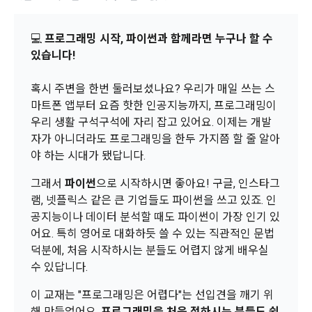
스를 사용하는 동안 계속 유효하다. 본 약관은 저작권 분쟁 정책
정보보호 등에 관한 법률(이하 ‘정보통신망법’), 개인정보보호법 
이용자에게 제공합니다.
의 조항을 포함한다.
학습하기
등 국내의 개인정보 보호 법령을 철저히 준수합니다.
💻
프로그래밍 시작, 파이썬과 함께라면 누구나 할 수
있습니다!
- 마케팅 수신 동의는 거부하실 수 있으며 동의 이후에라도 고객
제 2 조 (용어의 정의)
1. 개인정보처리방침의 의의
의 의사에 따라 동의를 철회할 수 있습니다.
이 약관에서 사용하는 용어의 정의는 아래와 같다.
혹시 주변을 한번 둘러보셨나요? 우리가 매일 쓰는 스
데이콘이 어떤 정보를 수집하고, 수집한 정보를 어떻게 사용하
동의를 거부 하시더라도 DACON에서 제공하는 서비스의 이용
1."사이트"라 함은 "회사"가 서비스를 "회원"에게 제공하기 위하
마트폰 앱부터 요즘 핫한 인공지능까지, 프로그래밍이
며, 필요에 따라 누구와 이를 공유(‘위탁 또는 제공’)하며, 이용목
에 제한이 되지 않습니다.
여 컴퓨터 등 정보 통신 설비를 이용하여 설정한 가상의 영업장 
우리 생활 구석구석에 자리 잡고 있어요. 이제는 개발
적을 달성한 정보를 언제, 어떻게 파기 하는지 등 ‘개인정보의 한
단, 할인, 이벤트 및 이용자 맞춤형 상품 추천 등의 마케팅 정보 
또는 "회사"가 운영하는 아래 웹사이트를 말한다.
살이’와 관련한 정보를 투명하게 제공합니다.
자가 아니더라도 프로그래밍을 한두 가지쯤 할 줄 알아
안내 서비스가 제한됩니다.
가. ***.dacon.io
야 하는 시대가 됐답니다.
2. "서비스"라 함은 “대회”, “교육”, “인재풀 등록” 등 사이트에서 
정보주체로서 이용자는 자신의 개인정보에 대해 어떤 권리를 가
그래서
파이썬
으로 시작하시면 좋아요! 구글, 인스타그
2. 미동의 시 불이익 사항
제공하는 모든 서비스를 말한다. 그 외 "회사"가 운영하는 사이
지고 있으며, 이를 어떤 방법과 절차로 행사할 수 있는지를 알려 
램, 넷플릭스 같은 큰 기업들도 파이썬을 쓰고 있죠. 인
트를 통해 개인이 등록한 자료를 DB화하여 각각의 목적에 맞게 
개인정보보호법 제22조 제5항에 의해 선택정보 사항에 대해서
드립니다. 또한, 법정대리인(부모 등)이 만14세 미만 아동의 개
공지능이나 데이터 분석할 때도 파이썬이 가장 인기 있
분류, 가공, 집계하여 정보를 제공하는 서비스를 포함한다.
는 동의 거부 하시더라도 서비스 이용에 제한되지 않습니다.
인정보 보호를 위해 어떤 권리를 행사할 수 있는지도 함께 안내
어요. 특히 영어로 대화하듯 쓸 수 있는 직관적인 문법
3. "개인회원"이라 함은 서비스를 이용하기 위하여 이 약관에 동
합니다.
단, 할인, 이벤트 및 이용자 맞춤형 상품 추천 등의 마케팅 정보 
덕분에, 처음 시작하시는 분들도 어렵지 않게 배우실
의하고 "회사"와 이용 계약을 체결한 개인을 말한다.
안내 서비스가 제한됩니다.
수 있답니다.
[데이콘] 회원가입 인증메일
메일 인증 필요
4. “인재회원”이라 함은 “데이콘 인재풀 서비스”를 이용하기 위
개인정보 침해사고가 발생하는 경우, 추가적인 피해를 예방하고 
하여 본인의 개인정보와 프로젝트, 코드 등을 공유한 자로서, 채
이 교재는 "프로그래밍은 어렵다"는 선입견을 깨기 위
이미 발생한 피해를 복구하기 위해 누구에게 연락하여 어떤 도
3. 서비스 정보 수신 동의 철회
용 의뢰 “기업회원”에게 개인정보, 프로젝트, 코드 등을 제공하
해 만들었어요.
프로그래밍을 처음 접하시는 분들도 쉽