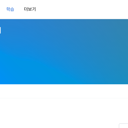
학습
더보기
마케팅 정보 수신 동의
개인정보 처리방침
이용약관
알림
0
리
MY
LEV
)
정보의 이용목적 
데이콘 개인정보 처리방침
✕
이콘 주식회사(이하 “회사”)와 “회원” 간에 정보 서비스를 이용하는 조건 및 
(2021.05.24 본)
학습 전 확인해주세요!
 약속하여 규정하는 데 그 목적이 있다. “회원”은 모든 약관에 동의해야 하며
제공하는 이용자 맞춤형 서비스 및 상품 추천, 각종 경품 행사, 이벤트, 경진대회
수료증 발급 기간
스를 사용한다는 것은 “회원”이 본 약관의 전부에 동의한다는 것을 의미하며 
 정보를 전자우편이나 
이용자 개인정보 보호를 여러 경영요소 가운데 최우선의 가치로 두고 있습니
비스를 사용하는 동안 계속 유효하다. 본 약관은 저작권 분쟁 정책의 조항을 
아래 수료기준 충족 후 발급가능
‘데이콘’ 또는 ‘회사’)는 서비스 기획부터 종료까지 정보통신망 이용촉진 및 
자(SMS 또는 카카오 알림톡), 푸시, 전화 등을 통해 이용자에게 제공합니다.
수료 기준
하 ‘정보통신망법’), 개인정보보호법 등 국내의 개인정보 보호 법령을 철저히
어의 정의)
학습 진도율 80% 이상 + XP 사용 20% 이내
신 동의는 거부하실 수 있으며 동의 이후에라도 고객의 의사에 따라 동의를 철
사용하는 용어의 정의는 아래와 같다.
XP에 대한 자세한 사항은
보처리방침의 의의
더보기 > 공지사항> XP 업데이트
안내를 참고해주세요.
라 함은 "회사"가 서비스를 "회원"에게 제공하기 위하여 컴퓨터 등 정보 통신 
 정보를 수집하고, 수집한 정보를 어떻게 사용하며, 필요에 따라 누구와 이를
하시더라도 DACON에서 제공하는 서비스의 이용에 제한이 되지 않습니다.
위의 주의사항을 확인했습니다.
상의 영업장 또는 "회사"가 운영하는 아래 웹사이트를 말한다.
하며, 이용목적을 달성한 정보를 언제, 어떻게 파기 하는지 등 ‘개인정보의 한살
이벤트 및 이용자 맞춤형 상품 추천 등의 마케팅 정보 안내 서비스가 제한됩니다
학습하기
.io
하게 제공합니다.
라 함은 “대회”, “교육”, “인재풀 등록” 등 사이트에서 제공하는 모든 서비스를 말