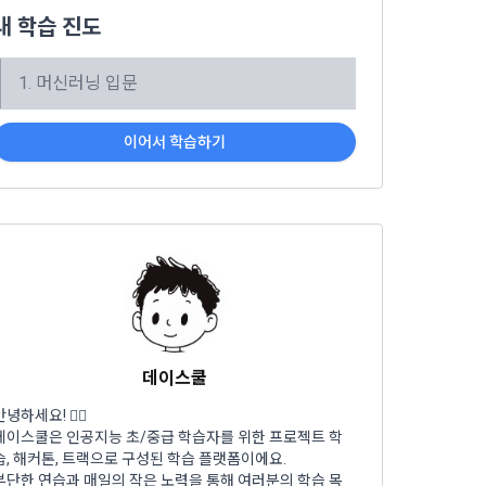
, 가공, 집
방법과 절차로 
내 학습 진도
서비스 이용
인정보 보호를 
약을 체결한 개
1. 머신러닝 입문
.
로젝트, 코드 
하기 위해 누
이어서 학습하기
것에 동의한 
팅(대회 진
하기 위해 “회
여 이용자의 
용약관 보러가기 >
마케팅(대회 
 “회사”는 
 “회사"에 
 목적 이외의 
스를 말한다.
데이스쿨
 이메일 주소
안녕하세요! 🙋‍♀️
데이스쿨은 인공지능 초/중급 학습자를 위한 프로젝트 학
습, 해커톤, 트랙으로 구성된 학습 플랫폼이에요.
동일인임을 확인
보의 소개 및 
부단한 연습과 매일의 작은 노력을 통해 여러분의 학습 목