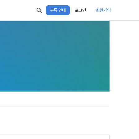
구독 안내
로그인
회원가입
모두 읽음
모두 삭제
닫기
 XP
XP 안내
EL 1
다음 레벨까지
150 XP
0/150 XP
절차에 관한 
, 어떤 방식
오늘의 XP
전체 XP
 홍보 목적 
0 / 800
0
본 약관은 
다. 데이콘주
포함한다.
정보보호 등에 
적립 XP
사용 XP
 준수합니다.
0
0
회할 수 있습
설비를 이용하
 공유(‘위탁 
이’와 관련한 
.
한다. 그 외 