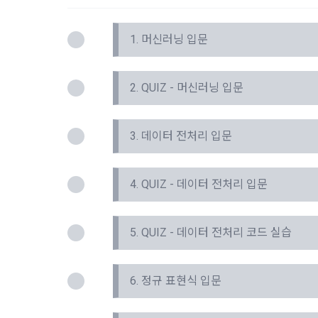
제 7 조 (
2) 데이콘 
1. "회사"
1. 머신러닝 입문
가. 대회
3) 운영자를
나. 교육
2. QUIZ - 머신러닝 입문
다. 인재풀 
4) 오프라인
라. 커리어 
3. 데이터 전처리 입문
마. 기타 "
5) 데이콘과
2. "회사"는
통신망법에 
경내용을 "회
4. QUIZ - 데이터 전처리 입문
3. 서비스의
6) 기기정보
하는 것을 원
니다.
항력의 사유가
5. QUIZ - 데이터 전처리 코드 실습
4. 수집한 
제 8 조 (회
6. 정규 표현식 입문
데이콘 및 데
1. “회사”
인터넷 이용
업회원”(채용