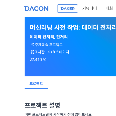
커뮤니티
대회
머신러닝 사전 작업: 데이터 전처
제 1 조 (목적
1. 광고성 
데이터 전처리, 전처리
본 약관은 데
주제학습 프로젝트
필요한 사항을
DACON이 
3 시간
8 스테이지
이든 본 서비
등의 광고성
410 명
데이콘은 
“회원”이 서
식회사(이하 
서신우편, 문
관한 법률(이
제 2 조 (용
- 마케팅 수
프로젝트
이 약관에서 
1. 개인정
니다.
1."사이트"
데이콘이 어떤
동의를 거부 
여 설정한 가
또는 제공’)
단, 할인, 
프로젝트 설명
가. ***.dacon
정보를 투명
2. "서비스"
어떤 프로젝트일지 시작하기 전에 읽어보세요