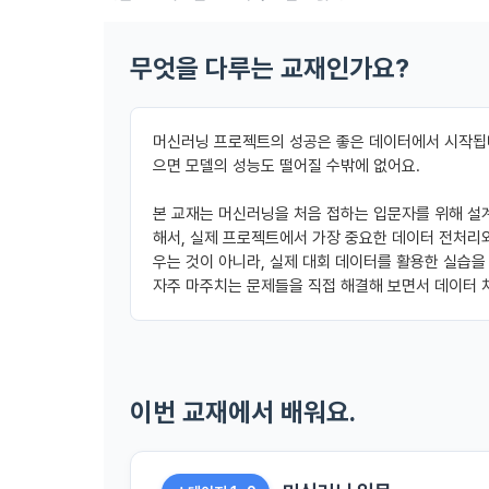
2. 미동의 
"회사"가 운
정보주체로서 
계하여 정보
개인정보보호
행사할 수 있
무엇을 다루는 교재인가요?
에 제한되지 
3. "개인회
위해 어떤 권
인을 말한다.
단, 할인, 
4. “인재회
개인정보 침
머신러닝 프로젝트의 성공은 좋은 데이터에서 시작됩니
등을 공유한 
구에게 연락하
으면 모델의 성능도 떨어질 수밖에 없어요.
3. 서비스 
“개인회원”을
DACON에서
5. “기업회
본 교재는 머신러닝을 처음 접하는 입문자를 위해 설
행, 교육 등
그 무엇보다
사”와 일정 
해서, 실제 프로젝트에서 가장 중요한 데이터 전처리
‘개인정보자
또한 향후 마
우는 것이 아니라, 실제 대회 데이터를 활용한 실습을 
6. “해커톤”
진행, 교육 
자주 마주치는 문제들을 직접 해결해 보면서 데이터 
이를 평가하
2. 개인정보
7. “대회"
의뢰하는 경연
2021.05.25
데이콘 주식회
용도로는 수
8. “교육”
이번 교재에서 배워요.
9. "아이디
를 말한다.
1) 회원관리
10. "비밀
회원제 서비스