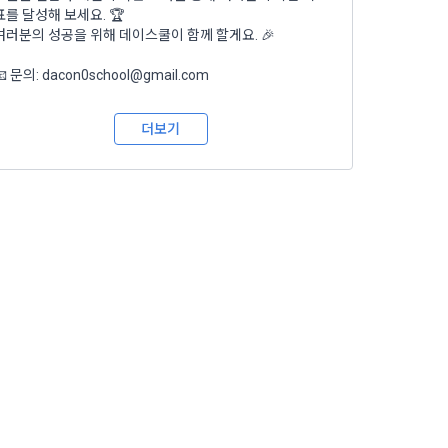
일한 용도로 
표를 달성해 보세요. 🏆
여러분의 성공을 위해 데이스쿨이 함께 할게요. 🎉
📧 문의: dacon0school@gmail.com
요금 결제, 물
더보기
 등을 "회
용촉진등에관한
 및 접속빈도 
융거래법, 전
개정할 수 있
그 내용이 이 
수 있으며, 
페이지의 공지
시에는 적용일자
용일자 전일까