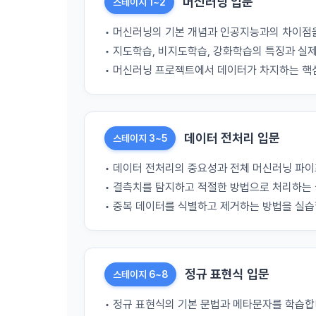
머신러닝 입문
하고 "회원"
스테이지 1~2
고지사항 전
쓰이는 “사이
• 머신러닝의 기본 개념과 인공지능과의 차이점
2) 서비스 
• 지도학습, 비지도학습, 강화학습의 특징과 실
제 3 조 (효
• 머신러닝 프로젝트에서 데이터가 차지하는 핵
본인인증, 채
본 약관은 온
품 및 증빙발
1. "회사"
원"이 알 수
3) 서비스 
데이터 전처리 입문
스테이지 3~5
2. "회사
맞춤 서비스 
법률, 전자상
파악, 통계학
• 데이터 전처리의 중요성과 전체 머신러닝 파
자서명법, 소
다.
• 결측치를 탐지하고 적절한 방법으로 처리하는 
• 중복 데이터를 식별하고 제거하는 방법을 실습
3. "회사"는
4) 고용 및
약관과 충돌하
4. “회사”
3. 수집하는
약관을 개정할
정규 표현식 입문
가. 수집하는
스테이지 6~8
게시판에 그 
5. '회사'
• 정규 표현식의 기본 문법과 메타문자를 학습합
와 개정사유를