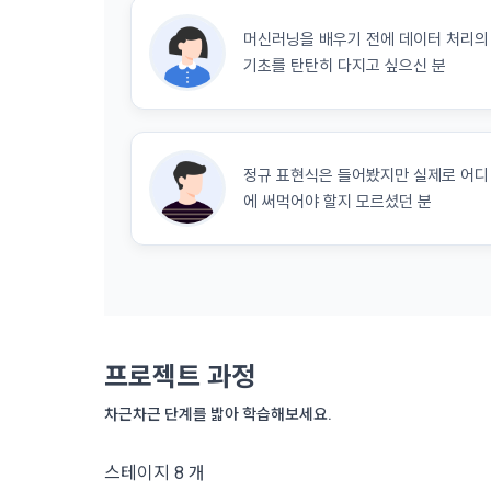
간주한다.
다.
머신러닝을 배우기 전에 데이터 처리의
3. 제2항 
기초를 탄탄히 다지고 싶으신 분
수 있다. "
4) 보상금 
4. 페이스북
필수항목: 본
비스 제공을 
누르면 “회사
정규 표현식은 들어봤지만 실제로 어디
5. “회원”은
5) 채용 합
에 써먹어야 할지 모르셨던 분
6. 약관 및 
필수항목: 
제 6 조 (개
6) 서비스 
1. “개인회
IP Addre
2. “회사”
프로젝트 과정
며 제공·생산
나. 개인정보
3. “개인회
차근차근 단계를 밟아 학습해보세요.
1) 회원가입
한 동의를 철
는 경우, 해
스테이지 8 개