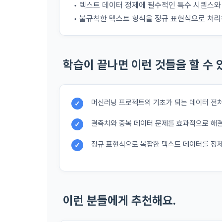
1) 회원가입
• 텍스트 데이터 정제에 필수적인 특수 시퀀스와
지 공지한다.
필수 항목 : 
• 불규칙한 텍스트 형식을 정규 표현식으로 처리
6. "회원"
선택 항목 :
부의사를 표명
"회원"에게 
않거나, 전항
데이콘 내의 
학습이 끝나면 이런 것들을 할 수 
보 수집이 발
자에게 ‘수집
제 4 조 (약
리고 동의를 
1. 이 약
머신러닝 프로젝트의 기초가 되는 데이터 전
✓
업법, 정보
전자거래기본
결측치와 중복 데이터 문제를 효과적으로 해결
2) 데이콘 
✓
2. "회원"
필수 항목: 
정규 표현식으로 복잡한 텍스트 데이터를 정제
✓
사용 경험, 
선택 항목: 
제 5 조 (이
Linkedin 등)
1. "회원"
계약이 성립
이런 분들에게 추천해요.
3) 모바일 
2. “회사”
침을 읽고 이
모바일 서비스