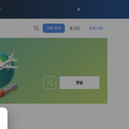
✕
구독 안내
로그인
회원가입
모두 읽음
모두 삭제
닫기
절차에 관한 
 XP
XP 안내
, 어떤 방식
EL 1
다음 레벨까지
150 XP
 홍보 목적 
본 약관은 
0/150 XP
다. 데이콘주
포함한다.
정보보호 등에 
오늘의 XP
전체 XP
 준수합니다.
0 / 800
0
연습
회할 수 있습
적립 XP
사용 XP
0
0
설비를 이용하
 공유(‘위탁 
이’와 관련한 
.
한다. 그 외 