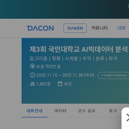
커뮤니티
대회
제 1 조 (목적
1. 광고성 
제3회 국민대학교 AI빅데이터 분석
본 약관은 데
필요한 사항을
DACON이 
알고리즘 | 정형 | 시계열 | 무역 | 분류 | 회귀
이든 본 서비
등의 광고성
데이콘은 
상금 700만 원
“회원”이 서
식회사(이하 
서신우편, 문
2025.11.10 ~ 2025.11.28 09:59
+ Google Calendar
관한 법률(이
1,805명
마감
제 2 조 (용
- 마케팅 수
이 약관에서 
1. 개인정
니다.
1."사이트"
데이콘이 어떤
동의를 거부 
여 설정한 가
대회안내
데이터
코드 공유
토크
또는 제공’)
단, 할인, 
가. ***.dacon
정보를 투명
2. "서비스"