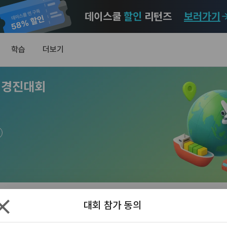
데이스쿨
할인
리턴즈
보러가기
마케팅 정보 수신 동의
개인정보 처리방침
이용약관
학습
더보기
)
정보의 이용목적 
데이콘 개인정보 처리방침
알림
0
 경진대회
이콘 주식회사(이하 “회사”)와 “회원” 간에 정보 서비스를 이용하는 조건 및 
(2021.05.24 본)
MY
 약속하여 규정하는 데 그 목적이 있다. “회원”은 모든 약관에 동의해야 하며
LEV
제공하는 이용자 맞춤형 서비스 및 상품 추천, 각종 경품 행사, 이벤트, 경진대회
스를 사용한다는 것은 “회원”이 본 약관의 전부에 동의한다는 것을 의미하며 
 정보를 전자우편이나 
이용자 개인정보 보호를 여러 경영요소 가운데 최우선의 가치로 두고 있습니
비스를 사용하는 동안 계속 유효하다. 본 약관은 저작권 분쟁 정책의 조항을 
[데이콘] 회원가입 인증메일
메일 인증 필요
‘데이콘’ 또는 ‘회사’)는 서비스 기획부터 종료까지 정보통신망 이용촉진 및 
자(SMS 또는 카카오 알림톡), 푸시, 전화 등을 통해 이용자에게 제공합니다.
하 ‘정보통신망법’), 개인정보보호법 등 국내의 개인정보 보호 법령을 철저히
어의 정의)
신 동의는 거부하실 수 있으며 동의 이후에라도 고객의 의사에 따라 동의를 철
사용하는 용어의 정의는 아래와 같다.
보처리방침의 의의
라 함은 "회사"가 서비스를 "회원"에게 제공하기 위하여 컴퓨터 등 정보 통신 
 정보를 수집하고, 수집한 정보를 어떻게 사용하며, 필요에 따라 누구와 이를
하시더라도 DACON에서 제공하는 서비스의 이용에 제한이 되지 않습니다.
상의 영업장 또는 "회사"가 운영하는 아래 웹사이트를 말한다.
리더보드
제출
하며, 이용목적을 달성한 정보를 언제, 어떻게 파기 하는지 등 ‘개인정보의 한살
이벤트 및 이용자 맞춤형 상품 추천 등의 마케팅 정보 안내 서비스가 제한됩니다
대회 참가 동의
.io
하게 제공합니다.
라 함은 “대회”, “교육”, “인재풀 등록” 등 사이트에서 제공하는 모든 서비스를 말