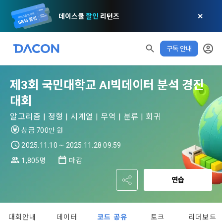
데이스쿨
할인
리턴즈
✕
구독 안내
모두 읽음
모두 삭제
닫기
알림
0
✕
MY XP
마케팅 정보 수신 동의
개인정보 처리방침
이용약관
XP 안내
LEVEL 1
다음 레벨까지
150 XP
제3회 국민대학교 AI빅데이터 분석 경진
0/150 XP
제 1 조 (목적)
1. 광고성 정보의 이용목적 
데이콘 개인정보 처리방침
대회
오늘의 XP
전체 XP
본 약관은 데이콘 주식회사(이하 “회사”)와 “회원” 간에 정보 서
(2021.05.24 본)
0 / 800
0
알고리즘 | 정형 | 시계열 | 무역 | 분류 | 회귀
비스를 이용하는 조건 및 절차에 관한 필요한 사항을 약속하여 
DACON이 제공하는 이용자 맞춤형 서비스 및 상품 추천, 각종 
규정하는 데 그 목적이 있다. “회원”은 모든 약관에 동의해야 하
상금 700만 원
경품 행사, 이벤트, 경진대회 홍보 목적 등의 광고성 정보를 전자
데이콘은 이용자 개인정보 보호를 여러 경영요소 가운데 최
적립 XP
사용 XP
며, 어떤 방식이든 본 서비스를 사용한다는 것은 “회원”이 본 약
2025.11.10 ~ 2025.11.28 09:59
우편이나 
0
0
우선의 가치로 두고 있습니다. 데이콘주식회사(이하 ‘데이콘’ 또
관의 전부에 동의한다는 것을 의미하며 본 약관은 “회원”이 서비
는 ‘회사’)는 서비스 기획부터 종료까지 정보통신망 이용촉진 및 
서신우편, 문자(SMS 또는 카카오 알림톡), 푸시, 전화 등을 통해 
1,805명
마감
스를 사용하는 동안 계속 유효하다. 본 약관은 저작권 분쟁 정책
정보보호 등에 관한 법률(이하 ‘정보통신망법’), 개인정보보호법 
이용자에게 제공합니다.
의 조항을 포함한다.
[데이콘] 회원가입 인증메일
메일 인증 필요
연습
등 국내의 개인정보 보호 법령을 철저히 준수합니다.
- 마케팅 수신 동의는 거부하실 수 있으며 동의 이후에라도 고객
제 2 조 (용어의 정의)
1. 개인정보처리방침의 의의
의 의사에 따라 동의를 철회할 수 있습니다.
대회안내
데이터
코드 공유
토크
리더보드
이 약관에서 사용하는 용어의 정의는 아래와 같다.