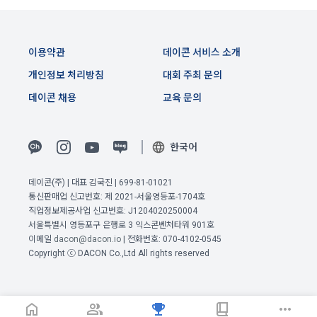
생한다.
3) 서비스 개발 및 마케팅ㆍ광고 활용
1. "회사"는 이 약관의 내용과 상호, 영업소 소재지, 대표자의 성
맞춤 서비스 제공, 서비스 안내 및 이용권유, 서비스 개선 및 신
명, 사업자등록번호, 연락처 등을 "회원"이 알 수 있도록 초기 화
규 서비스 개발을 위한 통계 및 접속빈도 파악, 통계학적 특성에 
이용약관
데이콘 서비스 소개
면에 게시하거나 기타의 방법으로 "회원"에게 공지해야 한다.
따른 광고, 이벤트 정보 및 참여기회 제공
2. "회사"는 약관의규제등에관한법률, 전기통신기본법, 전기통
개인정보 처리방침
대회 주최 문의
신사업법, 정보통신망이용촉진등에관한법률, 전자상거래 등에
4) 고용 및 취업동향 파악을 위한 통계학적 분석, 서비스 고도화
데이콘 채용
교육 문의
서의 소비자보호에 관한 법률, 전자문서 및 전자거래기본법, 전
를 위한 데이터 분석
자금융거래법, 전자서명법, 소비자기본법, 개인정보보호법 등 
관련법을 위배하지 않는 범위에서 이 약관을 개정할 수 있다.
한국어
3. 수집하는 개인정보 항목 및 수집방법
3. "회사"는 "서비스"에 대해 별도의 이용약관 또는 정책(이하 
“별도약관”)을 둘 수 있으며, 그 내용이 이 약관과 충돌하는 경우 
가. 수집하는 개인정보의 항목
데이콘(주) | 대표 김국진 | 699-81-01021
“별도약관”이 우선하여 적용된다.
통신판매업 신고번호: 제 2021-서울영등포-1704호
4. “회사”의 영업상 중요한 사유 또는 관계 법령에 의한 변경사
직업정보제공사업 신고번호: J1204020250004
이전 이용약관 보러가기 >
1) 회원가입 시 수집하는 항목
유가 있을 때, 약관을 변경할 수 있으며, 약관을 개정할 경우에는 
서울특별시 영등포구 은행로 3 익스콘벤처타워 901호
확인
확인
확인
이메일
dacon@dacon.io
| 전화번호: 070-4102-0545
적용일자 및 개정사유를 명시하여 현행 약관과 함께 “회사” 홈페
필수 항목 : 아이디, 비밀번호, 이름, 닉네임, 이메일
Copyright ⓒ DACON Co.,Ltd All rights reserved
이지의 공지게시판에 그 적용일자 7일 이전부터 적용일자 전일
선택 항목 : 휴대폰번호, 생년월일, 국가, 직업
까지 공지한다.
5. '회사' 약관의 조항에 따른 정책을 제정 및 변경할 권리를 가지
며, 정책 또한 개정될 시에는 적용일자와 개정사유를 명시하여 
데이콘 내의 개별 서비스 이용, 상금 및 상품 지급 과정에서 해당 