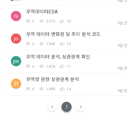
8달 전
동의(선택)’에서 동의하실 수 있습니다.
아직 데이콘 계정이 없나요?
회원가입
회원”이 AI 코드를 제출하고, “회사”는 이를 평가하여 우수작을 
무역데이터EDA
선정하는 제반 행위를 말한다.
2. 개인정보의 수집 및 이용목적
ni
7. “대회"라 함은 “기업회원”이 인력을 채용하거나 또는 솔루션
2021.05.25
2
2,913
23
데이콘 주식회사(이하 “회사”)는 다음 목적을 위하여 개인정보
9달 전
을 크라우드소싱하기 위하여 “회사"에 의뢰하는 경연대회 또는 
를 수집하고 있으며, 다음 목적 이외의 용도로는 수집한 개인정
해커톤, AI해커톤, AI경진대회 등을 말한다.
무역 데이터 변화량 및 추이 분석 코드
보를 이용하지 않습니다.
jo
8. “교육”이라 함은 “회사”가  제공하는 교육컨텐츠를 포함한 온
0
1,945
12
9달 전
라인/오프라인 교육서비스를 말한다.
1) 회원관리
무역 데이터 분석, 상관관계 확인
9. "아이디"라 함은 회원의 식별과 회원의 서비스 이용을 위하여 
pe
회원제 서비스 이용에 따른 본인확인, 본인의 의사확인, 고객문
"회원"이 가입 시 사용한 이메일 주소를 말한다.
0
1,818
11
9달 전
의에 대한 응답, 새로운 정보의 소개 및 고지사항 전달
닫기
확인
재발송
10. "비밀번호"라 함은 "회사"의 서비스를 이용하려는 사람이 아
무역량 관련 상관관계 분석
이디를 부여받은 자와 동일인임을 확인하고 "회원"의 권익을 보
St
호하기 위하여 "회원"이 선정한 문자와 숫자의 조합 또는 이와 
2) 서비스 제공에 관한 계약 이행 및 서비스 제공에 따른 요금정
0
1,989
14
9달 전
동일한 용도로 쓰이는 “사이트”에서 자동 생성된 인증코드를 말
산
한다.
본인인증, 채용정보 매칭 및 컨텐츠 제공을 위한 개인식별, 회원 
1
간의 상호 연락, 구매 및 요금 결제, 물품 및 증빙발송, 부정 이용
방지와 비인가 사용방지
제 3 조 (효력의 발생 및 변경)
본 약관은 온라인을 통하여 “회원”에게 공시함으로써 효력을 발