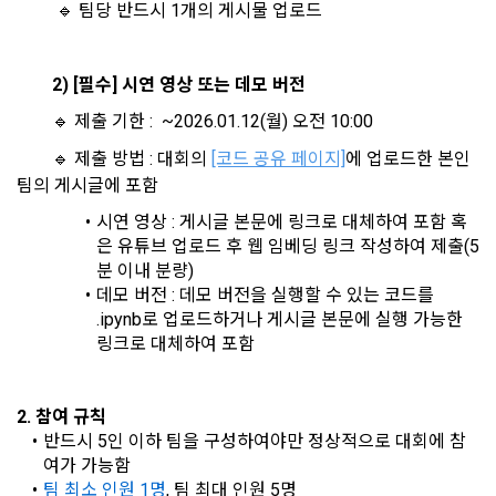
		 🔹 팀당 반드시 1개의 게시물 업로드
리 및 의무 관계를 규정하여 이용자의 ‘개인정보자기결정권’을 
인 또는 법인을 말한다.
또한 향후 마케팅 활용에 새롭게 동의하고자 하는 경우에는 ‘홈>
보장하는 수단이 됩니다.
계정관리 페이지의 하단 마케팅(대회 진행, 교육 등) 정보 수신 
6. “해커톤”이라 함은 “회사”가 “사이트”에 출제한 문제에 “개인
동의(선택)’에서 동의하실 수 있습니다.
회원”이 AI 코드를 제출하고, “회사”는 이를 평가하여 우수작을 
		2) [필수] 시연 영상 또는 데모 버전
선정하는 제반 행위를 말한다.
2. 개인정보의 수집 및 이용목적
		🔹 제출 기한 :  ~2026.01.12(월) 오전 10:00
7. “대회"라 함은 “기업회원”이 인력을 채용하거나 또는 솔루션
2021.05.25
데이콘 주식회사(이하 “회사”)는 다음 목적을 위하여 개인정보
		🔹 제출 방법 : 대회의 
[코드 공유 페이지]
에 업로드한 본인 
을 크라우드소싱하기 위하여 “회사"에 의뢰하는 경연대회 또는 
를 수집하고 있으며, 다음 목적 이외의 용도로는 수집한 개인정
팀의 게시글에 포함
해커톤, AI해커톤, AI경진대회 등을 말한다.
보를 이용하지 않습니다.
8. “교육”이라 함은 “회사”가  제공하는 교육컨텐츠를 포함한 온
시연 영상 : 게시글 본문에 링크로 대체하여 포함 혹
라인/오프라인 교육서비스를 말한다.
은 유튜브 업로드 후 웹 임베딩 링크 작성하여 제출(5
1) 회원관리
분 이내 분량)
9. "아이디"라 함은 회원의 식별과 회원의 서비스 이용을 위하여 
회원제 서비스 이용에 따른 본인확인, 본인의 의사확인, 고객문
데모 버전 : 데모 버전을 실행할 수 있는 코드를 
"회원"이 가입 시 사용한 이메일 주소를 말한다.
의에 대한 응답, 새로운 정보의 소개 및 고지사항 전달
.ipynb로 업로드하거나 게시글 본문에 실행 가능한 
10. "비밀번호"라 함은 "회사"의 서비스를 이용하려는 사람이 아
링크로 대체하여 포함
이디를 부여받은 자와 동일인임을 확인하고 "회원"의 권익을 보
호하기 위하여 "회원"이 선정한 문자와 숫자의 조합 또는 이와 
2) 서비스 제공에 관한 계약 이행 및 서비스 제공에 따른 요금정
동일한 용도로 쓰이는 “사이트”에서 자동 생성된 인증코드를 말
산
2. 참여 규칙
한다.
반드시 5인 이하 팀을 구성하여야만 정상적으로 대회에 참
본인인증, 채용정보 매칭 및 컨텐츠 제공을 위한 개인식별, 회원 
여가 가능함
간의 상호 연락, 구매 및 요금 결제, 물품 및 증빙발송, 부정 이용
팀 최소 인원 1명
, 팀 최대 인원 5명
방지와 비인가 사용방지