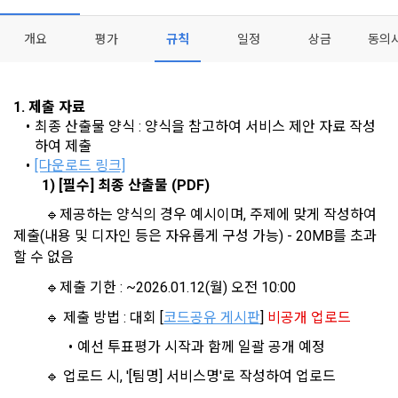
- 마케팅 수신 동의는 거부하실 수 있으며 동의 이후에라도 고객
제 2 조 (용어의 정의)
1. 개인정보처리방침의 의의
의 의사에 따라 동의를 철회할 수 있습니다.
개요
평가
규칙
일정
상금
동의
이 약관에서 사용하는 용어의 정의는 아래와 같다.
데이콘이 어떤 정보를 수집하고, 수집한 정보를 어떻게 사용하
동의를 거부 하시더라도 DACON에서 제공하는 서비스의 이용
1."사이트"라 함은 "회사"가 서비스를 "회원"에게 제공하기 위하
며, 필요에 따라 누구와 이를 공유(‘위탁 또는 제공’)하며, 이용목
에 제한이 되지 않습니다.
여 컴퓨터 등 정보 통신 설비를 이용하여 설정한 가상의 영업장 
적을 달성한 정보를 언제, 어떻게 파기 하는지 등 ‘개인정보의 한
단, 할인, 이벤트 및 이용자 맞춤형 상품 추천 등의 마케팅 정보 
[데이콘] 회원가입 인증메일
메일 인증 필요
1. 제출 자료 
또는 "회사"가 운영하는 아래 웹사이트를 말한다.
살이’와 관련한 정보를 투명하게 제공합니다.
안내 서비스가 제한됩니다.
최종 산출물 양식 : 양식을 참고하여 서비스 제안 자료 작성
가. ***.dacon.io
하여 제출
2. "서비스"라 함은 “대회”, “교육”, “인재풀 등록” 등 사이트에서 
[다운로드 링크]
정보주체로서 이용자는 자신의 개인정보에 대해 어떤 권리를 가
2. 미동의 시 불이익 사항
제공하는 모든 서비스를 말한다. 그 외 "회사"가 운영하는 사이
		1) [필수] 최종 산출물 (PDF)
지고 있으며, 이를 어떤 방법과 절차로 행사할 수 있는지를 알려 
트를 통해 개인이 등록한 자료를 DB화하여 각각의 목적에 맞게 
개인정보보호법 제22조 제5항에 의해 선택정보 사항에 대해서
드립니다. 또한, 법정대리인(부모 등)이 만14세 미만 아동의 개
		 🔹제공하는 양식의 경우 예시이며, 주제에 맞게 작성하여 
분류, 가공, 집계하여 정보를 제공하는 서비스를 포함한다.
는 동의 거부 하시더라도 서비스 이용에 제한되지 않습니다.
인정보 보호를 위해 어떤 권리를 행사할 수 있는지도 함께 안내
제출(내용 및 디자인 등은 자유롭게 구성 가능) - 20MB를 초과
3. "개인회원"이라 함은 서비스를 이용하기 위하여 이 약관에 동
합니다.
단, 할인, 이벤트 및 이용자 맞춤형 상품 추천 등의 마케팅 정보 
할 수 없음
의하고 "회사"와 이용 계약을 체결한 개인을 말한다.
안내 서비스가 제한됩니다.
		 🔹제출 기한 : ~2026.01.12(월) 오전 10:00
4. “인재회원”이라 함은 “데이콘 인재풀 서비스”를 이용하기 위
개인정보 침해사고가 발생하는 경우, 추가적인 피해를 예방하고 
하여 본인의 개인정보와 프로젝트, 코드 등을 공유한 자로서, 채
		 🔹 제출 방법 : 대회 [
코드공유 게시판
] 
비공개 업로드
이미 발생한 피해를 복구하기 위해 누구에게 연락하여 어떤 도
3. 서비스 정보 수신 동의 철회
용 의뢰 “기업회원”에게 개인정보, 프로젝트, 코드 등을 제공하
움을 받을 수 있는지 알려 드립니다.
예선 투표평가 시작과 함께 일괄 공개 예정
는 것에 동의한 “개인회원”을 말한다.
DACON에서 제공하는 마케팅 정보를 원하지 않을 경우 ‘홈>계
정관리 페이지의 하단 마케팅(대회 진행, 교육 등) 정보 수신 동
		 🔹 업로드 시, '[팀명] 서비스명'로 작성하여 업로드
5. “기업회원”이라 함은 “회사”에 대회의 주최를 의뢰하거나, 채
의(선택)’에서 철회를 요청할 수 있습니다.
그 무엇보다도, 개인정보와 관련하여 데이콘과 이용자 간의 권
용 의뢰 서비스 등을 이용하기 위해 “회사”와 일정 계약을 한 개