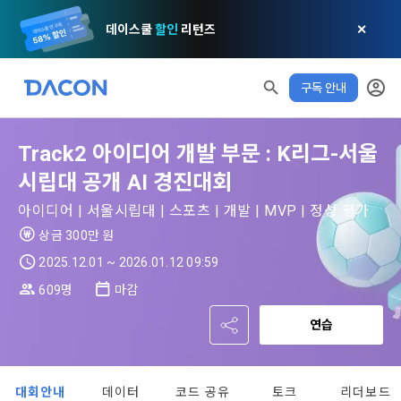
데이스쿨
할인
리턴즈
✕
구독 안내
모두 읽음
모두 삭제
닫기
알림
0
Track2 아이디어 개발 부문 : K리그-서울
✕
MY XP
마케팅 정보 수신 동의
개인정보 처리방침
이용약관
XP 안내
시립대 공개 AI 경진대회
LEVEL 1
다음 레벨까지
150 XP
0/150 XP
아이디어 | 서울시립대 | 스포츠 | 개발 | MVP | 정성 평가
제 1 조 (목적)
1. 광고성 정보의 이용목적 
데이콘 개인정보 처리방침
상금 300만 원
오늘의 XP
전체 XP
본 약관은 데이콘 주식회사(이하 “회사”)와 “회원” 간에 정보 서
(2021.05.24 본)
0 / 800
0
2025.12.01 ~ 2026.01.12 09:59
비스를 이용하는 조건 및 절차에 관한 필요한 사항을 약속하여 
DACON이 제공하는 이용자 맞춤형 서비스 및 상품 추천, 각종 
규정하는 데 그 목적이 있다. “회원”은 모든 약관에 동의해야 하
609명
마감
경품 행사, 이벤트, 경진대회 홍보 목적 등의 광고성 정보를 전자
데이콘은 이용자 개인정보 보호를 여러 경영요소 가운데 최
적립 XP
사용 XP
며, 어떤 방식이든 본 서비스를 사용한다는 것은 “회원”이 본 약
우편이나 
0
0
우선의 가치로 두고 있습니다. 데이콘주식회사(이하 ‘데이콘’ 또
관의 전부에 동의한다는 것을 의미하며 본 약관은 “회원”이 서비
연습
는 ‘회사’)는 서비스 기획부터 종료까지 정보통신망 이용촉진 및 
서신우편, 문자(SMS 또는 카카오 알림톡), 푸시, 전화 등을 통해 
스를 사용하는 동안 계속 유효하다. 본 약관은 저작권 분쟁 정책
정보보호 등에 관한 법률(이하 ‘정보통신망법’), 개인정보보호법 
이용자에게 제공합니다.
의 조항을 포함한다.
등 국내의 개인정보 보호 법령을 철저히 준수합니다.
대회안내
데이터
코드 공유
토크
리더보드