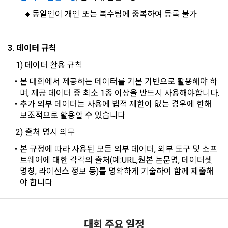
제 3 조 (효력의 발생 및 변경)
소셜 계정으로 로그인
		🔹동일인이 개인 또는 복수팀에 중복하여 등록 불가
본 약관은 온라인을 통하여 “회원”에게 공시함으로써 효력을 발
데이콘 회원가입을 환영합니다. 메일 인증은 데이콘 회원가입
로그인 하시려면 아래 이메일로 인증이 필요합니다. 이메일을 다
을 위한 필수 절차입니다. 아래 이메일을 인증하여 회원가입 절
생한다.
시 보내시겠습니까?
3) 서비스 개발 및 마케팅ㆍ광고 활용
구글 로그인
차를 완료하여 주시기 바랍니다.
1. "회사"는 이 약관의 내용과 상호, 영업소 소재지, 대표자의 성
맞춤 서비스 제공, 서비스 안내 및 이용권유, 서비스 개선 및 신
3. 데이터 규칙
아직 데이콘 계정이 없나요?
회원가입
명, 사업자등록번호, 연락처 등을 "회원"이 알 수 있도록 초기 화
규 서비스 개발을 위한 통계 및 접속빈도 파악, 통계학적 특성에 
	1) 데이터 활용 규칙
면에 게시하거나 기타의 방법으로 "회원"에게 공지해야 한다.
따른 광고, 이벤트 정보 및 참여기회 제공
2. "회사"는 약관의규제등에관한법률, 전기통신기본법, 전기통
본 대회에서 제공하는 데이터를 기본 기반으로 활용해야 하
신사업법, 정보통신망이용촉진등에관한법률, 전자상거래 등에
며, 제공 데이터 중 최소 1종 이상을 반드시 사용해야합니다.
4) 고용 및 취업동향 파악을 위한 통계학적 분석, 서비스 고도화
서의 소비자보호에 관한 법률, 전자문서 및 전자거래기본법, 전
추가 외부 데이터는 사용에 법적 제한이 없는 경우에 한해 
를 위한 데이터 분석
자금융거래법, 전자서명법, 소비자기본법, 개인정보보호법 등 
보조적으로 활용할 수 있습니다.
관련법을 위배하지 않는 범위에서 이 약관을 개정할 수 있다.
	2) 출처 명시 의무
3. 수집하는 개인정보 항목 및 수집방법
3. "회사"는 "서비스"에 대해 별도의 이용약관 또는 정책(이하 
본 규정에 따라 사용된 모든 외부 데이터, 외부 도구 및 소프
“별도약관”)을 둘 수 있으며, 그 내용이 이 약관과 충돌하는 경우 
가. 수집하는 개인정보의 항목
트웨어에 대한 각각의 출처(예:URL,원본 논문명, 데이터셋 
“별도약관”이 우선하여 적용된다.
명칭, 라이선스 정보 등)를 명확하게 기술하여 함께 제출해
4. “회사”의 영업상 중요한 사유 또는 관계 법령에 의한 변경사
야 합니다.
1) 회원가입 시 수집하는 항목
유가 있을 때, 약관을 변경할 수 있으며, 약관을 개정할 경우에는 
적용일자 및 개정사유를 명시하여 현행 약관과 함께 “회사” 홈페
필수 항목 : 아이디, 비밀번호, 이름, 닉네임, 이메일
이지의 공지게시판에 그 적용일자 7일 이전부터 적용일자 전일
선택 항목 : 휴대폰번호, 생년월일, 국가, 직업
까지 공지한다.
대회 주요 일정