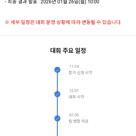
보장하는 수단이 됩니다.
- 최종 결과 발표 : 2026년 01월 26일(월) 10:00
계정관리 페이지의 하단 마케팅(대회 진행, 교육 등) 정보 수신 
6. “해커톤”이라 함은 “회사”가 “사이트”에 출제한 문제에 “개인
동의(선택)’에서 동의하실 수 있습니다.
회원”이 AI 코드를 제출하고, “회사”는 이를 평가하여 우수작을 
선정하는 제반 행위를 말한다.
2. 개인정보의 수집 및 이용목적
※ 세부 일정은 대회 운영 상황에 따라 변동될 수 있습니다.
7. “대회"라 함은 “기업회원”이 인력을 채용하거나 또는 솔루션
2021.05.25
데이콘 주식회사(이하 “회사”)는 다음 목적을 위하여 개인정보
을 크라우드소싱하기 위하여 “회사"에 의뢰하는 경연대회 또는 
소셜 계정으로 로그인
를 수집하고 있으며, 다음 목적 이외의 용도로는 수집한 개인정
데이콘 회원가입을 환영합니다. 메일 인증은 데이콘 회원가입
로그인 하시려면 아래 이메일로 인증이 필요합니다. 이메일을 다
해커톤, AI해커톤, AI경진대회 등을 말한다.
보를 이용하지 않습니다.
을 위한 필수 절차입니다. 아래 이메일을 인증하여 회원가입 절
시 보내시겠습니까?
구글 로그인
차를 완료하여 주시기 바랍니다.
8. “교육”이라 함은 “회사”가  제공하는 교육컨텐츠를 포함한 온
대회 주요 일정
라인/오프라인 교육서비스를 말한다.
아직 데이콘 계정이 없나요?
회원가입
1) 회원관리
9. "아이디"라 함은 회원의 식별과 회원의 서비스 이용을 위하여 
11.24
회원제 서비스 이용에 따른 본인확인, 본인의 의사확인, 고객문
"회원"이 가입 시 사용한 이메일 주소를 말한다.
참가 신청 시작
의에 대한 응답, 새로운 정보의 소개 및 고지사항 전달
10. "비밀번호"라 함은 "회사"의 서비스를 이용하려는 사람이 아
이디를 부여받은 자와 동일인임을 확인하고 "회원"의 권익을 보
12.01
호하기 위하여 "회원"이 선정한 문자와 숫자의 조합 또는 이와 
2) 서비스 제공에 관한 계약 이행 및 서비스 제공에 따른 요금정
대회 시작
동일한 용도로 쓰이는 “사이트”에서 자동 생성된 인증코드를 말
산
한다.
본인인증, 채용정보 매칭 및 컨텐츠 제공을 위한 개인식별, 회원 
01.05
간의 상호 연락, 구매 및 요금 결제, 물품 및 증빙발송, 부정 이용
팀 병합 마감
방지와 비인가 사용방지
제 3 조 (효력의 발생 및 변경)
본 약관은 온라인을 통하여 “회원”에게 공시함으로써 효력을 발