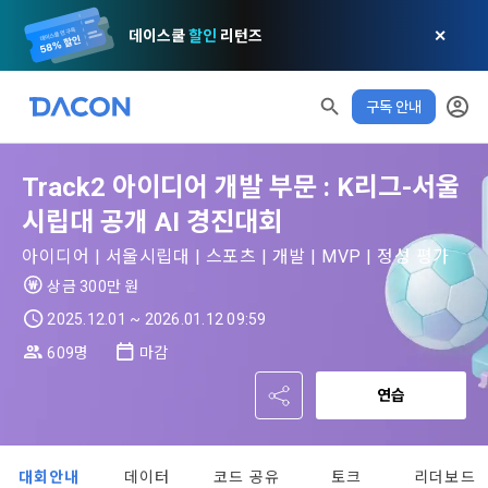
데이스쿨
할인
리턴즈
✕
구독 안내
모두 읽음
모두 삭제
닫기
알림
0
✕
MY XP
마케팅 정보 수신 동의
개인정보 처리방침
이용약관
XP 안내
Track2 아이디어 개발 부문 : K리그-서울
LEVEL 1
다음 레벨까지
150 XP
0/150 XP
시립대 공개 AI 경진대회
제 1 조 (목적)
1. 광고성 정보의 이용목적 
데이콘 개인정보 처리방침
오늘의 XP
전체 XP
아이디어 | 서울시립대 | 스포츠 | 개발 | MVP | 정성 평가
본 약관은 데이콘 주식회사(이하 “회사”)와 “회원” 간에 정보 서
(2021.05.24 본)
0 / 800
0
비스를 이용하는 조건 및 절차에 관한 필요한 사항을 약속하여 
상금 300만 원
DACON이 제공하는 이용자 맞춤형 서비스 및 상품 추천, 각종 
규정하는 데 그 목적이 있다. “회원”은 모든 약관에 동의해야 하
경품 행사, 이벤트, 경진대회 홍보 목적 등의 광고성 정보를 전자
2025.12.01 ~ 2026.01.12 09:59
데이콘은 이용자 개인정보 보호를 여러 경영요소 가운데 최
적립 XP
사용 XP
며, 어떤 방식이든 본 서비스를 사용한다는 것은 “회원”이 본 약
우편이나 
0
0
우선의 가치로 두고 있습니다. 데이콘주식회사(이하 ‘데이콘’ 또
관의 전부에 동의한다는 것을 의미하며 본 약관은 “회원”이 서비
609명
마감
는 ‘회사’)는 서비스 기획부터 종료까지 정보통신망 이용촉진 및 
서신우편, 문자(SMS 또는 카카오 알림톡), 푸시, 전화 등을 통해 
스를 사용하는 동안 계속 유효하다. 본 약관은 저작권 분쟁 정책
정보보호 등에 관한 법률(이하 ‘정보통신망법’), 개인정보보호법 
이용자에게 제공합니다.
연습
의 조항을 포함한다.
등 국내의 개인정보 보호 법령을 철저히 준수합니다.
[데이콘] 회원가입 인증메일
메일 인증 필요
- 마케팅 수신 동의는 거부하실 수 있으며 동의 이후에라도 고객
제 2 조 (용어의 정의)
대회안내
데이터
코드 공유
토크
리더보드
1. 개인정보처리방침의 의의
의 의사에 따라 동의를 철회할 수 있습니다.