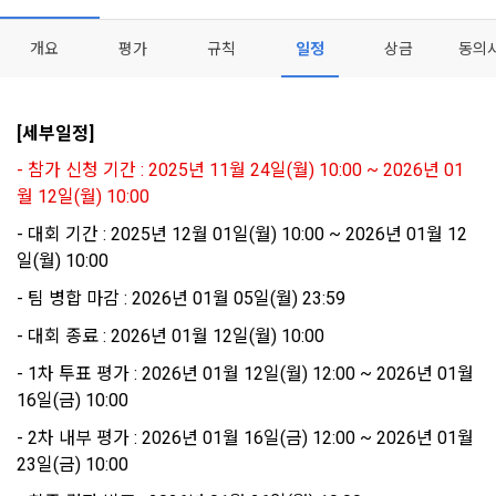
이 약관에서 사용하는 용어의 정의는 아래와 같다.
데이콘이 어떤 정보를 수집하고, 수집한 정보를 어떻게 사용하
동의를 거부 하시더라도 DACON에서 제공하는 서비스의 이용
1."사이트"라 함은 "회사"가 서비스를 "회원"에게 제공하기 위하
개요
평가
규칙
일정
상금
동의
며, 필요에 따라 누구와 이를 공유(‘위탁 또는 제공’)하며, 이용목
에 제한이 되지 않습니다.
여 컴퓨터 등 정보 통신 설비를 이용하여 설정한 가상의 영업장 
적을 달성한 정보를 언제, 어떻게 파기 하는지 등 ‘개인정보의 한
단, 할인, 이벤트 및 이용자 맞춤형 상품 추천 등의 마케팅 정보 
또는 "회사"가 운영하는 아래 웹사이트를 말한다.
살이’와 관련한 정보를 투명하게 제공합니다.
안내 서비스가 제한됩니다.
가. ***.dacon.io
[세부일정]
2. "서비스"라 함은 “대회”, “교육”, “인재풀 등록” 등 사이트에서 
- 참가 신청 기간 : 2025년 11월 24일(월) 10:00 ~ 2026년 01
정보주체로서 이용자는 자신의 개인정보에 대해 어떤 권리를 가
2. 미동의 시 불이익 사항
제공하는 모든 서비스를 말한다. 그 외 "회사"가 운영하는 사이
월 12일(월) 10:00
지고 있으며, 이를 어떤 방법과 절차로 행사할 수 있는지를 알려 
트를 통해 개인이 등록한 자료를 DB화하여 각각의 목적에 맞게 
개인정보보호법 제22조 제5항에 의해 선택정보 사항에 대해서
드립니다. 또한, 법정대리인(부모 등)이 만14세 미만 아동의 개
- 대회 기간 : 2025년 12월 01일(월) 10:00 ~ 2026년 01월 12
분류, 가공, 집계하여 정보를 제공하는 서비스를 포함한다.
는 동의 거부 하시더라도 서비스 이용에 제한되지 않습니다.
인정보 보호를 위해 어떤 권리를 행사할 수 있는지도 함께 안내
일(월) 10:00
3. "개인회원"이라 함은 서비스를 이용하기 위하여 이 약관에 동
합니다.
단, 할인, 이벤트 및 이용자 맞춤형 상품 추천 등의 마케팅 정보 
의하고 "회사"와 이용 계약을 체결한 개인을 말한다.
안내 서비스가 제한됩니다.
- 팀 병합 마감 : 2026년 01월 05일(월) 23:59
4. “인재회원”이라 함은 “데이콘 인재풀 서비스”를 이용하기 위
- 대회 종료 : 2026년 01월 12일(월) 10:00
개인정보 침해사고가 발생하는 경우, 추가적인 피해를 예방하고 
하여 본인의 개인정보와 프로젝트, 코드 등을 공유한 자로서, 채
이미 발생한 피해를 복구하기 위해 누구에게 연락하여 어떤 도
3. 서비스 정보 수신 동의 철회
- 1차 투표 평가 : 2026년 01월 12일(월) 12:00 ~ 2026년 01월 
용 의뢰 “기업회원”에게 개인정보, 프로젝트, 코드 등을 제공하
움을 받을 수 있는지 알려 드립니다.
는 것에 동의한 “개인회원”을 말한다.
DACON에서 제공하는 마케팅 정보를 원하지 않을 경우 ‘홈>계
16일(금) 10:00
정관리 페이지의 하단 마케팅(대회 진행, 교육 등) 정보 수신 동
5. “기업회원”이라 함은 “회사”에 대회의 주최를 의뢰하거나, 채
- 2차 내부 평가 : 2026년 01월 16일(금) 12:00 ~ 2026년 01월 
의(선택)’에서 철회를 요청할 수 있습니다.
그 무엇보다도, 개인정보와 관련하여 데이콘과 이용자 간의 권
용 의뢰 서비스 등을 이용하기 위해 “회사”와 일정 계약을 한 개
23일(금) 10:00
리 및 의무 관계를 규정하여 이용자의 ‘개인정보자기결정권’을 
인 또는 법인을 말한다.
또한 향후 마케팅 활용에 새롭게 동의하고자 하는 경우에는 ‘홈>